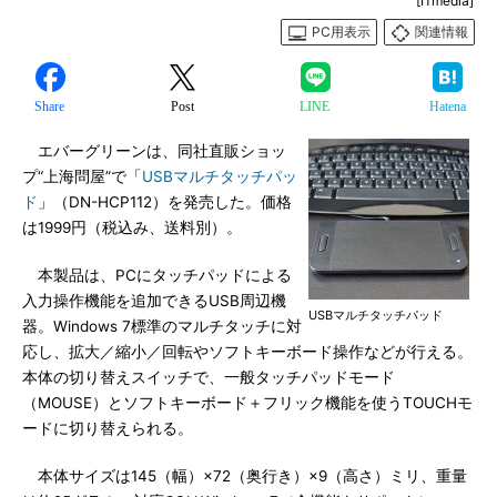
[ITmedia]
PC用表示
関連情報
Share
Post
LINE
Hatena
エバーグリーンは、同社直販ショッ
プ“上海問屋”で「
USBマルチタッチパッ
ド
」（DN-HCP112）を発売した。価格
は1999円（税込み、送料別）。
本製品は、PCにタッチパッドによる
入力操作機能を追加できるUSB周辺機
USBマルチタッチパッド
器。Windows 7標準のマルチタッチに対
応し、拡大／縮小／回転やソフトキーボード操作などが行える。
本体の切り替えスイッチで、一般タッチパッドモード
（MOUSE）とソフトキーボード＋フリック機能を使うTOUCHモ
ードに切り替えられる。
本体サイズは145（幅）×72（奥行き）×9（高さ）ミリ、重量