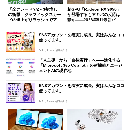
「全グレードで2～3割増し」
新GPU「Radeon RX 9050」
の衝撃 グラフィックスカー
が登場するもアキバの反応は
ドの値上がりラッシュでアキ
静か――2026年8月最新パー
バの購入制限が深刻化
ツ事情
SNSアカウントを着実に成長。実はみんなココ
使ってます。
AD（Dreaw合同会社）
「人主導」から「自律実行」へ――進化する
「Microsoft 365 Copilot」の新機能とエージ
ェントAIの現在地
SNSアカウントを着実に成長。実はみんなココ
使ってます。
AD（Dreaw合同会社）