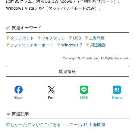
は約95グラム。対応OSはWindows 7（全機能をサポート）、
Windows Vista／XP（タッチパッドモードのみ）。
関連キーワード
タッチパッド
|
マルチタッチ
|
USB
|
上海問屋
|
ソフトウェアキーボード
|
Windows 7
|
周辺機器
Copyright © ITmedia, Inc. All Rights Reserved.
関連情報
Share
Post
LINE
Hatena
関連記事
欲しかったアレがここにある！：ニーハオ!!上海問屋