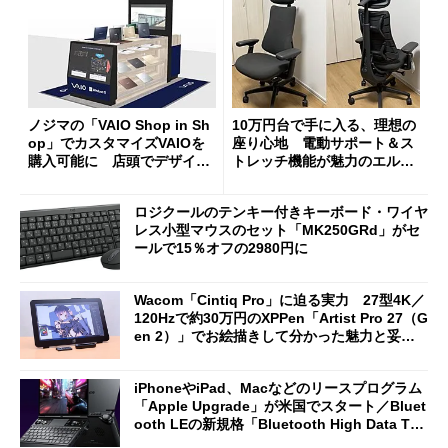
ノジマの「VAIO Shop in Sh
10万円台で手に入る、理想の
op」でカスタマイズVAIOを
座り心地 電動サポート＆ス
購入可能に 店頭でデザイン
トレッチ機能が魅力のエルゴ
や質感を確認しながら購入可
ノミクスチェア「LiberNovo
能
Omni Gen」を試す
ロジクールのテンキー付きキーボード・ワイヤ
レス小型マウスのセット「MK250GRd」がセ
ールで15％オフの2980円に
Wacom「Cintiq Pro」に迫る実力 27型4K／
120Hzで約30万円のXPPen「Artist Pro 27（G
en 2）」でお絵描きして分かった魅力と妥協
点
iPhoneやiPad、Macなどのリースプログラム
「Apple Upgrade」が米国でスタート／Bluet
ooth LEの新規格「Bluetooth High Data Thr
oughput」が明...