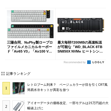
三陽合同、NuPhy製ロープロ
最大毎秒7200MBの高速転送
ファイルメカニカルキーボー
が可能な「WD_BLACK 8TB
ド「Air65 V3」「Air100 V
SN850X NVMe ヒートシンク
3」を発売
付き」が18％オフの17万508
7円に
Recommended by
記事ランキング
レトロブーム到来？ ベージュカラーが目を引くCRT風
簡易水冷キットが異彩を放つ
アイオーデータの価格改定、一部モデルは25万円超の大
幅値上げに