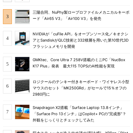
三陽合同、NuPhy製ロープロファイルメカニカルキーボ
ード「Air65 V3」「Air100 V3」を発売
NVIDIAが「cuFile API」をオープンソース化／キオクシ
アとSandiskがQLC技術と332積層を用いた第10世代3D
フラッシュメモリを開発
GMKtec、Core Ultra 7 258V搭載のミニPC「NucBox
K17 Plus」発表 最大115 TOPSのAI性能を実現
ロジクールのテンキー付きキーボード・ワイヤレス小型
マウスのセット「MK250GRd」がセールで15％オフの
2980円に
Snapdragon X2搭載「Surface Laptop 13.8インチ」
「Surface Pro 13インチ」はCopilot+ PCの“完成形”？
外観をじっくりとチェックしてみた