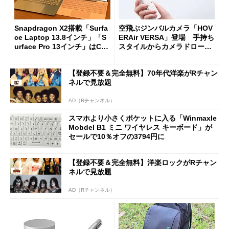
Snapdragon X2搭載「Surfa
空飛ぶジンバルカメラ「HOV
ce Laptop 13.8インチ」「S
ERAir VERSA」登場 手持ち
urface Pro 13インチ」はCop
スタイルからカメラドローン
ilot+ PCの“完成形”？ 外観
に合体変形
をじっくりとチェックしてみ
【登録不要＆完全無料】70年代洋楽がRチャン
た
ネルで見放題
AD（Rチャンネル）
スマホより小さくポケットに入る「Winmaxle
Mobdel B1 ミニ ワイヤレス キーボード」が
セールで10％オフの3794円に
【登録不要＆完全無料】洋楽ロックがRチャン
ネルで見放題
AD（Rチャンネル）