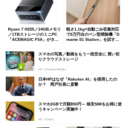
Ryzen 7 H255／24GBメモリ
軽さ1.1kg×自動ごみ収集対応
／1TBストレージのミニPC
で5万円台のペン型掃除機「D
「ACEMAGIC F5A」がタイ
reame S1 Station」を試す
ムセールで41％オフの10万69
見えた長所と短所
98円に
スマホの写真／動画をもう一段安全に 買い切
りクラウドストレージ
AD（ITmedia Mobile）
日本HPはなぜ「Rakuten AI」を採用したの
か？ 岡戸社長に直撃
スマホ2GBで月額850円～ 格安SIMをお得に使
うキャンペーン実施中！
AD（IIJmio）