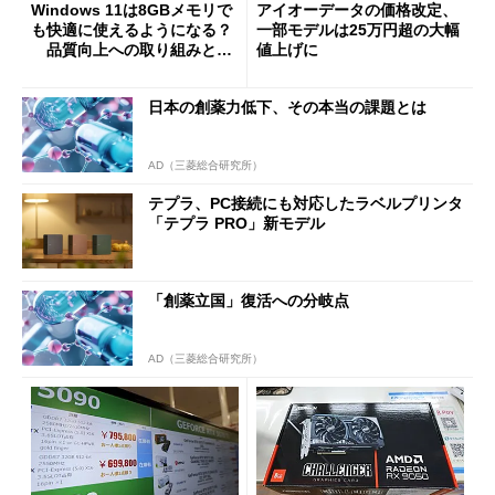
Windows 11は8GBメモリで
アイオーデータの価格改定、
も快適に使えるようになる？
一部モデルは25万円超の大幅
品質向上への取り組みと
値上げに
「26H2」に向けた中間報告
日本の創薬力低下、その本当の課題とは
AD（三菱総合研究所）
テプラ、PC接続にも対応したラベルプリンタ
「テプラ PRO」新モデル
「創薬立国」復活への分岐点
AD（三菱総合研究所）