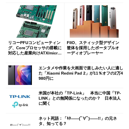
リコーPFUコンピューティン
FIIO、スティック型デザイン
グ、Coreプロセッサの搭載に
筐体を採用したポータブルオ
対応した産業向けATX/micro
ーディオプレーヤー
ATXマザーボード
エンタメや作業を大画面で楽しみたい人に適し
た「Xiaomi Redmi Pad 2」が11％オフの2万4
980円に
米国が本社の「TP-Link」 本当に中国「TP-
LINK」との無関係になったのか？ 日本法人
に聞く
ネット死語：「ｷﾀ――(ﾟ∀ﾟ)――!!」の元ネ
タ、知ってる？