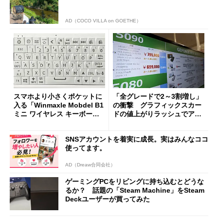
AD（COCO VILLA on GOETHE）
スマホより小さくポケットに
「全グレードで2～3割増し」
入る「Winmaxle Mobdel B1
の衝撃 グラフィックスカー
ミニ ワイヤレス キーボー
ドの値上がりラッシュでアキ
ド」がセールで10％オフの37
バの購入制限が深刻化
94円に
SNSアカウントを着実に成長。実はみんなココ
使ってます。
AD（Dreaw合同会社）
ゲーミングPCをリビングに持ち込むとどうな
るか？ 話題の「Steam Machine」をSteam
Deckユーザーが買ってみた