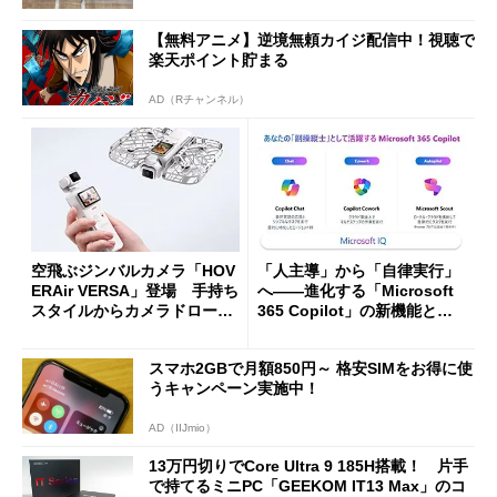
【無料アニメ】逆境無頼カイジ配信中！視聴で
楽天ポイント貯まる
AD（Rチャンネル）
空飛ぶジンバルカメラ「HOV
「人主導」から「自律実行」
ERAir VERSA」登場 手持ち
へ――進化する「Microsoft
スタイルからカメラドローン
365 Copilot」の新機能とエ
に合体変形
ージェントAIの現在地
スマホ2GBで月額850円～ 格安SIMをお得に使
うキャンペーン実施中！
AD（IIJmio）
13万円切りでCore Ultra 9 185H搭載！ 片手
で持てるミニPC「GEEKOM IT13 Max」のコ