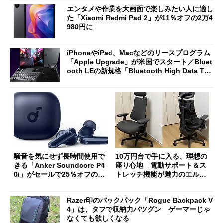
エンタメや作業を大画面で楽しみたい人に適し
た「Xiaomi Redmi Pad 2」が11％オフの2万4
980円に
iPhoneやiPad、Macなどのリースプログラム
「Apple Upgrade」が米国でスタート／Bluet
ooth LEの新規格「Bluetooth High Data Thr
oughput」が明...
騒音を気にせず長時間使用で
10万円台で手に入る、理想の
きる「Anker Soundcore P4
座り心地 電動サポート＆ス
0i」がセールで25％オフの59
トレッチ機能が魅力のエルゴ
90円に
ノミクスチェア「LiberNovo
Omni Gen」を試す
Razer印のバックパック「Rogue Backpack V
4」は、タフで収納力バツグン ゲーマーじゃ
なくても欲しくなる