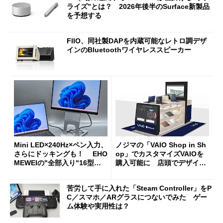
ライズ”とは？ 2026年後半のSurface新製品
を予想する
FIIO、同社製DAPを内蔵可能なレトロ調デザ
インのBluetoothワイヤレススピーカー
Mini LED×240Hz×ペン入力、
ノジマの「VAIO Shop in Sh
さらにドッキングも！ EHO
op」でカスタマイズVAIOを
MEWEIの"全部入り"16型モ
購入可能に 店頭でデザイン
バイルディスプレイ「TM-16
や質感を確認しながら購入可
0PW」徹底レビュー
能
苦労して手に入れた「Steam Controller」をP
C／スマホ／ARグラスにつないでみた ゲー
ム体験や実用性は？