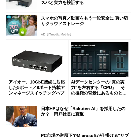
スパと実力を検証する
スマホの写真／動画をもう一段安全に 買い切
りクラウドストレージ
AD（ITmedia Mobile）
アイオー、10GbE接続に対応
AIデータセンターの“真の実
した5ポート／8ポート搭載ア
力”を左右する「CPU」 そ
ンマネージスイッチングハブ
の復権の背景にあるものと
は？
日本HPはなぜ「Rakuten AI」を採用したの
か？ 岡戸社長に直撃
PC市場の逆風下でMicrosoftが仕掛ける“サプ