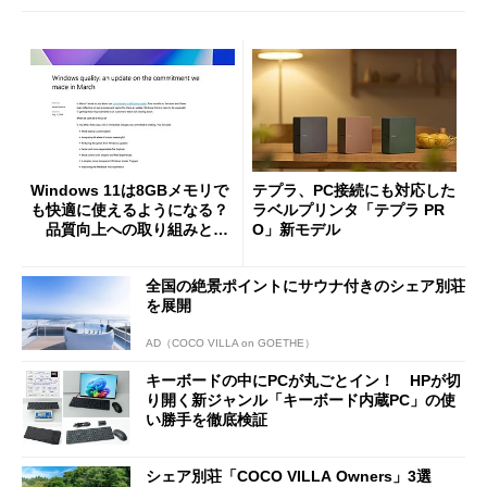
Windows 11は8GBメモリで
テプラ、PC接続にも対応した
も快適に使えるようになる？
ラベルプリンタ「テプラ PR
品質向上への取り組みと
O」新モデル
「26H2」に向けた中間報告
全国の絶景ポイントにサウナ付きのシェア別荘
を展開
AD（COCO VILLA on GOETHE）
キーボードの中にPCが丸ごとイン！ HPが切
り開く新ジャンル「キーボード内蔵PC」の使
い勝手を徹底検証
シェア別荘「COCO VILLA Owners」3選