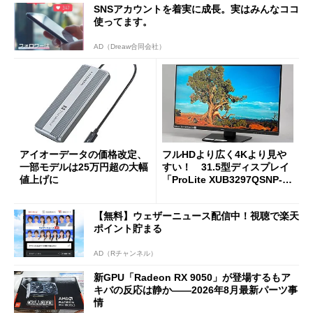
SNSアカウントを着実に成長。実はみんなココ
使ってます。
AD（Dreaw合同会社）
アイオーデータの価格改定、
フルHDより広く4Kより見や
一部モデルは25万円超の大幅
すい！ 31.5型ディスプレイ
値上げに
「ProLite XUB3297QSNP-B
1J」がテレワークにピッタリ
な理由
【無料】ウェザーニュース配信中！視聴で楽天
ポイント貯まる
AD（Rチャンネル）
新GPU「Radeon RX 9050」が登場するもア
キバの反応は静か――2026年8月最新パーツ事
情