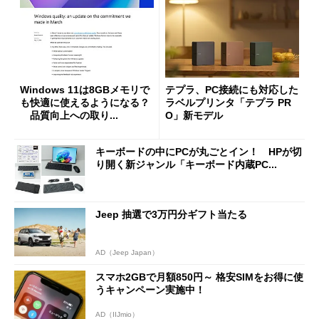
Windows 11は8GBメモリで
テプラ、PC接続にも対応した
も快適に使えるようになる？
ラベルプリンタ「テプラ PR
品質向上への取り...
O」新モデル
キーボードの中にPCが丸ごとイン！ HPが切
り開く新ジャンル「キーボード内蔵PC...
Jeep 抽選で3万円分ギフト当たる
AD（Jeep Japan）
スマホ2GBで月額850円～ 格安SIMをお得に使
うキャンペーン実施中！
AD（IIJmio）