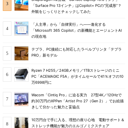
「Surface Pro 13インチ」はCopilot+ PCの“完成形”？
外観をじっくりとチェックしてみた
「人主導」から「自律実行」へ――進化する
「Microsoft 365 Copilot」の新機能とエージェントAI
の現在地
テプラ、PC接続にも対応したラベルプリンタ「テプラ
PRO」新モデル
Ryzen 7 H255／24GBメモリ／1TBストレージのミニ
PC「ACEMAGIC F5A」がタイムセールで41％オフの10
万6998円に
Wacom「Cintiq Pro」に迫る実力 27型4K／120Hzで
約30万円のXPPen「Artist Pro 27（Gen 2）」でお絵描
きして分かった魅力と妥協点
10万円台で手に入る、理想の座り心地 電動サポート＆
ストレッチ機能が魅力のエルゴノミクスチェア