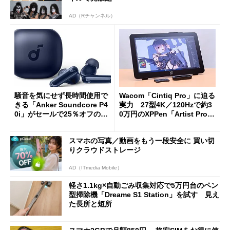
AD（Rチャンネル）
騒音を気にせず長時間使用で
Wacom「Cintiq Pro」に迫る
きる「Anker Soundcore P4
実力 27型4K／120Hzで約3
0i」がセールで25％オフの59
0万円のXPPen「Artist Pro 2
90円に
7（Gen 2）」でお絵描きして
分かった魅力と妥協点
スマホの写真／動画をもう一段安全に 買い切
りクラウドストレージ
AD（ITmedia Mobile）
軽さ1.1kg×自動ごみ収集対応で5万円台のペン
型掃除機「Dreame S1 Station」を試す 見え
た長所と短所