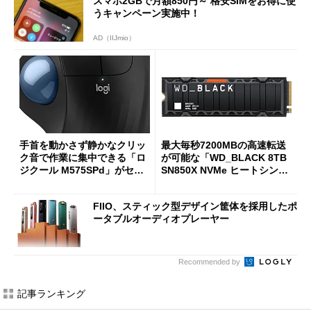
スマホ2GBで月額850円～ 格安SIMをお得に使
うキャンペーン実施中！
AD（IIJmio）
手首を動かさず静かなクリッ
最大毎秒7200MBの高速転送
ク音で作業に集中できる「ロ
が可能な「WD_BLACK 8TB
ジクール M575SPd」がセー
SN850X NVMe ヒートシンク
ルで33％オフの5280円に
付き」が18％オフの17万508
7円に
FIIO、スティック型デザイン筐体を採用したポ
ータブルオーディオプレーヤー
Recommended by
記事ランキング