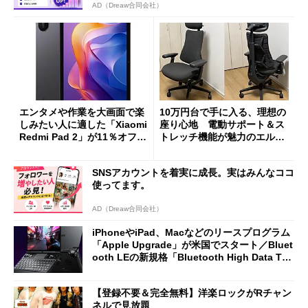
AD（Dreaw合同会社）
エンタメや作業を大画面で楽
10万円台で手に入る、理想の
しみたい人に適した「Xiaomi
座り心地 電動サポート＆ス
Redmi Pad 2」が11％オフの
トレッチ機能が魅力のエルゴ
2万4980円に
ノミクスチェア「LiberNovo
Omni Gen」を試す
SNSアカウントを着実に成長。実はみんなココ
使ってます。
AD（Dreaw合同会社）
iPhoneやiPad、Macなどのリースプログラム
「Apple Upgrade」が米国でスタート／Bluet
ooth LEの新規格「Bluetooth High Data Thr
oughput」が明...
【登録不要＆完全無料】洋楽ロックがRチャン
ネルで見放題