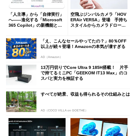
「人主導」から「自律実行」
空飛ぶジンバルカメラ「HOV
へ――進化する「Microsoft
ERAir VERSA」登場 手持ち
365 Copilot」の新機能とエ
スタイルからカメラドローン
ージェントAIの現在地
に合体変形
「え、こんなセールやってたの？」80％OFF
以上が続々登場！Amazonの本気が凄すぎる
AD（Amazon）
13万円切りでCore Ultra 9 185H搭載！ 片手
で持てるミニPC「GEEKOM IT13 Max」のコ
スパと実力を検証する
すべてが絶景、収益も得られるその仕組みとは
AD（COCO VILLA on GOETHE）