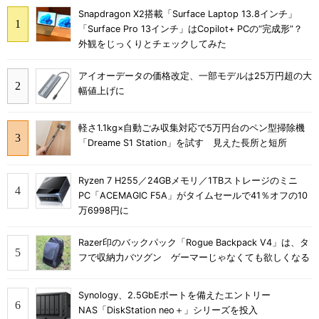
Snapdragon X2搭載「Surface Laptop 13.8インチ」
「Surface Pro 13インチ」はCopilot+ PCの“完成形”？
外観をじっくりとチェックしてみた
アイオーデータの価格改定、一部モデルは25万円超の大
幅値上げに
軽さ1.1kg×自動ごみ収集対応で5万円台のペン型掃除機
「Dreame S1 Station」を試す 見えた長所と短所
Ryzen 7 H255／24GBメモリ／1TBストレージのミニ
PC「ACEMAGIC F5A」がタイムセールで41％オフの10
万6998円に
Razer印のバックパック「Rogue Backpack V4」は、タ
フで収納力バツグン ゲーマーじゃなくても欲しくなる
Synology、2.5GbEポートを備えたエントリー
NAS「DiskStation neo＋」シリーズを投入