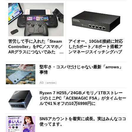
苦労して手に入れた「Steam
アイオー、10GbE接続に対応
Controller」をPC／スマホ／
した5ポート／8ポート搭載ア
ARグラスにつないでみた ゲ
ンマネージスイッチングハブ
ーム体験や実用性は？
堅牢さ・コスパだけじゃない最新「arrows」
事情
AD（arrows）
Ryzen 7 H255／24GBメモリ／1TBストレー
ジのミニPC「ACEMAGIC F5A」がタイムセー
ルで41％オフの10万6998円に
SNSアカウントを着実に成長。実はみんなココ
使ってます。