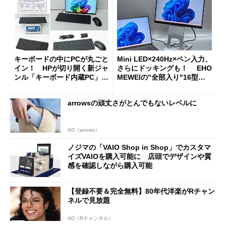
キーボードの中にPCが丸ごと
Mini LED×240Hz×ペン入力、
イン！ HPが切り開く新ジャ
さらにドッキングも！ EHO
ンル「キーボード内蔵PC」の
MEWEIの"全部入り"16型モ
使い勝手を徹底検証
バイルディスプレイ「TM-16
0PW」徹底レビュー
arrowsの頑丈さがとんでもないレベルに
AD（arrows）
ノジマの「VAIO Shop in Shop」でカスタマ
イズVAIOを購入可能に 店頭でデザインや質
感を確認しながら購入可能
【登録不要＆完全無料】80年代洋楽がRチャン
ネルで見放題
AD（Rチャンネル）