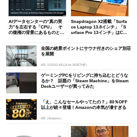
AIデータセンターの“真の実
Snapdragon X2搭載「Surfa
力”を左右する「CPU」 そ
ce Laptop 13.8インチ」「S
の復権の背景にあるものと
urface Pro 13インチ」はCop
は？
ilot+ PCの“完成形”？ 外観
をじっくりとチェックしてみ
全国の絶景ポイントにサウナ付きのシェア別荘
た
を展開
AD（COCO VILLA on GOETHE）
ゲーミングPCをリビングに持ち込むとどうな
るか？ 話題の「Steam Machine」をSteam
Deckユーザーが買ってみた
「え、こんなセールやってたの？」80％OFF
以上が続々登場！Amazonの本気が凄すぎる
AD（Amazon）