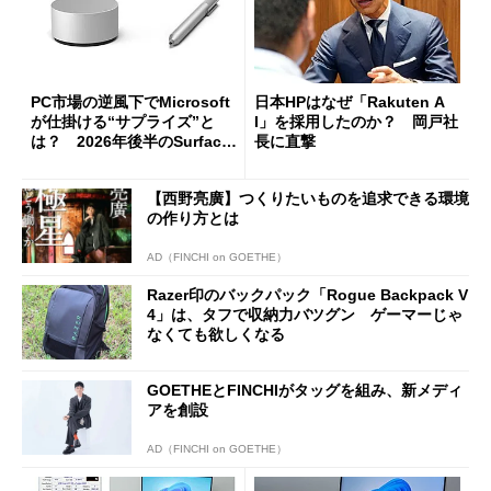
PC市場の逆風下でMicrosoft
日本HPはなぜ「Rakuten A
が仕掛ける“サプライズ”と
I」を採用したのか？ 岡戸社
は？ 2026年後半のSurface
長に直撃
新製品を予想する
【西野亮廣】つくりたいものを追求できる環境
の作り方とは
AD（FINCHI on GOETHE）
Razer印のバックパック「Rogue Backpack V
4」は、タフで収納力バツグン ゲーマーじゃ
なくても欲しくなる
GOETHEとFINCHIがタッグを組み、新メディ
アを創設
AD（FINCHI on GOETHE）