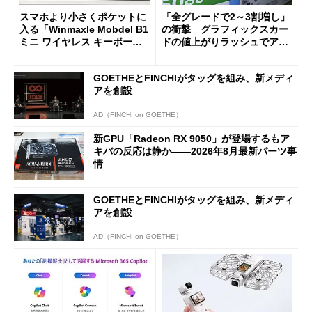
スマホより小さくポケットに
「全グレードで2～3割増し」
入る「Winmaxle Mobdel B1
の衝撃 グラフィックスカー
ミニ ワイヤレス キーボー
ドの値上がりラッシュでアキ
ド」がセールで10％オフの37
バの購入制限が深刻化
94円に
GOETHEとFINCHIがタッグを組み、新メディ
アを創設
AD（FINCHI on GOETHE）
新GPU「Radeon RX 9050」が登場するもア
キバの反応は静か――2026年8月最新パーツ事
情
GOETHEとFINCHIがタッグを組み、新メディ
アを創設
AD（FINCHI on GOETHE）