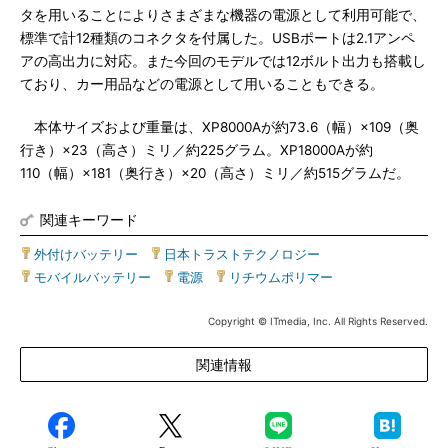
タを用いることによりさまざまな機器の電源として利用可能で、
標準で計12種類のコネクタを付属した。USBポートは2.1アンペ
アの高出力に対応。また今回のモデルでは12ボルト出力も搭載し
ており、カー用品などの電源として用いることもできる。
本体サイズおよび重量は、XP8000Aが約73.6（幅）×109（奥
行き）×23（高さ）ミリ／約225グラム。XP18000Aが約
110（幅）×181（奥行き）×20（高さ）ミリ／約515グラムだ。
関連キーワード
外付けバッテリー
|
日本トラストテクノロジー
|
モバイルバッテリー
|
電源
|
リチウムポリマー
Copyright © ITmedia, Inc. All Rights Reserved.
関連情報