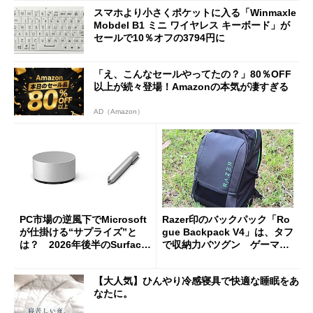
スマホより小さくポケットに入る「Winmaxle
Mobdel B1 ミニ ワイヤレス キーボード」が
セールで10％オフの3794円に
「え、こんなセールやってたの？」80％OFF
以上が続々登場！Amazonの本気が凄すぎる
AD（Amazon）
PC市場の逆風下でMicrosoft
Razer印のバックパック「Ro
が仕掛ける“サプライズ”と
gue Backpack V4」は、タフ
は？ 2026年後半のSurface
で収納力バツグン ゲーマー
新製品を予想する
じゃなくても欲しくなる
【大人気】ひんやり冷感寝具で快適な睡眠をあ
なたに。