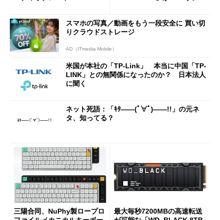
2万4980円に
スマホの写真／動画をもう一段安全に 買い切
りクラウドストレージ
AD（ITmedia Mobile）
米国が本社の「TP-Link」 本当に中国「TP-
LINK」との無関係になったのか？ 日本法人
に聞く
ネット死語：「ｷﾀ――(ﾟ∀ﾟ)――!!」の元ネ
タ、知ってる？
三陽合同、NuPhy製ロープロ
最大毎秒7200MBの高速転送