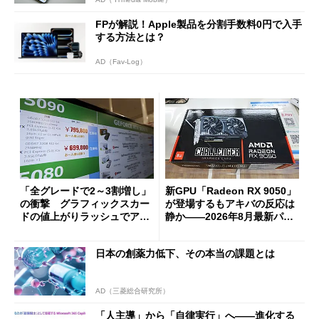
FPが解説！Apple製品を分割手数料0円で入手
する方法とは？
AD（Fav-Log）
「全グレードで2～3割増し」
新GPU「Radeon RX 9050」
の衝撃 グラフィックスカー
が登場するもアキバの反応は
ドの値上がりラッシュでアキ
静か――2026年8月最新パー
バの購入制限が深刻化
ツ事情
日本の創薬力低下、その本当の課題とは
AD（三菱総合研究所）
「人主導」から「自律実行」へ――進化する