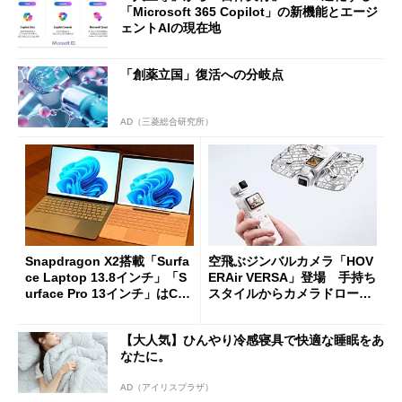
「Microsoft 365 Copilot」の新機能とエージ
ェントAIの現在地
「創薬立国」復活への分岐点
AD（三菱総合研究所）
Snapdragon X2搭載「Surfa
空飛ぶジンバルカメラ「HOV
ce Laptop 13.8インチ」「S
ERAir VERSA」登場 手持ち
urface Pro 13インチ」はCop
スタイルからカメラドローン
ilot+ PCの“完成形”？ 外観
に合体変形
をじっくりとチェックしてみ
【大人気】ひんやり冷感寝具で快適な睡眠をあ
た
なたに。
AD（アイリスプラザ）