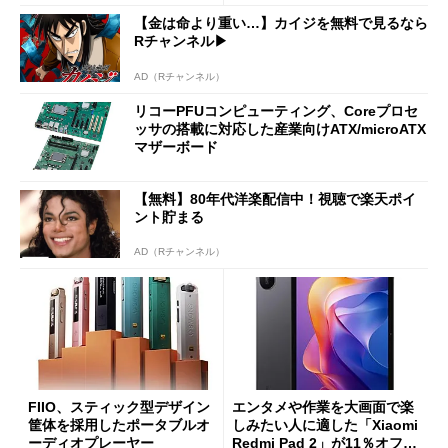
分かった魅力と妥協点
etooth High Data Throughp
【金は命より重い…】カイジを無料で見るなら
ut」が明...
Rチャンネル▶︎
AD（Rチャンネル）
リコーPFUコンピューティング、Coreプロセ
ッサの搭載に対応した産業向けATX/microATX
マザーボード
【無料】80年代洋楽配信中！視聴で楽天ポイ
ント貯まる
AD（Rチャンネル）
FIIO、スティック型デザイン
エンタメや作業を大画面で楽
筐体を採用したポータブルオ
しみたい人に適した「Xiaomi
ーディオプレーヤー
Redmi Pad 2」が11％オフの