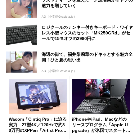
ラストティーンを迎えた一ノ瀬瑠菜がオトナの
魅力を増していく
AD（小学館Gravidia.jp）
ロジクールのテンキー付きキーボード・ワイヤ
レス小型マウスのセット「MK250GRd」がセ
ールで15％オフの2980円に
海辺の街で、福井梨莉華のドキッとする魅力全
開！ひと夏の思い出
AD（小学館Gravidia.jp）
Wacom「Cintiq Pro」に迫る
iPhoneやiPad、Macなどの
実力 27型4K／120Hzで約3
リースプログラム「Apple U
0万円のXPPen「Artist Pro 2
pgrade」が米国でスタート／
7（Gen 2）」でお絵描きして
Bluetooth LEの新規格「Blu