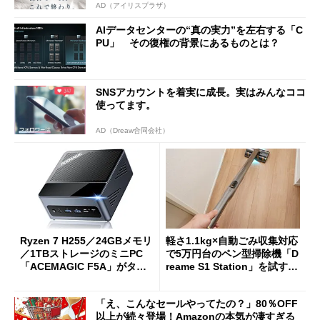
AD（アイリスプラザ）
AIデータセンターの“真の実力”を左右する「C
PU」 その復権の背景にあるものとは？
SNSアカウントを着実に成長。実はみんなココ
使ってます。
AD（Dreaw合同会社）
Ryzen 7 H255／24GBメモリ
軽さ1.1kg×自動ごみ収集対応
／1TBストレージのミニPC
で5万円台のペン型掃除機「D
「ACEMAGIC F5A」がタイ
reame S1 Station」を試す
ムセールで41％オフの10万69
見えた長所と短所
98円に
「え、こんなセールやってたの？」80％OFF
以上が続々登場！Amazonの本気が凄すぎる