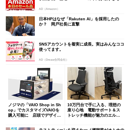
AD（Amazon）
日本HPはなぜ「Rakuten AI」を採用したの
か？ 岡戸社長に直撃
SNSアカウントを着実に成長。実はみんなココ
使ってます。
AD（Dreaw合同会社）
ノジマの「VAIO Shop in Sh
10万円台で手に入る、理想の
op」でカスタマイズVAIOを
座り心地 電動サポート＆ス
購入可能に 店頭でデザイン
トレッチ機能が魅力のエルゴ
や質感を確認しながら購入可
ノミクスチェア「LiberNovo
能
Omni Gen」を試す