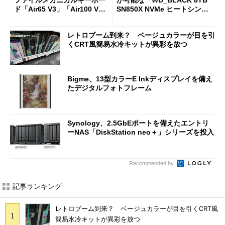
ファイルメカニカルキーボー
が可能な「WD_BLACK 8TB
ド「Air65 V3」「Air100 V
SN850X NVMe ヒートシンク
3」を発売
付き」が18％オフの17万508
7円に
レトロブーム到来？ ベージュカラーが目を引
くCRT風簡易水冷キットが異彩を放つ
Bigme、13型カラーE Inkディスプレイを備え
たデジタルフォトフレーム
Synology、2.5GbEポートを備えたエントリ
ーNAS「DiskStation neo＋」シリーズを投入
Recommended by
記事ランキング
レトロブーム到来？ ベージュカラーが目を引くCRT風
簡易水冷キットが異彩を放つ