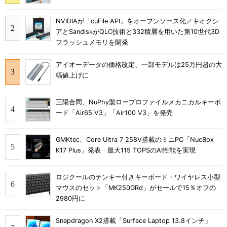
NVIDIAが「cuFile API」をオープンソース化／キオクシ
アとSandiskがQLC技術と332積層を用いた第10世代3D
フラッシュメモリを開発
アイオーデータの価格改定、一部モデルは25万円超の大
幅値上げに
三陽合同、NuPhy製ロープロファイルメカニカルキーボ
ード「Air65 V3」「Air100 V3」を発売
GMKtec、Core Ultra 7 258V搭載のミニPC「NucBox
K17 Plus」発表 最大115 TOPSのAI性能を実現
ロジクールのテンキー付きキーボード・ワイヤレス小型
マウスのセット「MK250GRd」がセールで15％オフの
2980円に
Snapdragon X2搭載「Surface Laptop 13.8インチ」