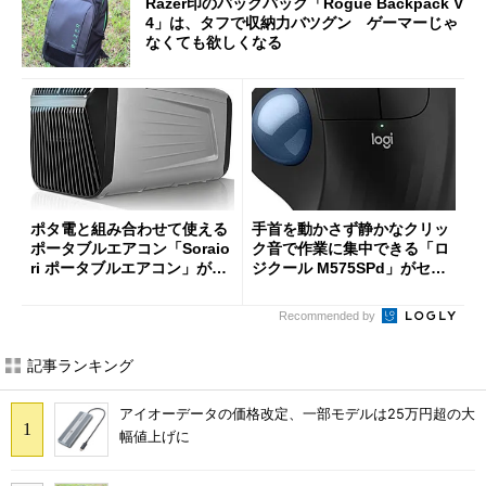
Razer印のバックパック「Rogue Backpack V
4」は、タフで収納力バツグン ゲーマーじゃ
なくても欲しくなる
ポタ電と組み合わせて使える
手首を動かさず静かなクリッ
ポータブルエアコン「Soraio
ク音で作業に集中できる「ロ
ri ポータブルエアコン」がセ
ジクール M575SPd」がセー
ールで16％オフの2万9980円
ルで33％オフの5280円に
に
Recommended by
記事ランキング
アイオーデータの価格改定、一部モデルは25万円超の大
幅値上げに