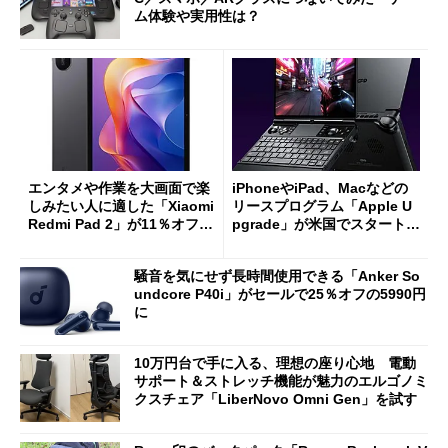
ム体験や実用性は？
エンタメや作業を大画面で楽
iPhoneやiPad、Macなどの
しみたい人に適した「Xiaomi
リースプログラム「Apple U
Redmi Pad 2」が11％オフの
pgrade」が米国でスタート／
2万4980円に
Bluetooth LEの新規格「Blu
etooth High Data Throughp
騒音を気にせず長時間使用できる「Anker So
ut」が明...
undcore P40i」がセールで25％オフの5990円
に
10万円台で手に入る、理想の座り心地 電動
サポート＆ストレッチ機能が魅力のエルゴノミ
クスチェア「LiberNovo Omni Gen」を試す