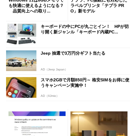
も快適に使えるようになる？
ラベルプリンタ「テプラ PR
品質向上への取り...
O」新モデル
キーボードの中にPCが丸ごとイン！ HPが切
り開く新ジャンル「キーボード内蔵PC...
Jeep 抽選で3万円分ギフト当たる
AD（Jeep Japan）
スマホ2GBで月額850円～ 格安SIMをお得に使
うキャンペーン実施中！
AD（IIJmio）