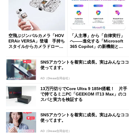
空飛ぶジンバルカメラ「HOV
「人主導」から「自律実行」
ERAir VERSA」登場 手持ち
へ――進化する「Microsoft
スタイルからカメラドローン
365 Copilot」の新機能とエ
に合体変形
ージェントAIの現在地
SNSアカウントを着実に成長。実はみんなココ
使ってます。
AD（Dreaw合同会社）
13万円切りでCore Ultra 9 185H搭載！ 片手
で持てるミニPC「GEEKOM IT13 Max」のコ
スパと実力を検証する
SNSアカウントを着実に成長。実はみんなココ
使ってます。
AD（Dreaw合同会社）