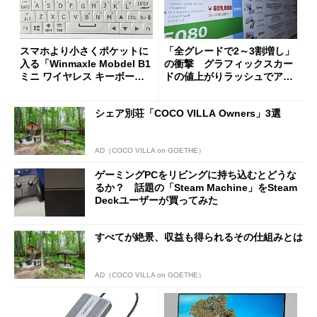
スマホより小さくポケットに
「全グレードで2～3割増し」
入る「Winmaxle Mobdel B1
の衝撃 グラフィックスカー
ミニ ワイヤレス キーボー
ドの値上がりラッシュでアキ
ド」がセールで10％オフの37
バの購入制限が深刻化
94円に
シェア別荘「COCO VILLA Owners」3選
AD（COCO VILLA on GOETHE）
ゲーミングPCをリビングに持ち込むとどうな
るか？ 話題の「Steam Machine」をSteam
Deckユーザーが買ってみた
すべてが絶景、収益も得られるその仕組みとは
AD（COCO VILLA on GOETHE）