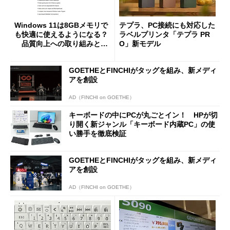
Windows 11は8GBメモリで
テプラ、PC接続にも対応した
も快適に使えるようになる？
ラベルプリンタ「テプラ PR
品質向上への取り組みと
O」新モデル
「26H2」に向けた中間報告
GOETHEとFINCHIがタッグを組み、新メディ
アを創設
AD（FINCHI on GOETHE）
キーボードの中にPCが丸ごとイン！ HPが切
り開く新ジャンル「キーボード内蔵PC」の使
い勝手を徹底検証
GOETHEとFINCHIがタッグを組み、新メディ
アを創設
AD（FINCHI on GOETHE）