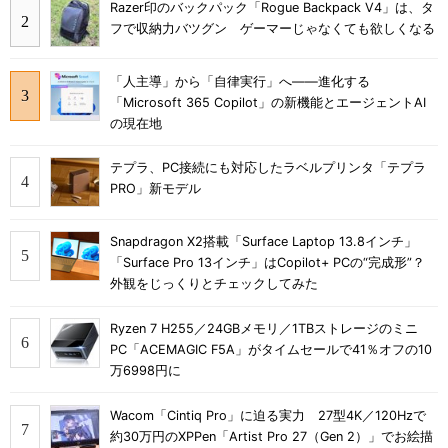
Razer印のバックパック「Rogue Backpack V4」は、タ
フで収納力バツグン ゲーマーじゃなくても欲しくなる
「人主導」から「自律実行」へ――進化する
「Microsoft 365 Copilot」の新機能とエージェントAI
の現在地
テプラ、PC接続にも対応したラベルプリンタ「テプラ
PRO」新モデル
Snapdragon X2搭載「Surface Laptop 13.8インチ」
「Surface Pro 13インチ」はCopilot+ PCの“完成形”？
外観をじっくりとチェックしてみた
Ryzen 7 H255／24GBメモリ／1TBストレージのミニ
PC「ACEMAGIC F5A」がタイムセールで41％オフの10
万6998円に
Wacom「Cintiq Pro」に迫る実力 27型4K／120Hzで
約30万円のXPPen「Artist Pro 27（Gen 2）」でお絵描