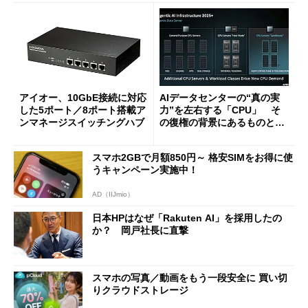
アイオー、10GbE接続に対応
AIデータセンターの“真の実
した5ポート／8ポート搭載ア
力”を左右する「CPU」 そ
ンマネージスイッチングハブ
の復権の背景にあるものと
は？
スマホ2GBで月額850円～ 格安SIMをお得に使
うキャンペーン実施中！
AD（IIJmio）
日本HPはなぜ「Rakuten AI」を採用したの
か？ 岡戸社長に直撃
スマホの写真／動画をもう一段安全に 買い切
りクラウドストレージ