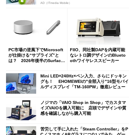
AD（ITmedia Mobile）
PC市場の逆風下でMicrosoft
FIIO、同社製DAPを内蔵可能
が仕掛ける“サプライズ”と
なレトロ調デザインのBlueto
は？ 2026年後半のSurface
othワイヤレススピーカー
新製品を予想する
Mini LED×240Hz×ペン入力、さらにドッキン
グも！ EHOMEWEIの"全部入り"16型モバイ
ルディスプレイ「TM-160PW」徹底レビュー
ノジマの「VAIO Shop in Shop」でカスタマ
イズVAIOを購入可能に 店頭でデザインや質
感を確認しながら購入可能
苦労して手に入れた「Steam Controller」をP
C／スマホ／ARグラスにつないでみた ゲー