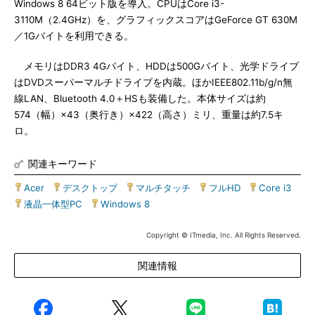
Windows 8 64ビット版を導入。CPUはCore i3-
3110M（2.4GHz）を、グラフィックスコアはGeForce GT 630M
／1Gバイトを利用できる。
メモリはDDR3 4Gバイト、HDDは500Gバイト、光学ドライブ
はDVDスーパーマルチドライブを内蔵。ほかIEEE802.11b/g/n無
線LAN、Bluetooth 4.0＋HSも装備した。本体サイズは約
574（幅）×43（奥行き）×422（高さ）ミリ、重量は約7.5キ
ロ。
関連キーワード
Acer
|
デスクトップ
|
マルチタッチ
|
フルHD
|
Core i3
|
液晶一体型PC
|
Windows 8
Copyright © ITmedia, Inc. All Rights Reserved.
関連情報