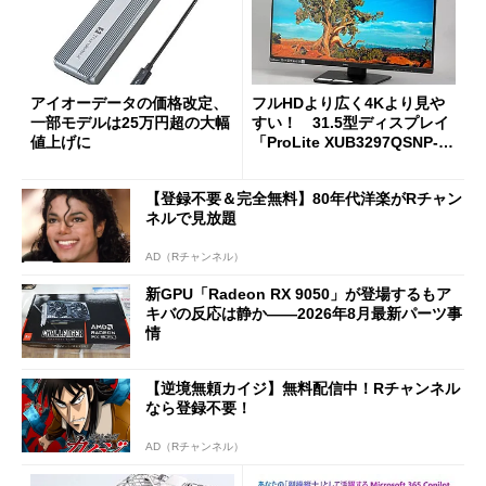
アイオーデータの価格改定、
フルHDより広く4Kより見や
一部モデルは25万円超の大幅
すい！ 31.5型ディスプレイ
値上げに
「ProLite XUB3297QSNP-B
1J」がテレワークにピッタリ
な理由
【登録不要＆完全無料】80年代洋楽がRチャン
ネルで見放題
AD（Rチャンネル）
新GPU「Radeon RX 9050」が登場するもア
キバの反応は静か――2026年8月最新パーツ事
情
【逆境無頼カイジ】無料配信中！Rチャンネル
なら登録不要！
AD（Rチャンネル）