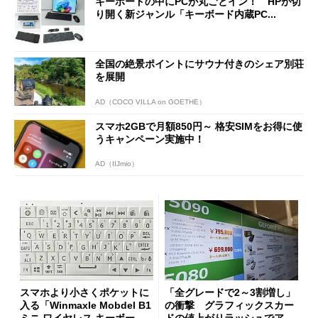
キーボードの中にPCが丸ごとイン！ HPが切
り開く新ジャンル「キーボード内蔵PC...
全国の絶景ポイントにサウナ付きのシェア別荘
を展開
AD（COCO VILLA on GOETHE）
スマホ2GBで月額850円～ 格安SIMをお得に使
うキャンペーン実施中！
AD（IIJmio）
スマホより小さくポケットに
「全グレードで2～3割増し」
入る「Winmaxle Mobdel B1
の衝撃 グラフィックスカー
ミニ ワイヤレス キーボー
ドの値上がりラッシュでアキ