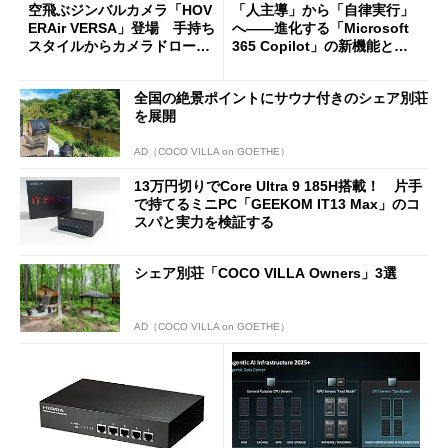
空飛ぶジンバルカメラ「HOV
「人主導」から「自律実行」
ERAir VERSA」登場 手持ち
へ――進化する「Microsoft
スタイルからカメラドローン
365 Copilot」の新機能とエ
に合体変形
ージェントAIの現在地
全国の絶景ポイントにサウナ付きのシェア別荘
を展開
AD（COCO VILLA on GOETHE）
13万円切りでCore Ultra 9 185H搭載！ 片手
で持てるミニPC「GEEKOM IT13 Max」のコ
スパと実力を検証する
シェア別荘「COCO VILLA Owners」3選
AD（COCO VILLA on GOETHE）