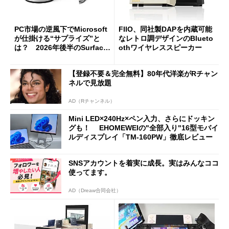
PC市場の逆風下でMicrosoft
FIIO、同社製DAPを内蔵可能
が仕掛ける“サプライズ”と
なレトロ調デザインのBlueto
は？ 2026年後半のSurface
othワイヤレススピーカー
新製品を予想する
【登録不要＆完全無料】80年代洋楽がRチャン
ネルで見放題
AD（Rチャンネル）
Mini LED×240Hz×ペン入力、さらにドッキン
グも！ EHOMEWEIの"全部入り"16型モバイ
ルディスプレイ「TM-160PW」徹底レビュー
SNSアカウントを着実に成長。実はみんなココ
使ってます。
AD（Dreaw合同会社）