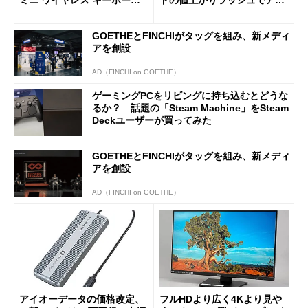
ド」がセールで10％オフの37
バの購入制限が深刻化
94円に
GOETHEとFINCHIがタッグを組み、新メディ
アを創設
AD（FINCHI on GOETHE）
ゲーミングPCをリビングに持ち込むとどうな
るか？ 話題の「Steam Machine」をSteam
Deckユーザーが買ってみた
GOETHEとFINCHIがタッグを組み、新メディ
アを創設
AD（FINCHI on GOETHE）
アイオーデータの価格改定、
フルHDより広く4Kより見や