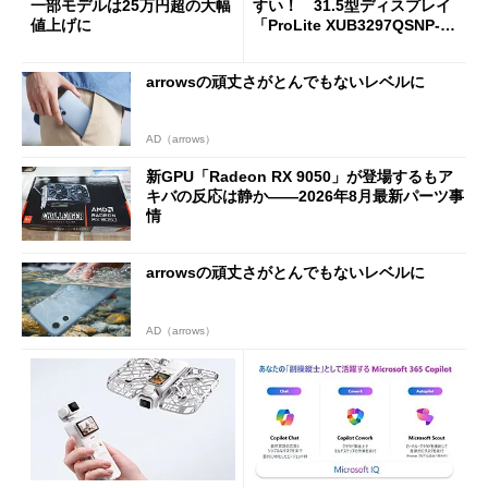
一部モデルは25万円超の大幅
すい！ 31.5型ディスプレイ
値上げに
「ProLite XUB3297QSNP-B
1J」がテレワークにピッタリ
な理由
arrowsの頑丈さがとんでもないレベルに
AD（arrows）
新GPU「Radeon RX 9050」が登場するもア
キバの反応は静か――2026年8月最新パーツ事
情
arrowsの頑丈さがとんでもないレベルに
AD（arrows）