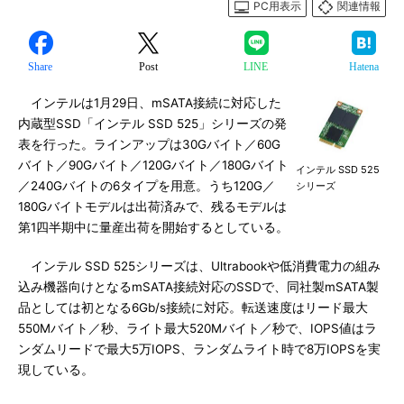
PC用表示
関連情報
Share
Post
LINE
Hatena
インテルは1月29日、mSATA接続に対応した
内蔵型SSD「インテル SSD 525」シリーズの発
表を行った。ラインアップは30Gバイト／60G
バイト／90Gバイト／120Gバイト／180Gバイト
インテル SSD 525
／240Gバイトの6タイプを用意。うち120G／
シリーズ
180Gバイトモデルは出荷済みで、残るモデルは
第1四半期中に量産出荷を開始するとしている。
インテル SSD 525シリーズは、Ultrabookや低消費電力の組み
込み機器向けとなるmSATA接続対応のSSDで、同社製mSATA製
品としては初となる6Gb/s接続に対応。転送速度はリード最大
550Mバイト／秒、ライト最大520Mバイト／秒で、IOPS値はラ
ンダムリードで最大5万IOPS、ランダムライト時で8万IOPSを実
現している。