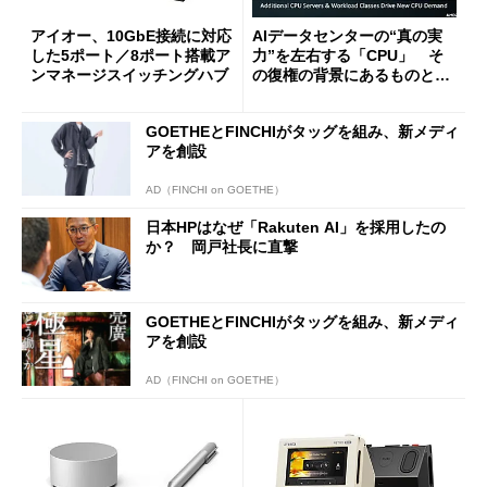
アイオー、10GbE接続に対応
AIデータセンターの“真の実
した5ポート／8ポート搭載ア
力”を左右する「CPU」 そ
ンマネージスイッチングハブ
の復権の背景にあるものと
は？
GOETHEとFINCHIがタッグを組み、新メディ
アを創設
AD（FINCHI on GOETHE）
日本HPはなぜ「Rakuten AI」を採用したの
か？ 岡戸社長に直撃
GOETHEとFINCHIがタッグを組み、新メディ
アを創設
AD（FINCHI on GOETHE）