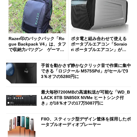
Razer印のバックパック「Ro
ポタ電と組み合わせて使える
gue Backpack V4」は、タフ
ポータブルエアコン「Soraio
で収納力バツグン ゲーマー
ri ポータブルエアコン」がセ
じゃなくても欲しくなる
ールで16％オフの2万9980円
に
手首を動かさず静かなクリック音で作業に集中
できる「ロジクール M575SPd」がセールで3
3％オフの5280円に
最大毎秒7200MBの高速転送が可能な「WD_B
LACK 8TB SN850X NVMe ヒートシンク付
き」が18％オフの17万5087円に
FIIO、スティック型デザイン筐体を採用したポ
ータブルオーディオプレーヤー