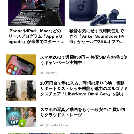
iPhoneやiPad、Macなどの
騒音を気にせず長時間使用で
リースプログラム「Apple U
きる「Anker Soundcore P4
pgrade」が米国でスタート／
0i」がセールで25％オフの59
Bluetooth LEの新規格「Blu
90円に
etooth High Data Throughp
スマホ2GBで月額850円～ 格安SIMをお得に使
ut」が明...
うキャンペーン実施中！
AD（IIJmio）
10万円台で手に入る、理想の座り心地 電動
サポート＆ストレッチ機能が魅力のエルゴノミ
クスチェア「LiberNovo Omni Gen」を試す
スマホの写真／動画をもう一段安全に 買い切
りクラウドストレージ
AD（ITmedia Mobile）