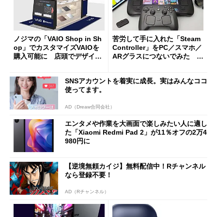
ノジマの「VAIO Shop in Sh
苦労して手に入れた「Steam
op」でカスタマイズVAIOを
Controller」をPC／スマホ／
購入可能に 店頭でデザイン
ARグラスにつないでみた ゲ
や質感を確認しながら購入可
ーム体験や実用性は？
能
SNSアカウントを着実に成長。実はみんなココ
使ってます。
AD（Dreaw合同会社）
エンタメや作業を大画面で楽しみたい人に適し
た「Xiaomi Redmi Pad 2」が11％オフの2万4
980円に
【逆境無頼カイジ】無料配信中！Rチャンネル
なら登録不要！
AD（Rチャンネル）