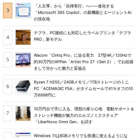
「人主導」から「自律実行」へ――進化する
「Microsoft 365 Copilot」の新機能とエージェントAI
の現在地
テプラ、PC接続にも対応したラベルプリンタ「テプラ
PRO」新モデル
Wacom「Cintiq Pro」に迫る実力 27型4K／120Hzで
約30万円のXPPen「Artist Pro 27（Gen 2）」でお絵描
きして分かった魅力と妥協点
Ryzen 7 H255／24GBメモリ／1TBストレージのミニ
PC「ACEMAGIC F5A」がタイムセールで41％オフの10
万6998円に
10万円台で手に入る、理想の座り心地 電動サポート＆
ストレッチ機能が魅力のエルゴノミクスチェア
「LiberNovo Omni Gen」を試す
Windows 11は8GBメモリでも快適に使えるようにな