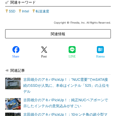
関連キーワード
SSD
|
Intel
|
転送速度
Copyright © ITmedia, Inc. All Rights Reserved.
関連情報
Share
Post
LINE
Hatena
関連記事
古田雄介のアキバPickUp！：“NUC需要”でmSATA接
続のSSDが人気に、本命はインテル「525」の上位モ
デル
古田雄介のアキバPickUp！：純正NUCベアボーンで
示したインテルの意気込みがすごい
古田雄介のアキバPickUp！：10センチ角の超小型マ