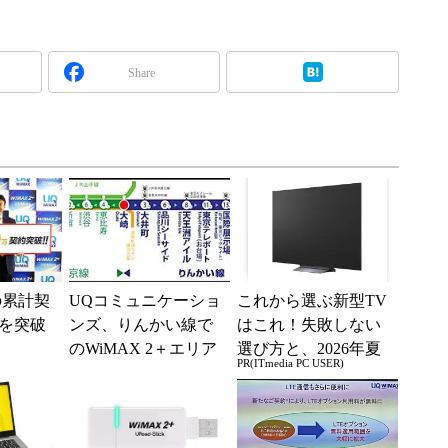
Share
Xの累計契
UQコミュニケーショ
これから選ぶ新型TV
万を突破
ンズ、りんかい線で
はこれ！失敗しない
のWiMAX 2＋エリア
選び方と、2026年夏
PR(ITmedia PC USER)
整備を完了
の一押しモデル