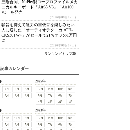
三陽合同、NuPhy製ロープロファイルメカ
ニカルキーボード「Air65 V3」「Air100
V3」を発売
（2026年08月07日）
騒音を抑えて迫力の重低音を楽しみたい
人に適した「オーディオテクニカ ATH-
CKS30TW+」がセールで21％オフの1万円
に
（2026年08月07日）
ランキングトップ30
去記事カレンダー
年
2025年
7月
6月
5月
12月
11月
10月
9月
3月
2月
1月
8月
7月
6月
5月
4月
3月
2月
1月
年
2023年
11月
10月
9月
12月
11月
10月
9月
7月
6月
5月
8月
7月
6月
5月