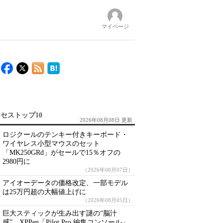
マイページ
セストップ10
2026年08月08日 更新
ロジクールのテンキー付きキーボード・
ワイヤレス小型マウスのセット
「MK250GRd」がセールで15％オフの
2980円に
（2026年08月07日）
アイオーデータの価格改定、一部モデル
は25万円超の大幅値上げに
（2026年08月05日）
巨大スティックが生み出す謎の“脳汁
感” XPPen「Pilot Pro 編集コンソール」