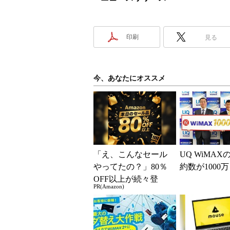
印刷
見る
今、あなたにオススメ
「え、こんなセール
UQ WiMA
やってたの？」80％
約数が1000
OFF以上が続々登
PR(Amazon)
場！Amazonの本気が
凄すぎる