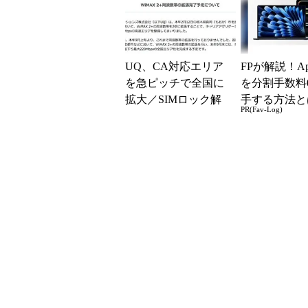
ばいい...
UQ、CA対応エリア
FPが解説！Ap
を急ピッチで全国に
を分割手数料
拡大／SIMロック解
手する方法と
PR(Fav-Log)
除に対応するiPhone
発売 (1/2)