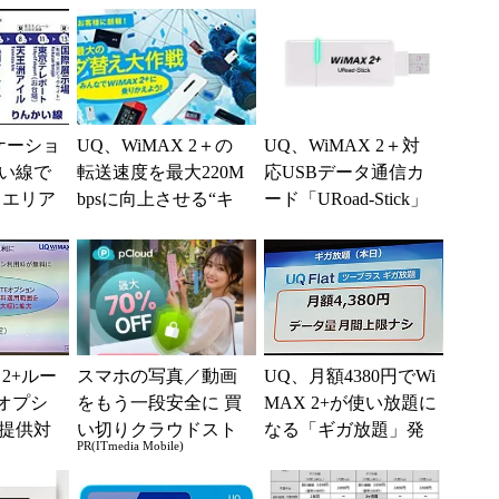
ケーショ
UQ、WiMAX 2＋の
UQ、WiMAX 2＋対
い線で
転送速度を最大220M
応USBデータ通信カ
2＋エリア
bpsに向上させる“キ
ード「URoad-Stick」
ャリアアグリゲーシ
発表
ョン”を来春に...
 2+ルー
スマホの写真／動画
UQ、月額4380円でWi
Eオプシ
をもう一段安全に 買
MAX 2+が使い放題に
提供対
い切りクラウドスト
なる「ギガ放題」発
PR(ITmedia Mobile)
17年夏
レージ
表