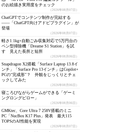
のお絵描き実用度をチェック
（2026年08月07日）
ChatGPTでコンテンツ制作が完結する
――「ChatGPT向けアドビプラグイン」が
登場
（2026年08月07日）
軽さ1.1kg×自動ごみ収集対応で5万円台の
ペン型掃除機「Dreame S1 Station」を試
す 見えた長所と短所
（2026年08月06日）
Snapdragon X2搭載「Surface Laptop 13.8イ
ンチ」「Surface Pro 13インチ」はCopilot+
PCの“完成形”？ 外観をじっくりとチェ
ックしてみた
（2026年08月06日）
寝ころびながらゲームができる「ゲーミ
ングロングピロー」
（2026年08月06日）
GMKtec、Core Ultra 7 258V搭載のミニ
PC「NucBox K17 Plus」発表 最大115
TOPSのAI性能を実現
（2026年08月07日）