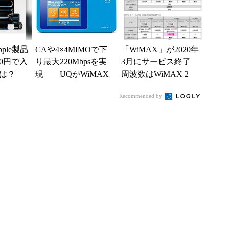
ple製品
CAや4×4MIMOで下
「WiMAX」が2020年
0円で入
り最大220Mbpsを実
3月にサービス終了
は？
現――UQがWiMAX
周波数はWiMAX 2
2+対応ルーター2機種
+へ順次移行
Recommended by
を発表