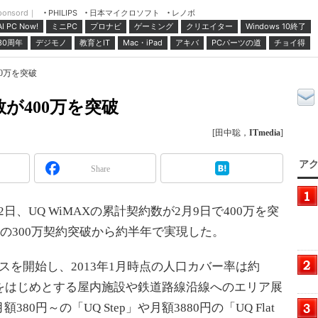
ponsord｜
日本マイクロソフト
レノボ
PHILIPS
ミニPC
プロナビ
ゲーミング
クリエイター
Windows 10終了
AI PC Now!
30周年
デジモノ
教育とIT
Mac・iPad
アキバ
PCパーツの道
チョイ得
00万を突破
数が400万を突破
[田中聡，
ITmedia
]
アク
Share
、UQ WiMAXの累計契約数が2月9日で400万を突
月の300万契約突破から約半年で実現した。
ビスを開始し、2013年1月時点の人口カバー率は約
をはじめとする屋内施設や鉄道路線沿線へのエリア展
0円～の「UQ Step」や月額3880円の「UQ Flat