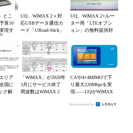
」とこ
UQ、WiMAX 2＋対
UQ、WiMAX 2+ルー
予算10
応USBデータ通信カ
ター用「LTEオプシ
実現す
ード「URoad-Stick」
ョン」の無料提供対
R)
イフ
発表
象を拡大 2017年夏
めどに
応エリア
「WiMAX」が2020年
CAや4×4MIMOで下
全国に
3月にサービス終了
り最大220Mbpsを実
ック解
周波数はWiMAX 2
現――UQがWiMAX
hone
+へ順次移行
2+対応ルーター2機種
Recommended by
を発表