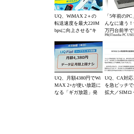
UQ、WiMAX 2＋の
「5年前のPC
転送速度を最大220M
んなに違う！
bpsに向上させる“キ
万円台前半で
PR(ITmedia PC USE
ャリアアグリゲーシ
る快適PCラ
ョン”を来春に...
UQ、月額4380円でWi
UQ、CA対
MAX 2+が使い放題に
を急ピッチで
なる「ギガ放題」発
拡大／SIMロ
表
除に対応するiP
発売 (1/2)