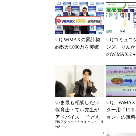
UQ WiMAXの累計契
UQコミュニ
約数が1000万を突破
ンズ、りんか
のWiMAX 
整備を完了
いま最も相談したい
UQ、WiMAX
保育士・てぃ先生が
ター用「LT
アドバイス！ 子ども
ョン」の無料
PR(アタック・キュキュット｜H
の“おてつだい”に、
象を拡大 20
ugkum)
どんな声かけをすれ
めどに