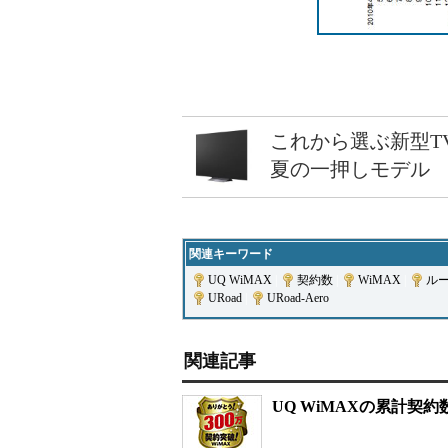
これから選ぶ新型T
夏の一押しモデル
関連キーワード
UQ WiMAX
|
契約数
|
WiMAX
|
ル
URoad
|
URoad-Aero
関連記事
UQ WiMAXの累計契約