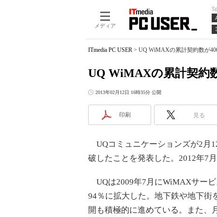
S
メディア
ITmedia PC USER
>
UQ WiMAXの累計契約数が4
UQ WiMAXの累計契約
2013年02月12日 16時35分 公開
印刷
見る
UQコミュニケーションズが2月12日
破したことを発表した。2012年7
UQは2009年7月にWiMAXサー
94％に拡大した。地下鉄や地下街
開も積極的に進めている。また、月額38