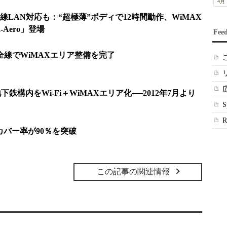
4月
LAN対応も：“超極薄”ボディで12時間動作、WiMAX
Aero」登場
Fee
全線でWiMAXエリア整備を完了
下鉄構内をWi-Fi＋WiMAXエリア化──2012年7月より
口カバー率が90％を突破
この記事の関連情報