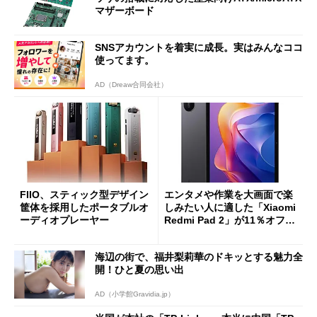
マザーボード
SNSアカウントを着実に成長。実はみんなココ
使ってます。
AD（Dreaw合同会社）
FIIO、スティック型デザイン
エンタメや作業を大画面で楽
筐体を採用したポータブルオ
しみたい人に適した「Xiaomi
ーディオプレーヤー
Redmi Pad 2」が11％オフの
2万4980円に
海辺の街で、福井梨莉華のドキッとする魅力全
開！ひと夏の思い出
AD（小学館Gravidia.jp）