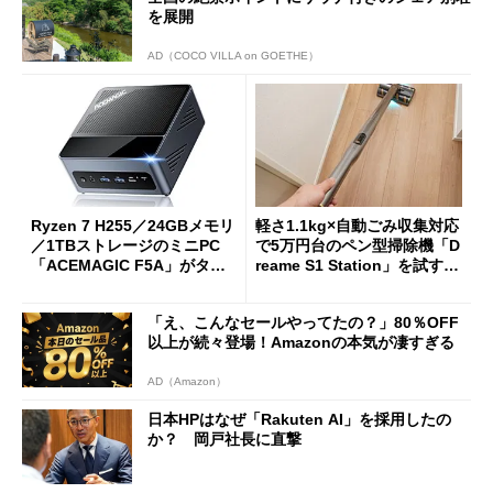
を展開
AD（COCO VILLA on GOETHE）
Ryzen 7 H255／24GBメモリ
軽さ1.1kg×自動ごみ収集対応
／1TBストレージのミニPC
で5万円台のペン型掃除機「D
「ACEMAGIC F5A」がタイ
reame S1 Station」を試す
ムセールで41％オフの10万69
見えた長所と短所
98円に
「え、こんなセールやってたの？」80％OFF
以上が続々登場！Amazonの本気が凄すぎる
AD（Amazon）
日本HPはなぜ「Rakuten AI」を採用したの
か？ 岡戸社長に直撃