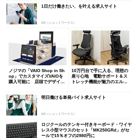
1日だけ働きたい、を叶える求人サイト
AD（ショットワークス）
ノジマの「VAIO Shop in Sh
10万円台で手に入る、理想の
op」でカスタマイズVAIOを
座り心地 電動サポート＆ス
購入可能に 店頭でデザイン
トレッチ機能が魅力のエルゴ
や質感を確認しながら購入可
ノミクスチェア「LiberNovo
能
Omni Gen」を試す
明日働ける単発バイト求人サイト
AD（ショットワークス）
ロジクールのテンキー付きキーボード・ワイヤ
レス小型マウスのセット「MK250GRd」がセ
ールで15％オフの2980円に