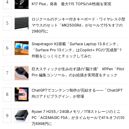
K17 Plus」発表 最大115 TOPSのAI性能を実現
ロジクールのテンキー付きキーボード・ワイヤレス小型
マウスのセット「MK250GRd」がセールで15％オフの
2980円に
Snapdragon X2搭載「Surface Laptop 13.8インチ」
「Surface Pro 13インチ」はCopilot+ PCの“完成形”？
外観をじっくりとチェックしてみた
巨大スティックが生み出す謎の“脳汁感” XPPen「Pilot
Pro 編集コンソール」のお絵描き実用度をチェック
ChatGPTでコンテンツ制作が完結する――「ChatGPT
向けアドビプラグイン」が登場
Ryzen 7 H255／24GBメモリ／1TBストレージのミニ
PC「ACEMAGIC F5A」がタイムセールで41％オフの10
万6998円に