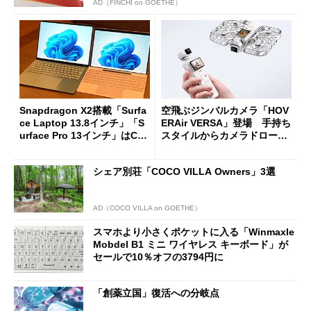
AD（FINCHI on GOETHE）
Snapdragon X2搭載「Surfa
空飛ぶジンバルカメラ「HOV
ce Laptop 13.8インチ」「S
ERAir VERSA」登場 手持ち
urface Pro 13インチ」はCop
スタイルからカメラドローン
ilot+ PCの“完成形”？ 外観
に合体変形
をじっくりとチェックしてみ
シェア別荘「COCO VILLA Owners」3選
た
AD（COCO VILLA on GOETHE）
スマホより小さくポケットに入る「Winmaxle
Mobdel B1 ミニ ワイヤレス キーボード」が
セールで10％オフの3794円に
「創薬立国」復活への分岐点