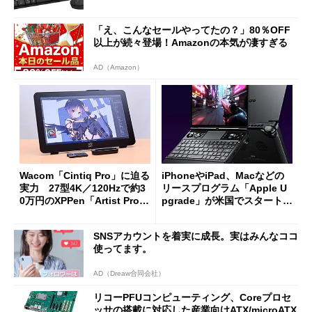
「え、こんなセールやってたの？」80％OFF
以上が続々登場！Amazonの本気が凄すぎる
AD（Amazon）
Wacom「Cintiq Pro」に迫る
iPhoneやiPad、Macなどの
実力 27型4K／120Hzで約3
リースプログラム「Apple U
0万円のXPPen「Artist Pro 2
pgrade」が米国でスタート／
7（Gen 2）」でお絵描きして
Bluetooth LEの新規格「Blu
分かった魅力と妥協点
etooth High Data Throughp
SNSアカウントを着実に成長。実はみんなココ
ut」が明...
使ってます。
AD（Dreaw合同会社）
リコーPFUコンピューティング、Coreプロセ
ッサの搭載に対応した産業向けATX/microATX