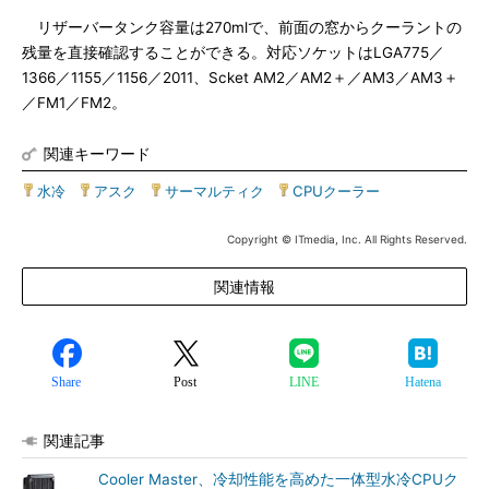
リザーバータンク容量は270mlで、前面の窓からクーラントの
残量を直接確認することができる。対応ソケットはLGA775／
1366／1155／1156／2011、Scket AM2／AM2＋／AM3／AM3＋
／FM1／FM2。
関連キーワード
水冷
|
アスク
|
サーマルティク
|
CPUクーラー
Copyright © ITmedia, Inc. All Rights Reserved.
関連情報
Share
Post
LINE
Hatena
関連記事
Cooler Master、冷却性能を高めた一体型水冷CPUク