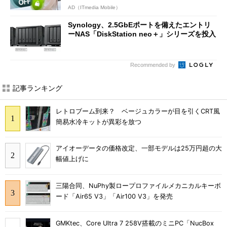
AD（ITmedia Mobile）
Synology、2.5GbEポートを備えたエントリ
ーNAS「DiskStation neo＋」シリーズを投入
Recommended by
記事ランキング
レトロブーム到来？ ベージュカラーが目を引くCRT風
簡易水冷キットが異彩を放つ
アイオーデータの価格改定、一部モデルは25万円超の大
幅値上げに
三陽合同、NuPhy製ロープロファイルメカニカルキーボ
ード「Air65 V3」「Air100 V3」を発売
GMKtec、Core Ultra 7 258V搭載のミニPC「NucBox