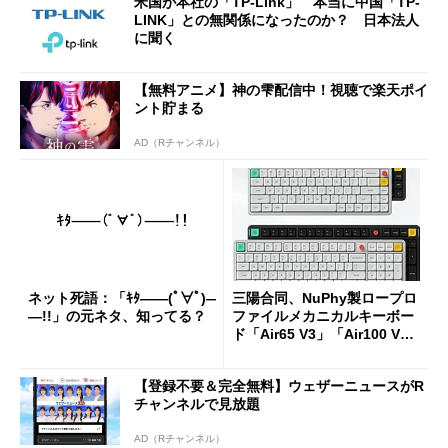
米国が本社の「TP-Link」 本当に中国「TP-
LINK」との無関係になったのか？ 日本法人
に聞く
【無料アニメ】神の雫配信中！視聴で楽天ポイ
ント貯まる
AD（Rチャンネル）
ネット死語：「ｷﾀ――(ﾟ∀ﾟ)―
三陽合同、NuPhy製ロープロ
―!!」の元ネタ、知ってる？
ファイルメカニカルキーボー
ド「Air65 V3」「Air100 V
3」を発売
【登録不要＆完全無料】ウェザーニュースがR
チャンネルで見放題
AD（Rチャンネル）