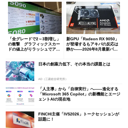
「全グレードで2～3割増し」
新GPU「Radeon RX 9050」
の衝撃 グラフィックスカー
が登場するもアキバの反応は
ドの値上がりラッシュでアキ
静か――2026年8月最新パー
バの購入制限が深刻化
ツ事情
日本の創薬力低下、その本当の課題とは
AD（三菱総合研究所）
「人主導」から「自律実行」へ――進化する
「Microsoft 365 Copilot」の新機能とエージ
ェントAIの現在地
FINCHI主催「IVS2026」トークセッションが
話題に！