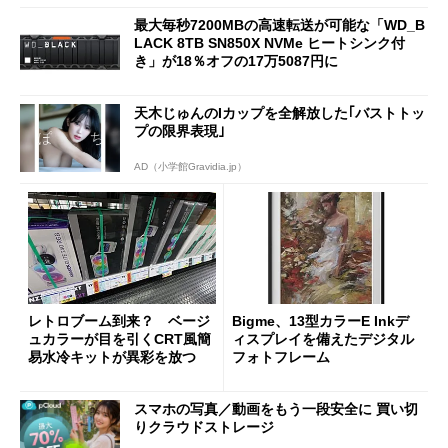
最大毎秒7200MBの高速転送が可能な「WD_B
LACK 8TB SN850X NVMe ヒートシンク付
き」が18％オフの17万5087円に
天木じゅんのIカップを全解放した｢バストトッ
プの限界表現｣
AD（小学館Gravidia.jp）
レトロブーム到来？ ベージ
Bigme、13型カラーE Inkデ
ュカラーが目を引くCRT風簡
ィスプレイを備えたデジタル
易水冷キットが異彩を放つ
フォトフレーム
スマホの写真／動画をもう一段安全に 買い切
りクラウドストレージ