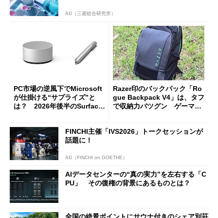
AD（三菱総合研究所）
PC市場の逆風下でMicrosoft
Razer印のバックパック「Ro
が仕掛ける“サプライズ”と
gue Backpack V4」は、タフ
は？ 2026年後半のSurface
で収納力バツグン ゲーマー
新製品を予想する
じゃなくても欲しくなる
FINCHI主催「IVS2026」トークセッションが
話題に！
AD（FINCHI on GOETHE）
AIデータセンターの“真の実力”を左右する「C
PU」 その復権の背景にあるものとは？
全国の絶景ポイントにサウナ付きのシェア別荘