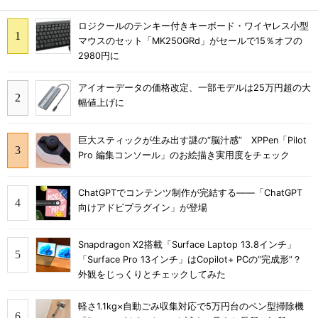
ロジクールのテンキー付きキーボード・ワイヤレス小型
マウスのセット「MK250GRd」がセールで15％オフの
2980円に
アイオーデータの価格改定、一部モデルは25万円超の大
幅値上げに
巨大スティックが生み出す謎の“脳汁感” XPPen「Pilot
Pro 編集コンソール」のお絵描き実用度をチェック
ChatGPTでコンテンツ制作が完結する――「ChatGPT
向けアドビプラグイン」が登場
Snapdragon X2搭載「Surface Laptop 13.8インチ」
「Surface Pro 13インチ」はCopilot+ PCの“完成形”？
外観をじっくりとチェックしてみた
軽さ1.1kg×自動ごみ収集対応で5万円台のペン型掃除機