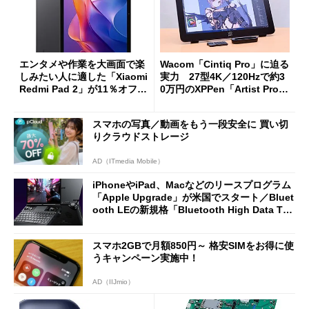
エンタメや作業を大画面で楽
Wacom「Cintiq Pro」に迫る
しみたい人に適した「Xiaomi
実力 27型4K／120Hzで約3
Redmi Pad 2」が11％オフの
0万円のXPPen「Artist Pro 2
2万4980円に
7（Gen 2）」でお絵描きして
分かった魅力と妥協点
スマホの写真／動画をもう一段安全に 買い切
りクラウドストレージ
AD（ITmedia Mobile）
iPhoneやiPad、Macなどのリースプログラム
「Apple Upgrade」が米国でスタート／Bluet
ooth LEの新規格「Bluetooth High Data Thr
oughput」が明...
スマホ2GBで月額850円～ 格安SIMをお得に使
うキャンペーン実施中！
AD（IIJmio）