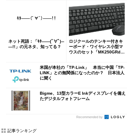
ネット死語：「ｷﾀ――(ﾟ∀ﾟ)―
ロジクールのテンキー付きキ
―!!」の元ネタ、知ってる？
ーボード・ワイヤレス小型マ
ウスのセット「MK250GRd」
がセールで15％オフの2980円
に
米国が本社の「TP-Link」 本当に中国「TP-
LINK」との無関係になったのか？ 日本法人
に聞く
Bigme、13型カラーE Inkディスプレイを備え
たデジタルフォトフレーム
Recommended by
記事ランキング