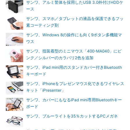
サンワ、アルミ筐体を採用したUSB 3.0外付けHDDケ
ース
サンワ、スマホ／タブレットの液晶を保護できるフッ
素コーティング剤
サンワ、Windows 8の操作にも向く9ボタン多機能マ
ウス
サンワ、指装着型のミニマウス「400-MA040」にピ
ンク／シルバーのカラバリ2色を追加
サンワ、iPad mini用のスタンドカバー付きBluetooth
キーボード
サンワ、iPhoneをプレゼンマウス化できるワイヤレス
キット「iPresenter」
サンワ、カバーにもなるiPad mini専用Bluetoothキー
ボード
サンワ、ブルーライトを35％カットするPCメガネ