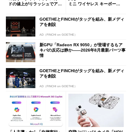
ドの値上がりラッシュでアキ
ミニ ワイヤレス キーボー
バの購入制限が深刻化
ド」がセールで10％オフの37
94円に
GOETHEとFINCHIがタッグを組み、新メディ
アを創設
AD（FINCHI on GOETHE）
新GPU「Radeon RX 9050」が登場するもア
キバの反応は静か――2026年8月最新パーツ事
情
GOETHEとFINCHIがタッグを組み、新メディ
アを創設
AD（FINCHI on GOETHE）