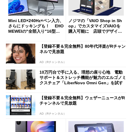
Mini LED×240Hz×ペン入力、
ノジマの「VAIO Shop in Sh
さらにドッキングも！ EHO
op」でカスタマイズVAIOを
MEWEIの"全部入り"16型モ
購入可能に 店頭でデザイン
バイルディスプレイ「TM-16
や質感を確認しながら購入可
0PW」徹底レビュー
能
【登録不要＆完全無料】80年代洋楽がRチャン
ネルで見放題
AD（Rチャンネル）
10万円台で手に入る、理想の座り心地 電動
サポート＆ストレッチ機能が魅力のエルゴノミ
クスチェア「LiberNovo Omni Gen」を試す
【登録不要＆完全無料】ウェザーニュースがR
チャンネルで見放題
AD（Rチャンネル）