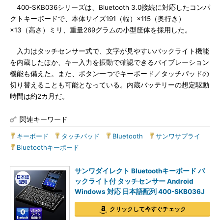
400-SKB036シリーズは、Bluetooth 3.0接続に対応したコンパ
クトキーボードで、本体サイズ191（幅）×115（奥行き）
×13（高さ）ミリ、重量269グラムの小型筐体を採用した。
入力はタッチセンサー式で、文字が見やすいバックライト機能
を内蔵したほか、キー入力を振動で確認できるバイブレーション
機能も備えた。また、ボタン一つでキーボード／タッチパッドの
切り替えることも可能となっている。内蔵バッテリーの想定駆動
時間は約2カ月だ。
関連キーワード
キーボード
|
タッチパッド
|
Bluetooth
|
サンワサプライ
|
Bluetoothキーボード
サンワダイレクト Bluetoothキーボード バ
ックライト付 タッチセンサー Android
Windows 対応 日本語配列 400-SKB036J
クリックして今すぐチェック