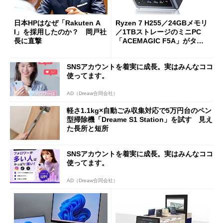
日本HPはなぜ「Rakuten A
Ryzen 7 H255／24GBメモリ
I」を採用したのか？ 岡戸社
／1TBストレージのミニPC
長に直撃
「ACEMAGIC F5A」がタイ
ムセールで41％オフの10万69
98円に
SNSアカウントを着実に成長。実はみんなココ
使ってます。
AD（Dreaw合同会社）
軽さ1.1kg×自動ごみ収集対応で5万円台のペン
型掃除機「Dreame S1 Station」を試す 見え
た長所と短所
SNSアカウントを着実に成長。実はみんなココ
使ってます。
AD（Dreaw合同会社）