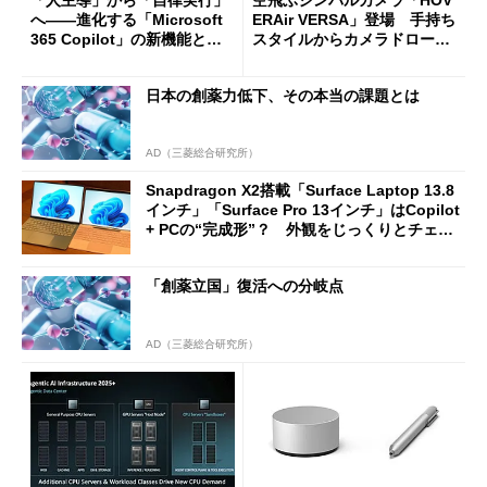
「人主導」から「自律実行」
空飛ぶジンバルカメラ「HOV
へ――進化する「Microsoft
ERAir VERSA」登場 手持ち
365 Copilot」の新機能とエ
スタイルからカメラドローン
ージェントAIの現在地
に合体変形
日本の創薬力低下、その本当の課題とは
AD（三菱総合研究所）
Snapdragon X2搭載「Surface Laptop 13.8
インチ」「Surface Pro 13インチ」はCopilot
+ PCの“完成形”？ 外観をじっくりとチェッ
クしてみた
「創薬立国」復活への分岐点
AD（三菱総合研究所）