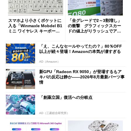
スマホより小さくポケットに
「全グレードで2～3割増し」
入る「Winmaxle Mobdel B1
の衝撃 グラフィックスカー
ミニ ワイヤレス キーボー
ドの値上がりラッシュでアキ
ド」がセールで10％オフの37
バの購入制限が深刻化
94円に
「え、こんなセールやってたの？」80％OFF
以上が続々登場！Amazonの本気が凄すぎる
AD（Amazon）
新GPU「Radeon RX 9050」が登場するもア
キバの反応は静か――2026年8月最新パーツ事
情
「創薬立国」復活への分岐点
AD（三菱総合研究所）