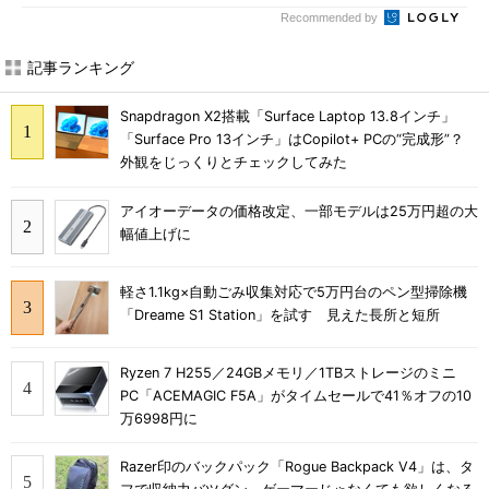
Recommended by
記事ランキング
Snapdragon X2搭載「Surface Laptop 13.8インチ」
「Surface Pro 13インチ」はCopilot+ PCの“完成形”？
外観をじっくりとチェックしてみた
アイオーデータの価格改定、一部モデルは25万円超の大
幅値上げに
軽さ1.1kg×自動ごみ収集対応で5万円台のペン型掃除機
「Dreame S1 Station」を試す 見えた長所と短所
Ryzen 7 H255／24GBメモリ／1TBストレージのミニ
PC「ACEMAGIC F5A」がタイムセールで41％オフの10
万6998円に
Razer印のバックパック「Rogue Backpack V4」は、タ