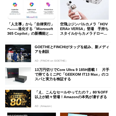
「人主導」から「自律実行」
空飛ぶジンバルカメラ「HOV
へ――進化する「Microsoft
ERAir VERSA」登場 手持ち
365 Copilot」の新機能とエ
スタイルからカメラドローン
ージェントAIの現在地
に合体変形
GOETHEとFINCHIがタッグを組み、新メディ
アを創設
AD（FINCHI on GOETHE）
13万円切りでCore Ultra 9 185H搭載！ 片手
で持てるミニPC「GEEKOM IT13 Max」のコ
スパと実力を検証する
「え、こんなセールやってたの？」80％OFF
以上が続々登場！Amazonの本気が凄すぎる
AD（Amazon）