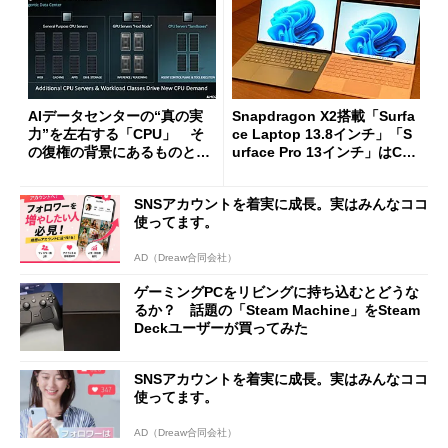
AIデータセンターの“真の実
Snapdragon X2搭載「Surfa
力”を左右する「CPU」 そ
ce Laptop 13.8インチ」「S
の復権の背景にあるものと
urface Pro 13インチ」はCop
は？
ilot+ PCの“完成形”？ 外観
をじっくりとチェックしてみ
SNSアカウントを着実に成長。実はみんなココ
た
使ってます。
AD（Dreaw合同会社）
ゲーミングPCをリビングに持ち込むとどうな
るか？ 話題の「Steam Machine」をSteam
Deckユーザーが買ってみた
SNSアカウントを着実に成長。実はみんなココ
使ってます。
AD（Dreaw合同会社）