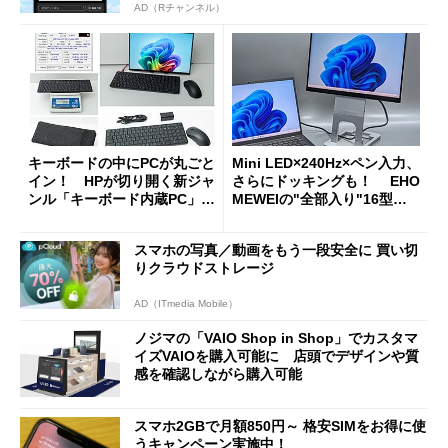
AD（Rチャンネル）
キーボードの中にPCが丸ごと
Mini LED×240Hz×ペン入力、
イン！ HPが切り開く新ジャ
さらにドッキングも！ EHO
ンル「キーボード内蔵PC」の
MEWEIの"全部入り"16型モ
使い勝手を徹底検証
バイルディスプレイ「TM-16
0PW」徹底レビュー
スマホの写真／動画をもう一段安全に 買い切
りクラウドストレージ
AD（ITmedia Mobile）
ノジマの「VAIO Shop in Shop」でカスタマ
イズVAIOを購入可能に 店頭でデザインや質
感を確認しながら購入可能
スマホ2GBで月額850円～ 格安SIMをお得に使
うキャンペーン実施中！