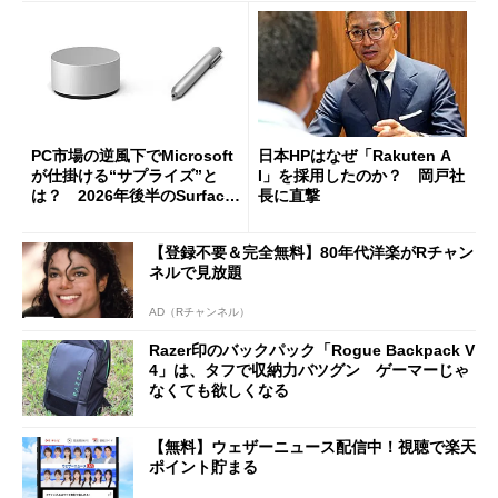
PC市場の逆風下でMicrosoft
日本HPはなぜ「Rakuten A
が仕掛ける“サプライズ”と
I」を採用したのか？ 岡戸社
は？ 2026年後半のSurface
長に直撃
新製品を予想する
【登録不要＆完全無料】80年代洋楽がRチャン
ネルで見放題
AD（Rチャンネル）
Razer印のバックパック「Rogue Backpack V
4」は、タフで収納力バツグン ゲーマーじゃ
なくても欲しくなる
【無料】ウェザーニュース配信中！視聴で楽天
ポイント貯まる