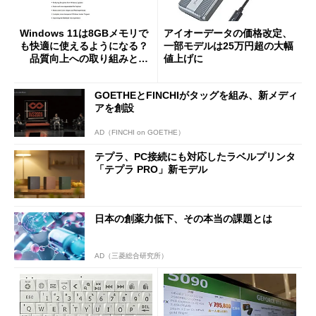
Windows 11は8GBメモリで
アイオーデータの価格改定、
も快適に使えるようになる？
一部モデルは25万円超の大幅
品質向上への取り組みと
値上げに
「26H2」に向けた中間報告
GOETHEとFINCHIがタッグを組み、新メディ
アを創設
AD（FINCHI on GOETHE）
テプラ、PC接続にも対応したラベルプリンタ
「テプラ PRO」新モデル
日本の創薬力低下、その本当の課題とは
AD（三菱総合研究所）