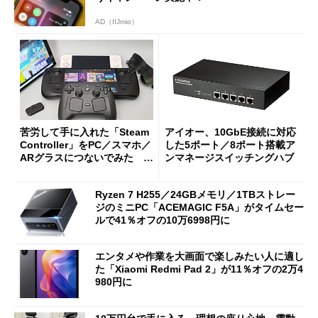
AD（IIJmio）
苦労して手に入れた「Steam
アイオー、10GbE接続に対応
Controller」をPC／スマホ／
した5ポート／8ポート搭載ア
ARグラスにつないでみた ゲ
ンマネージスイッチングハブ
ーム体験や実用性は？
Ryzen 7 H255／24GBメモリ／1TBストレー
ジのミニPC「ACEMAGIC F5A」がタイムセー
ルで41％オフの10万6998円に
エンタメや作業を大画面で楽しみたい人に適し
た「Xiaomi Redmi Pad 2」が11％オフの2万4
980円に