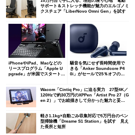
10万円台で手に入る、理想の座り心地 電動
サポート＆ストレッチ機能が魅力のエルゴノミ
クスチェア「LiberNovo Omni Gen」を試す
iPhoneやiPad、Macなどの
騒音を気にせず長時間使用で
リースプログラム「Apple U
きる「Anker Soundcore P4
pgrade」が米国でスタート／
0i」がセールで25％オフの59
Bluetooth LEの新規格「Blu
90円に
etooth High Data Throughp
Wacom「Cintiq Pro」に迫る実力 27型4K／
ut」が明...
120Hzで約30万円のXPPen「Artist Pro 27（G
en 2）」でお絵描きして分かった魅力と妥協
点
軽さ1.1kg×自動ごみ収集対応で5万円台のペン
型掃除機「Dreame S1 Station」を試す 見え
た長所と短所