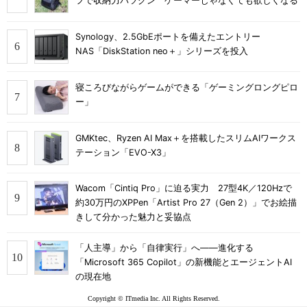
フで収納力バツグン ゲーマーじゃなくても欲しくなる
Synology、2.5GbEポートを備えたエントリー
NAS「DiskStation neo＋」シリーズを投入
寝ころびながらゲームができる「ゲーミングロングピロ
ー」
GMKtec、Ryzen AI Max＋を搭載したスリムAIワークス
テーション「EVO-X3」
Wacom「Cintiq Pro」に迫る実力 27型4K／120Hzで
約30万円のXPPen「Artist Pro 27（Gen 2）」でお絵描
きして分かった魅力と妥協点
「人主導」から「自律実行」へ――進化する
「Microsoft 365 Copilot」の新機能とエージェントAI
の現在地
Copyright © ITmedia Inc. All Rights Reserved.