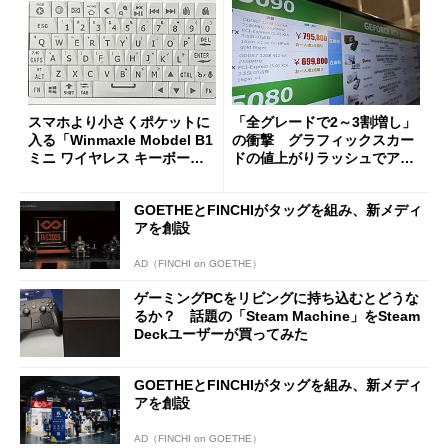
スマホより小さくポケットに
「全グレードで2～3割増し」
入る「Winmaxle Mobdel B1
の衝撃 グラフィックスカー
ミニ ワイヤレス キーボー
ドの値上がりラッシュでアキ
ド」がセールで10％オフの37
バの購入制限が深刻化
94円に
GOETHEとFINCHIがタッグを組み、新メディ
アを創設
AD（FINCHI on GOETHE）
ゲーミングPCをリビングに持ち込むとどうな
るか？ 話題の「Steam Machine」をSteam
Deckユーザーが買ってみた
GOETHEとFINCHIがタッグを組み、新メディ
アを創設
AD（FINCHI on GOETHE）