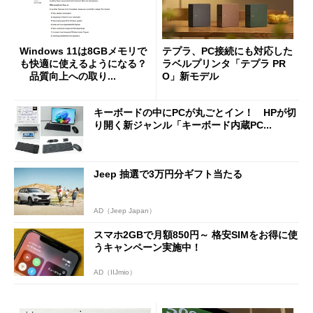
Windows 11は8GBメモリで
テプラ、PC接続にも対応した
も快適に使えるようになる？
ラベルプリンタ「テプラ PR
品質向上への取り...
O」新モデル
キーボードの中にPCが丸ごとイン！ HPが切
り開く新ジャンル「キーボード内蔵PC...
Jeep 抽選で3万円分ギフト当たる
AD（Jeep Japan）
スマホ2GBで月額850円～ 格安SIMをお得に使
うキャンペーン実施中！
AD（IIJmio）