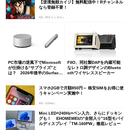
【逆境無頼カイジ】無料配信中！Rチャンネル
なら登録不要！
AD（Rチャンネル）
PC市場の逆風下でMicrosoft
FIIO、同社製DAPを内蔵可能
が仕掛ける“サプライズ”と
なレトロ調デザインのBlueto
は？ 2026年後半のSurface
othワイヤレススピーカー
新製品を予想する
スマホ2GBで月額850円～ 格安SIMをお得に使
うキャンペーン実施中！
AD（IIJmio）
Mini LED×240Hz×ペン入力、さらにドッキン
グも！ EHOMEWEIの"全部入り"16型モバイ
ルディスプレイ「TM-160PW」徹底レビュー