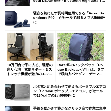
ooth LEの新規格「Bluetooth High Data Thr
oughput」が明...
騒音を気にせず長時間使用できる「Anker So
undcore P40i」がセールで25％オフの5990円
に
10万円台で手に入る、理想の
Razer印のバックパック「Ro
座り心地 電動サポート＆ス
gue Backpack V4」は、タフ
トレッチ機能が魅力のエルゴ
で収納力バツグン ゲーマー
ノミクスチェア「LiberNovo
じゃなくても欲しくなる
Omni Gen」を試す
ポタ電と組み合わせて使えるポータブルエアコ
ン「Soraiori ポータブルエアコン」がセール
で16％オフの2万9980円に
手首を動かさず静かなクリック音で作業に集中