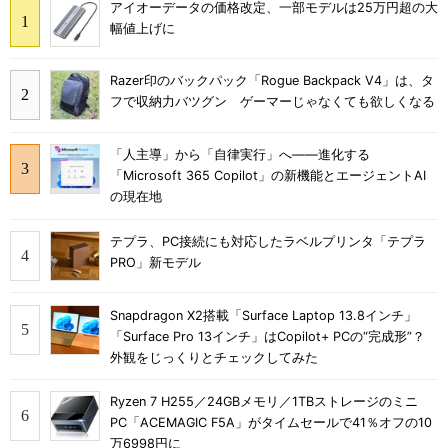
アイオーデータの価格改定、一部モデルは25万円超の大
幅値上げに
Razer印のバックパック「Rogue Backpack V4」は、タ
フで収納力バツグン ゲーマーじゃなくても欲しくなる
「人主導」から「自律実行」へ――進化する
「Microsoft 365 Copilot」の新機能とエージェントAI
の現在地
テプラ、PC接続にも対応したラベルプリンタ「テプラ
PRO」新モデル
Snapdragon X2搭載「Surface Laptop 13.8インチ」
「Surface Pro 13インチ」はCopilot+ PCの“完成形”？
外観をじっくりとチェックしてみた
Ryzen 7 H255／24GBメモリ／1TBストレージのミニ
PC「ACEMAGIC F5A」がタイムセールで41％オフの10
万6998円に