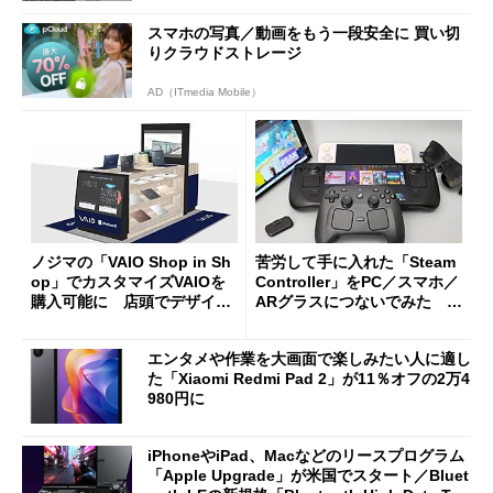
スマホの写真／動画をもう一段安全に 買い切
りクラウドストレージ
AD（ITmedia Mobile）
ノジマの「VAIO Shop in Sh
苦労して手に入れた「Steam
op」でカスタマイズVAIOを
Controller」をPC／スマホ／
購入可能に 店頭でデザイン
ARグラスにつないでみた ゲ
や質感を確認しながら購入可
ーム体験や実用性は？
能
エンタメや作業を大画面で楽しみたい人に適し
た「Xiaomi Redmi Pad 2」が11％オフの2万4
980円に
iPhoneやiPad、Macなどのリースプログラム
「Apple Upgrade」が米国でスタート／Bluet