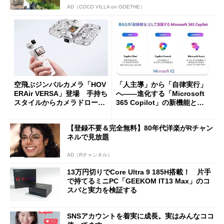
AD（COCO VILLA on GOETHE）
空飛ぶジンバルカメラ「HOV
「人主導」から「自律実行」
ERAir VERSA」登場 手持ち
へ――進化する「Microsoft
スタイルからカメラドローン
365 Copilot」の新機能とエ
に合体変形
ージェントAIの現在地
【登録不要＆完全無料】80年代洋楽がRチャン
ネルで見放題
AD（Rチャンネル）
13万円切りでCore Ultra 9 185H搭載！ 片手
で持てるミニPC「GEEKOM IT13 Max」のコ
スパと実力を検証する
SNSアカウントを着実に成長。実はみんなココ