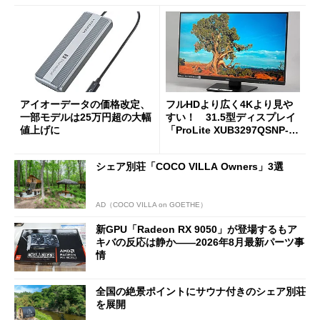
アイオーデータの価格改定、
フルHDより広く4Kより見や
一部モデルは25万円超の大幅
すい！ 31.5型ディスプレイ
値上げに
「ProLite XUB3297QSNP-B
1J」がテレワークにピッタリ
な理由
シェア別荘「COCO VILLA Owners」3選
AD（COCO VILLA on GOETHE）
新GPU「Radeon RX 9050」が登場するもア
キバの反応は静か――2026年8月最新パーツ事
情
全国の絶景ポイントにサウナ付きのシェア別荘
を展開