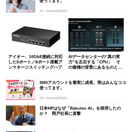
使ってます。
AD（Dreaw合同会社）
アイオー、10GbE接続に対応
AIデータセンターの“真の実
した5ポート／8ポート搭載ア
力”を左右する「CPU」 そ
ンマネージスイッチングハブ
の復権の背景にあるものと
は？
SNSアカウントを着実に成長。実はみんなココ
使ってます。
AD（Dreaw合同会社）
日本HPはなぜ「Rakuten AI」を採用したの
か？ 岡戸社長に直撃