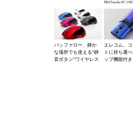
PR(ITmedia PC USE
ス 抗菌筐体を採用
る快適PCラ
バッファロー、静か
エレコム、コ
な場所でも使える“静
トに持ち運べ
音ボタン”ワイヤレス
ップ機能付き
マウス
ルマウス