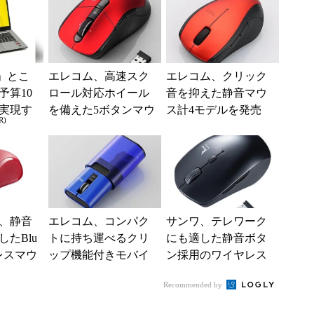
」とこ
エレコム、高速スク
エレコム、クリック
予算10
ロール対応ホイール
音を抑えた静音マウ
実現す
を備えた5ボタンマウ
ス計4モデルを発売
R)
イフ
ス「M-BL23DB」
、静音
エレコム、コンパク
サンワ、テレワーク
たBlu
トに持ち運べるクリ
にも適した静音ボタ
ヤレスマウ
ップ機能付きモバイ
ン採用のワイヤレス
ルマウス
マウス
Recommended by