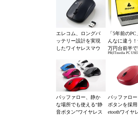
エレコム、ロングバ
「5年前のPC
ッテリー設計を実現
んなに違う！
したワイヤレスマウ
万円台前半で
PR(ITmedia PC USE
ス 抗菌筐体を採用
る快適PCラ
バッファロー、静か
バッファロー
な場所でも使える“静
ボタンを採用し
音ボタン”ワイヤレス
etoothワイ
マウス
ス