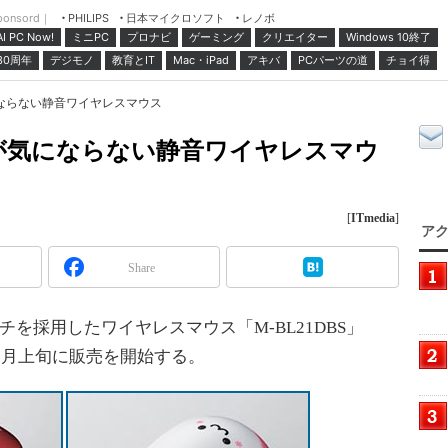
ponsord｜
日本マイクロソフト
レノボ
PHILIPS
ミニPC
プロナビ
ゲーミング
クリエイター
Windows 10終了
AI PC Now!
30周年
デジモノ
教育とIT
Mac・iPad
アキバ
PCパーツの道
チョイ得
ならない静音ワイヤレスマウス
が気にならない静音ワイヤレスマウ
[
ITmedia
]
アク
Share
を採用したワイヤレスマウス「M-BL21DBS」
、9月上旬に販売を開始する。