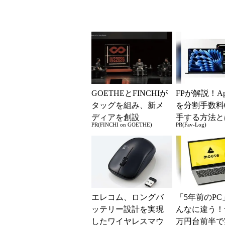
GOETHEとFINCHIが
FPが解説！Ap
タッグを組み、新メ
を分割手数料
ディアを創設
手する方法と
PR(FINCHI on GOETHE)
PR(Fav-Log)
エレコム、ロングバ
「5年前のPC
ッテリー設計を実現
んなに違う！
したワイヤレスマウ
万円台前半で