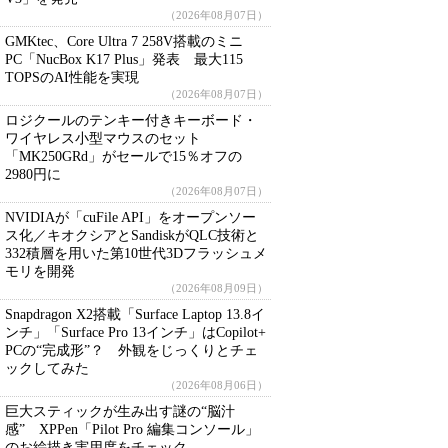
（2026年08月07日）
GMKtec、Core Ultra 7 258V搭載のミニ
PC「NucBox K17 Plus」発表 最大115
TOPSのAI性能を実現
（2026年08月07日）
ロジクールのテンキー付きキーボード・
ワイヤレス小型マウスのセット
「MK250GRd」がセールで15％オフの
2980円に
（2026年08月07日）
NVIDIAが「cuFile API」をオープンソー
ス化／キオクシアとSandiskがQLC技術と
332積層を用いた第10世代3Dフラッシュメ
モリを開発
（2026年08月09日）
Snapdragon X2搭載「Surface Laptop 13.8イ
ンチ」「Surface Pro 13インチ」はCopilot+
PCの“完成形”？ 外観をじっくりとチェ
ックしてみた
（2026年08月06日）
巨大スティックが生み出す謎の“脳汁
感” XPPen「Pilot Pro 編集コンソール」
のお絵描き実用度をチェック