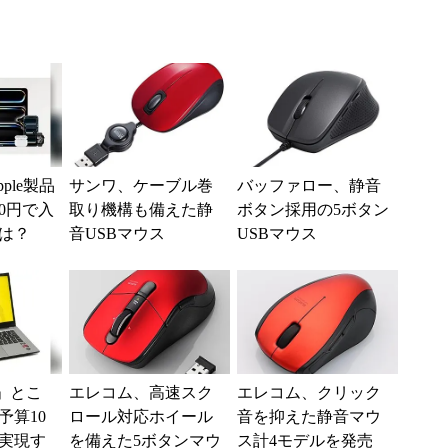
ple製品
サンワ、ケーブル巻
バッファロー、静音
0円で入
取り機構も備えた静
ボタン採用の5ボタン
は？
音USBマウス
USBマウス
」とこ
エレコム、高速スク
エレコム、クリック
予算10
ロール対応ホイール
音を抑えた静音マウ
実現す
を備えた5ボタンマウ
ス計4モデルを発売