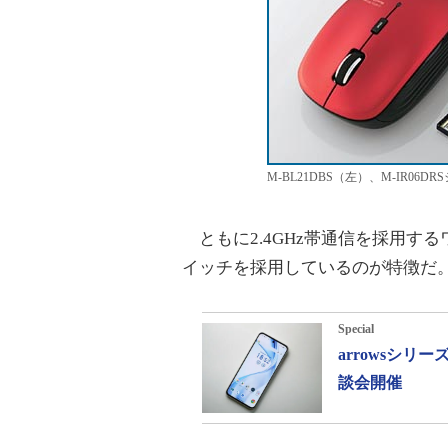
M-BL21DBS（左）、M-IR06D
ともに2.4GHz帯通信を採用す
イッチを採用しているのが特徴だ
Special
arrowsシ
談会開催