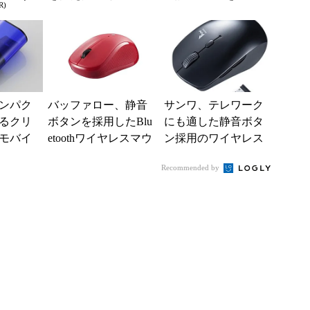
R)
イフ
ス「M-BL23DB」
ンパク
バッファロー、静音
サンワ、テレワーク
るクリ
ボタンを採用したBlu
にも適した静音ボタ
モバイ
etoothワイヤレスマウ
ン採用のワイヤレス
ス
マウス
Recommended by