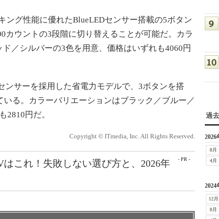
キング性能に優れたBlueLEDセンサー搭載の5ボタン
2000カウントの3段階に切り替えることが可能だ。カラ
ド／シルバーの3色を用意、価格はいずれも4060円
LEDセンサーを採用した省電力モデルで、3ボタンを搭
っている。カラーバリエーションはブラック／ブルー／
2810円だ。
過
Copyright © ITmedia, Inc. All Rights Reserved.
2026
8月
- PR -
Vはこれ！失敗しない選び方と、2026年
4月
2024
12月
8月