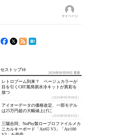
マイページ
セストップ10
2026年08月09日 更新
レトロブーム到来？ ベージュカラーが
目を引くCRT風簡易水冷キットが異彩を
放つ
（2026年08月08日）
アイオーデータの価格改定、一部モデル
は25万円超の大幅値上げに
（2026年08月05日）
三陽合同、NuPhy製ロープロファイルメカ
ニカルキーボード「Air65 V3」「Air100
V3」を発売