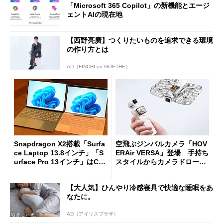
「Microsoft 365 Copilot」の新機能とエージ
ェントAIの現在地
【西野亮廣】つくりたいものを追求できる環境
の作り方とは
AD（FINCHI on GOETHE）
Snapdragon X2搭載「Surfa
空飛ぶジンバルカメラ「HOV
ce Laptop 13.8インチ」「S
ERAir VERSA」登場 手持ち
urface Pro 13インチ」はCop
スタイルからカメラドローン
ilot+ PCの“完成形”？ 外観
に合体変形
をじっくりとチェックしてみ
【大人気】ひんやり冷感寝具で快適な睡眠をあ
た
なたに。
AD（アイリスプラザ）