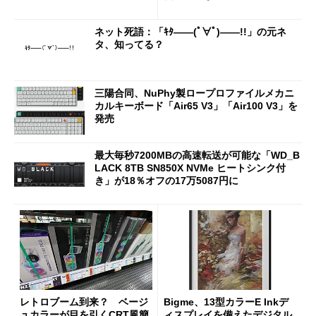
2万4980円に
法人に聞く
ネット死語：「ｷﾀ――(ﾟ∀ﾟ)――!!」の元ネ
タ、知ってる？
三陽合同、NuPhy製ロープロファイルメカニ
カルキーボード「Air65 V3」「Air100 V3」を
発売
最大毎秒7200MBの高速転送が可能な「WD_B
LACK 8TB SN850X NVMe ヒートシンク付
き」が18％オフの17万5087円に
レトロブーム到来？ ベージ
Bigme、13型カラーE Inkデ
ュカラーが目を引くCRT風簡
ィスプレイを備えたデジタル