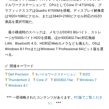
イルワークステーションで、CPUとしてCore i7-4712HQを、グ
ラフィックスコアはQuadro K1100Mを搭載。ディスプレイ解像度
は1920×1080ピクセル、または3840×2160ピクセル対応のIGZO
液晶を選択可能だ。
最小構成時のスペックは、メモリがDDR3 8Gバイト、ストレ
ージが500GバイトHDDを搭載。ほかIEEE802.11ac対応無線
LAN、Bluetooth 4.0、HD対応Webカメラなども備えた。OSは
Windows 8.1 ProまたはWindows 7 Professional 64ビット版を選
べる。
関連キーワード
Dell Precision
|
モバイルワークステーション
|
IGZO
|
Thunderbolt 2
|
Core i7
|
IEEE802.11ac
|
Windows 7
|
Windows 8.1
*** 一部省略されたコンテンツがあります。
PC版でご覧くださ
い。
***