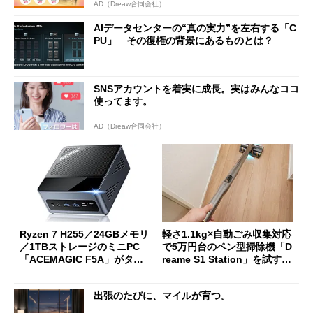
AD（Dreaw合同会社）
AIデータセンターの“真の実力”を左右する「C
PU」 その復権の背景にあるものとは？
SNSアカウントを着実に成長。実はみんなココ
使ってます。
AD（Dreaw合同会社）
Ryzen 7 H255／24GBメモリ
軽さ1.1kg×自動ごみ収集対応
／1TBストレージのミニPC
で5万円台のペン型掃除機「D
「ACEMAGIC F5A」がタイ
reame S1 Station」を試す
ムセールで41％オフの10万69
見えた長所と短所
98円に
出張のたびに、マイルが育つ。