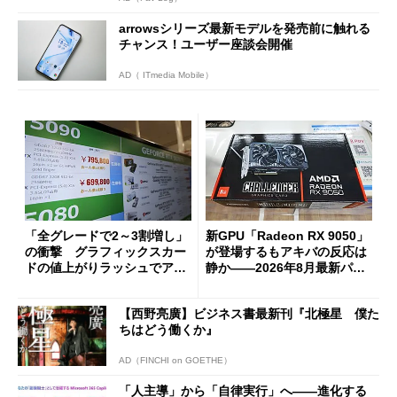
arrowsシリーズ最新モデルを発売前に触れる
チャンス！ユーザー座談会開催
AD（ ITmedia Mobile）
「全グレードで2～3割増し」
新GPU「Radeon RX 9050」
の衝撃 グラフィックスカー
が登場するもアキバの反応は
ドの値上がりラッシュでアキ
静か――2026年8月最新パー
バの購入制限が深刻化
ツ事情
【西野亮廣】ビジネス書最新刊『北極星 僕た
ちはどう働くか』
AD（FINCHI on GOETHE）
「人主導」から「自律実行」へ――進化する