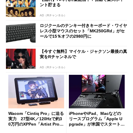
ント貯まる
AD（Rチャンネル）
ロジクールのテンキー付きキーボード・ワイヤ
レス小型マウスのセット「MK250GRd」がセ
ールで15％オフの2980円に
【今すぐ無料】マイケル・ジャクソン最後の真
実をRチャンネルで
AD（Rチャンネル）
Wacom「Cintiq Pro」に迫る
iPhoneやiPad、Macなどの
実力 27型4K／120Hzで約3
リースプログラム「Apple U
0万円のXPPen「Artist Pro 2
pgrade」が米国でスタート／
7（Gen 2）」でお絵描きして
Bluetooth LEの新規格「Blu