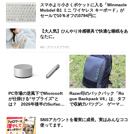
スマホより小さくポケットに入る「Winmaxle
Mobdel B1 ミニ ワイヤレス キーボード」が
セールで10％オフの3794円に
【大人気】ひんやり冷感寝具で快適な睡眠をあ
なたに。
AD（アイリスプラザ）
PC市場の逆風下でMicrosoft
Razer印のバックパック「Ro
が仕掛ける“サプライズ”と
gue Backpack V4」は、タフ
は？ 2026年後半のSurface
で収納力バツグン ゲーマー
新製品を予想する
じゃなくても欲しくなる
SNSアカウントを着実に成長。実はみんなココ
使ってます。