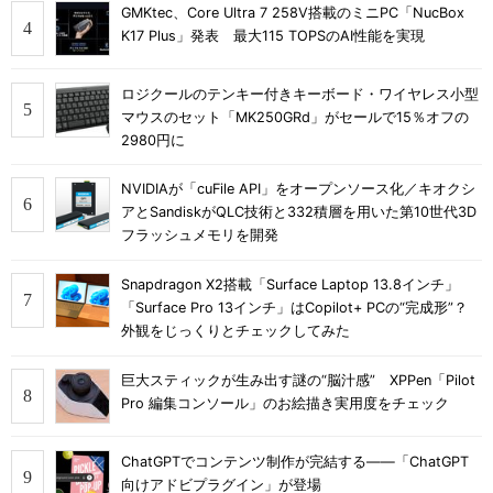
GMKtec、Core Ultra 7 258V搭載のミニPC「NucBox
K17 Plus」発表 最大115 TOPSのAI性能を実現
ロジクールのテンキー付きキーボード・ワイヤレス小型
マウスのセット「MK250GRd」がセールで15％オフの
2980円に
NVIDIAが「cuFile API」をオープンソース化／キオクシ
アとSandiskがQLC技術と332積層を用いた第10世代3D
フラッシュメモリを開発
Snapdragon X2搭載「Surface Laptop 13.8インチ」
「Surface Pro 13インチ」はCopilot+ PCの“完成形”？
外観をじっくりとチェックしてみた
巨大スティックが生み出す謎の“脳汁感” XPPen「Pilot
Pro 編集コンソール」のお絵描き実用度をチェック
ChatGPTでコンテンツ制作が完結する――「ChatGPT
向けアドビプラグイン」が登場