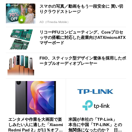
分かった魅力と妥協点
etooth High Data Throughp
スマホの写真／動画をもう一段安全に 買い切
ut」が明...
りクラウドストレージ
AD（ITmedia Mobile）
リコーPFUコンピューティング、Coreプロセ
ッサの搭載に対応した産業向けATX/microATX
マザーボード
FIIO、スティック型デザイン筐体を採用したポ
ータブルオーディオプレーヤー
エンタメや作業を大画面で楽
米国が本社の「TP-Link」
しみたい人に適した「Xiaomi
本当に中国「TP-LINK」との
Redmi Pad 2」が11％オフの
無関係になったのか？ 日本