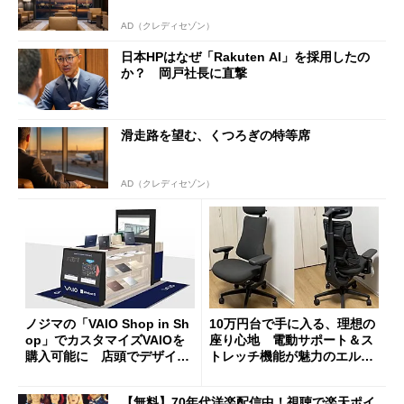
AD（クレディセゾン）
日本HPはなぜ「Rakuten AI」を採用したの
か？ 岡戸社長に直撃
滑走路を望む、くつろぎの特等席
AD（クレディセゾン）
ノジマの「VAIO Shop in Sh
10万円台で手に入る、理想の
op」でカスタマイズVAIOを
座り心地 電動サポート＆ス
購入可能に 店頭でデザイン
トレッチ機能が魅力のエルゴ
や質感を確認しながら購入可
ノミクスチェア「LiberNovo
能
Omni Gen」を試す
【無料】70年代洋楽配信中！視聴で楽天ポイ