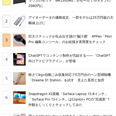
マウスのセット「MK250GRd」がセールで15％オフの
2980円に
アイオーデータの価格改定、一部モデルは25万円超の大
幅値上げに
巨大スティックが生み出す謎の“脳汁感” XPPen「Pilot
Pro 編集コンソール」のお絵描き実用度をチェック
ChatGPTでコンテンツ制作が完結する――「ChatGPT
向けアドビプラグイン」が登場
軽さ1.1kg×自動ごみ収集対応で5万円台のペン型掃除機
「Dreame S1 Station」を試す 見えた長所と短所
Snapdragon X2搭載「Surface Laptop 13.8インチ」
「Surface Pro 13インチ」はCopilot+ PCの“完成形”？
外観をじっくりとチェックしてみた