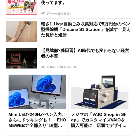
使ってます。
AD（Dreaw合同会社）
軽さ1.1kg×自動ごみ収集対応で5万円台のペン
型掃除機「Dreame S1 Station」を試す 見え
た長所と短所
【見城徹×藤田晋】AI時代でも変わらない経営
者の本質
AD（FINCHI on GOETHE）
Mini LED×240Hz×ペン入力、
ノジマの「VAIO Shop in Sh
さらにドッキングも！ EHO
op」でカスタマイズVAIOを
MEWEIの"全部入り"16型モ
購入可能に 店頭でデザイン
バイルディスプレイ「TM-16
や質感を確認しながら購入可
0PW」徹底レビュー
能