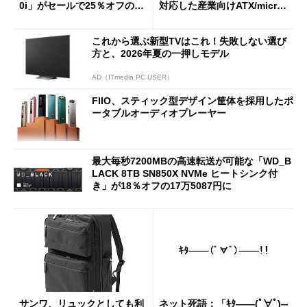
0i」がセールで25％オフの59
対応した産業向けATX/micro
90円に
ATXマザーボード
これから選ぶ新型TVはこれ！失敗しない選び
方と、2026年夏の一押しモデル
AD（ITmedia PC USER）
FIIO、スティック型デザイン筐体を採用したポ
ータブルオーディオプレーヤー
最大毎秒7200MBの高速転送が可能な「WD_B
LACK 8TB SN850X NVMe ヒートシンク付
き」が18％オフの17万5087円に
サンワ、リュックとしても利
ネット死語：「ｷﾀ――(ﾟ∀ﾟ)―