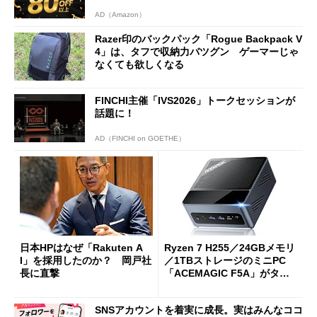
AD（Amazon）
Razer印のバックパック「Rogue Backpack V
4」は、タフで収納力バツグン ゲーマーじゃ
なくても欲しくなる
FINCHI主催「IVS2026」トークセッションが
話題に！
AD（FINCHI on GOETHE）
日本HPはなぜ「Rakuten A
Ryzen 7 H255／24GBメモリ
I」を採用したのか？ 岡戸社
／1TBストレージのミニPC
長に直撃
「ACEMAGIC F5A」がタイ
ムセールで41％オフの10万69
98円に
SNSアカウントを着実に成長。実はみんなココ