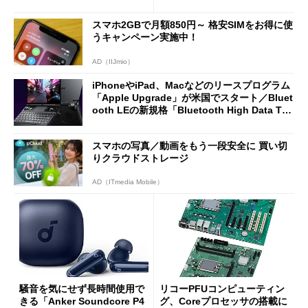
2万4980円に
7（Gen 2）」でお絵描きして
分かった魅力と妥協点
スマホ2GBで月額850円～ 格安SIMをお得に使
うキャンペーン実施中！
AD（IIJmio）
iPhoneやiPad、Macなどのリースプログラム
「Apple Upgrade」が米国でスタート／Bluet
ooth LEの新規格「Bluetooth High Data Thr
oughput」が明...
スマホの写真／動画をもう一段安全に 買い切
りクラウドストレージ
AD（ITmedia Mobile）
騒音を気にせず長時間使用で
リコーPFUコンピューティン
きる「Anker Soundcore P4
グ、Coreプロセッサの搭載に