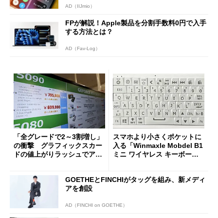
AD（IIJmio）
FPが解説！Apple製品を分割手数料0円で入手
する方法とは？
AD（Fav-Log）
「全グレードで2～3割増し」
スマホより小さくポケットに
の衝撃 グラフィックスカー
入る「Winmaxle Mobdel B1
ドの値上がりラッシュでアキ
ミニ ワイヤレス キーボー
バの購入制限が深刻化
ド」がセールで10％オフの37
94円に
GOETHEとFINCHIがタッグを組み、新メディ
アを創設
AD（FINCHI on GOETHE）