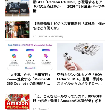
新GPU「Radeon RX 9050」が登場するもア
キバの反応は静か――2026年8月最新パーツ事
情
【西野亮廣】ビジネス書最新刊『北極星 僕た
ちはどう働くか』
AD（FINCHI on GOETHE）
「人主導」から「自律実行」
空飛ぶジンバルカメラ「HOV
へ――進化する「Microsoft
ERAir VERSA」登場 手持ち
365 Copilot」の新機能とエ
スタイルからカメラドローン
ージェントAIの現在地
に合体変形
「え、こんなセールやってたの？」80％OFF
以上が続々登場！Amazonの本気が凄すぎる
AD（Amazon）