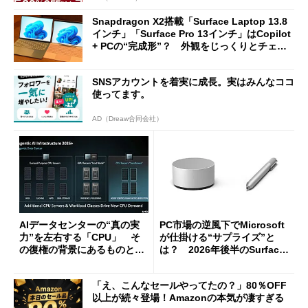
Snapdragon X2搭載「Surface Laptop 13.8
インチ」「Surface Pro 13インチ」はCopilot
+ PCの“完成形”？ 外観をじっくりとチェッ
クしてみた
SNSアカウントを着実に成長。実はみんなココ
使ってます。
AD（Dreaw合同会社）
AIデータセンターの“真の実
PC市場の逆風下でMicrosoft
力”を左右する「CPU」 そ
が仕掛ける“サプライズ”と
の復権の背景にあるものと
は？ 2026年後半のSurface
は？
新製品を予想する
「え、こんなセールやってたの？」80％OFF
以上が続々登場！Amazonの本気が凄すぎる