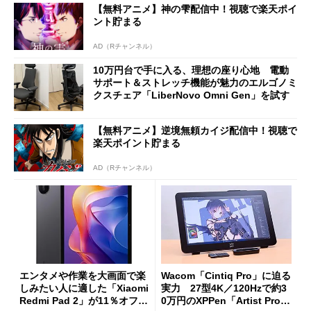
【無料アニメ】神の雫配信中！視聴で楽天ポイ
ント貯まる
AD（Rチャンネル）
10万円台で手に入る、理想の座り心地 電動
サポート＆ストレッチ機能が魅力のエルゴノミ
クスチェア「LiberNovo Omni Gen」を試す
【無料アニメ】逆境無頼カイジ配信中！視聴で
楽天ポイント貯まる
AD（Rチャンネル）
エンタメや作業を大画面で楽
Wacom「Cintiq Pro」に迫る
しみたい人に適した「Xiaomi
実力 27型4K／120Hzで約3
Redmi Pad 2」が11％オフの
0万円のXPPen「Artist Pro 2