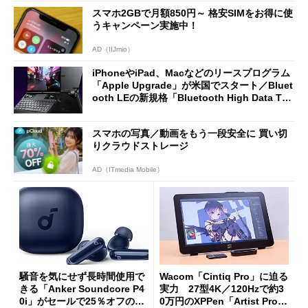
Omni Gen」を試す
スマホ2GBで月額850円～ 格安SIMをお得に使
うキャンペーン実施中！
AD（IIJmio）
iPhoneやiPad、Macなどのリースプログラム
「Apple Upgrade」が米国でスタート／Bluet
ooth LEの新規格「Bluetooth High Data Thr
oughput」が明...
スマホの写真／動画をもう一段安全に 買い切
りクラウドストレージ
AD（ITmedia Mobile）
騒音を気にせず長時間使用で
Wacom「Cintiq Pro」に迫る
きる「Anker Soundcore P4
実力 27型4K／120Hzで約3
0i」がセールで25％オフの59
0万円のXPPen「Artist Pro 2