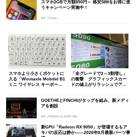
スマホ2GBで月額850円～ 格安SIMをお得に使
うキャンペーン実施中！
AD（IIJmio）
スマホより小さくポケットに
「全グレードで2～3割増し」
入る「Winmaxle Mobdel B1
の衝撃 グラフィックスカー
ミニ ワイヤレス キーボー
ドの値上がりラッシュでアキ
ド」がセールで10％オフの37
バの購入制限が深刻化
94円に
GOETHEとFINCHIがタッグを組み、新メディ
アを創設
AD（FINCHI on GOETHE）
新GPU「Radeon RX 9050」が登場するもア
キバの反応は静か――2026年8月最新パーツ事