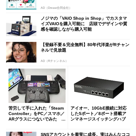
AD（Dreaw合同会社）
ノジマの「VAIO Shop in Shop」でカスタマ
イズVAIOを購入可能に 店頭でデザインや質
感を確認しながら購入可能
【登録不要＆完全無料】80年代洋楽がRチャン
ネルで見放題
AD（Rチャンネル）
苦労して手に入れた「Steam
アイオー、10GbE接続に対応
Controller」をPC／スマホ／
した5ポート／8ポート搭載ア
ARグラスにつないでみた ゲ
ンマネージスイッチングハブ
ーム体験や実用性は？
SNSアカウントを着実に成長。実はみんなココ