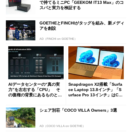
で持てるミニPC「GEEKOM IT13 Max」のコ
スパと実力を検証する
GOETHEとFINCHIがタッグを組み、新メディ
アを創設
AD（FINCHI on GOETHE）
AIデータセンターの“真の実
Snapdragon X2搭載「Surfa
力”を左右する「CPU」 そ
ce Laptop 13.8インチ」「S
の復権の背景にあるものと
urface Pro 13インチ」はCop
は？
ilot+ PCの“完成形”？ 外観
をじっくりとチェックしてみ
シェア別荘「COCO VILLA Owners」3選
た
AD（COCO VILLA on GOETHE）