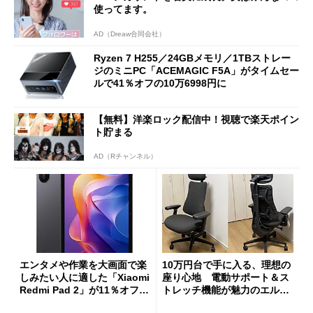
使ってます。
AD（Dreaw合同会社）
Ryzen 7 H255／24GBメモリ／1TBストレー
ジのミニPC「ACEMAGIC F5A」がタイムセー
ルで41％オフの10万6998円に
【無料】洋楽ロック配信中！視聴で楽天ポイン
ト貯まる
AD（Rチャンネル）
エンタメや作業を大画面で楽
10万円台で手に入る、理想の
しみたい人に適した「Xiaomi
座り心地 電動サポート＆ス
Redmi Pad 2」が11％オフの
トレッチ機能が魅力のエルゴ
2万4980円に
ノミクスチェア「LiberNovo