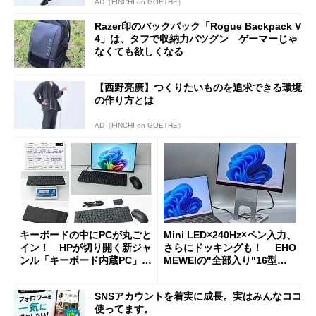
AD（FINCHI on GOETHE）
Razer印のバックパック「Rogue Backpack V
4」は、タフで収納力バツグン ゲーマーじゃ
なくても欲しくなる
【西野亮廣】つくりたいものを追求できる環境
の作り方とは
AD（FINCHI on GOETHE）
キーボードの中にPCが丸ごと
Mini LED×240Hz×ペン入力、
イン！ HPが切り開く新ジャ
さらにドッキングも！ EHO
ンル「キーボード内蔵PC」の
MEWEIの"全部入り"16型モ
使い勝手を徹底検証
バイルディスプレイ「TM-16
0PW」徹底レビュー
SNSアカウントを着実に成長。実はみんなココ
使ってます。