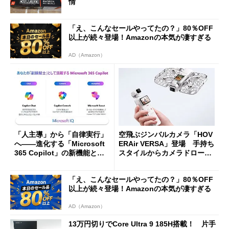
情
「え、こんなセールやってたの？」80％OFF
以上が続々登場！Amazonの本気が凄すぎる
AD（Amazon）
「人主導」から「自律実行」
空飛ぶジンバルカメラ「HOV
へ――進化する「Microsoft
ERAir VERSA」登場 手持ち
365 Copilot」の新機能とエ
スタイルからカメラドローン
ージェントAIの現在地
に合体変形
「え、こんなセールやってたの？」80％OFF
以上が続々登場！Amazonの本気が凄すぎる
AD（Amazon）
13万円切りでCore Ultra 9 185H搭載！ 片手