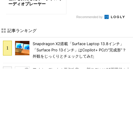
ーディオプレーヤー
Recommended by
記事ランキング
Snapdragon X2搭載「Surface Laptop 13.8インチ」
「Surface Pro 13インチ」はCopilot+ PCの“完成形”？
外観をじっくりとチェックしてみた
アイオーデータの価格改定、一部モデルは25万円超の大
幅値上げに
軽さ1.1kg×自動ごみ収集対応で5万円台のペン型掃除機
「Dreame S1 Station」を試す 見えた長所と短所
Ryzen 7 H255／24GBメモリ／1TBストレージのミニ
PC「ACEMAGIC F5A」がタイムセールで41％オフの10
万6998円に