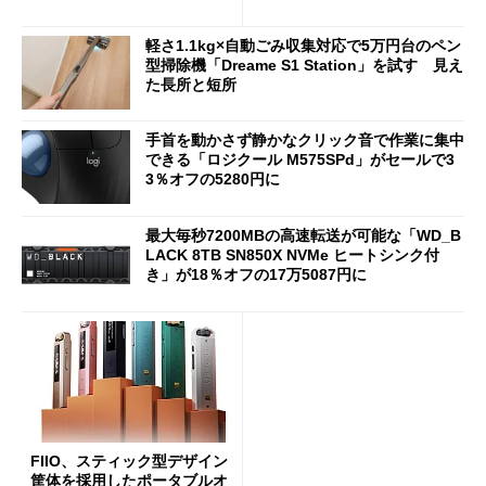
90円に
7（Gen 2）」でお絵描きして
分かった魅力と妥協点
軽さ1.1kg×自動ごみ収集対応で5万円台のペン
型掃除機「Dreame S1 Station」を試す 見え
た長所と短所
手首を動かさず静かなクリック音で作業に集中
できる「ロジクール M575SPd」がセールで3
3％オフの5280円に
最大毎秒7200MBの高速転送が可能な「WD_B
LACK 8TB SN850X NVMe ヒートシンク付
き」が18％オフの17万5087円に
FIIO、スティック型デザイン
筐体を採用したポータブルオ