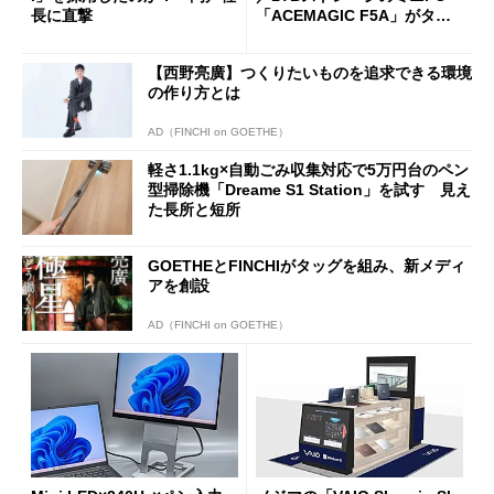
長に直撃
「ACEMAGIC F5A」がタイ
ムセールで41％オフの10万69
98円に
【西野亮廣】つくりたいものを追求できる環境
の作り方とは
AD（FINCHI on GOETHE）
軽さ1.1kg×自動ごみ収集対応で5万円台のペン
型掃除機「Dreame S1 Station」を試す 見え
た長所と短所
GOETHEとFINCHIがタッグを組み、新メディ
アを創設
AD（FINCHI on GOETHE）