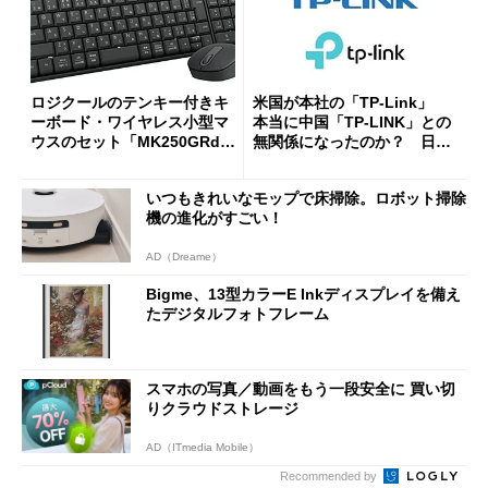
ロジクールのテンキー付きキ
米国が本社の「TP-Link」
ーボード・ワイヤレス小型マ
本当に中国「TP-LINK」との
ウスのセット「MK250GRd」
無関係になったのか？ 日本
がセールで15％オフの2980円
法人に聞く
に
いつもきれいなモップで床掃除。ロボット掃除
機の進化がすごい！
AD（Dreame）
Bigme、13型カラーE Inkディスプレイを備え
たデジタルフォトフレーム
スマホの写真／動画をもう一段安全に 買い切
りクラウドストレージ
AD（ITmedia Mobile）
Recommended by