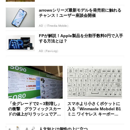
arrowsシリーズ最新モデルを発売前に触れる
チャンス！ユーザー座談会開催
AD（ ITmedia Mobile）
FPが解説！Apple製品を分割手数料0円で入手
する方法とは？
AD（Fav-Log）
「全グレードで2～3割増し」
スマホより小さくポケットに
の衝撃 グラフィックスカー
入る「Winmaxle Mobdel B1
ドの値上がりラッシュでアキ
ミニ ワイヤレス キーボー
バの購入制限が深刻化
ド」がセールで10％オフの37
94円に
人文知とは個性の上に立つ