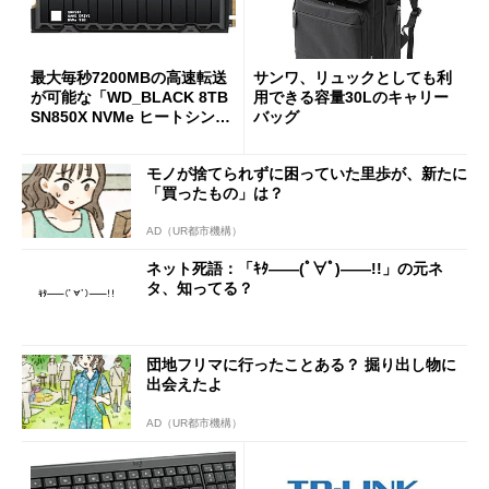
最大毎秒7200MBの高速転送
サンワ、リュックとしても利
が可能な「WD_BLACK 8TB
用できる容量30Lのキャリー
SN850X NVMe ヒートシンク
バッグ
付き」が18％オフの17万508
7円に
モノが捨てられずに困っていた里歩が、新たに
「買ったもの」は？
AD（UR都市機構）
ネット死語：「ｷﾀ――(ﾟ∀ﾟ)――!!」の元ネ
タ、知ってる？
団地フリマに行ったことある？ 掘り出し物に
出会えたよ
AD（UR都市機構）