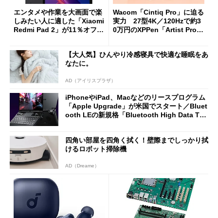
エンタメや作業を大画面で楽
Wacom「Cintiq Pro」に迫る
しみたい人に適した「Xiaomi
実力 27型4K／120Hzで約3
Redmi Pad 2」が11％オフの
0万円のXPPen「Artist Pro 2
2万4980円に
7（Gen 2）」でお絵描きして
分かった魅力と妥協点
【大人気】ひんやり冷感寝具で快適な睡眠をあ
なたに。
AD（アイリスプラザ）
iPhoneやiPad、Macなどのリースプログラム
「Apple Upgrade」が米国でスタート／Bluet
ooth LEの新規格「Bluetooth High Data Thr
oughput」が明...
四角い部屋を四角く拭く！壁際までしっかり拭
けるロボット掃除機
AD（Dreame）