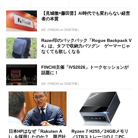
は？
新製品を予想する
【見城徹×藤田晋】AI時代でも変わらない経営
者の本質
AD（FINCHI on GOETHE）
Razer印のバックパック「Rogue Backpack V
4」は、タフで収納力バツグン ゲーマーじゃ
なくても欲しくなる
FINCHI主催「IVS2026」トークセッションが
話題に！
AD（FINCHI on GOETHE）
日本HPはなぜ「Rakuten A
Ryzen 7 H255／24GBメモリ
I」を採用したのか？ 岡戸社
／1TBストレージのミニPC