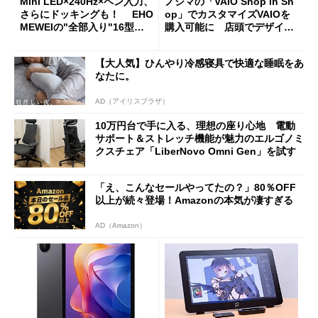
Mini LED×240Hz×ペン入力、
ノジマの「VAIO Shop in Sh
さらにドッキングも！ EHO
op」でカスタマイズVAIOを
MEWEIの"全部入り"16型モ
購入可能に 店頭でデザイン
バイルディスプレイ「TM-16
や質感を確認しながら購入可
0PW」徹底レビュー
能
【大人気】ひんやり冷感寝具で快適な睡眠をあ
なたに。
AD（アイリスプラザ）
10万円台で手に入る、理想の座り心地 電動
サポート＆ストレッチ機能が魅力のエルゴノミ
クスチェア「LiberNovo Omni Gen」を試す
「え、こんなセールやってたの？」80％OFF
以上が続々登場！Amazonの本気が凄すぎる
AD（Amazon）