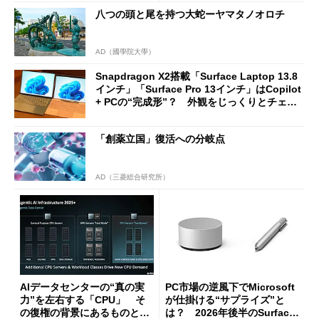
八つの頭と尾を持つ大蛇ーヤマタノオロチ
AD（國學院大學）
Snapdragon X2搭載「Surface Laptop 13.8
インチ」「Surface Pro 13インチ」はCopilot
+ PCの“完成形”？ 外観をじっくりとチェッ
クしてみた
「創薬立国」復活への分岐点
AD（三菱総合研究所）
AIデータセンターの“真の実
PC市場の逆風下でMicrosoft
力”を左右する「CPU」 そ
が仕掛ける“サプライズ”と
の復権の背景にあるものと
は？ 2026年後半のSurface