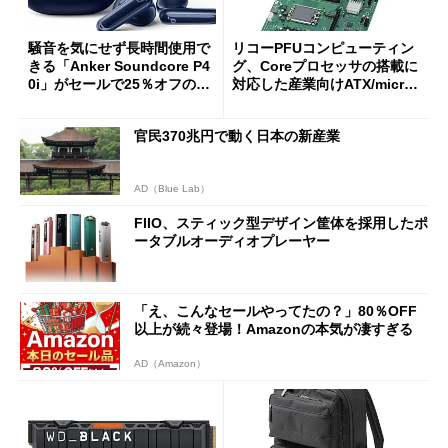
騒音を気にせず長時間使用で
リコーPFUコンピューティン
きる「Anker Soundcore P4
グ、Coreプロセッサの搭載に
0i」がセールで25％オフの59
対応した産業向けATX/micro
90円に
ATXマザーボード
官民370兆円で動く日本の新産業
AD（Blue Lab）
FIIO、スティック型デザイン筐体を採用したポ
ータブルオーディオプレーヤー
「え、こんなセールやってたの？」80％OFF
以上が続々登場！Amazonの本気が凄すぎる
AD（Amazon）