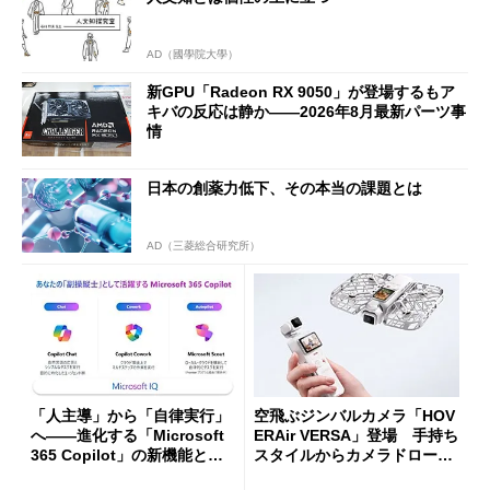
AD（國學院大學）
新GPU「Radeon RX 9050」が登場するもア
キバの反応は静か――2026年8月最新パーツ事
情
日本の創薬力低下、その本当の課題とは
AD（三菱総合研究所）
「人主導」から「自律実行」
空飛ぶジンバルカメラ「HOV
へ――進化する「Microsoft
ERAir VERSA」登場 手持ち
365 Copilot」の新機能とエ
スタイルからカメラドローン
ージェントAIの現在地
に合体変形