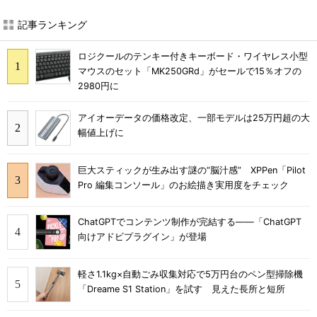
記事ランキング
ロジクールのテンキー付きキーボード・ワイヤレス小型
マウスのセット「MK250GRd」がセールで15％オフの
2980円に
アイオーデータの価格改定、一部モデルは25万円超の大
幅値上げに
巨大スティックが生み出す謎の“脳汁感” XPPen「Pilot
Pro 編集コンソール」のお絵描き実用度をチェック
ChatGPTでコンテンツ制作が完結する――「ChatGPT
向けアドビプラグイン」が登場
軽さ1.1kg×自動ごみ収集対応で5万円台のペン型掃除機
「Dreame S1 Station」を試す 見えた長所と短所