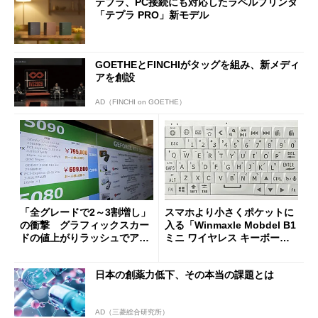
テプラ、PC接続にも対応したラベルプリンタ
「テプラ PRO」新モデル
GOETHEとFINCHIがタッグを組み、新メディ
アを創設
AD（FINCHI on GOETHE）
「全グレードで2～3割増し」
スマホより小さくポケットに
の衝撃 グラフィックスカー
入る「Winmaxle Mobdel B1
ドの値上がりラッシュでアキ
ミニ ワイヤレス キーボー
バの購入制限が深刻化
ド」がセールで10％オフの37
94円に
日本の創薬力低下、その本当の課題とは
AD（三菱総合研究所）