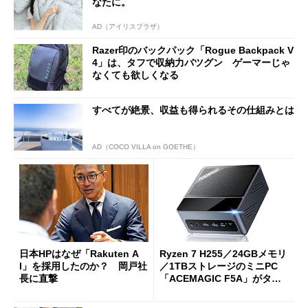
なたに。
AD（アイリスプラザ）
Razer印のバックパック「Rogue Backpack V
4」は、タフで収納力バツグン ゲーマーじゃ
なくても欲しくなる
すべてが絶景、収益も得られるその仕組みとは
AD（COCO VILLA on GOETHE）
日本HPはなぜ「Rakuten A
Ryzen 7 H255／24GBメモリ
I」を採用したのか？ 岡戸社
／1TBストレージのミニPC
長に直撃
「ACEMAGIC F5A」がタイ
ムセールで41％オフの10万69
98円に