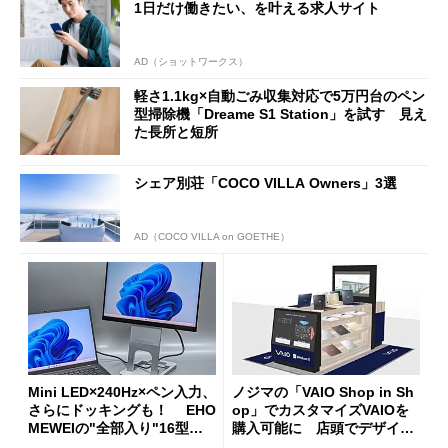
1日だけ働きたい、を叶える求人サイト
AD（ショットワークス）
軽さ1.1kg×自動ごみ収集対応で5万円台のペン
型掃除機「Dreame S1 Station」を試す 見え
た長所と短所
シェア別荘「COCO VILLA Owners」3選
AD（COCO VILLA on GOETHE）
Mini LED×240Hz×ペン入力、
ノジマの「VAIO Shop in Sh
さらにドッキングも！ EHO
op」でカスタマイズVAIOを
MEWEIの"全部入り"16型モ
購入可能に 店頭でデザイン
バイルディスプレイ「TM-16
や質感を確認しながら購入可