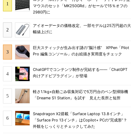
マウスのセット「MK250GRd」がセールで15％オフの
2980円に
アイオーデータの価格改定、一部モデルは25万円超の大
幅値上げに
巨大スティックが生み出す謎の“脳汁感” XPPen「Pilot
Pro 編集コンソール」のお絵描き実用度をチェック
ChatGPTでコンテンツ制作が完結する――「ChatGPT
向けアドビプラグイン」が登場
軽さ1.1kg×自動ごみ収集対応で5万円台のペン型掃除機
「Dreame S1 Station」を試す 見えた長所と短所
Snapdragon X2搭載「Surface Laptop 13.8インチ」
「Surface Pro 13インチ」はCopilot+ PCの“完成形”？
外観をじっくりとチェックしてみた