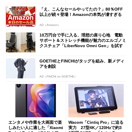
0PW」徹底レビュー
能
「え、こんなセールやってたの？」80％OFF
以上が続々登場！Amazonの本気が凄すぎる
AD（Amazon）
10万円台で手に入る、理想の座り心地 電動
サポート＆ストレッチ機能が魅力のエルゴノミ
クスチェア「LiberNovo Omni Gen」を試す
GOETHEとFINCHIがタッグを組み、新メディ
アを創設
AD（FINCHI on GOETHE）
エンタメや作業を大画面で楽
Wacom「Cintiq Pro」に迫る
しみたい人に適した「Xiaomi
実力 27型4K／120Hzで約3