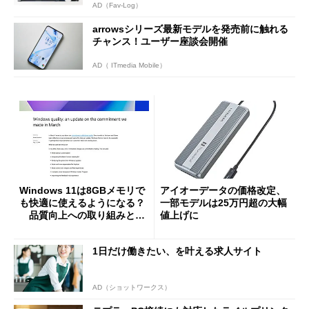
AD（Fav-Log）
arrowsシリーズ最新モデルを発売前に触れる
チャンス！ユーザー座談会開催
AD（ ITmedia Mobile）
Windows 11は8GBメモリで
アイオーデータの価格改定、
も快適に使えるようになる？
一部モデルは25万円超の大幅
品質向上への取り組みと
値上げに
「26H2」に向けた中間報告
1日だけ働きたい、を叶える求人サイト
AD（ショットワークス）