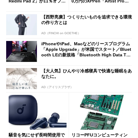
Redmi Pad 2」が11％オフの
0万円のXPPen「Artist Pro 2
2万4980円に
7（Gen 2）」でお絵描きして
分かった魅力と妥協点
【西野亮廣】つくりたいものを追求できる環境
の作り方とは
AD（FINCHI on GOETHE）
iPhoneやiPad、Macなどのリースプログラム
「Apple Upgrade」が米国でスタート／Bluet
ooth LEの新規格「Bluetooth High Data Thr
oughput」が明...
【大人気】ひんやり冷感寝具で快適な睡眠をあ
なたに。
AD（アイリスプラザ）
騒音を気にせず長時間使用で
リコーPFUコンピューティン