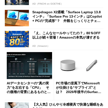
AD（FINCHI on GOETHE）
Snapdragon X2搭載「Surface Laptop 13.8
インチ」「Surface Pro 13インチ」はCopilot
+ PCの“完成形”？ 外観をじっくりとチェッ
クしてみた
「え、こんなセールやってたの？」80％OFF
以上が続々登場！Amazonの本気が凄すぎる
AD（Amazon）
AIデータセンターの“真の実
PC市場の逆風下でMicrosoft
力”を左右する「CPU」 そ
が仕掛ける“サプライズ”と
の復権の背景にあるものと
は？ 2026年後半のSurface
は？
新製品を予想する
【大人気】ひんやり冷感寝具で快適な睡眠をあ