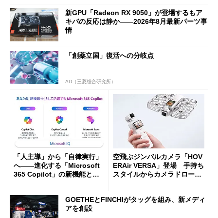
新GPU「Radeon RX 9050」が登場するもア
キバの反応は静か――2026年8月最新パーツ事
情
「創薬立国」復活への分岐点
AD（三菱総合研究所）
「人主導」から「自律実行」
空飛ぶジンバルカメラ「HOV
へ――進化する「Microsoft
ERAir VERSA」登場 手持ち
365 Copilot」の新機能とエ
スタイルからカメラドローン
ージェントAIの現在地
に合体変形
GOETHEとFINCHIがタッグを組み、新メディ
アを創設