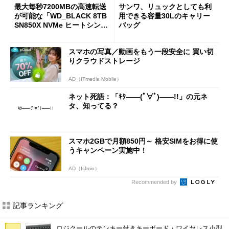
最大毎秒7200MBの高速転送
サンワ、リュックとしても利
が可能な「WD_BLACK 8TB
用できる容量30Lのキャリー
SN850X NVMe ヒートシンク
バッグ
付き」が18％オフの17万508
7円に
スマホの写真／動画をもう一段安全に 買い切
りクラウドストレージ
AD（ITmedia Mobile）
ネット死語：「ｷﾀ――(ﾟ∀ﾟ)――!!」の元ネ
タ、知ってる？
スマホ2GBで月額850円～ 格安SIMをお得に使
うキャンペーン実施中！
AD（IIJmio）
Recommended by
記事ランキング
ロジクールのテンキー付きキーボード・ワイヤレス小型