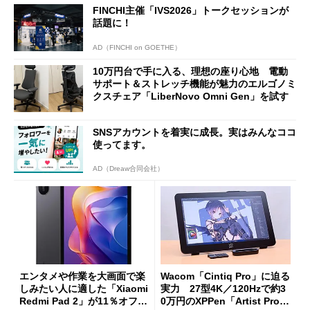
FINCHI主催「IVS2026」トークセッションが
話題に！
AD（FINCHI on GOETHE）
10万円台で手に入る、理想の座り心地 電動
サポート＆ストレッチ機能が魅力のエルゴノミ
クスチェア「LiberNovo Omni Gen」を試す
SNSアカウントを着実に成長。実はみんなココ
使ってます。
AD（Dreaw合同会社）
エンタメや作業を大画面で楽
Wacom「Cintiq Pro」に迫る
しみたい人に適した「Xiaomi
実力 27型4K／120Hzで約3
Redmi Pad 2」が11％オフの
0万円のXPPen「Artist Pro 2