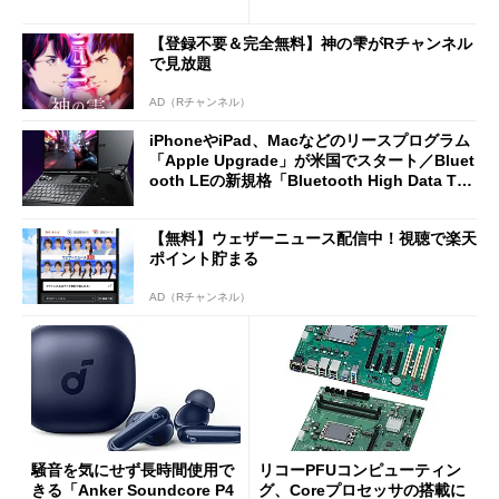
2万4980円に
7（Gen 2）」でお絵描きして
分かった魅力と妥協点
【登録不要＆完全無料】神の雫がRチャンネル
で見放題
AD（Rチャンネル）
iPhoneやiPad、Macなどのリースプログラム
「Apple Upgrade」が米国でスタート／Bluet
ooth LEの新規格「Bluetooth High Data Thr
oughput」が明...
【無料】ウェザーニュース配信中！視聴で楽天
ポイント貯まる
AD（Rチャンネル）
騒音を気にせず長時間使用で
リコーPFUコンピューティン
きる「Anker Soundcore P4
グ、Coreプロセッサの搭載に