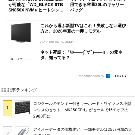
が可能な「WD_BLACK 8TB
用できる容量30Lのキャリー
SN850X NVMe ヒートシンク
バッグ
付き」が18％オフの17万508
7円に
これから選ぶ新型TVはこれ！失敗しない選び
方と、2026年夏の一押しモデル
AD（ITmedia PC USER）
ネット死語：「ｷﾀ――(ﾟ∀ﾟ)――!!」の元ネ
タ、知ってる？
Recommended by
記事ランキング
ロジクールのテンキー付きキーボード・ワイヤレス小型
マウスのセット「MK250GRd」がセールで15％オフの
2980円に
アイオーデータの価格改定、一部モデルは25万円超の大