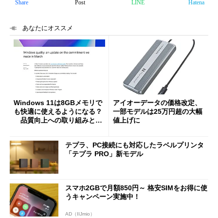
Share
Post
LINE
Hatena
あなたにオススメ
Windows 11は8GBメモリで
アイオーデータの価格改定、
も快適に使えるようになる？
一部モデルは25万円超の大幅
品質向上への取り組みと
値上げに
「26H2」に向けた中間報告
テプラ、PC接続にも対応したラベルプリンタ
「テプラ PRO」新モデル
スマホ2GBで月額850円～ 格安SIMをお得に使
うキャンペーン実施中！
AD（IIJmio）