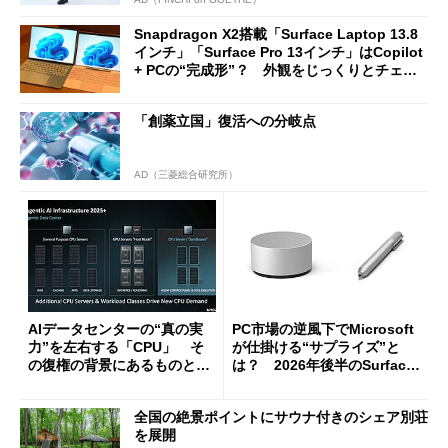
Snapdragon X2搭載「Surface Laptop 13.8
インチ」「Surface Pro 13インチ」はCopilot
+ PCの“完成形”？ 外観をじっくりとチェッ
クしてみた
「創薬立国」復活への分岐点
AD（三菱総合研究所）
AIデータセンターの“真の実
PC市場の逆風下でMicrosoft
力”を左右する「CPU」 そ
が仕掛ける“サプライズ”と
の復権の背景にあるものと
は？ 2026年後半のSurface
は？
新製品を予想する
全国の絶景ポイントにサウナ付きのシェア別荘
を展開