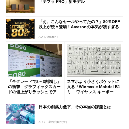
「テプラ PRO」新モデル
「え、こんなセールやってたの？」80％OFF
以上が続々登場！Amazonの本気が凄すぎる
AD（Amazon）
「全グレードで2～3割増し」
スマホより小さくポケットに
の衝撃 グラフィックスカー
入る「Winmaxle Mobdel B1
ドの値上がりラッシュでアキ
ミニ ワイヤレス キーボー
バの購入制限が深刻化
ド」がセールで10％オフの37
94円に
日本の創薬力低下、その本当の課題とは
AD（三菱総合研究所）