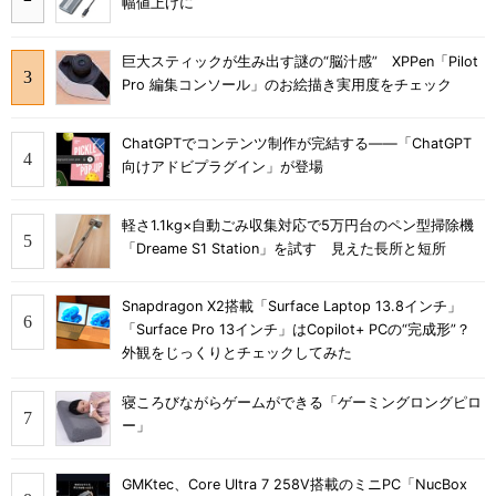
幅値上げに
巨大スティックが生み出す謎の“脳汁感” XPPen「Pilot
Pro 編集コンソール」のお絵描き実用度をチェック
ChatGPTでコンテンツ制作が完結する――「ChatGPT
向けアドビプラグイン」が登場
軽さ1.1kg×自動ごみ収集対応で5万円台のペン型掃除機
「Dreame S1 Station」を試す 見えた長所と短所
Snapdragon X2搭載「Surface Laptop 13.8インチ」
「Surface Pro 13インチ」はCopilot+ PCの“完成形”？
外観をじっくりとチェックしてみた
寝ころびながらゲームができる「ゲーミングロングピロ
ー」
GMKtec、Core Ultra 7 258V搭載のミニPC「NucBox