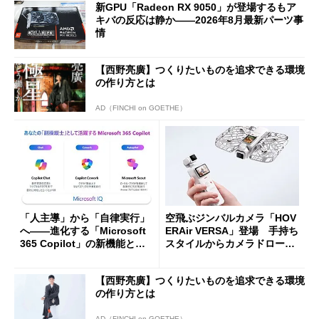
新GPU「Radeon RX 9050」が登場するもア
キバの反応は静か――2026年8月最新パーツ事
情
【西野亮廣】つくりたいものを追求できる環境
の作り方とは
AD（FINCHI on GOETHE）
「人主導」から「自律実行」
空飛ぶジンバルカメラ「HOV
へ――進化する「Microsoft
ERAir VERSA」登場 手持ち
365 Copilot」の新機能とエ
スタイルからカメラドローン
ージェントAIの現在地
に合体変形
【西野亮廣】つくりたいものを追求できる環境
の作り方とは
AD（FINCHI on GOETHE）