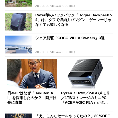
AD（COCO VILLA on GOETHE）
Razer印のバックパック「Rogue Backpack V
4」は、タフで収納力バツグン ゲーマーじゃ
なくても欲しくなる
シェア別荘「COCO VILLA Owners」3選
AD（COCO VILLA on GOETHE）
日本HPはなぜ「Rakuten A
Ryzen 7 H255／24GBメモリ
I」を採用したのか？ 岡戸社
／1TBストレージのミニPC
長に直撃
「ACEMAGIC F5A」がタイ
ムセールで41％オフの10万69
98円に
「え、こんなセールやってたの？」80％OFF