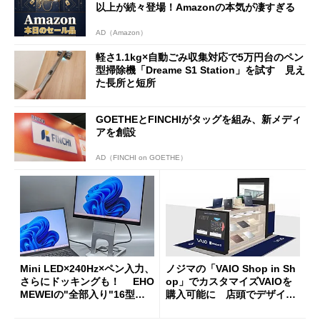
以上が続々登場！Amazonの本気が凄すぎる
AD（Amazon）
軽さ1.1kg×自動ごみ収集対応で5万円台のペン
型掃除機「Dreame S1 Station」を試す 見え
た長所と短所
GOETHEとFINCHIがタッグを組み、新メディ
アを創設
AD（FINCHI on GOETHE）
Mini LED×240Hz×ペン入力、
ノジマの「VAIO Shop in Sh
さらにドッキングも！ EHO
op」でカスタマイズVAIOを
MEWEIの"全部入り"16型モ
購入可能に 店頭でデザイン
バイルディスプレイ「TM-16
や質感を確認しながら購入可
0PW」徹底レビュー
能