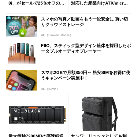
0i」がセールで25％オフの59
対応した産業向けATX/micro
90円に
ATXマザーボード
スマホの写真／動画をもう一段安全に 買い切
りクラウドストレージ
AD（ITmedia Mobile）
FIIO、スティック型デザイン筐体を採用したポ
ータブルオーディオプレーヤー
スマホ2GBで月額850円～ 格安SIMをお得に使
うキャンペーン実施中！
AD（IIJmio）
最大毎秒7200MBの高速転送
サンワ、リュックとしても利