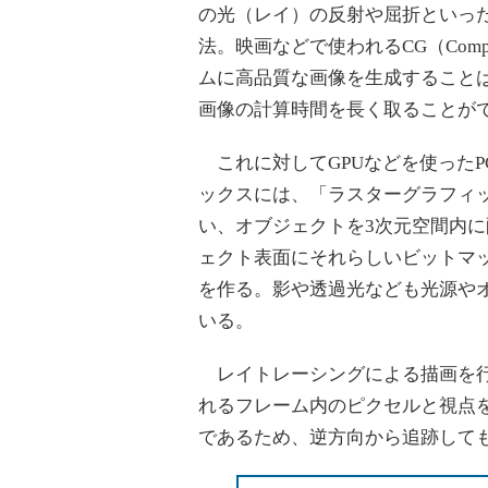
の光（レイ）の反射や屈折といっ
法。映画などで使われるCG（Compu
ムに高品質な画像を生成すること
画像の計算時間を長く取ることが
これに対してGPUなどを使ったP
ックスには、「ラスターグラフィ
い、オブジェクトを3次元空間内
ェクト表面にそれらしいビットマ
を作る。影や透過光なども光源や
いる。
レイトレーシングによる描画を行
れるフレーム内のピクセルと視点
であるため、逆方向から追跡して