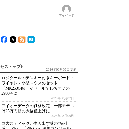
マイページ
セストップ10
2026年08月08日 更新
ロジクールのテンキー付きキーボード・
ワイヤレス小型マウスのセット
「MK250GRd」がセールで15％オフの
2980円に
（2026年08月07日）
アイオーデータの価格改定、一部モデル
は25万円超の大幅値上げに
（2026年08月05日）
巨大スティックが生み出す謎の“脳汁
感” XPPen「Pilot Pro 編集コンソール」