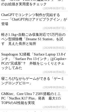
のお絵描き実用度をチェック
（2026年08月07日）
ChatGPTでコンテンツ制作が完結する
――「ChatGPT向けアドビプラグイン」が
登場
（2026年08月07日）
軽さ1.1kg×自動ごみ収集対応で5万円台の
ペン型掃除機「Dreame S1 Station」を試
す 見えた長所と短所
（2026年08月06日）
Snapdragon X2搭載「Surface Laptop 13.8イ
ンチ」「Surface Pro 13インチ」はCopilot+
PCの“完成形”？ 外観をじっくりとチェ
ックしてみた
（2026年08月06日）
寝ころびながらゲームができる「ゲーミ
ングロングピロー」
（2026年08月06日）
GMKtec、Core Ultra 7 258V搭載のミニ
PC「NucBox K17 Plus」発表 最大115
TOPSのAI性能を実現
（2026年08月07日）