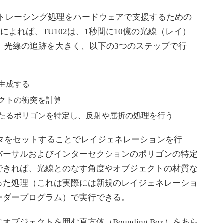
イトレーシング処理をハードウェアで支援するための
Aによれば、TU102は、1秒間に10億の光線（レイ）
、光線の追跡を大きく、以下の3つのステップで行
生成する
クトの衝突を計算
たるポリゴンを特定し、反射や屈折の処理を行う
タをセットすることでレイジェネレーションを行
バーサルおよびインターセクションのポリゴンの特定
できれば、光線とのなす角度やオブジェクトの材質な
った処理（これは実際には新規のレイジェネレーショ
ーダープログラム）で実行できる。
ジェクトを囲む直方体（Bounding Box）をあら