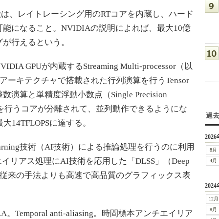
特徴は、レイトレーシング用のRTコアを内蔵し、ハード
になること。NVIDIAの説明によれば、最大10億
グが行えるという。
PUが内蔵するStreaming Multi-processor（以
aアーキテクチャで搭載された行列演算を行うTensor
と単精度浮動小数点（Single Precision
r。SP）の演算を行うコアが分離されて、並列動作できるようにな
過
14TFLOPSに達する。
2026
Learning技術（AI技術）による推論処理を行うのに利用
8月
イリアス処理にAI技術を応用した「DLSS」（Deep
4月
ing）により、従来の手法よりも高速で高品質のグラフィックス表
2024
12月
8月
emporal anti-aliasing。時間標本アンチエイリア