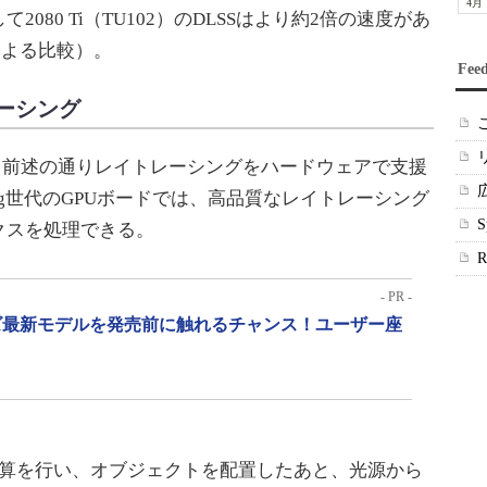
4月
して2080 Ti（TU102）のDLSSはより約2倍の速度があ
Kデモによる比較）。
Fee
ーシング
は、前述の通りレイトレーシングをハードウェアで支援
ing世代のGPUボードでは、高品質なレイトレーシング
クスを処理できる。
- PR -
リーズ最新モデルを発売前に触れるチャンス！ユーザー座
算を行い、オブジェクトを配置したあと、光源から