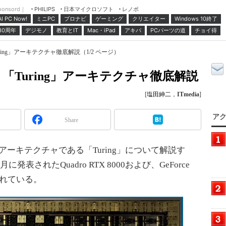
ponsord｜
日本マイクロソフト
レノボ
PHILIPS
ミニPC
プロナビ
ゲーミング
クリエイター
Windows 10終了
AI PC Now!
30周年
デジモノ
教育とIT
Mac・iPad
アキバ
PCパーツの道
チョイ得
ing」アーキテクチャ徹底解説（1/2 ページ）
「Turing」アーキテクチャ徹底解説
[
塩田紳二
，
ITmedia
]
アク
Share
アーキテクチャである「Turing」について解説す
表されたQuadro RTX 8000および、GeForce
採用されている。