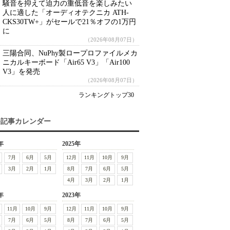
騒音を抑えて迫力の重低音を楽しみたい
人に適した「オーディオテクニカ ATH-
CKS30TW+」がセールで21％オフの1万円
に
（2026年08月07日）
三陽合同、NuPhy製ロープロファイルメカ
ニカルキーボード「Air65 V3」「Air100
V3」を発売
（2026年08月07日）
ランキングトップ30
去記事カレンダー
年
2025年
7月
6月
5月
12月
11月
10月
9月
3月
2月
1月
8月
7月
6月
5月
4月
3月
2月
1月
年
2023年
11月
10月
9月
12月
11月
10月
9月
7月
6月
5月
8月
7月
6月
5月