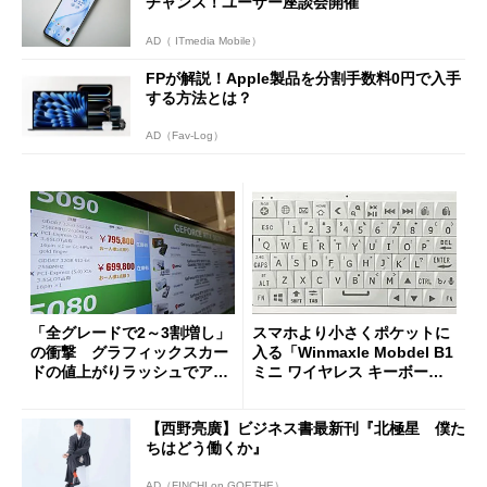
チャンス！ユーザー座談会開催
AD（ ITmedia Mobile）
FPが解説！Apple製品を分割手数料0円で入手
する方法とは？
AD（Fav-Log）
「全グレードで2～3割増し」
スマホより小さくポケットに
の衝撃 グラフィックスカー
入る「Winmaxle Mobdel B1
ドの値上がりラッシュでアキ
ミニ ワイヤレス キーボー
バの購入制限が深刻化
ド」がセールで10％オフの37
94円に
【西野亮廣】ビジネス書最新刊『北極星 僕た
ちはどう働くか』
AD（FINCHI on GOETHE）