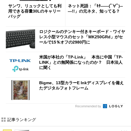
サンワ、リュックとしても利
ネット死語：「ｷﾀ――(ﾟ∀ﾟ)―
用できる容量30Lのキャリー
―!!」の元ネタ、知ってる？
バッグ
ロジクールのテンキー付きキーボード・ワイヤ
レス小型マウスのセット「MK250GRd」がセ
ールで15％オフの2980円に
米国が本社の「TP-Link」 本当に中国「TP-
LINK」との無関係になったのか？ 日本法人
に聞く
Bigme、13型カラーE Inkディスプレイを備え
たデジタルフォトフレーム
Recommended by
記事ランキング