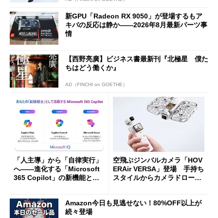
新GPU「Radeon RX 9050」が登場するもア
キバの反応は静か――2026年8月最新パーツ事
情
【西野亮廣】ビジネス書最新刊『北極星 僕た
ちはどう働くか』
AD（FINCHI on GOETHE）
「人主導」から「自律実行」
空飛ぶジンバルカメラ「HOV
へ――進化する「Microsoft
ERAir VERSA」登場 手持ち
365 Copilot」の新機能とエ
スタイルからカメラドローン
ージェントAIの現在地
に合体変形
Amazon今日も見逃せない！80%OFF以上が
続々登場