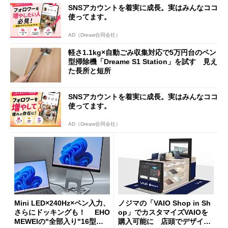
SNSアカウントを着実に成長。実はみんなココ
使ってます。
AD（Dreaw合同会社）
軽さ1.1kg×自動ごみ収集対応で5万円台のペン
型掃除機「Dreame S1 Station」を試す 見え
た長所と短所
SNSアカウントを着実に成長。実はみんなココ
使ってます。
AD（Dreaw合同会社）
Mini LED×240Hz×ペン入力、
ノジマの「VAIO Shop in Sh
さらにドッキングも！ EHO
op」でカスタマイズVAIOを
MEWEIの"全部入り"16型モ
購入可能に 店頭でデザイン