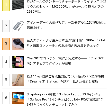
ロジクールのテンキー付きキーボード・ワイヤレス小型
マウスのセット「MK250GRd」がセールで15％オフの
2980円に
アイオーデータの価格改定、一部モデルは25万円超の大
幅値上げに
巨大スティックが生み出す謎の“脳汁感” XPPen「Pilot
Pro 編集コンソール」のお絵描き実用度をチェック
ChatGPTでコンテンツ制作が完結する――「ChatGPT
向けアドビプラグイン」が登場
軽さ1.1kg×自動ごみ収集対応で5万円台のペン型掃除機
「Dreame S1 Station」を試す 見えた長所と短所
Snapdragon X2搭載「Surface Laptop 13.8インチ」
「Surface Pro 13インチ」はCopilot+ PCの“完成形”？
外観をじっくりとチェックしてみた