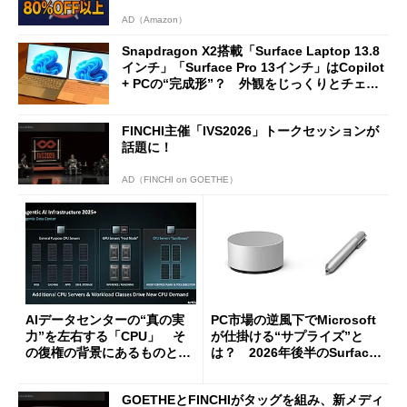
AD（Amazon）
Snapdragon X2搭載「Surface Laptop 13.8
インチ」「Surface Pro 13インチ」はCopilot
+ PCの“完成形”？ 外観をじっくりとチェッ
クしてみた
FINCHI主催「IVS2026」トークセッションが
話題に！
AD（FINCHI on GOETHE）
AIデータセンターの“真の実
PC市場の逆風下でMicrosoft
力”を左右する「CPU」 そ
が仕掛ける“サプライズ”と
の復権の背景にあるものと
は？ 2026年後半のSurface
は？
新製品を予想する
GOETHEとFINCHIがタッグを組み、新メディ