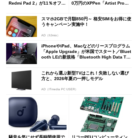
Redmi Pad 2」が11％オフの
0万円のXPPen「Artist Pro 2
2万4980円に
7（Gen 2）」でお絵描きして
分かった魅力と妥協点
スマホ2GBで月額850円～ 格安SIMをお得に使
うキャンペーン実施中！
AD（IIJmio）
iPhoneやiPad、Macなどのリースプログラム
「Apple Upgrade」が米国でスタート／Bluet
ooth LEの新規格「Bluetooth High Data Thr
oughput」が明...
これから選ぶ新型TVはこれ！失敗しない選び
方と、2026年夏の一押しモデル
AD（ITmedia PC USER）
騒音を気にせず長時間使用で
リコーPFUコンピューティン