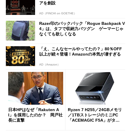
アを創設
AD（FINCHI on GOETHE）
Razer印のバックパック「Rogue Backpack V
4」は、タフで収納力バツグン ゲーマーじゃ
なくても欲しくなる
「え、こんなセールやってたの？」80％OFF
以上が続々登場！Amazonの本気が凄すぎる
AD（Amazon）
日本HPはなぜ「Rakuten A
Ryzen 7 H255／24GBメモリ
I」を採用したのか？ 岡戸社
／1TBストレージのミニPC
長に直撃
「ACEMAGIC F5A」がタイ
ムセールで41％オフの10万69
98円に