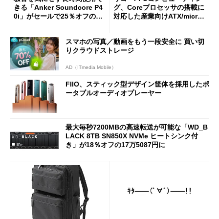
きる「Anker Soundcore P4
グ、Coreプロセッサの搭載に
0i」がセールで25％オフの59
対応した産業向けATX/micro
90円に
ATXマザーボード
スマホの写真／動画をもう一段安全に 買い切
りクラウドストレージ
AD（ITmedia Mobile）
FIIO、スティック型デザイン筐体を採用したポ
ータブルオーディオプレーヤー
最大毎秒7200MBの高速転送が可能な「WD_B
LACK 8TB SN850X NVMe ヒートシンク付
き」が18％オフの17万5087円に