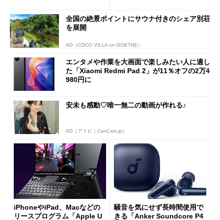
や質感を確認しながら購入可
ーム体験や実用性は？
能
全国の絶景ポイントにサウナ付きのシェア別荘
を展開
AD（COCO VILLA on GOETHE）
エンタメや作業を大画面で楽しみたい人に適し
た「Xiaomi Redmi Pad 2」が11％オフの2万4
980円に
安未も感動♡唯一無二の動画が作れる♪
AD（アドビ｜CanCam.jp）
iPhoneやiPad、Macなどの
騒音を気にせず長時間使用で
リースプログラム「Apple U
きる「Anker Soundcore P4