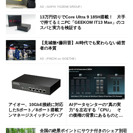
AD（SAPIX YOZEMI GROUP）
13万円切りでCore Ultra 9 185H搭載！ 片手
で持てるミニPC「GEEKOM IT13 Max」のコ
スパと実力を検証する
【見城徹×藤田晋】AI時代でも変わらない経営
者の本質
AD（FINCHI on GOETHE）
アイオー、10GbE接続に対応
AIデータセンターの“真の実
した5ポート／8ポート搭載ア
力”を左右する「CPU」 そ
ンマネージスイッチングハブ
の復権の背景にあるものと
は？
全国の絶景ポイントにサウナ付きのシェア別荘