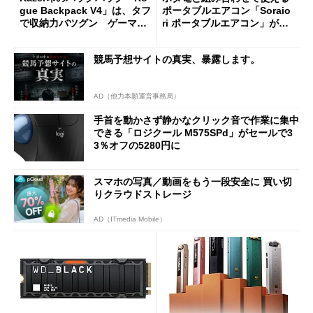
gue Backpack V4」は、タフ
ポータブルエアコン「Soraio
で収納力バツグン ゲーマー
ri ポータブルエアコン」がセ
じゃなくても欲しくなる
ールで16％オフの2万9980円
に
競馬予想サイトの真実、暴露します。
AD（他力本願運営事務局）
手首を動かさず静かなクリック音で作業に集中
できる「ロジクール M575SPd」がセールで3
3％オフの5280円に
スマホの写真／動画をもう一段安全に 買い切
りクラウドストレージ
AD（ITmedia Mobile）