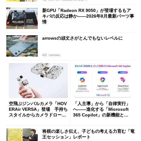
新GPU「Radeon RX 9050」が登場するもア
キバの反応は静か――2026年8月最新パーツ事
情
arrowsの頑丈さがとんでもないレベルに
AD（arrows）
空飛ぶジンバルカメラ「HOV
「人主導」から「自律実行」
ERAir VERSA」登場 手持ち
へ――進化する「Microsoft
スタイルからカメラドローン
365 Copilot」の新機能とエ
に合体変形
ージェントAIの現在地
将棋の楽しさ伝え、子どもの考える力育む「竜
王セッション」レポート