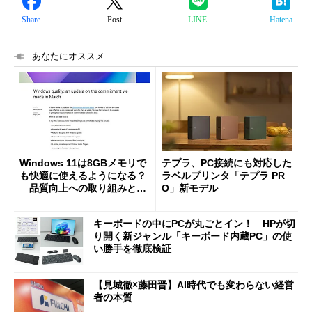
Share
Post
LINE
Hatena
あなたにオススメ
Windows 11は8GBメモリで
テプラ、PC接続にも対応した
も快適に使えるようになる？
ラベルプリンタ「テプラ PR
品質向上への取り組みと
O」新モデル
「26H2」に向けた中間報告
キーボードの中にPCが丸ごとイン！ HPが切
り開く新ジャンル「キーボード内蔵PC」の使
い勝手を徹底検証
【見城徹×藤田晋】AI時代でも変わらない経営
者の本質