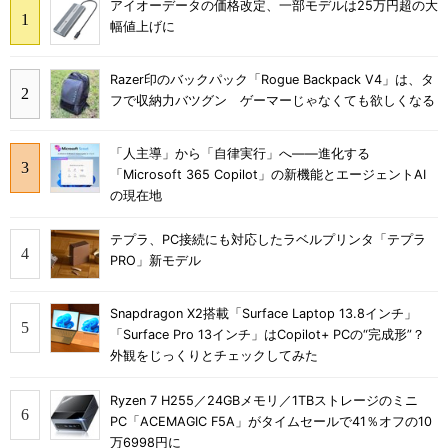
アイオーデータの価格改定、一部モデルは25万円超の大
幅値上げに
Razer印のバックパック「Rogue Backpack V4」は、タ
フで収納力バツグン ゲーマーじゃなくても欲しくなる
「人主導」から「自律実行」へ――進化する
「Microsoft 365 Copilot」の新機能とエージェントAI
の現在地
テプラ、PC接続にも対応したラベルプリンタ「テプラ
PRO」新モデル
Snapdragon X2搭載「Surface Laptop 13.8インチ」
「Surface Pro 13インチ」はCopilot+ PCの“完成形”？
外観をじっくりとチェックしてみた
Ryzen 7 H255／24GBメモリ／1TBストレージのミニ
PC「ACEMAGIC F5A」がタイムセールで41％オフの10
万6998円に