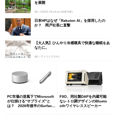
を展開
AD（COCO VILLA on GOETHE）
日本HPはなぜ「Rakuten AI」を採用したの
か？ 岡戸社長に直撃
【大人気】ひんやり冷感寝具で快適な睡眠をあ
なたに。
AD（アイリスプラザ）
PC市場の逆風下でMicrosoft
FIIO、同社製DAPを内蔵可能
が仕掛ける“サプライズ”と
なレトロ調デザインのBlueto
は？ 2026年後半のSurface
othワイヤレススピーカー
新製品を予想する