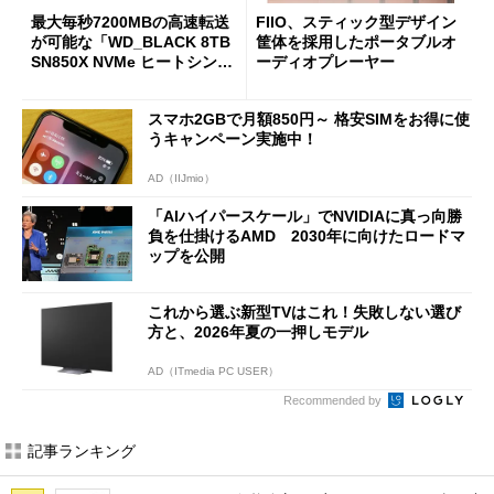
最大毎秒7200MBの高速転送
FIIO、スティック型デザイン
が可能な「WD_BLACK 8TB
筐体を採用したポータブルオ
SN850X NVMe ヒートシンク
ーディオプレーヤー
付き」が18％オフの17万508
7円に
スマホ2GBで月額850円～ 格安SIMをお得に使
うキャンペーン実施中！
AD（IIJmio）
「AIハイパースケール」でNVIDIAに真っ向勝
負を仕掛けるAMD 2030年に向けたロードマ
ップを公開
これから選ぶ新型TVはこれ！失敗しない選び
方と、2026年夏の一押しモデル
AD（ITmedia PC USER）
Recommended by
記事ランキング