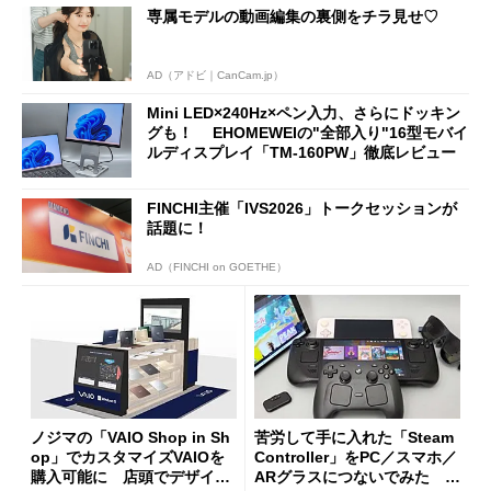
専属モデルの動画編集の裏側をチラ見せ♡
AD（アドビ｜CanCam.jp）
Mini LED×240Hz×ペン入力、さらにドッキン
グも！ EHOMEWEIの"全部入り"16型モバイ
ルディスプレイ「TM-160PW」徹底レビュー
FINCHI主催「IVS2026」トークセッションが
話題に！
AD（FINCHI on GOETHE）
ノジマの「VAIO Shop in Sh
苦労して手に入れた「Steam
op」でカスタマイズVAIOを
Controller」をPC／スマホ／
購入可能に 店頭でデザイン
ARグラスにつないでみた ゲ