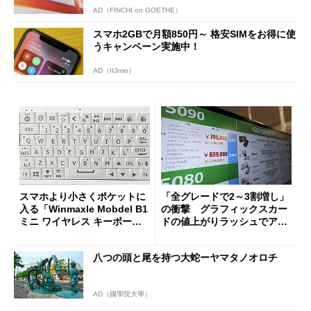
AD（FINCHI on GOETHE）
スマホ2GBで月額850円～ 格安SIMをお得に使
うキャンペーン実施中！
AD（IIJmio）
スマホより小さくポケットに
「全グレードで2～3割増し」
入る「Winmaxle Mobdel B1
の衝撃 グラフィックスカー
ミニ ワイヤレス キーボー
ドの値上がりラッシュでアキ
ド」がセールで10％オフの37
バの購入制限が深刻化
94円に
八つの頭と尾を持つ大蛇ーヤマタノオロチ
AD（國學院大學）