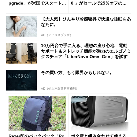
pgrade」が米国でスタート／
0i」がセールで25％オフの59
Bluetooth LEの新規格「Blu
90円に
etooth High Data Throughp
【大人気】ひんやり冷感寝具で快適な睡眠をあ
ut」が明...
なたに。
AD（アイリスプラザ）
10万円台で手に入る、理想の座り心地 電動
サポート＆ストレッチ機能が魅力のエルゴノミ
クスチェア「LiberNovo Omni Gen」を試す
その買い方、もう限界かもしれない。
AD（他力本願運営事務局）
Razer印のバックパック「Ro
ポタ電と組み合わせて使える