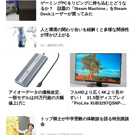
ゲーミングPCをリビングに持ち込むとどうな
るか？ 話題の「Steam Machine」をSteam
Deckユーザーが買ってみた
人と環境の関わり合いを紐解くと多様な関係性
が浮かび上がる
AD（國學院大學）
アイオーデータの価格改定、
フルHDより広く4Kより見や
一部モデルは25万円超の大幅
すい！ 31.5型ディスプレイ
値上げに
「ProLite XUB3297QSNP-B
1J」がテレワークにピッタリ
な理由
トップ棋士が中学受験の体験談を語る特別座談
会
AD（SAPIX YOZEMI GROUP）