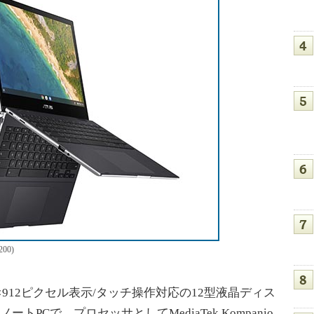
200)
×912ピクセル表示/タッチ操作対応の12型液晶ディス
1ノートPCで、プロセッサとしてMediaTek Kompanio