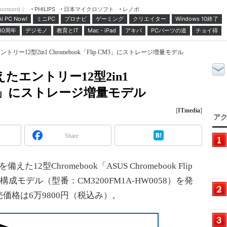
ponsord｜
日本マイクロソフト
レノボ
PHILIPS
ミニPC
プロナビ
ゲーミング
クリエイター
Windows 10終了
AI PC Now!
30周年
デジモノ
教育とIT
Mac・iPad
アキバ
PCパーツの道
チョイ得
トリー12型2in1 Chromebook「Flip CM3」にストレージ増量モデル
えたエントリー12型2in1
p CM3」にストレージ増量モデル
[
ITmedia
]
アク
Share
えた12型Chromebook「ASUS Chromebook Flip
ン構成モデル（型番：CM3200FM1A-HW0058）を発
価格は6万9800円（税込み）。