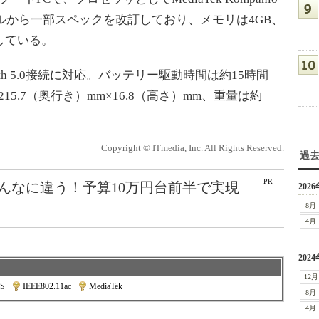
モデルから一部スペックを改訂しており、メモリは4GB、
蔵している。
uetooth 5.0接続に対応。バッテリー駆動時間は約15時間
215.7（奥行き）mm×16.8（高さ）mm、重量は約
Copyright © ITmedia, Inc. All Rights Reserved.
過
- PR -
こんなに違う！予算10万円台前半で実現
2026
8月
4月
2024
12月
OS
|
IEEE802.11ac
|
MediaTek
8月
4月