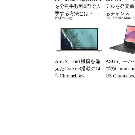
を分割手数料0円で入
デルを発売前
手する方法とは？
るチャンス！
PR(Fav-Log)
PR( ITmedia Mobile
ー座談会開催
ASUS、2in1機構を備
ASUS、モバ
えたCore m3搭載の14
プのChromeb
型Chromebook
US Chromebo
1」など3製品