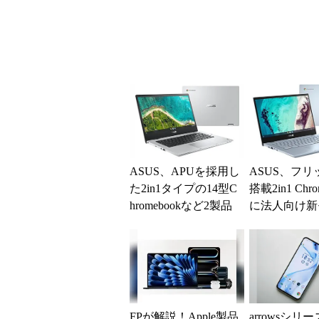
ASUS、APUを採用し
ASUS、フリ
た2in1タイプの14型C
搭載2in1 Chro
hromebookなど2製品
に法人向け新
製品を追加
FPが解説！Apple製品
arrowsシリ