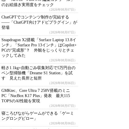
のお絵描き実用度をチェック
（2026年08月07日）
ChatGPTでコンテンツ制作が完結する
――「ChatGPT向けアドビプラグイン」が
登場
（2026年08月07日）
Snapdragon X2搭載「Surface Laptop 13.8イ
ンチ」「Surface Pro 13インチ」はCopilot+
PCの“完成形”？ 外観をじっくりとチェ
ックしてみた
（2026年08月06日）
軽さ1.1kg×自動ごみ収集対応で5万円台の
ペン型掃除機「Dreame S1 Station」を試
す 見えた長所と短所
（2026年08月06日）
GMKtec、Core Ultra 7 258V搭載のミニ
PC「NucBox K17 Plus」発表 最大115
TOPSのAI性能を実現
（2026年08月07日）
寝ころびながらゲームができる「ゲーミ
ングロングピロー」
（2026年08月06日）