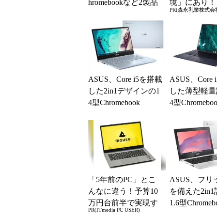
hromebookなど2製品
境」にあり！
PR(森永乳業株式会
ASUS、Core i5を搭載
ASUS、Core
した2in1デザインの1
した薄型軽量
4型Chromebook
4型Chromeboo
「5年前のPC」とこ
ASUS、フリ
んなに違う！予算10
を備えた2in
万円台前半で実現す
1.6型Chromeb
PR(ITmedia PC USER)
る快適PCライフ