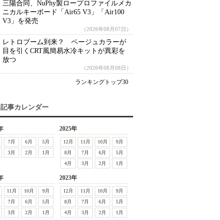
三陽合同、NuPhy製ロープロファイルメカ
ニカルキーボード「Air65 V3」「Air100
V3」を発売
（2026年08月07日）
レトロブーム到来？ ベージュカラーが
目を引くCRT風簡易水冷キットが異彩を
放つ
（2026年08月08日）
ランキングトップ30
去記事カレンダー
年
2025年
7月
6月
5月
12月
11月
10月
9月
3月
2月
1月
8月
7月
6月
5月
4月
3月
2月
1月
年
2023年
11月
10月
9月
12月
11月
10月
9月
7月
6月
5月
8月
7月
6月
5月
3月
2月
1月
4月
3月
2月
1月