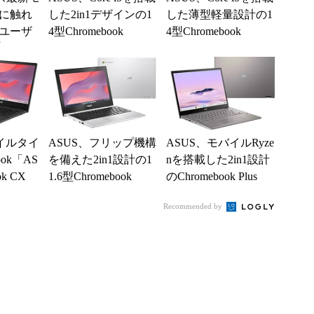
に触れ
した2in1デザインの1
した薄型軽量設計の1
ユーザ
4型Chromebook
4型Chromebook
)
イルタイ
ASUS、フリップ機構
ASUS、モバイルRyze
ook「AS
を備えた2in1設計の1
nを搭載した2in1設計
ok CX
1.6型Chromebook
のChromebook Plus
「CM34 Fli...
Recommended by