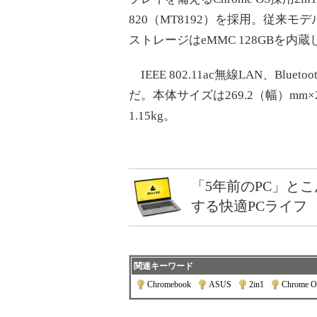
820（MT8192）を採用。従来
ストレージはeMMC 128GBを内
IEEE 802.11ac無線LAN、Bl
だ。本体サイズは269.2（幅）mm×
1.15kg。
「5年前のPC」と
する快適PCライフ
関連キーワード
Chromebook
|
ASUS
|
2in1
|
Chrome 