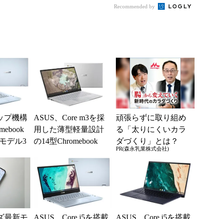
Recommended by
ップ機構
ASUS、Core m3を採
頑張らずに取り組め
mebook
用した薄型軽量設計
る「太りにくいカラ
モデル3
の14型Chromebook
ダづくり」とは？
PR(森永乳業株式会社)
ーズ最新モ
ASUS、Core i5を搭載
ASUS、Core i5を搭載