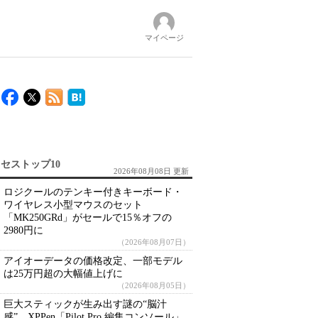
マイページ
セストップ10
2026年08月08日 更新
ロジクールのテンキー付きキーボード・
ワイヤレス小型マウスのセット
「MK250GRd」がセールで15％オフの
2980円に
（2026年08月07日）
アイオーデータの価格改定、一部モデル
は25万円超の大幅値上げに
（2026年08月05日）
巨大スティックが生み出す謎の“脳汁
感” XPPen「Pilot Pro 編集コンソール」