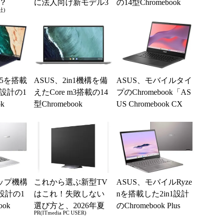
？
に法人向け新モデル3
の14型Chromebook
社)
製品を追加
 i5を搭載
ASUS、2in1機構を備
ASUS、モバイルタイ
設計の1
えたCore m3搭載の14
プのChromebook「AS
k
型Chromebook
US Chromebook CX
1」など3製品
ップ機構
これから選ぶ新型TV
ASUS、モバイルRyze
1設計の1
はこれ！失敗しない
nを搭載した2in1設計
ook
選び方と、2026年夏
のChromebook Plus
PR(ITmedia PC USER)
の一押しモデル
「CM34 Fli...