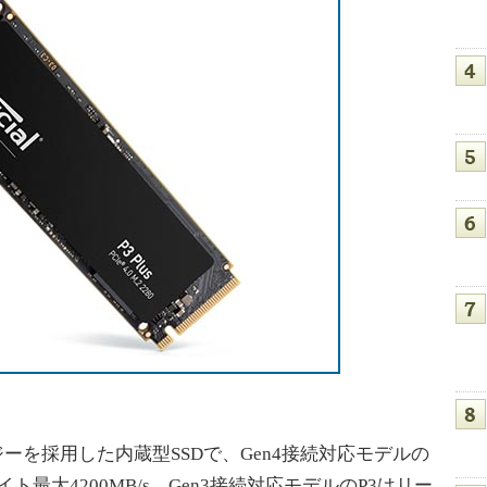
ジーを採用した内蔵型SSDで、Gen4接続対応モデルの
とライト最大4200MB/s、Gen3接続対応モデルのP3はリー