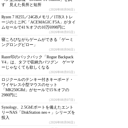
す 見えた長所と短所
（2026年08月06日）
Ryzen 7 H255／24GBメモリ／1TBストレ
ージのミニPC「ACEMAGIC F5A」がタイ
ムセールで41％オフの10万6998円に
（2026年08月05日）
寝ころびながらゲームができる「ゲーミ
ングロングピロー」
（2026年08月06日）
Razer印のバックパック「Rogue Backpack
V4」は、タフで収納力バツグン ゲーマ
ーじゃなくても欲しくなる
（2026年08月05日）
ロジクールのテンキー付きキーボード・
ワイヤレス小型マウスのセット
「MK250GRd」がセールで15％オフの
2980円に
（2026年08月07日）
Synology、2.5GbEポートを備えたエント
リーNAS「DiskStation neo＋」シリーズを
投入
（2026年08月06日）