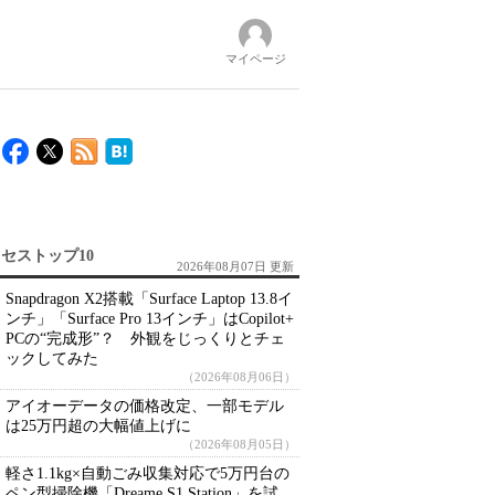
マイページ
セストップ10
2026年08月07日 更新
Snapdragon X2搭載「Surface Laptop 13.8イ
ンチ」「Surface Pro 13インチ」はCopilot+
PCの“完成形”？ 外観をじっくりとチェ
ックしてみた
（2026年08月06日）
アイオーデータの価格改定、一部モデル
は25万円超の大幅値上げに
（2026年08月05日）
軽さ1.1kg×自動ごみ収集対応で5万円台の
ペン型掃除機「Dreame S1 Station」を試