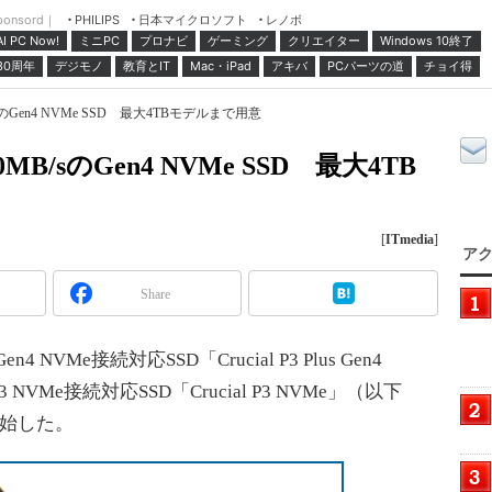
ponsord｜
日本マイクロソフト
レノボ
PHILIPS
ミニPC
プロナビ
ゲーミング
クリエイター
Windows 10終了
AI PC Now!
30周年
デジモノ
教育とIT
Mac・iPad
アキバ
PCパーツの道
チョイ得
sのGen4 NVMe SSD 最大4TBモデルまで用意
MB/sのGen4 NVMe SSD 最大4TB
[
ITmedia
]
アク
Share
n4 NVMe接続対応SSD「Crucial P3 Plus Gen4
 NVMe接続対応SSD「Crucial P3 NVMe」（以下
開始した。