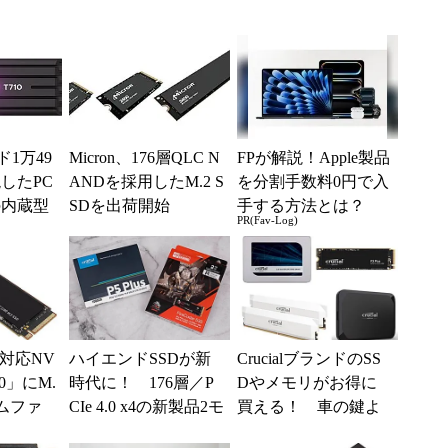
ド1万49
Micron、176層QLC N
FPが解説！Apple製品
現したPC
ANDを採用したM.2 S
を分割手数料0円で入
応の内蔵型
SDを出荷開始
手する方法とは？
PR(Fav-Log)
n4対応NV
ハイエンドSSDが新
CrucialブランドのSS
10」にM.
時代に！ 176層／P
Dやメモリがお得に
ームファ
CIe 4.0 x4の新製品2モ
買える！ 車の鍵よ
タ...
デルを試す
り軽いポータブルSS