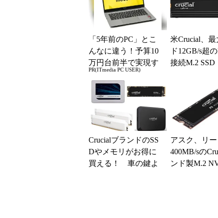
「5年前のPC」とこ
米Crucial、
んなに違う！予算10
ド12GB/s超のP
万円台前半で実現す
接続M.2 SSD「
PR(ITmedia PC USER)
る快適PCライフ
T7...
CrucialブランドのSS
アスク、リー
Dやメモリがお得に
400MB/sのCr
買える！ 車の鍵よ
ンド製M.2 NV
り軽いポータブルSS
Dを取り扱い
Dで思い出を持ち...