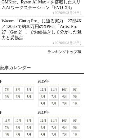
GMKtec、Ryzen AI Max＋を搭載したスリ
ムAIワークステーション「EVO-X3」
（2026年08月06日）
Wacom「Cintiq Pro」に迫る実力 27型4K
／120Hzで約30万円のXPPen「Artist Pro
27（Gen 2）」でお絵描きして分かった魅
力と妥協点
（2026年08月05日）
ランキングトップ30
去記事カレンダー
年
2025年
7月
6月
5月
12月
11月
10月
9月
3月
2月
1月
8月
7月
6月
5月
4月
3月
2月
1月
年
2023年
11月
10月
9月
12月
11月
10月
9月
7月
6月
5月
8月
7月
6月
5月
3月
2月
1月
4月
3月
2月
1月