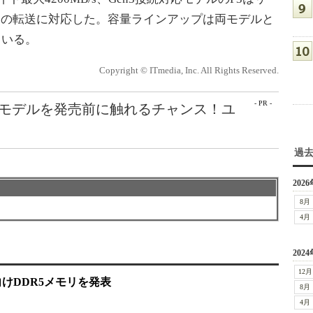
0MB/sの転送に対応した。容量ラインアップは両モデルと
ている。
Copyright © ITmedia, Inc. All Rights Reserved.
- PR -
最新モデルを発売前に触れるチャンス！ユ
過
2026
8月
4月
2024
12月
プ向けDDR5メモリを発表
8月
4月