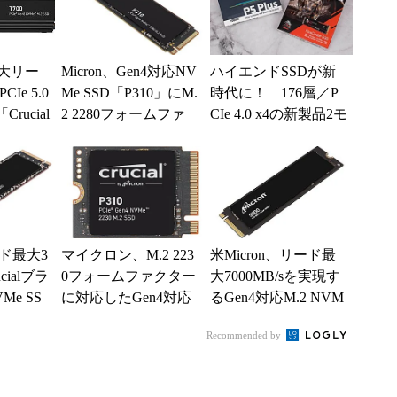
最大リー
Micron、Gen4対応NV
ハイエンドSSDが新
CIe 5.0
Me SSD「P310」にM.
時代に！ 176層／P
Crucial
2 2280フォームファ
CIe 4.0 x4の新製品2モ
クター対応のスタ...
デルを試す
ド最大3
マイクロン、M.2 223
米Micron、リード最
ucialブラ
0フォームファクター
大7000MB/sを実現す
Me SS
に対応したGen4対応
るGen4対応M.2 NVM
開始
SSD
e SSD
Recommended by