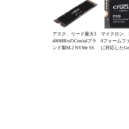
アスク、リード最大3
マイクロン、M.
400MB/sのCrucialブラ
0フォームフ
ンド製M.2 NVMe SS
に対応したGe
Dを取り扱い開始
SSD