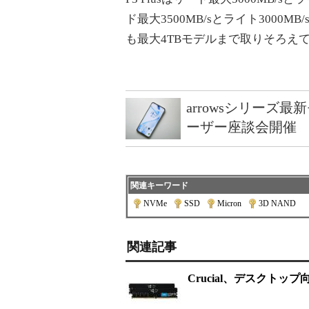
ド最大3500MB/sとライト300
も最大4TBモデルまで取りそろえ
arrowsシリーズ
ーザー座談会開催
関連キーワード
NVMe
|
SSD
|
Micron
|
3D NAND
関連記事
Crucial、デスクトッ