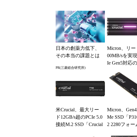
日本の創薬力低下、
Micron、リー
その本当の課題とは
00MB/sを実
Ie Gen5対
PR(三菱総合研究所)
SSD
米Crucial、最大リー
Micron、Ge
ド12GB/s超のPCIe 5.0
Me SSD「P3
接続M.2 SSD「Crucial
2 2280フォ
T7...
クター対応のス