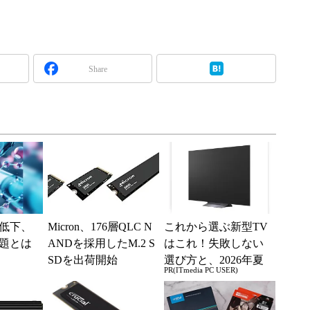
Share
低下、
Micron、176層QLC N
これから選ぶ新型TV
題とは
ANDを採用したM.2 S
はこれ！失敗しない
SDを出荷開始
選び方と、2026年夏
PR(ITmedia PC USER)
の一押しモデル