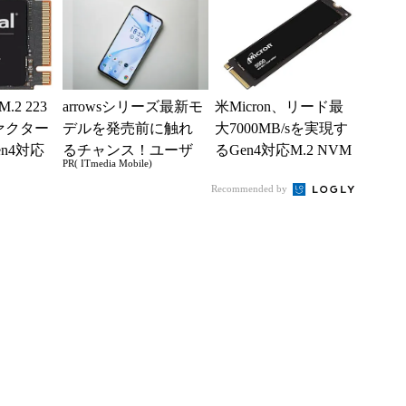
Dで思い出を持ち...
2 223
arrowsシリーズ最新モ
米Micron、リード最
ァクター
デルを発売前に触れ
大7000MB/sを実現す
n4対応
るチャンス！ユーザ
るGen4対応M.2 NVM
PR( ITmedia Mobile)
ー座談会開催
e SSD
Recommended by