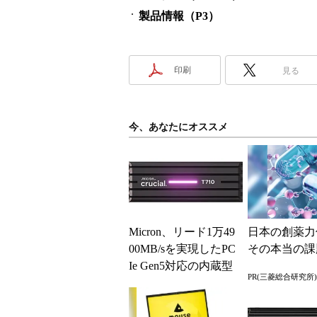
製品情報（P3）
印刷
見る
今、あなたにオススメ
Micron、リード1万49
日本の創薬力
00MB/sを実現したPC
その本当の課
Ie Gen5対応の内蔵型
PR(三菱総合研究所)
SSD