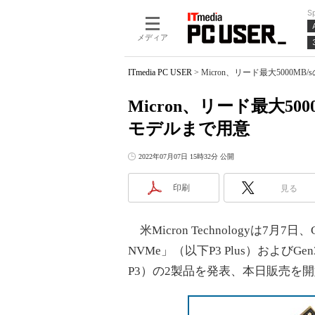
S
メディア
ITmedia PC USER
>
Micron、リード最大5000MB/
Micron、リード最大5000
モデルまで用意
2022年07月07日 15時32分 公開
印刷
見る
米Micron Technologyは7月7日、Ge
NVMe」（以下P3 Plus）およびGen3
P3）の2製品を発表、本日販売を