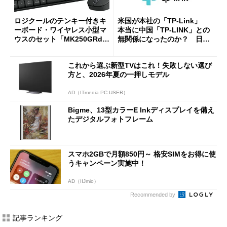
ロジクールのテンキー付きキ
米国が本社の「TP-Link」
ーボード・ワイヤレス小型マ
本当に中国「TP-LINK」との
ウスのセット「MK250GRd」
無関係になったのか？ 日本
がセールで15％オフの2980円
法人に聞く
に
これから選ぶ新型TVはこれ！失敗しない選び
方と、2026年夏の一押しモデル
AD（ITmedia PC USER）
Bigme、13型カラーE Inkディスプレイを備え
たデジタルフォトフレーム
スマホ2GBで月額850円～ 格安SIMをお得に使
うキャンペーン実施中！
AD（IIJmio）
Recommended by
記事ランキング