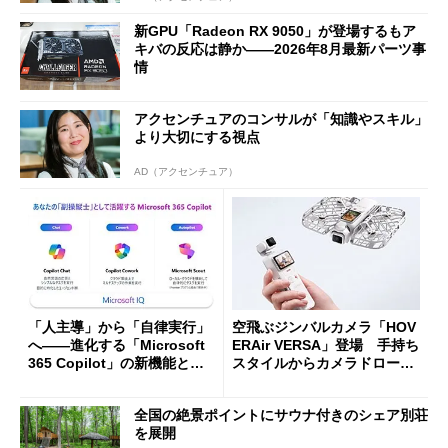
新GPU「Radeon RX 9050」が登場するもア
キバの反応は静か――2026年8月最新パーツ事
情
アクセンチュアのコンサルが「知識やスキル」
より大切にする視点
AD（アクセンチュア）
「人主導」から「自律実行」
空飛ぶジンバルカメラ「HOV
へ――進化する「Microsoft
ERAir VERSA」登場 手持ち
365 Copilot」の新機能とエ
スタイルからカメラドローン
ージェントAIの現在地
に合体変形
全国の絶景ポイントにサウナ付きのシェア別荘
を展開