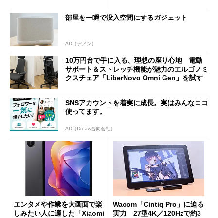
バイルディスプレイ「TM-16
や質感を確認しながら購入可
0PW」徹底レビュー
能
部屋を一瞬で没入空間にするガジェット
AD（デノン）
10万円台で手に入る、理想の座り心地 電動
サポート＆ストレッチ機能が魅力のエルゴノミ
クスチェア「LiberNovo Omni Gen」を試す
SNSアカウントを着実に成長。実はみんなココ
使ってます。
AD（Dreaw合同会社）
エンタメや作業を大画面で楽
Wacom「Cintiq Pro」に迫る
しみたい人に適した「Xiaomi
実力 27型4K／120Hzで約3