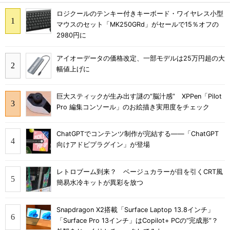
ロジクールのテンキー付きキーボード・ワイヤレス小型
マウスのセット「MK250GRd」がセールで15％オフの
2980円に
アイオーデータの価格改定、一部モデルは25万円超の大
幅値上げに
巨大スティックが生み出す謎の“脳汁感” XPPen「Pilot
Pro 編集コンソール」のお絵描き実用度をチェック
ChatGPTでコンテンツ制作が完結する――「ChatGPT
向けアドビプラグイン」が登場
レトロブーム到来？ ベージュカラーが目を引くCRT風
簡易水冷キットが異彩を放つ
Snapdragon X2搭載「Surface Laptop 13.8インチ」
「Surface Pro 13インチ」はCopilot+ PCの“完成形”？