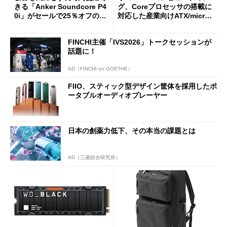
きる「Anker Soundcore P4
グ、Coreプロセッサの搭載に
0i」がセールで25％オフの59
対応した産業向けATX/micro
90円に
ATXマザーボード
FINCHI主催「IVS2026」トークセッションが
話題に！
AD（FINCHI on GOETHE）
FIIO、スティック型デザイン筐体を採用したポ
ータブルオーディオプレーヤー
日本の創薬力低下、その本当の課題とは
AD（三菱総合研究所）