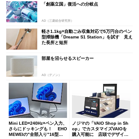
「創薬立国」復活への分岐点
AD（三菱総合研究所）
軽さ1.1kg×自動ごみ収集対応で5万円台のペン
型掃除機「Dreame S1 Station」を試す 見え
た長所と短所
部屋を沼らせるスピーカー
AD（デノン）
Mini LED×240Hz×ペン入力、
ノジマの「VAIO Shop in Sh
さらにドッキングも！ EHO
op」でカスタマイズVAIOを
MEWEIの"全部入り"16型モ
購入可能に 店頭でデザイン