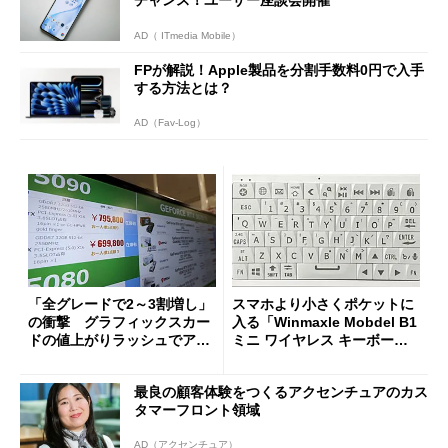
AD（ ITmedia Mobile）
FPが解説！Apple製品を分割手数料0円で入手
する方法とは？
AD（Fav-Log）
「全グレードで2～3割増し」
スマホより小さくポケットに
の衝撃 グラフィックスカー
入る「Winmaxle Mobdel B1
ドの値上がりラッシュでアキ
ミニ ワイヤレス キーボー
バの購入制限が深刻化
ド」がセールで10％オフの37
94円に
最良の顧客体験をつくるアクセンチュアのカス
タマーフロント領域
AD（アクセンチュア）