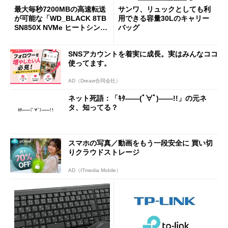
最大毎秒7200MBの高速転送
サンワ、リュックとしても利
が可能な「WD_BLACK 8TB
用できる容量30Lのキャリー
SN850X NVMe ヒートシンク
バッグ
付き」が18％オフの17万508
7円に
SNSアカウントを着実に成長。実はみんなココ
使ってます。
AD（Dreaw合同会社）
ネット死語：「ｷﾀ――(ﾟ∀ﾟ)――!!」の元ネ
タ、知ってる？
スマホの写真／動画をもう一段安全に 買い切
りクラウドストレージ
AD（ITmedia Mobile）