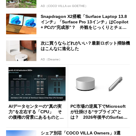
AD（COCO VILLA on GOETHE）
Snapdragon X2搭載「Surface Laptop 13.8
インチ」「Surface Pro 13インチ」はCopilot
+ PCの“完成形”？ 外観をじっくりとチェッ
クしてみた
次に買うならどれがいい？最新ロボット掃除機
はこんなに進化した
AD（Dreame）
AIデータセンターの“真の実
PC市場の逆風下でMicrosoft
力”を左右する「CPU」 そ
が仕掛ける“サプライズ”と
の復権の背景にあるものと
は？ 2026年後半のSurface
は？
新製品を予想する
シェア別荘「COCO VILLA Owners」3選