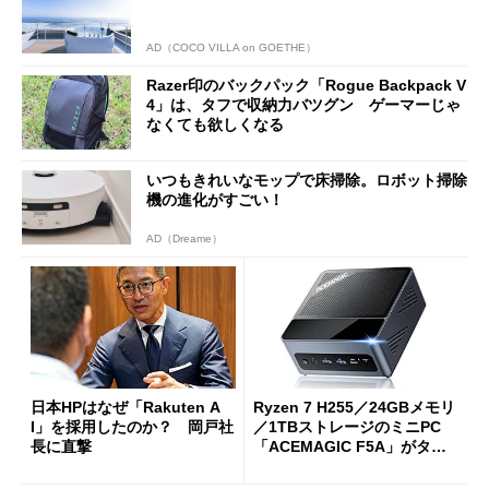
AD（COCO VILLA on GOETHE）
Razer印のバックパック「Rogue Backpack V
4」は、タフで収納力バツグン ゲーマーじゃ
なくても欲しくなる
いつもきれいなモップで床掃除。ロボット掃除
機の進化がすごい！
AD（Dreame）
日本HPはなぜ「Rakuten A
Ryzen 7 H255／24GBメモリ
I」を採用したのか？ 岡戸社
／1TBストレージのミニPC
長に直撃
「ACEMAGIC F5A」がタイ
ムセールで41％オフの10万69
98円に