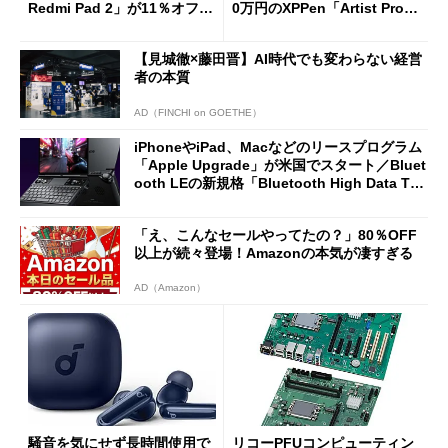
Redmi Pad 2」が11％オフの
0万円のXPPen「Artist Pro 2
2万4980円に
7（Gen 2）」でお絵描きして
分かった魅力と妥協点
【見城徹×藤田晋】AI時代でも変わらない経営
者の本質
AD（FINCHI on GOETHE）
iPhoneやiPad、Macなどのリースプログラム
「Apple Upgrade」が米国でスタート／Bluet
ooth LEの新規格「Bluetooth High Data Thr
oughput」が明...
「え、こんなセールやってたの？」80％OFF
以上が続々登場！Amazonの本気が凄すぎる
AD（Amazon）
騒音を気にせず長時間使用で
リコーPFUコンピューティン