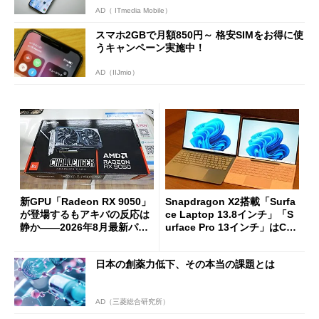
AD（ ITmedia Mobile）
スマホ2GBで月額850円～ 格安SIMをお得に使
うキャンペーン実施中！
AD（IIJmio）
新GPU「Radeon RX 9050」
Snapdragon X2搭載「Surfa
が登場するもアキバの反応は
ce Laptop 13.8インチ」「S
静か――2026年8月最新パー
urface Pro 13インチ」はCop
ツ事情
ilot+ PCの“完成形”？ 外観
をじっくりとチェックしてみ
日本の創薬力低下、その本当の課題とは
た
AD（三菱総合研究所）