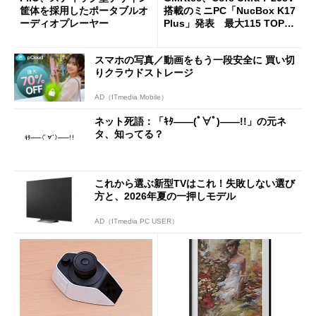
筐体を採用したポータブルオ
搭載のミニPC「NucBox K17
ーディオプレーヤー
Plus」発表 最大115 TOPS
のAI性能を実現
スマホの写真／動画をもう一段安全に 買い切
りクラウドストレージ
AD（ITmedia Mobile）
ネット死語：「ｷﾀ――(ﾟ∀ﾟ)――!!」の元ネ
タ、知ってる？
これから選ぶ新型TVはこれ！失敗しない選び
方と、2026年夏の一押しモデル
AD（ITmedia PC USER）