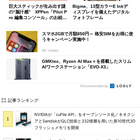
巨大スティックが生み出す謎
Bigme、13型カラーE Inkデ
の“脳汁感” XPPen「Pilot P
ィスプレイを備えたデジタル
ro 編集コンソール」のお絵描
フォトフレーム
き実用度をチェック
スマホ2GBで月額850円～ 格安SIMをお得に使
うキャンペーン実施中！
AD（IIJmio）
GMKtec、Ryzen AI Max＋を搭載したスリム
AIワークステーション「EVO-X3」
Recommended by
記事ランキング
NVIDIAが「cuFile API」をオープンソース化／キオクシ
アとSandiskがQLC技術と332積層を用いた第10世代3D
フラッシュメモリを開発