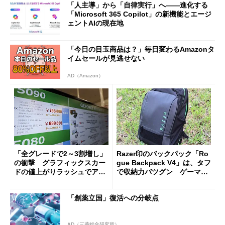
「人主導」から「自律実行」へ――進化する
「Microsoft 365 Copilot」の新機能とエージ
ェントAIの現在地
「今日の目玉商品は？」毎日変わるAmazonタ
イムセールが見逃せない
AD（Amazon）
「全グレードで2～3割増し」
Razer印のバックパック「Ro
の衝撃 グラフィックスカー
gue Backpack V4」は、タフ
ドの値上がりラッシュでアキ
で収納力バツグン ゲーマー
バの購入制限が深刻化
じゃなくても欲しくなる
「創薬立国」復活への分岐点
AD（三菱総合研究所）