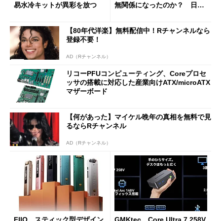
易水冷キットが異彩を放つ
無関係になったのか？ 日本
法人に聞く
【80年代洋楽】無料配信中！Rチャンネルなら
登録不要！
AD（Rチャンネル）
リコーPFUコンピューティング、Coreプロセ
ッサの搭載に対応した産業向けATX/microATX
マザーボード
【何があった】マイケル晩年の真相を無料で見
るならRチャンネル
AD（Rチャンネル）
FIIO、スティック型デザイン
GMKtec、Core Ultra 7 258V