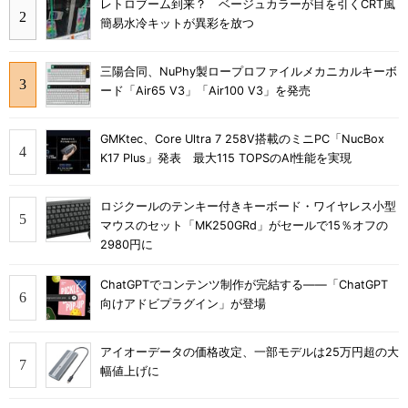
レトロブーム到来？ ベージュカラーが目を引くCRT風
簡易水冷キットが異彩を放つ
三陽合同、NuPhy製ロープロファイルメカニカルキーボ
ード「Air65 V3」「Air100 V3」を発売
GMKtec、Core Ultra 7 258V搭載のミニPC「NucBox
K17 Plus」発表 最大115 TOPSのAI性能を実現
ロジクールのテンキー付きキーボード・ワイヤレス小型
マウスのセット「MK250GRd」がセールで15％オフの
2980円に
ChatGPTでコンテンツ制作が完結する――「ChatGPT
向けアドビプラグイン」が登場
アイオーデータの価格改定、一部モデルは25万円超の大
幅値上げに