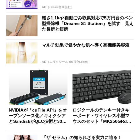
AD（Dreaw合同会社）
軽さ1.1kg×自動ごみ収集対応で5万円台のペン
型掃除機「Dreame S1 Station」を試す 見え
た長所と短所
マルチ効果で健やかな肌へ導く高機能美容液
AD（エリクシール on 美的.com）
NVIDIAが「cuFile API」をオ
ロジクールのテンキー付きキ
ープンソース化／キオクシア
ーボード・ワイヤレス小型マ
とSandiskがQLC技術と332
ウスのセット「MK250GRd」
積層を用いた第10世代3Dフラ
がセールで15％オフの2980円
ッシュメモリを開発
に
『ザ セラム』の知られざる実力に迫る！