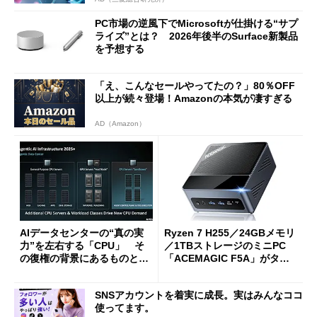
PC市場の逆風下でMicrosoftが仕掛ける“サプ
ライズ”とは？ 2026年後半のSurface新製品
を予想する
「え、こんなセールやってたの？」80％OFF
以上が続々登場！Amazonの本気が凄すぎる
AD（Amazon）
AIデータセンターの“真の実
Ryzen 7 H255／24GBメモリ
力”を左右する「CPU」 そ
／1TBストレージのミニPC
の復権の背景にあるものと
「ACEMAGIC F5A」がタイ
は？
ムセールで41％オフの10万69
98円に
SNSアカウントを着実に成長。実はみんなココ
使ってます。