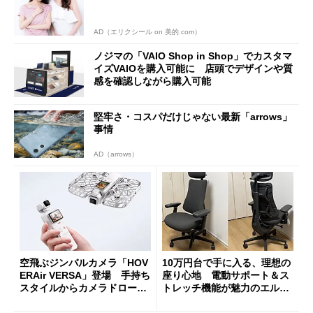
AD（エリクシール on 美的.com）
ノジマの「VAIO Shop in Shop」でカスタマ
イズVAIOを購入可能に 店頭でデザインや質
感を確認しながら購入可能
堅牢さ・コスパだけじゃない最新「arrows」
事情
AD（arrows）
空飛ぶジンバルカメラ「HOV
10万円台で手に入る、理想の
ERAir VERSA」登場 手持ち
座り心地 電動サポート＆ス
スタイルからカメラドローン
トレッチ機能が魅力のエルゴ
に合体変形
ノミクスチェア「LiberNovo
Omni Gen」を試す