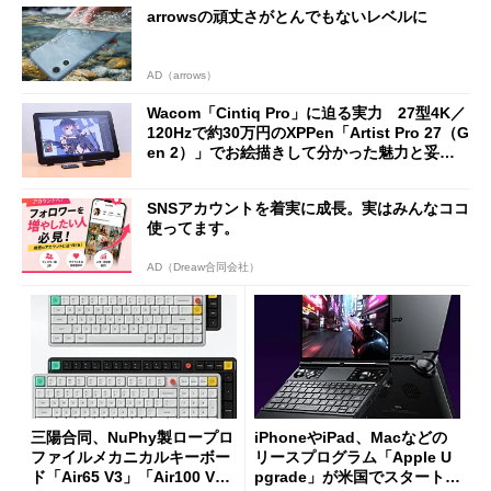
arrowsの頑丈さがとんでもないレベルに
AD（arrows）
Wacom「Cintiq Pro」に迫る実力 27型4K／
120Hzで約30万円のXPPen「Artist Pro 27（G
en 2）」でお絵描きして分かった魅力と妥協
点
SNSアカウントを着実に成長。実はみんなココ
使ってます。
AD（Dreaw合同会社）
三陽合同、NuPhy製ロープロ
iPhoneやiPad、Macなどの
ファイルメカニカルキーボー
リースプログラム「Apple U
ド「Air65 V3」「Air100 V
pgrade」が米国でスタート／