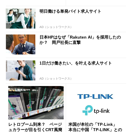
3」を発売
Bluetooth LEの新規格「Blu
etooth High Data Throughp
明日働ける単発バイト求人サイト
ut」が明...
AD（ショットワークス）
日本HPはなぜ「Rakuten AI」を採用したの
か？ 岡戸社長に直撃
1日だけ働きたい、を叶える求人サイト
AD（ショットワークス）
レトロブーム到来？ ベージ
米国が本社の「TP-Link」
ュカラーが目を引くCRT風簡
本当に中国「TP-LINK」との