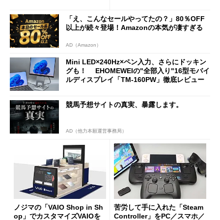
新製品を予想する
「え、こんなセールやってたの？」80％OFF
以上が続々登場！Amazonの本気が凄すぎる
AD（Amazon）
Mini LED×240Hz×ペン入力、さらにドッキン
グも！ EHOMEWEIの"全部入り"16型モバイ
ルディスプレイ「TM-160PW」徹底レビュー
競馬予想サイトの真実、暴露します。
AD（他力本願運営事務局）
ノジマの「VAIO Shop in Sh
苦労して手に入れた「Steam
op」でカスタマイズVAIOを
Controller」をPC／スマホ／