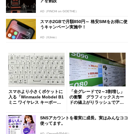
アを創設
AD（FINCHI on GOETHE）
スマホ2GBで月額850円～ 格安SIMをお得に使
うキャンペーン実施中！
AD（IIJmio）
スマホより小さくポケットに
「全グレードで2～3割増し」
入る「Winmaxle Mobdel B1
の衝撃 グラフィックスカー
ミニ ワイヤレス キーボー
ドの値上がりラッシュでアキ
ド」がセールで10％オフの37
バの購入制限が深刻化
94円に
SNSアカウントを着実に成長。実はみんなココ
使ってます。
AD（Dreaw合同会社）