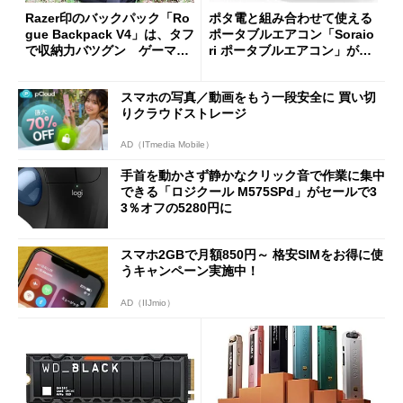
Razer印のバックパック「Ro
ポタ電と組み合わせて使える
gue Backpack V4」は、タフ
ポータブルエアコン「Soraio
で収納力バツグン ゲーマー
ri ポータブルエアコン」がセ
じゃなくても欲しくなる
ールで16％オフの2万9980円
に
スマホの写真／動画をもう一段安全に 買い切
りクラウドストレージ
AD（ITmedia Mobile）
手首を動かさず静かなクリック音で作業に集中
できる「ロジクール M575SPd」がセールで3
3％オフの5280円に
スマホ2GBで月額850円～ 格安SIMをお得に使
うキャンペーン実施中！
AD（IIJmio）