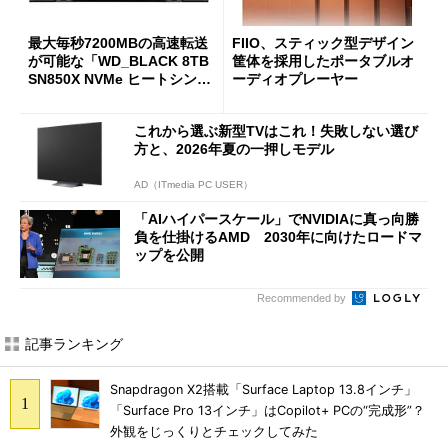
最大毎秒7200MBの高速転送
FIIO、スティック型デザイン
が可能な「WD_BLACK 8TB
筐体を採用したポータブルオ
SN850X NVMe ヒートシンク
ーディオプレーヤー
付き」が18％オフの17万508
7円に
これから選ぶ新型TVはこれ！失敗しない選び
方と、2026年夏の一押しモデル
AD（ITmedia PC USER）
「AIハイパースケール」でNVIDIAに真っ向勝
負を仕掛けるAMD 2030年に向けたロードマ
ップを公開
Recommended by
記事ランキング
Snapdragon X2搭載「Surface Laptop 13.8インチ」
「Surface Pro 13インチ」はCopilot+ PCの“完成形”？
外観をじっくりとチェックしてみた