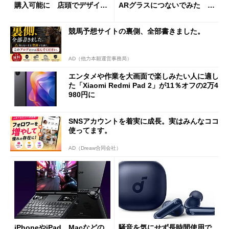
購入可能に 店頭でデザイン
ARグラスにつないでみた ゲ
や質感を確認しながら購入可
ーム体験や実用性は？
能
競馬予想サイトの裏側、全部書きました。
AD（他力本願運営事務局）
エンタメや作業を大画面で楽しみたい人に適し
た「Xiaomi Redmi Pad 2」が11％オフの2万4
980円に
SNSアカウントを着実に成長。実はみんなココ
使ってます。
AD（Dreaw合同会社）
iPhoneやiPad、Macなどの
騒音を気にせず長時間使用で