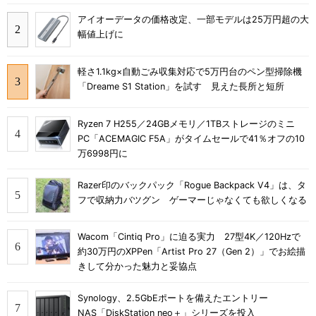
アイオーデータの価格改定、一部モデルは25万円超の大
幅値上げに
軽さ1.1kg×自動ごみ収集対応で5万円台のペン型掃除機
「Dreame S1 Station」を試す 見えた長所と短所
Ryzen 7 H255／24GBメモリ／1TBストレージのミニ
PC「ACEMAGIC F5A」がタイムセールで41％オフの10
万6998円に
Razer印のバックパック「Rogue Backpack V4」は、タ
フで収納力バツグン ゲーマーじゃなくても欲しくなる
Wacom「Cintiq Pro」に迫る実力 27型4K／120Hzで
約30万円のXPPen「Artist Pro 27（Gen 2）」でお絵描
きして分かった魅力と妥協点
Synology、2.5GbEポートを備えたエントリー
NAS「DiskStation neo＋」シリーズを投入