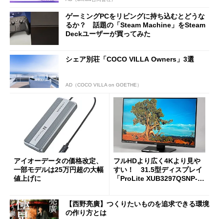
ゲーミングPCをリビングに持ち込むとどうな
るか？ 話題の「Steam Machine」をSteam
Deckユーザーが買ってみた
シェア別荘「COCO VILLA Owners」3選
AD（COCO VILLA on GOETHE）
アイオーデータの価格改定、
フルHDより広く4Kより見や
一部モデルは25万円超の大幅
すい！ 31.5型ディスプレイ
値上げに
「ProLite XUB3297QSNP-B
1J」がテレワークにピッタリ
な理由
【西野亮廣】つくりたいものを追求できる環境
の作り方とは