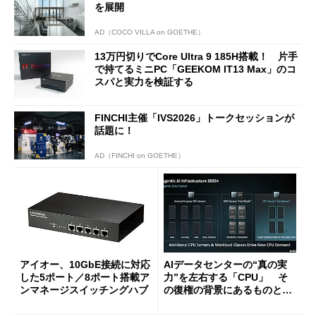
を展開
AD（COCO VILLA on GOETHE）
13万円切りでCore Ultra 9 185H搭載！ 片手
で持てるミニPC「GEEKOM IT13 Max」のコ
スパと実力を検証する
FINCHI主催「IVS2026」トークセッションが
話題に！
AD（FINCHI on GOETHE）
アイオー、10GbE接続に対応
AIデータセンターの“真の実
した5ポート／8ポート搭載ア
力”を左右する「CPU」 そ
ンマネージスイッチングハブ
の復権の背景にあるものと
は？