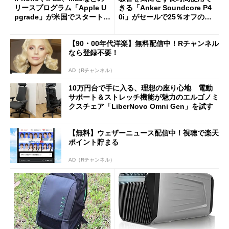
リースプログラム「Apple U
きる「Anker Soundcore P4
pgrade」が米国でスタート／
0i」がセールで25％オフの59
Bluetooth LEの新規格「Blu
90円に
etooth High Data Throughp
【90・00年代洋楽】無料配信中！Rチャンネル
ut」が明...
なら登録不要！
AD（Rチャンネル）
10万円台で手に入る、理想の座り心地 電動
サポート＆ストレッチ機能が魅力のエルゴノミ
クスチェア「LiberNovo Omni Gen」を試す
【無料】ウェザーニュース配信中！視聴で楽天
ポイント貯まる
AD（Rチャンネル）