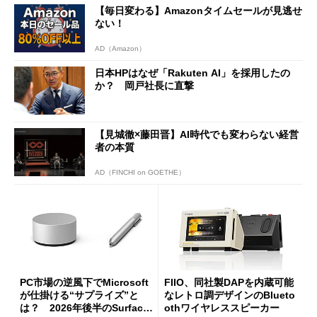
【毎日変わる】Amazonタイムセールが見逃せ
ない！
AD（Amazon）
日本HPはなぜ「Rakuten AI」を採用したの
か？ 岡戸社長に直撃
【見城徹×藤田晋】AI時代でも変わらない経営
者の本質
AD（FINCHI on GOETHE）
PC市場の逆風下でMicrosoft
FIIO、同社製DAPを内蔵可能
が仕掛ける“サプライズ”と
なレトロ調デザインのBlueto
は？ 2026年後半のSurface
othワイヤレススピーカー