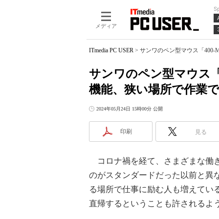
S
メディア
ITmedia PC USER
>
サンワのペン型マウス「400-
サンワのペン型マウス「4
機能、狭い場所で作業
2024年05月24日 15時00分 公開
印刷
見る
コロナ禍を経て、さまざまな働き
のがスタンダードだった以前と異
る場所で仕事に励む人も増えてい
直帰するということも許されるよ