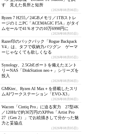
す 見えた長所と短所
（2026年08月06日）
Ryzen 7 H255／24GBメモリ／1TBストレ
ージのミニPC「ACEMAGIC F5A」がタイ
ムセールで41％オフの10万6998円に
（2026年08月05日）
Razer印のバックパック「Rogue Backpack
V4」は、タフで収納力バツグン ゲーマ
ーじゃなくても欲しくなる
（2026年08月05日）
Synology、2.5GbEポートを備えたエント
リーNAS「DiskStation neo＋」シリーズを
投入
（2026年08月06日）
GMKtec、Ryzen AI Max＋を搭載したスリ
ムAIワークステーション「EVO-X3」
（2026年08月06日）
Wacom「Cintiq Pro」に迫る実力 27型4K
／120Hzで約30万円のXPPen「Artist Pro
27（Gen 2）」でお絵描きして分かった魅
力と妥協点
（2026年08月05日）