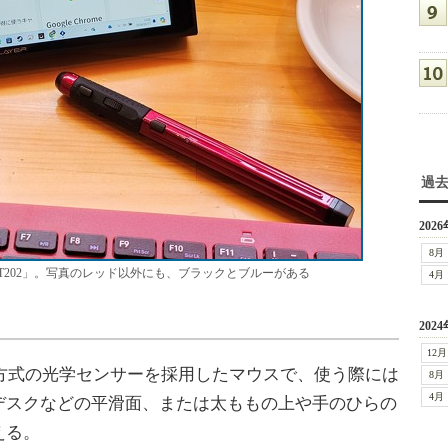
過
2026
8月
BT202」。写真のレッド以外にも、ブラックとブルーがある
4月
2024
12月
LED方式の光学センサーを採用したマウスで、使う際には
8月
4月
デスクなどの平滑面、または太ももの上や手のひらの
える。