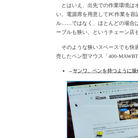
とはいえ、出先での作業環境はオ
い。電源席を用意してPC作業を容
ル……ではなく、ほとんどの場合
ーブルも狭い、というチェーン店
そのような狭いスペースでも快適
売したペン型マウス「400-MAW
→
サンワ、ペンを持つように操