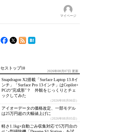
マイページ
セストップ10
2026年08月07日 更新
Snapdragon X2搭載「Surface Laptop 13.8イ
ンチ」「Surface Pro 13インチ」はCopilot+
PCの“完成形”？ 外観をじっくりとチェ
ックしてみた
（2026年08月06日）
アイオーデータの価格改定、一部モデル
は25万円超の大幅値上げに
（2026年08月05日）
軽さ1.1kg×自動ごみ収集対応で5万円台の
ペン型掃除機「Dreame S1 Station」を試