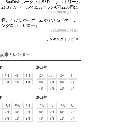
「SanDisk ポータブルSSD エクストリーム
2TB」がセールで15％オフの6万2290円に
（2026年08月05日）
寝ころびながらゲームができる「ゲーミ
ングロングピロー」
（2026年08月06日）
ランキングトップ30
去記事カレンダー
年
2025年
7月
6月
5月
12月
11月
10月
9月
3月
2月
1月
8月
7月
6月
5月
4月
3月
2月
1月
年
2023年
11月
10月
9月
12月
11月
10月
9月
7月
6月
5月
8月
7月
6月
5月
3月
2月
1月
4月
3月
2月
1月