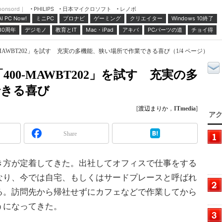
ponsord｜
日本マイクロソフト
レノボ
PHILIPS
ミニPC
プロナビ
ゲーミング
クリエイター
Windows 10終了
AI PC Now!
30周年
デジモノ
教育とIT
Mac・iPad
アキバ
PCパーツの道
チョイ得
MAWBT202」を試す 充実の多機能、狭い場所で作業できる喜び（1/4 ページ）
00-MAWBT202」を試す 充実の多
できる喜び
[
渡辺まりか
，
ITmedia
]
アク
Share
方が定着してきた。出社してオフィスで仕事をする
なり、今では自宅、もしくはサードプレースと呼ばれ
る。訪問先から帰社せずにカフェなどで作業してから
うになってきた。