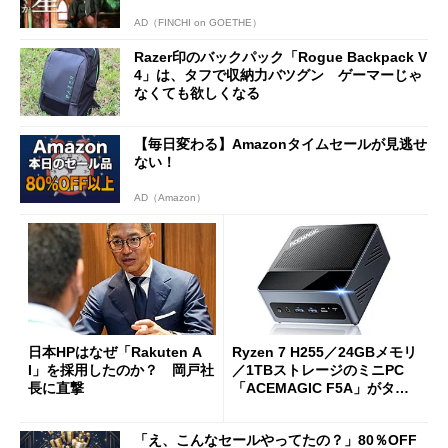
AD（FINCHI on GOETHE）
Razer印のバックパック「Rogue Backpack V
4」は、タフで収納力バツグン ゲーマーじゃ
なくても欲しくなる
【毎日変わる】Amazonタイムセールが見逃せ
ない！
AD（Amazon）
日本HPはなぜ「Rakuten A
Ryzen 7 H255／24GBメモリ
I」を採用したのか？ 岡戸社
／1TBストレージのミニPC
長に直撃
「ACEMAGIC F5A」がタイ
ムセールで41％オフの10万69
98円に
「え、こんなセールやってたの？」80％OFF