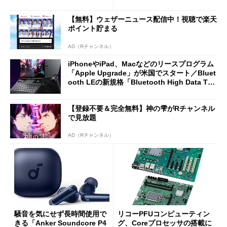
2万4980円に
7（Gen 2）」でお絵描きして
分かった魅力と妥協点
【無料】ウェザーニュース配信中！視聴で楽天
ポイント貯まる
AD（Rチャンネル）
iPhoneやiPad、Macなどのリースプログラム
「Apple Upgrade」が米国でスタート／Bluet
ooth LEの新規格「Bluetooth High Data Thr
oughput」が明...
【登録不要＆完全無料】神の雫がRチャンネル
で見放題
AD（Rチャンネル）
騒音を気にせず長時間使用で
リコーPFUコンピューティン
きる「Anker Soundcore P4
グ、Coreプロセッサの搭載に