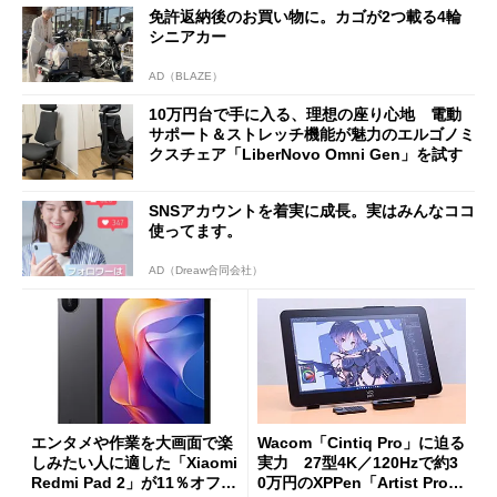
免許返納後のお買い物に。カゴが2つ載る4輪
シニアカー
AD（BLAZE）
10万円台で手に入る、理想の座り心地 電動
サポート＆ストレッチ機能が魅力のエルゴノミ
クスチェア「LiberNovo Omni Gen」を試す
SNSアカウントを着実に成長。実はみんなココ
使ってます。
AD（Dreaw合同会社）
エンタメや作業を大画面で楽
Wacom「Cintiq Pro」に迫る
しみたい人に適した「Xiaomi
実力 27型4K／120Hzで約3
Redmi Pad 2」が11％オフの
0万円のXPPen「Artist Pro 2