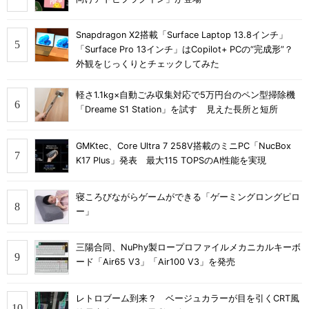
Snapdragon X2搭載「Surface Laptop 13.8インチ」
「Surface Pro 13インチ」はCopilot+ PCの“完成形”？
外観をじっくりとチェックしてみた
軽さ1.1kg×自動ごみ収集対応で5万円台のペン型掃除機
「Dreame S1 Station」を試す 見えた長所と短所
GMKtec、Core Ultra 7 258V搭載のミニPC「NucBox
K17 Plus」発表 最大115 TOPSのAI性能を実現
寝ころびながらゲームができる「ゲーミングロングピロ
ー」
三陽合同、NuPhy製ロープロファイルメカニカルキーボ
ード「Air65 V3」「Air100 V3」を発売
レトロブーム到来？ ベージュカラーが目を引くCRT風