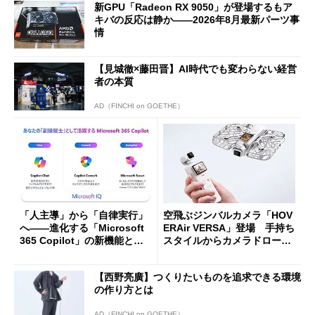
新GPU「Radeon RX 9050」が登場するもア
キバの反応は静か――2026年8月最新パーツ事
情
【見城徹×藤田晋】AI時代でも変わらない経営
者の本質
AD（FINCHI on GOETHE）
「人主導」から「自律実行」
空飛ぶジンバルカメラ「HOV
へ――進化する「Microsoft
ERAir VERSA」登場 手持ち
365 Copilot」の新機能とエ
スタイルからカメラドローン
ージェントAIの現在地
に合体変形
【西野亮廣】つくりたいものを追求できる環境
の作り方とは
AD（FINCHI on GOETHE）