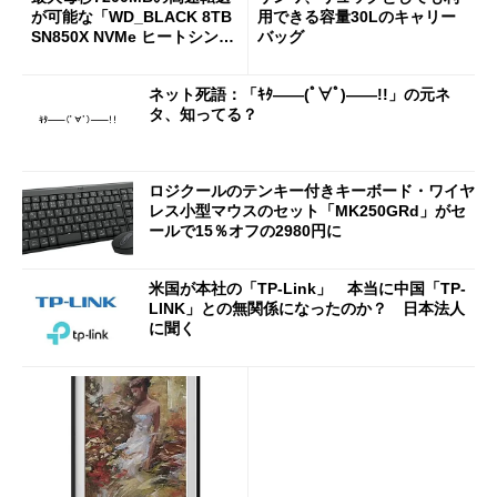
が可能な「WD_BLACK 8TB
用できる容量30Lのキャリー
SN850X NVMe ヒートシンク
バッグ
付き」が18％オフの17万508
7円に
ネット死語：「ｷﾀ――(ﾟ∀ﾟ)――!!」の元ネ
タ、知ってる？
ロジクールのテンキー付きキーボード・ワイヤ
レス小型マウスのセット「MK250GRd」がセ
ールで15％オフの2980円に
米国が本社の「TP-Link」 本当に中国「TP-
LINK」との無関係になったのか？ 日本法人
に聞く