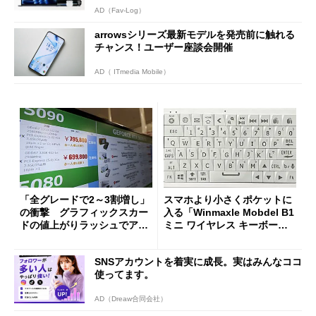
AD（Fav-Log）
arrowsシリーズ最新モデルを発売前に触れる
チャンス！ユーザー座談会開催
AD（ ITmedia Mobile）
「全グレードで2～3割増し」
スマホより小さくポケットに
の衝撃 グラフィックスカー
入る「Winmaxle Mobdel B1
ドの値上がりラッシュでアキ
ミニ ワイヤレス キーボー
バの購入制限が深刻化
ド」がセールで10％オフの37
94円に
SNSアカウントを着実に成長。実はみんなココ
使ってます。
AD（Dreaw合同会社）