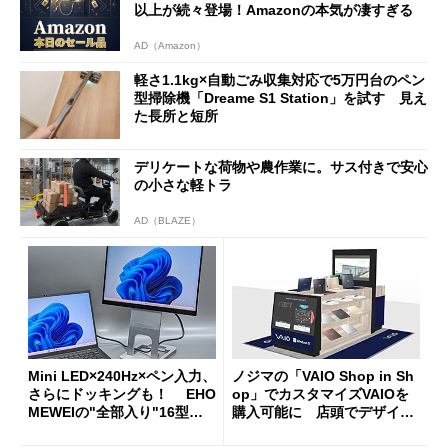
以上が続々登場！Amazonの本気が凄すぎる
AD（Amazon）
軽さ1.1kg×自動ごみ収集対応で5万円台のペン
型掃除機「Dreame S1 Station」を試す 見え
た長所と短所
デリケートな荷物や農作業に。サス付きで安心
の小さな軽トラ
AD（BLAZE）
Mini LED×240Hz×ペン入力、
ノジマの「VAIO Shop in Sh
さらにドッキングも！ EHO
op」でカスタマイズVAIOを
MEWEIの"全部入り"16型モ
購入可能に 店頭でデザイン
バイルディスプレイ「TM-16
や質感を確認しながら購入可
0PW」徹底レビュー
能