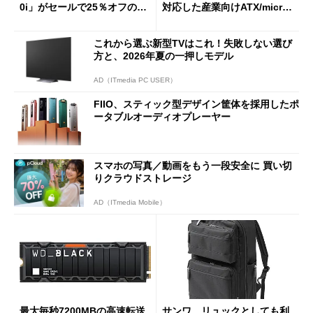
0i」がセールで25％オフの59
対応した産業向けATX/micro
90円に
ATXマザーボード
これから選ぶ新型TVはこれ！失敗しない選び
方と、2026年夏の一押しモデル
AD（ITmedia PC USER）
FIIO、スティック型デザイン筐体を採用したポ
ータブルオーディオプレーヤー
スマホの写真／動画をもう一段安全に 買い切
りクラウドストレージ
AD（ITmedia Mobile）
最大毎秒7200MBの高速転送
サンワ、リュックとしても利