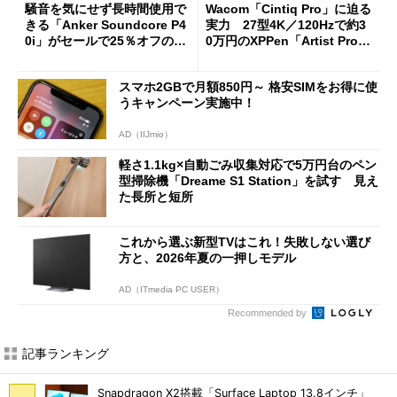
騒音を気にせず長時間使用で
Wacom「Cintiq Pro」に迫る
きる「Anker Soundcore P4
実力 27型4K／120Hzで約3
0i」がセールで25％オフの59
0万円のXPPen「Artist Pro 2
90円に
7（Gen 2）」でお絵描きして
分かった魅力と妥協点
スマホ2GBで月額850円～ 格安SIMをお得に使
うキャンペーン実施中！
AD（IIJmio）
軽さ1.1kg×自動ごみ収集対応で5万円台のペン
型掃除機「Dreame S1 Station」を試す 見え
た長所と短所
これから選ぶ新型TVはこれ！失敗しない選び
方と、2026年夏の一押しモデル
AD（ITmedia PC USER）
Recommended by
記事ランキング
Snapdragon X2搭載「Surface Laptop 13.8インチ」