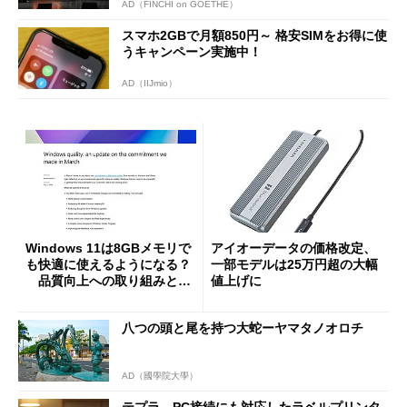
AD（FINCHI on GOETHE）
スマホ2GBで月額850円～ 格安SIMをお得に使
うキャンペーン実施中！
AD（IIJmio）
Windows 11は8GBメモリで
アイオーデータの価格改定、
も快適に使えるようになる？
一部モデルは25万円超の大幅
品質向上への取り組みと
値上げに
「26H2」に向けた中間報告
八つの頭と尾を持つ大蛇ーヤマタノオロチ
AD（國學院大學）