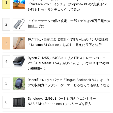
「Surface Pro 13インチ」はCopilot+ PCの“完成形”？
外観をじっくりとチェックしてみた
アイオーデータの価格改定、一部モデルは25万円超の大
幅値上げに
軽さ1.1kg×自動ごみ収集対応で5万円台のペン型掃除機
「Dreame S1 Station」を試す 見えた長所と短所
Ryzen 7 H255／24GBメモリ／1TBストレージのミニ
PC「ACEMAGIC F5A」がタイムセールで41％オフの10
万6998円に
Razer印のバックパック「Rogue Backpack V4」は、タ
フで収納力バツグン ゲーマーじゃなくても欲しくなる
Synology、2.5GbEポートを備えたエントリー
NAS「DiskStation neo＋」シリーズを投入