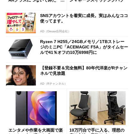
ARグラスにつないでみた ゲ
ンマネージスイッチングハブ
ーム体験や実用性は？
SNSアカウントを着実に成長。実はみんなココ
使ってます。
AD（Dreaw合同会社）
Ryzen 7 H255／24GBメモリ／1TBストレー
ジのミニPC「ACEMAGIC F5A」がタイムセー
ルで41％オフの10万6998円に
【登録不要＆完全無料】80年代洋楽がRチャン
ネルで見放題
AD（Rチャンネル）
エンタメや作業を大画面で楽
10万円台で手に入る、理想の