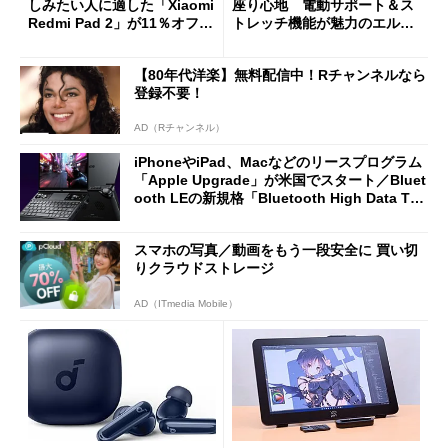
しみたい人に適した「Xiaomi
座り心地 電動サポート＆ス
Redmi Pad 2」が11％オフの
トレッチ機能が魅力のエルゴ
2万4980円に
ノミクスチェア「LiberNovo
Omni Gen」を試す
【80年代洋楽】無料配信中！Rチャンネルなら
登録不要！
AD（Rチャンネル）
iPhoneやiPad、Macなどのリースプログラム
「Apple Upgrade」が米国でスタート／Bluet
ooth LEの新規格「Bluetooth High Data Thr
oughput」が明...
スマホの写真／動画をもう一段安全に 買い切
りクラウドストレージ
AD（ITmedia Mobile）