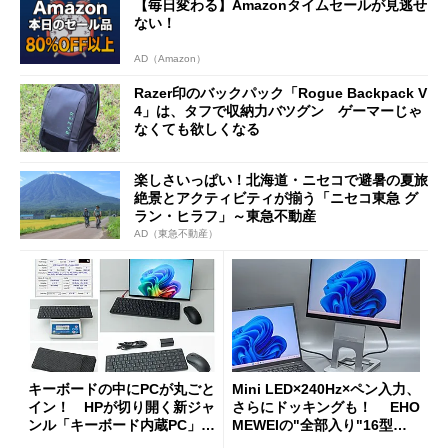
【毎日変わる】Amazonタイムセールが見逃せ
ない！
AD（Amazon）
Razer印のバックパック「Rogue Backpack V
4」は、タフで収納力バツグン ゲーマーじゃ
なくても欲しくなる
楽しさいっぱい！北海道・ニセコで避暑の夏旅
絶景とアクティビティが揃う「ニセコ東急 グ
ラン・ヒラフ」～東急不動産
AD（東急不動産）
キーボードの中にPCが丸ごと
Mini LED×240Hz×ペン入力、
イン！ HPが切り開く新ジャ
さらにドッキングも！ EHO
ンル「キーボード内蔵PC」の
MEWEIの"全部入り"16型モ
使い勝手を徹底検証
バイルディスプレイ「TM-16