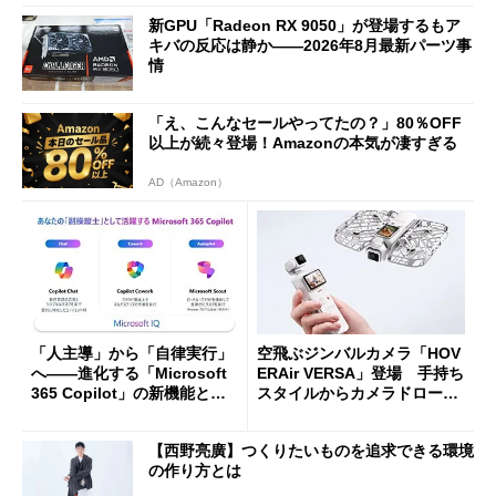
新GPU「Radeon RX 9050」が登場するもア
キバの反応は静か――2026年8月最新パーツ事
情
「え、こんなセールやってたの？」80％OFF
以上が続々登場！Amazonの本気が凄すぎる
AD（Amazon）
「人主導」から「自律実行」
空飛ぶジンバルカメラ「HOV
へ――進化する「Microsoft
ERAir VERSA」登場 手持ち
365 Copilot」の新機能とエ
スタイルからカメラドローン
ージェントAIの現在地
に合体変形
【西野亮廣】つくりたいものを追求できる環境
の作り方とは