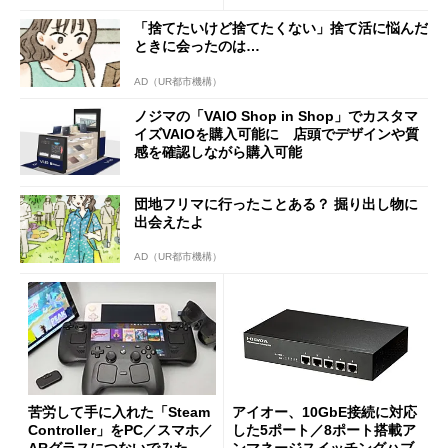
0PW」徹底レビュー
「捨てたいけど捨てたくない」捨て活に悩んだ
ときに会ったのは…
AD（UR都市機構）
ノジマの「VAIO Shop in Shop」でカスタマ
イズVAIOを購入可能に 店頭でデザインや質
感を確認しながら購入可能
団地フリマに行ったことある？ 掘り出し物に
出会えたよ
AD（UR都市機構）
苦労して手に入れた「Steam
アイオー、10GbE接続に対応
Controller」をPC／スマホ／
した5ポート／8ポート搭載ア