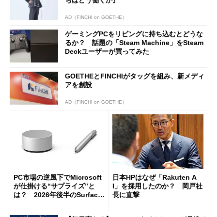
ちはどう働くか』
AD（FINCHI on GOETHE）
ゲーミングPCをリビングに持ち込むとどうな
るか？ 話題の「Steam Machine」をSteam
Deckユーザーが買ってみた
GOETHEとFINCHIがタッグを組み、新メディ
アを創設
AD（FINCHI on GOETHE）
PC市場の逆風下でMicrosoft
日本HPはなぜ「Rakuten A
が仕掛ける“サプライズ”と
I」を採用したのか？ 岡戸社
は？ 2026年後半のSurface
長に直撃
新製品を予想する