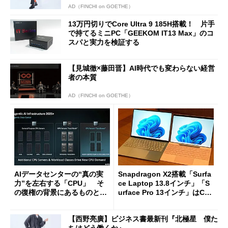
AD（FINCHI on GOETHE）
13万円切りでCore Ultra 9 185H搭載！ 片手
で持てるミニPC「GEEKOM IT13 Max」のコ
スパと実力を検証する
【見城徹×藤田晋】AI時代でも変わらない経営
者の本質
AD（FINCHI on GOETHE）
AIデータセンターの“真の実
Snapdragon X2搭載「Surfa
力”を左右する「CPU」 そ
ce Laptop 13.8インチ」「S
の復権の背景にあるものと
urface Pro 13インチ」はCop
は？
ilot+ PCの“完成形”？ 外観
をじっくりとチェックしてみ
【西野亮廣】ビジネス書最新刊『北極星 僕た
た