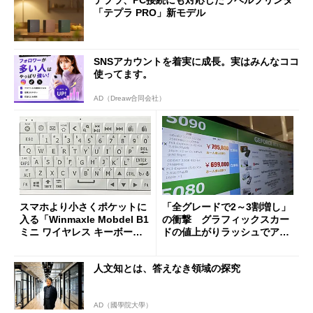
テプラ、PC接続にも対応したラベルプリンタ
「テプラ PRO」新モデル
SNSアカウントを着実に成長。実はみんなココ
使ってます。
AD（Dreaw合同会社）
スマホより小さくポケットに
「全グレードで2～3割増し」
入る「Winmaxle Mobdel B1
の衝撃 グラフィックスカー
ミニ ワイヤレス キーボー
ドの値上がりラッシュでアキ
ド」がセールで10％オフの37
バの購入制限が深刻化
94円に
人文知とは、答えなき領域の探究
AD（國學院大學）