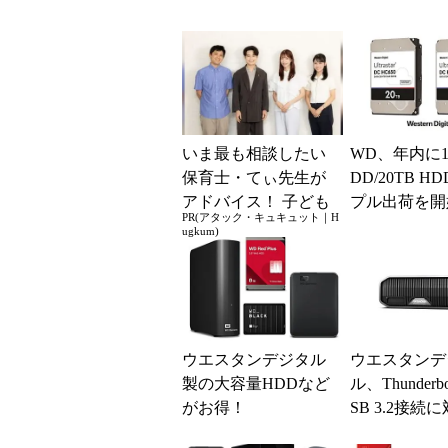
いま最も相談したい
WD、年内に18
保育士・てぃ先生が
DD/20TB H
アドバイス！ 子ども
プル出荷を開始
PR(アタック・キュキュット｜H
の“おてつだい”に、
0年上半期に
ugkum)
どんな声かけをすれ
予定
ばいい...
ウエスタンデジタル
ウエスタンデ
製の大容量HDDなど
ル、Thunderbo
がお得！
SB 3.2接続
たMac向け外