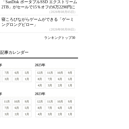
「SanDisk ポータブルSSD エクストリーム
2TB」がセールで15％オフの6万2290円に
（2026年08月05日）
寝ころびながらゲームができる「ゲーミ
ングロングピロー」
（2026年08月06日）
ランキングトップ30
去記事カレンダー
年
2025年
7月
6月
5月
12月
11月
10月
9月
3月
2月
1月
8月
7月
6月
5月
4月
3月
2月
1月
年
2023年
11月
10月
9月
12月
11月
10月
9月
7月
6月
5月
8月
7月
6月
5月
3月
2月
1月
4月
3月
2月
1月