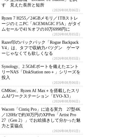
す 見えた長所と短所
（2026年08月06日）
Ryzen 7 H255／24GBメモリ／1TBストレ
ージのミニPC「ACEMAGIC F5A」がタイ
ムセールで41％オフの10万6998円に
（2026年08月05日）
Razer印のバックパック「Rogue Backpack
V4」は、タフで収納力バツグン ゲーマ
ーじゃなくても欲しくなる
（2026年08月05日）
Synology、2.5GbEポートを備えたエント
リーNAS「DiskStation neo＋」シリーズを
投入
（2026年08月06日）
GMKtec、Ryzen AI Max＋を搭載したスリ
ムAIワークステーション「EVO-X3」
（2026年08月06日）
Wacom「Cintiq Pro」に迫る実力 27型4K
／120Hzで約30万円のXPPen「Artist Pro
27（Gen 2）」でお絵描きして分かった魅
力と妥協点
（2026年08月05日）