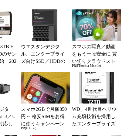
TB H
ウエスタンデジタ
スマホの写真／動画
DDのサン
ル、エンタープライ
をもう一段安全に 買
 202
ズ向けSSD／HDDの
い切りクラウドスト
PR(ITmedia Mobile)
量産開始
ラインアップを拡
レージ
充 16TB U.2 SSD...
ジタ
スマホ2GBで月額850
WD、4世代目ヘリウ
lt 3／U
円～ 格安SIMをお得
ム充填技術を採用し
に対応し
に使うキャンペーン
たエンタープライズ
PR(IIJmio)
付けHD
実施中！
向け12TB HDD「Ultr