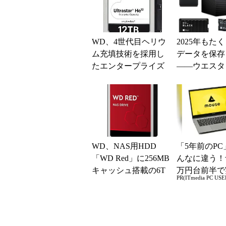
WD、4世代目ヘリウ
2025年もた
ム充填技術を採用し
データを保存
たエンタープライズ
――ウエスタ
向け12TB HDD「Ultr
タルの各種ス
astar H...
ジがお得
WD、NAS用HDD
「5年前のPC
「WD Red」に256MB
んなに違う！
キャッシュ搭載の6T
万円台前半で
PR(ITmedia PC USE
Bモデル
る快適PCラ