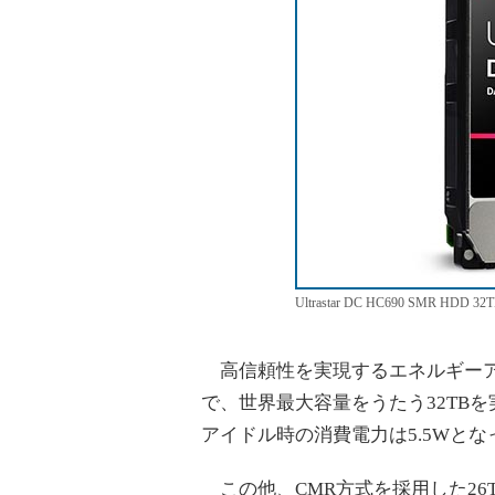
Ultrastar DC HC690 SMR HDD 
高信頼性を実現するエネルギーアシ
で、世界最大容量をうたう32TBを
アイドル時の消費電力は5.5Wとな
この他、CMR方式を採用した26TB HDD「