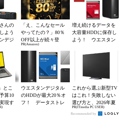
くさんの
「え、こんなセール
増え続けるデータを
しよう
やってたの？」80％
大容量HDDに保存し
ンデジ
OFF以上が続々登
よう！ ウエスタン
PR(Amazon)
トレー
場！Amazonの本気が
デジタル製品が最大2
凄すぎる
0％オフとお得
」とこ
ウエスタンデジタル
これから選ぶ新型TV
予算10
のHDDが最大20％オ
はこれ！失敗しない
実現す
フ！ データストレ
選び方と、2026年夏
R)
PR(ITmedia PC USER)
イフ
ージをお得に追加し
の一押しモデル
Recommended by
よう