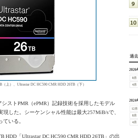
過
2026
8月
32TB（上）、Ultrastar DC HC590 CMR HDD 26TB（下）
4月
2024
ストPMR（ePMR）記録技術を採用したモデル
12月
実現した。シーケンシャル性能は最大257MiB/sで、
8月
っている。
4月
Ultrastar DC HC590 CMR HDD 26TB」の出