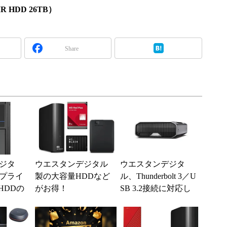
MR HDD 26TB）
Share
ジタ
ウエスタンデジタル
ウエスタンデジタ
プライ
製の大容量HDDなど
ル、Thunderbolt 3／U
HDDの
がお得！
SB 3.2接続に対応し
を拡
たMac向け外付けHD
SSD...
D ...