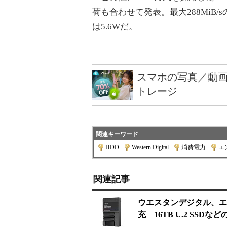
荷も合わせて発表。最大288MiB
は5.6Wだ。
スマホの写真／動画
トレージ
関連キーワード
HDD
|
Western Digital
|
消費電力
|
エ
関連記事
ウエスタンデジタル、エ
充 16TB U.2 SSD