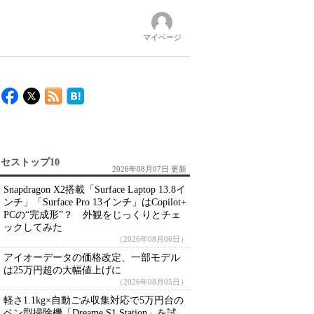
マイページ
セストップ10
2026年08月07日 更新
Snapdragon X2搭載「Surface Laptop 13.8イ
ンチ」「Surface Pro 13インチ」はCopilot+
PCの“完成形”？ 外観をじっくりとチェ
ックしてみた
（2026年08月06日）
アイオーデータの価格改定、一部モデル
は25万円超の大幅値上げに
（2026年08月05日）
軽さ1.1kg×自動ごみ収集対応で5万円台の
ペン型掃除機「Dreame S1 Station」を試