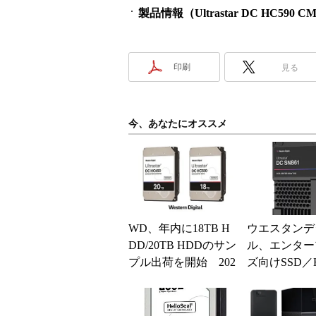
製品情報（Ultrastar DC HC590 C
印刷
見る
今、あなたにオススメ
WD、年内に18TB H
ウエスタンデ
DD/20TB HDDのサン
ル、エンター
プル出荷を開始 202
ズ向けSSD／
0年上半期に量産開始
ラインアップ
予定
充 16TB U.2 