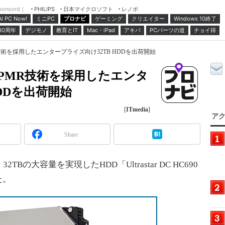
ponsord｜
日本マイクロソフト
レノボ
PHILIPS
ミニPC
プロナビ
ゲーミング
クリエイター
Windows 10終了
AI PC Now!
30周年
デジモノ
教育とIT
Mac・iPad
アキバ
PCパーツの道
チョイ得
術を採用したエンタープライズ向け32TB HDDを出荷開始
PMR技術を採用したエンタ
DDを出荷開始
[
ITmedia
]
アク
Share
大容量を実現したHDD「Ultrastar DC HC690
た。