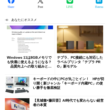
Share
Post
LINE
Hatena
あなたにオススメ
Windows 11は8GBメモリで
テプラ、PC接続にも対応した
も快適に使えるようになる？
ラベルプリンタ「テプラ PR
品質向上への取り組みと
O」新モデル
「26H2」に向けた中間報告
キーボードの中にPCが丸ごとイン！ HPが切
り開く新ジャンル「キーボード内蔵PC」の使
い勝手を徹底検証
【見城徹×藤田晋】AI時代でも変わらない経営
者の本質