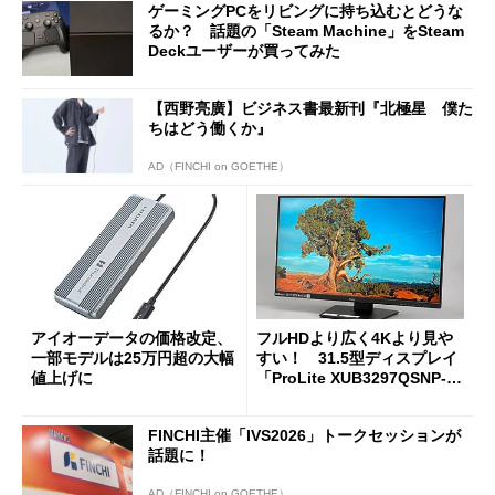
ゲーミングPCをリビングに持ち込むとどうな
るか？ 話題の「Steam Machine」をSteam
Deckユーザーが買ってみた
【西野亮廣】ビジネス書最新刊『北極星 僕た
ちはどう働くか』
AD（FINCHI on GOETHE）
アイオーデータの価格改定、
フルHDより広く4Kより見や
一部モデルは25万円超の大幅
すい！ 31.5型ディスプレイ
値上げに
「ProLite XUB3297QSNP-B
1J」がテレワークにピッタリ
な理由
FINCHI主催「IVS2026」トークセッションが
話題に！
AD（FINCHI on GOETHE）