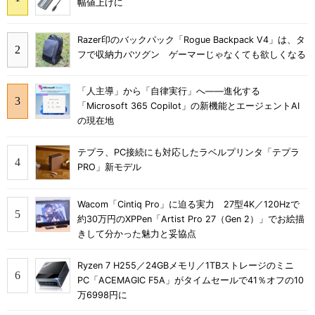
幅値上げに
Razer印のバックパック「Rogue Backpack V4」は、タ
フで収納力バツグン ゲーマーじゃなくても欲しくなる
「人主導」から「自律実行」へ――進化する
「Microsoft 365 Copilot」の新機能とエージェントAI
の現在地
テプラ、PC接続にも対応したラベルプリンタ「テプラ
PRO」新モデル
Wacom「Cintiq Pro」に迫る実力 27型4K／120Hzで
約30万円のXPPen「Artist Pro 27（Gen 2）」でお絵描
きして分かった魅力と妥協点
Ryzen 7 H255／24GBメモリ／1TBストレージのミニ
PC「ACEMAGIC F5A」がタイムセールで41％オフの10
万6998円に