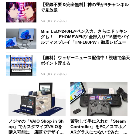
【登録不要＆完全無料】神の雫がRチャンネル
で見放題
AD（Rチャンネル）
Mini LED×240Hz×ペン入力、さらにドッキン
グも！ EHOMEWEIの"全部入り"16型モバイ
ルディスプレイ「TM-160PW」徹底レビュー
【無料】ウェザーニュース配信中！視聴で楽天
ポイント貯まる
AD（Rチャンネル）
ノジマの「VAIO Shop in Sh
苦労して手に入れた「Steam
op」でカスタマイズVAIOを
Controller」をPC／スマホ／
購入可能に 店頭でデザイン
ARグラスにつないでみた ゲ