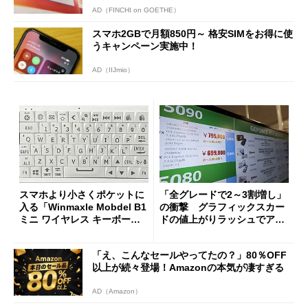
AD（FINCHI on GOETHE）
スマホ2GBで月額850円～ 格安SIMをお得に使
うキャンペーン実施中！
AD（IIJmio）
スマホより小さくポケットに
「全グレードで2～3割増し」
入る「Winmaxle Mobdel B1
の衝撃 グラフィックスカー
ミニ ワイヤレス キーボー
ドの値上がりラッシュでアキ
ド」がセールで10％オフの37
バの購入制限が深刻化
94円に
「え、こんなセールやってたの？」80％OFF
以上が続々登場！Amazonの本気が凄すぎる
AD（Amazon）