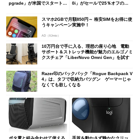
pgrade」が米国でスタート／
0i」がセールで25％オフの59
Bluetooth LEの新規格「Blu
90円に
etooth High Data Throughp
スマホ2GBで月額850円～ 格安SIMをお得に使
ut」が明...
うキャンペーン実施中！
AD（IIJmio）
10万円台で手に入る、理想の座り心地 電動
サポート＆ストレッチ機能が魅力のエルゴノミ
クスチェア「LiberNovo Omni Gen」を試す
Razer印のバックパック「Rogue Backpack V
4」は、タフで収納力バツグン ゲーマーじゃ
なくても欲しくなる
ポタ電と組み合わせて使える
手首を動かさず静かなクリッ