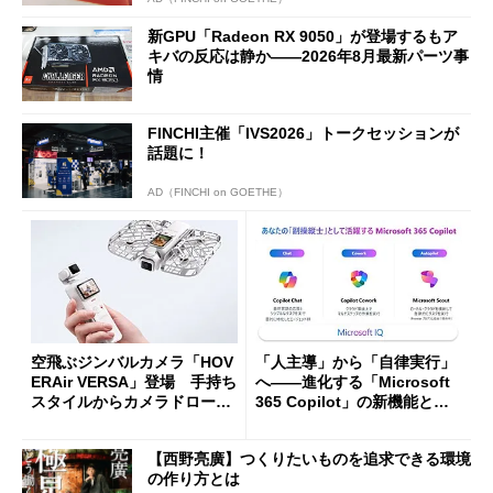
新GPU「Radeon RX 9050」が登場するもア
キバの反応は静か――2026年8月最新パーツ事
情
FINCHI主催「IVS2026」トークセッションが
話題に！
AD（FINCHI on GOETHE）
空飛ぶジンバルカメラ「HOV
「人主導」から「自律実行」
ERAir VERSA」登場 手持ち
へ――進化する「Microsoft
スタイルからカメラドローン
365 Copilot」の新機能とエ
に合体変形
ージェントAIの現在地
【西野亮廣】つくりたいものを追求できる環境
の作り方とは