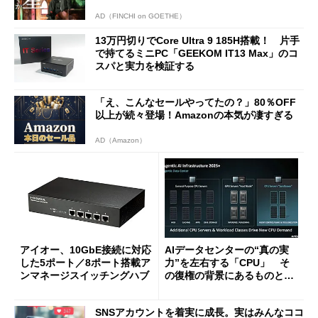
AD（FINCHI on GOETHE）
13万円切りでCore Ultra 9 185H搭載！ 片手
で持てるミニPC「GEEKOM IT13 Max」のコ
スパと実力を検証する
「え、こんなセールやってたの？」80％OFF
以上が続々登場！Amazonの本気が凄すぎる
AD（Amazon）
アイオー、10GbE接続に対応
AIデータセンターの“真の実
した5ポート／8ポート搭載ア
力”を左右する「CPU」 そ
ンマネージスイッチングハブ
の復権の背景にあるものと
は？
SNSアカウントを着実に成長。実はみんなココ