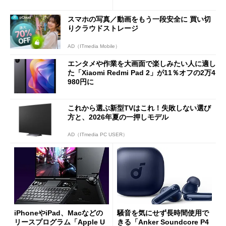
や質感を確認しながら購入可
ーム体験や実用性は？
能
スマホの写真／動画をもう一段安全に 買い切
りクラウドストレージ
AD（ITmedia Mobile）
エンタメや作業を大画面で楽しみたい人に適し
た「Xiaomi Redmi Pad 2」が11％オフの2万4
980円に
これから選ぶ新型TVはこれ！失敗しない選び
方と、2026年夏の一押しモデル
AD（ITmedia PC USER）
iPhoneやiPad、Macなどの
騒音を気にせず長時間使用で
リースプログラム「Apple U
きる「Anker Soundcore P4