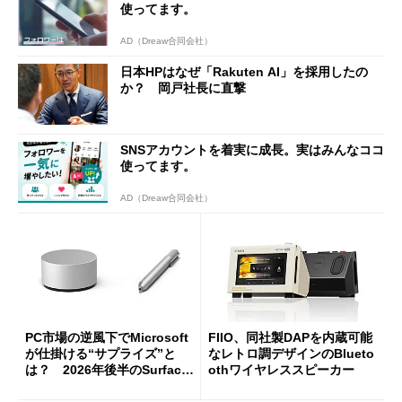
使ってます。
AD（Dreaw合同会社）
日本HPはなぜ「Rakuten AI」を採用したの
か？ 岡戸社長に直撃
SNSアカウントを着実に成長。実はみんなココ
使ってます。
AD（Dreaw合同会社）
PC市場の逆風下でMicrosoft
FIIO、同社製DAPを内蔵可能
が仕掛ける“サプライズ”と
なレトロ調デザインのBlueto
は？ 2026年後半のSurface
othワイヤレススピーカー
新製品を予想する