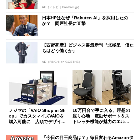
AD（アドビ｜CanCam.jp）
日本HPはなぜ「Rakuten AI」を採用したの
か？ 岡戸社長に直撃
【西野亮廣】ビジネス書最新刊『北極星 僕た
ちはどう働くか』
AD（FINCHI on GOETHE）
ノジマの「VAIO Shop in Sh
10万円台で手に入る、理想の
op」でカスタマイズVAIOを
座り心地 電動サポート＆ス
購入可能に 店頭でデザイン
トレッチ機能が魅力のエルゴ
や質感を確認しながら購入可
ノミクスチェア「LiberNovo
能
Omni Gen」を試す
「今日の目玉商品は？」毎日変わるAmazonタ