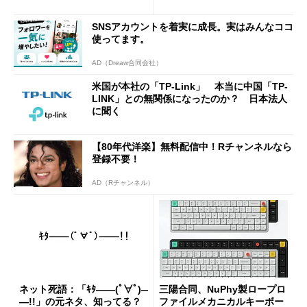
2万4980円に
SNSアカウントを着実に成長。実はみんなココ
使ってます。
AD（Dreaw合同会社）
米国が本社の「TP-Link」 本当に中国「TP-
LINK」との無関係になったのか？ 日本法人
に聞く
【80年代洋楽】無料配信中！Rチャンネルなら
登録不要！
AD（Rチャンネル）
ネット死語：「ｷﾀ――(ﾟ∀ﾟ)―
三陽合同、NuPhy製ロープロ
―!!」の元ネタ、知ってる？
ファイルメカニカルキーボー