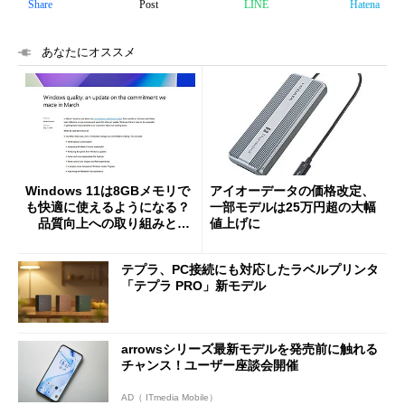
Share
Post
LINE
Hatena
あなたにオススメ
Windows 11は8GBメモリで
アイオーデータの価格改定、
も快適に使えるようになる？
一部モデルは25万円超の大幅
品質向上への取り組みと
値上げに
「26H2」に向けた中間報告
テプラ、PC接続にも対応したラベルプリンタ
「テプラ PRO」新モデル
arrowsシリーズ最新モデルを発売前に触れる
チャンス！ユーザー座談会開催
AD（ ITmedia Mobile）