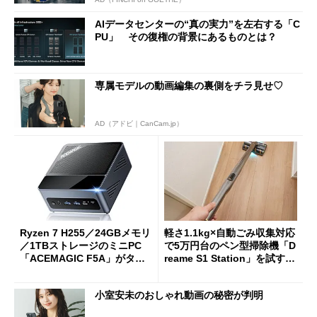
AIデータセンターの“真の実力”を左右する「C
PU」 その復権の背景にあるものとは？
専属モデルの動画編集の裏側をチラ見せ♡
AD（アドビ｜CanCam.jp）
Ryzen 7 H255／24GBメモリ
軽さ1.1kg×自動ごみ収集対応
／1TBストレージのミニPC
で5万円台のペン型掃除機「D
「ACEMAGIC F5A」がタイ
reame S1 Station」を試す
ムセールで41％オフの10万69
見えた長所と短所
98円に
小室安未のおしゃれ動画の秘密が判明