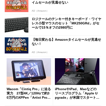
イムセールが見逃せない
AD（Amazon）
ロジクールのテンキー付きキーボード・ワイヤ
レス小型マウスのセット「MK250GRd」がセ
ールで15％オフの2980円に
【毎日変わる】Amazonタイムセールが見逃せ
ない！
AD（Amazon）
Wacom「Cintiq Pro」に迫る
iPhoneやiPad、Macなどの
実力 27型4K／120Hzで約3
リースプログラム「Apple U
0万円のXPPen「Artist Pro 2
pgrade」が米国でスタート／
7（Gen 2）」でお絵描きして
Bluetooth LEの新規格「Blu
分かった魅力と妥協点
etooth High Data Throughp