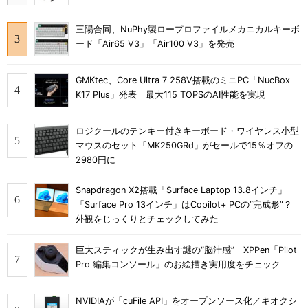
三陽合同、NuPhy製ロープロファイルメカニカルキーボ
ード「Air65 V3」「Air100 V3」を発売
GMKtec、Core Ultra 7 258V搭載のミニPC「NucBox
K17 Plus」発表 最大115 TOPSのAI性能を実現
ロジクールのテンキー付きキーボード・ワイヤレス小型
マウスのセット「MK250GRd」がセールで15％オフの
2980円に
Snapdragon X2搭載「Surface Laptop 13.8インチ」
「Surface Pro 13インチ」はCopilot+ PCの“完成形”？
外観をじっくりとチェックしてみた
巨大スティックが生み出す謎の“脳汁感” XPPen「Pilot
Pro 編集コンソール」のお絵描き実用度をチェック
NVIDIAが「cuFile API」をオープンソース化／キオクシ