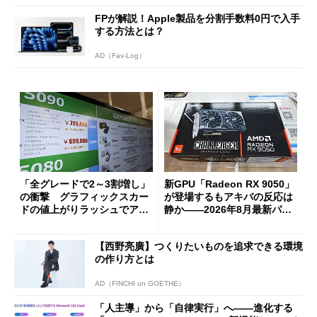
FPが解説！Apple製品を分割手数料0円で入手
する方法とは？
AD（Fav-Log）
「全グレードで2～3割増し」
新GPU「Radeon RX 9050」
の衝撃 グラフィックスカー
が登場するもアキバの反応は
ドの値上がりラッシュでアキ
静か――2026年8月最新パー
バの購入制限が深刻化
ツ事情
【西野亮廣】つくりたいものを追求できる環境
の作り方とは
AD（FINCHI on GOETHE）
「人主導」から「自律実行」へ――進化する