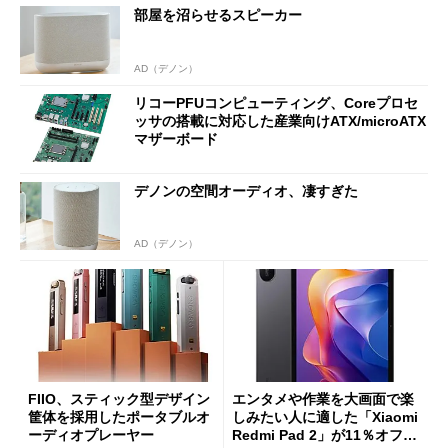
部屋を沼らせるスピーカー
ut」が明...
AD（デノン）
リコーPFUコンピューティング、Coreプロセ
ッサの搭載に対応した産業向けATX/microATX
マザーボード
デノンの空間オーディオ、凄すぎた
AD（デノン）
FIIO、スティック型デザイン
エンタメや作業を大画面で楽
筐体を採用したポータブルオ
しみたい人に適した「Xiaomi
ーディオプレーヤー
Redmi Pad 2」が11％オフの