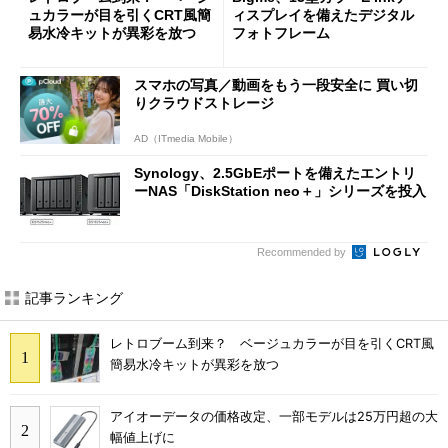
ュカラーが目を引くCRT風簡
ィスプレイを備えたデジタル
易水冷キットが異彩を放つ
フォトフレーム
スマホの写真／動画をもう一段安全に 買い切
りクラウドストレージ
AD（ITmedia Mobile）
Synology、2.5GbEポートを備えたエントリ
ーNAS「DiskStation neo＋」シリーズを投入
Recommended by
記事ランキング
レトロブーム到来？ ベージュカラーが目を引くCRT風
簡易水冷キットが異彩を放つ
アイオーデータの価格改定、一部モデルは25万円超の大
幅値上げに