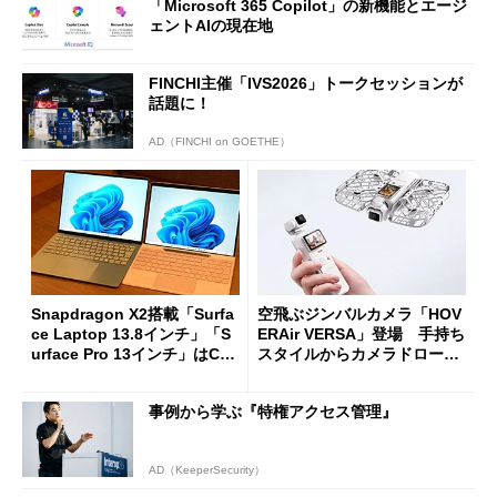
「Microsoft 365 Copilot」の新機能とエージ
ェントAIの現在地
FINCHI主催「IVS2026」トークセッションが
話題に！
AD（FINCHI on GOETHE）
Snapdragon X2搭載「Surfa
空飛ぶジンバルカメラ「HOV
ce Laptop 13.8インチ」「S
ERAir VERSA」登場 手持ち
urface Pro 13インチ」はCop
スタイルからカメラドローン
ilot+ PCの“完成形”？ 外観
に合体変形
をじっくりとチェックしてみ
事例から学ぶ『特権アクセス管理』
た
AD（KeeperSecurity）