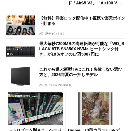
ド「Air65 V3」「Air100 V
3」を発売
【無料】洋楽ロック配信中！視聴で楽天ポイン
ト貯まる
AD（Rチャンネル）
最大毎秒7200MBの高速転送が可能な「WD_B
LACK 8TB SN850X NVMe ヒートシンク付
き」が18％オフの17万5087円に
これから選ぶ新型TVはこれ！失敗しない選び
方と、2026年夏の一押しモデル
AD（ITmedia PC USER）
レトロブーム到来？ ベージ
Bigme、13型カラーE Inkデ