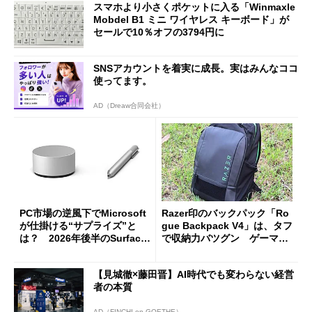
スマホより小さくポケットに入る「Winmaxle
Mobdel B1 ミニ ワイヤレス キーボード」が
セールで10％オフの3794円に
SNSアカウントを着実に成長。実はみんなココ
使ってます。
AD（Dreaw合同会社）
PC市場の逆風下でMicrosoft
Razer印のバックパック「Ro
が仕掛ける“サプライズ”と
gue Backpack V4」は、タフ
は？ 2026年後半のSurface
で収納力バツグン ゲーマー
新製品を予想する
じゃなくても欲しくなる
【見城徹×藤田晋】AI時代でも変わらない経営
者の本質
AD（FINCHI on GOETHE）