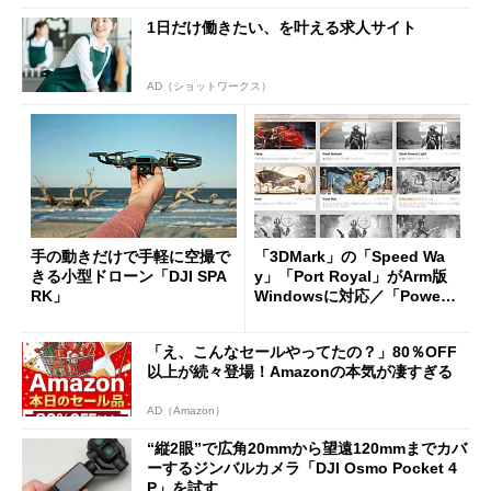
1日だけ働きたい、を叶える求人サイト
AD（ショットワークス）
手の動きだけで手軽に空撮で
「3DMark」の「Speed Wa
きる小型ドローン「DJI SPA
y」「Port Royal」がArm版
RK」
Windowsに対応／「PowerT
oys 0.100」公開 コマンド
パレットなどで大規模アップ
「え、こんなセールやってたの？」80％OFF
デート
以上が続々登場！Amazonの本気が凄すぎる
AD（Amazon）
“縦2眼”で広角20mmから望遠120mmまでカバ
ーするジンバルカメラ「DJI Osmo Pocket 4
P」を試す