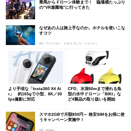
乗馬からドローン体験まで！ 臨場感たっぷり
の“VR遊園地”に行ってきた
なぜあの人は旅上手なのか。ホテルを使いこな
すコツ
AD（アメリカン・エキスプレス・ジャパン）
より手頃な「Insta360 X4 Ai
CFD、水深60mまで潜れる魚
r」 約165gで小型、8K／30
型の水中ドローン「BIKI」な
fps撮影に対応
ど4製品の取り扱いを開始
スマホ2GBで月額850円～ 格安SIMをお得に使
うキャンペーン実施中！
AD（IIJmio）