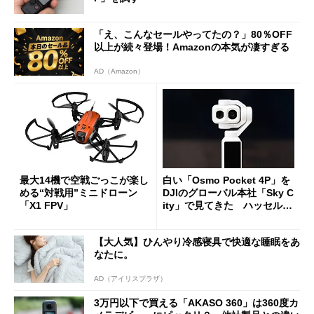
「え、こんなセールやってたの？」80％OFF
以上が続々登場！Amazonの本気が凄すぎる
AD（Amazon）
最大14機で空戦ごっこが楽し
白い「Osmo Pocket 4P」を
める“対戦用”ミニドローン
DJIのグローバル本社「Sky C
「X1 FPV」
ity」で見てきた ハッセルブ
ラッドを統合する真の狙い
【大人気】ひんやり冷感寝具で快適な睡眠をあ
なたに。
AD（アイリスプラザ）
3万円以下で買える「AKASO 360」は360度カ