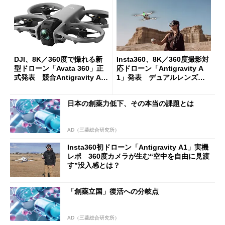
DJI、8K／360度で撮れる新
Insta360、8K／360度撮影対
型ドローン「Avata 360」正
応ドローン「Antigravity A
式発表 競合Antigravity A1
1」発表 デュアルレンズで
の対抗モデルに
本体消える 直感操作と専用
ゴーグルで視点自在
日本の創薬力低下、その本当の課題とは
AD（三菱総合研究所）
Insta360初ドローン「Antigravity A1」実機
レポ 360度カメラが生む“空中を自由に見渡
す”没入感とは？
「創薬立国」復活への分岐点
AD（三菱総合研究所）