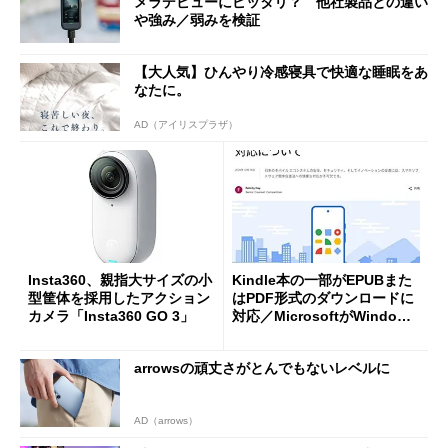
メラデビューにピッタリ？ 他社製品との違い
や強み／弱みを検証
【大人気】ひんやり冷感寝具で快適な睡眠をあ
なたに。
AD（アイリスプラザ）
Insta360、親指大サイズの小
Kindle本の一部がEPUBまた
型筐体を採用したアクション
はPDF形式のダウンロードに
カメラ「Insta360 GO 3」
対応／MicrosoftがWindows
ライセンスの電話認証を終了
arrowsの頑丈さがとんでもないレベルに
AD（arrows）