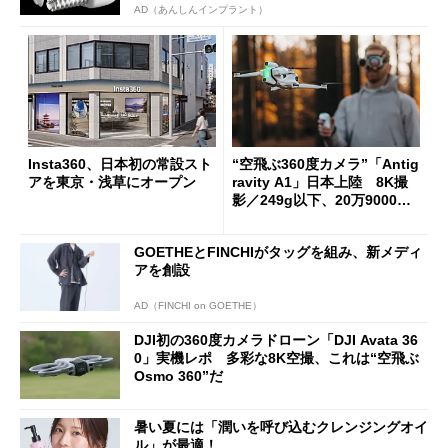
AD（あんしんインプラント）
Insta360、日本初の常設スト
“空飛ぶ360度カメラ”「Antig
アを東京・浅草にオープン
ravity A1」日本上陸 8K撮
影／249g以下、20万9000円
から
GOETHEとFINCHIがタッグを組み、新メディ
アを創設
AD（FINCHI on GOETHE）
DJI初の360度カメラドローン「DJI Avata 36
0」実機レポ 多彩な8K空撮、これは“空飛ぶ
Osmo 360”だ
暑い夏には「潤いを呼び込むクレンジングオイ
ル」が最適！