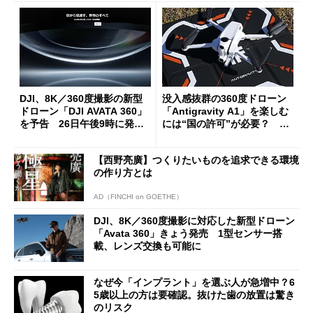
DJI、8K／360度撮影の新型
没入感抜群の360度ドローン
ドローン「DJI AVATA 360」
「Antigravity A1」を楽しむ
を予告 26日午後9時に発表
には“国の許可”が必要？ 知
へ
っておくべき航空法の基礎と
申請のリアル
【西野亮廣】つくりたいものを追求できる環境
の作り方とは
AD（FINCHI on GOETHE）
DJI、8K／360度撮影に対応した新型ドローン
「Avata 360」きょう発売 1型センサー搭
載、レンズ交換も可能に
なぜ今「インプラント」を選ぶ人が急増中？6
5歳以上の方は要確認。抜けた歯の放置は驚き
のリスク