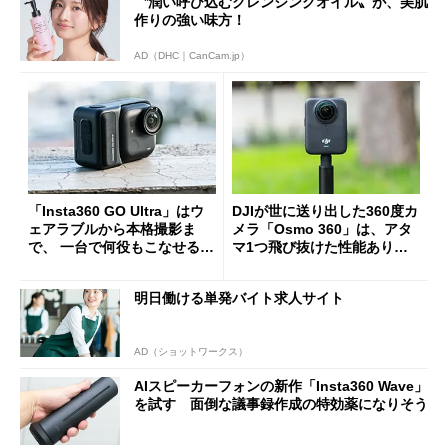
〝潤い呼び込むクレンジングオイル〟が、美肌
作りの強い味方！
AD（DHC｜CanCam.jp）
「Insta360 GO Ultra」はウ
DJIが世に送り出した360度カ
ェアラブルから本格撮影ま
メラ「Osmo 360」は、アタ
で、 一台で何役もこなせる可
マ1つ飛び抜けた性能あり
能性を秘めている 実機レビ
実機テストで実感
ュー
明日働ける単発バイト求人サイト
AD（ショットワークス）
AIスピーカーフォンの新作「Insta360 Wave」
を試す 面倒な議事録作成の特効薬になりそう