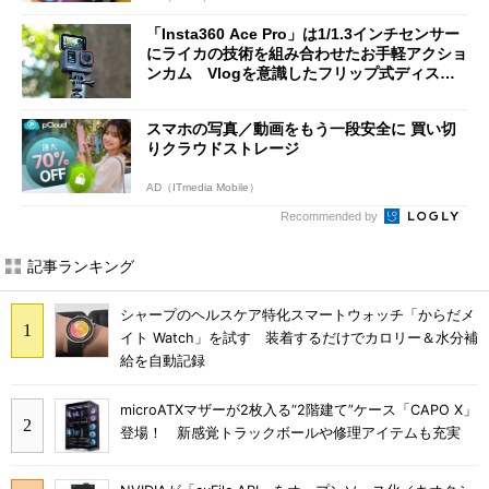
「Insta360 Ace Pro」は1/1.3インチセンサー
にライカの技術を組み合わせたお手軽アクショ
ンカム Vlogを意識したフリップ式ディスプ
レイも魅力
スマホの写真／動画をもう一段安全に 買い切
りクラウドストレージ
AD（ITmedia Mobile）
Recommended by
記事ランキング
シャープのヘルスケア特化スマートウォッチ「からだメ
イト Watch」を試す 装着するだけでカロリー＆水分補
給を自動記録
microATXマザーが2枚入る“2階建て”ケース「CAPO X」
登場！ 新感覚トラックボールや修理アイテムも充実