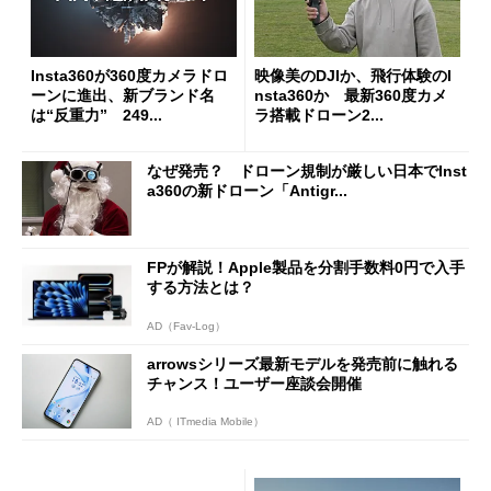
Insta360が360度カメラドロ
映像美のDJIか、飛行体験のI
ーンに進出、新ブランド名
nsta360か 最新360度カメ
は“反重力” 249...
ラ搭載ドローン2...
なぜ発売？ ドローン規制が厳しい日本でInst
a360の新ドローン「Antigr...
FPが解説！Apple製品を分割手数料0円で入手
する方法とは？
AD（Fav-Log）
arrowsシリーズ最新モデルを発売前に触れる
チャンス！ユーザー座談会開催
AD（ ITmedia Mobile）