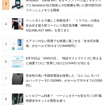
NVIDIAが「cuFile API」をオープンソース化／キオクシ
アとSandiskがQLC技術と332積層を用いた第10世代3D
フラッシュメモリを開発
ペットボトルで優しく本格洗浄！ 「ミラブル」の泡を
生み出す超小型コードレス高圧洗浄機「MIRABLE
AQUABLAST MINI」を見てきた
エアコンのない部屋でも快適に過ごせる「水冷式冷風
扇」がセールで35％オフの8498円に
8月10日は「VAIOの日」 特設サイトでクイズに答える
と抽選で1人に“世界に1台だけのVAIO”が当たる
安全性の高い半固体電池を採用した「エレコム モバイ
ルバッテリー EC-C60MN」がセールで15％オフの3390
円に
レトロブーム到来？ ベージュカラーが目を引くCRT風
簡易水冷キットが異彩を放つ