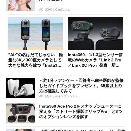
AD（DHC｜CanCam.jp）
“Air”の名はだてじゃない 軽
Insta360、1/1.3型センサー搭
量な8K／360度カメラとして
載のWebカメラ「Link 2 Pro
大きな魅力を放つ「Insta360
／Link 2C Pro」発表 新フ
X4 Air」 X5と撮り比べて分
ォーカス機構やAI要約など
かった性能差
＜約1分＞アンケート回答者へ歯科医師が監修
したガイドブックをプレゼント。65歳以上の
方は確認してみて
AD（あんしんインプラント）
Insta360 Ace Pro 2をスナップシューターに
変える「ストリート撮影グリップPro」と3つ
のオプションレンズを試す