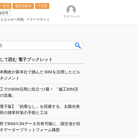
ー管理
電気自動車
IT活用
備管理
マイページ
エネルギー列島
テーマサイト
eek
ション総合展
して読む 電子ブックレット
ク
本郵政が新本社で挑んだ BIMを活用したビル
ネジメント
工でのBIM活用に役立つ1冊！ 「施工BIM活
の流儀」
電子版】「効果なし」を回避する、太陽光発
所の雑草対策の手順と工法
民でBIM/CIMデータ共有可能に、国交省が目
すデータープラットフォーム構想