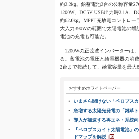
約2.2kg。鉛蓄電池2台の公称容量27
1200W、DC5V USB出力時2.1A、
約62.0kg。MPPT充放電コント
大入力390Wの範囲で太陽電池の
電池の充電も可能だ。
1200Wの正弦波インバーターは、2
る。蓄電池の電圧と給電機器の消
2台まで接続して、給電容量を最大8
おすすめホワイトペーパー
いまさら聞けない「ペロブスカ
急増する太陽光発電の「雑草ト
導入が加速する再エネ・系統
「ペロブスカイト太陽電池」の
ドマップを解説