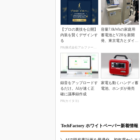
【プロの裏技を公開】
容量7.0kWhの家庭用
内装を賢くデザインす
蓄電池とV2Hを新開
る
発、東京電力とダイヤ
ゼブラ電機が共同...
PR(株式会社アルファーテクノ)
録音をアップロードす
家電も動くハンディ蓄
るだけ。AIが速く正
電池、ホンダが発売
確に議事録作成
PR(カイタヨ)
TechFactory ホワイトペーパー新着情報
AIで脱炭素計画を最適化、初年度からエ