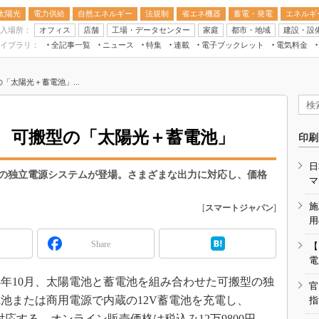
太陽光
電力供給
自然エネルギー
法規制
省エネ機器
蓄電・発電
エネルギ
入場所：
オフィス
店舗
工場・データセンター
家庭
都市・地域
建設・設
イブラリ：
全記事一覧
ニュース
特集
連載
電子ブックレット
電気料金
スマートエネルギーW
「太陽光＋蓄電池」...
住宅・都市イノベー
太陽光発電運用
新電力
、可搬型の「太陽光＋蓄電池」
印刷
電気料金ガイドブッ
日
空調特集
の独立電源システムが登場。さまざまな出力に対応し、価格
マ
BEMS
施
[
スマートジャパン
]
キーワード解説
用
Share
【
電
8年10月、太陽電池と蓄電池を組み合わせた可搬型の独
官
池または商用電源で内蔵の12V蓄電池を充電し、
指
に対応する。オンライン販売価格は税込み12万9800円。