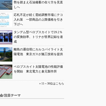
勢を踏まえ石油備蓄の在り方を見直
しへ
応札不足が続く需給調整市場にテコ
入れ策 一部商品の上限価格を引き
下げへ
タンデム型ペロブスカイトで29.2％
の変換効率、トリナが世界記録を達
成
離島の通信塔にカルコパイライト太
陽電池 東京ガスが施工技術を提供
ペロブスカイト太陽電池の性能評価
を開始 東北電力と倉元製作所
» 11～30位はこちら
会/注目テーマ