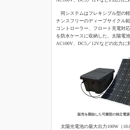
同システムはフレキシブル型の軽
ナンスフリーのディープサイクル鉛
コントローラー、フロート充電対応
を防水ケースに収納した。太陽電池
AC100V、DC5／12Vなどの出力
販売を開始した可搬型の独立電源
太陽光電池の最大出力100W（18.0V