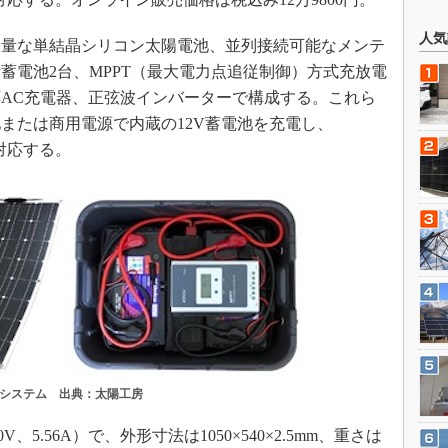
人気
量な単結晶シリコン太陽電池、並列接続可能なメンテ
蓄電池2台、MPPT（最大電力点追従制御）方式充放電
AC充電器、正弦波インバーターで構成する。これら
または商用電源で内蔵の12V蓄電池を充電し、
に対応する。
システム 出典：太陽工房
、5.56A）で、外形寸法は1050×540×2.5mm、重さは