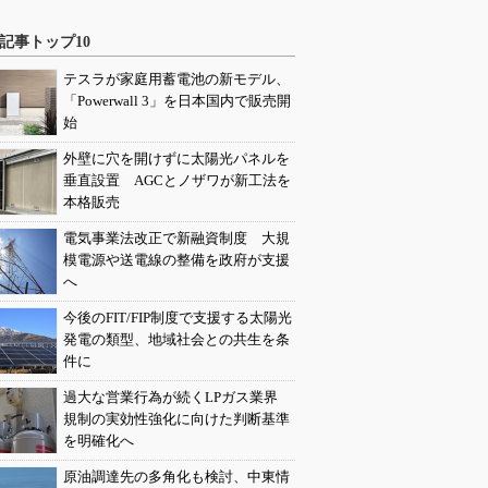
記事トップ10
テスラが家庭用蓄電池の新モデル、
「Powerwall 3」を日本国内で販売開
始
外壁に穴を開けずに太陽光パネルを
垂直設置 AGCとノザワが新工法を
本格販売
電気事業法改正で新融資制度 大規
模電源や送電線の整備を政府が支援
へ
今後のFIT/FIP制度で支援する太陽光
発電の類型、地域社会との共生を条
件に
過大な営業行為が続くLPガス業界
規制の実効性強化に向けた判断基準
を明確化へ
原油調達先の多角化も検討、中東情