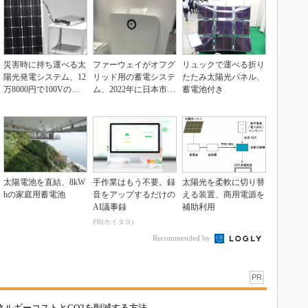
災害時に持ち運べる太
ファーウェイがオフグ
リュックで運べる折り
陽光発電システム、12
リッド用の蓄電システ
たたみ太陽光パネル、
万8000円で100Vの電
ム、2022年に日本市場
蓄電池付き
力を供給
へ
太陽電池を直結、8kW
手作業はもう不要。録
太陽光を柔軟に切り替
hの家庭用蓄電池
音をアップするだけの
える装置、商用電源を
AI議事録
補助利用
PR(カイタヨ)
Recommended by
PR
ネルギーコストとCO2を削減する方法