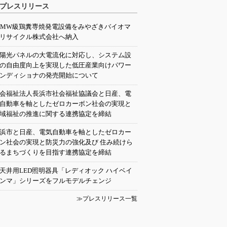
プレスリリース
0MW級鶏糞専焼発電設備をみやざきバイオマ
リサイクル株式会社へ納入
陽光パネルの大電流化に対応し、システム設
の自由度向上を実現した低圧産業向けパワー
ンディショナの発売開始について
会福祉法人長浜市社会福祉協議会と日産、電
自動車を軸としたゼロカーボン社会の実現と
域福祉の推進に関する連携協定を締結
浜市と日産、電気自動車を軸としたゼロカー
ン社会の実現と防災力の強化及び 住み続けら
るまちづくりを目指す連携協定を締結
天井用LED照明器具「レディオック ハイベイ
ンマ」シリーズをフルモデルチェンジ
≫プレスリリース一覧