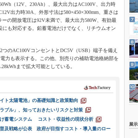
60Wh（12V、230Ah）、最大出力はAC100V、出力時
DC12V出力時30A、外形寸法は580×450×300mm、重さは
ローラーの開放電圧は92V未満で、最大出力580W、有効最
増設にも対応する。鉛蓄電池だけでなく、リチウムオン
つのAC100VコンセントとDC5V（USB）端子を備え
費電力も表示する。この他、別売りの補助電池格納部を
.28kWhまで拡大可能としている。
イト太陽電池」の基礎知識と政策動向
ラブル」、知っておきたいリスクと対策
向け蓄電システム コスト・収益性の現状分析
展示
普及戦略が公表 政府が目指すコスト・導入量のロー