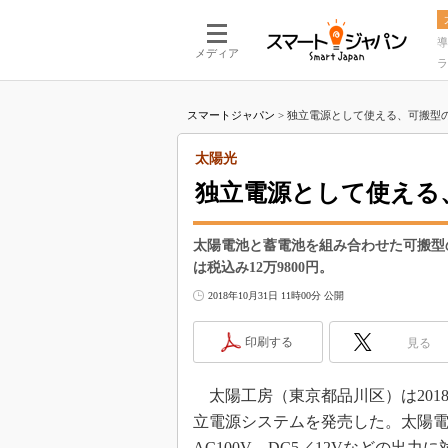
導
メディア
ラ
スマートジャパン
>
独立電源として使える、可搬型の
太陽光
独立電源として使える
太陽電池と蓄電池を組み合わせた可搬型
は税込み12万9800円。
2018年10月31日 11時00分 公開
印刷する
見る
太陽工房（東京都品川区）は201
立電源システムを発売した。太陽電
AC100V、DC5／12Vなどの出力