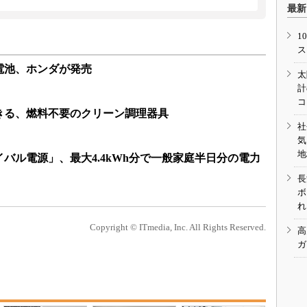
最新
1
ス
電池、ホンダが発売
太
計
コ
きる、燃料不要のクリーン調理器具
社
気
地
バル電源」、最大4.4kWh分で一般家庭半日分の電力
長
ボ
れ
Copyright © ITmedia, Inc. All Rights Reserved.
高
ガ