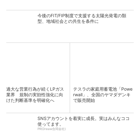
今後のFIT/FIP制度で支援する太陽光発電の類
型、地域社会との共生を条件に
過大な営業行為が続くLPガス
テスラの家庭用蓄電池「Powe
業界 規制の実効性強化に向
rwall」、全国のヤマダデンキ
けた判断基準を明確化へ
で販売開始
SNSアカウントを着実に成長。実はみんなココ
使ってます。
PR(Dreaw合同会社)