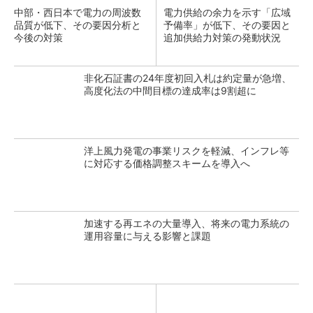
中部・西日本で電力の周波数
電力供給の余力を示す「広域
品質が低下、その要因分析と
予備率」が低下、その要因と
今後の対策
追加供給力対策の発動状況
非化石証書の24年度初回入札は約定量が急増、
高度化法の中間目標の達成率は9割超に
洋上風力発電の事業リスクを軽減、インフレ等
に対応する価格調整スキームを導入へ
加速する再エネの大量導入、将来の電力系統の
運用容量に与える影響と課題