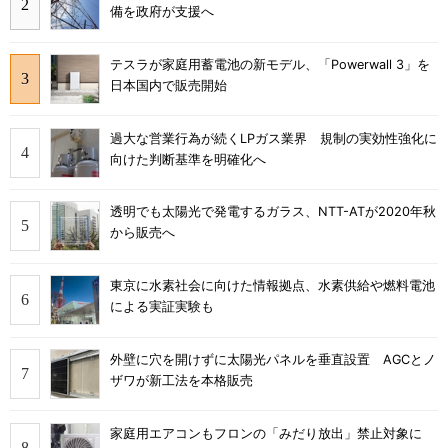
備を政府が支援へ
テスラが家庭用蓄電池の新モデル、「Powerwall 3」を
日本国内で販売開始
過大な営業行為が続くLPガス業界 規制の実効性強化に
向けた判断基準を明確化へ
透明でも太陽光で発電するガラス、NTT-ATが2020年秋
から販売へ
東京に水素社会に向けた情報拠点、水素供給や燃料電池
による実証実験も
外壁に穴を開けずに太陽光パネルを垂直設置 AGCとノ
ザワが新工法を本格販売
家庭用エアコンもフロンの「みだり放出」禁止対象に