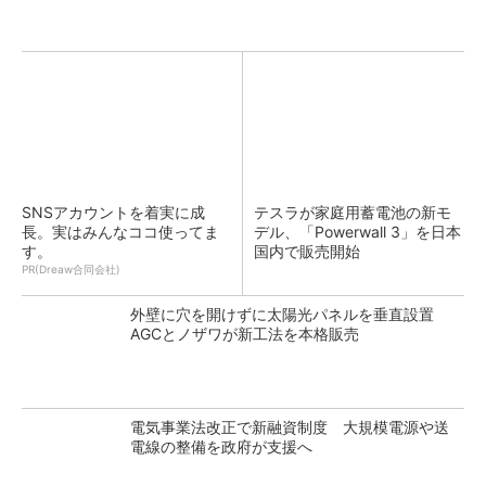
SNSアカウントを着実に成
テスラが家庭用蓄電池の新モ
長。実はみんなココ使ってま
デル、「Powerwall 3」を日本
す。
国内で販売開始
PR(Dreaw合同会社)
外壁に穴を開けずに太陽光パネルを垂直設置
AGCとノザワが新工法を本格販売
電気事業法改正で新融資制度 大規模電源や送
電線の整備を政府が支援へ