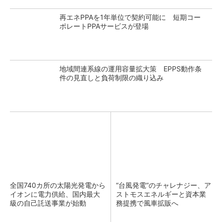
再エネPPAを1年単位で契約可能に 短期コー
ポレートPPAサービスが登場
地域間連系線の運用容量拡大策 EPPS動作条
件の見直しと負荷制限の織り込み
全国740カ所の太陽光発電から
“台風発電”のチャレナジー、ア
イオンに電力供給、国内最大
ストモスエネルギーと資本業
級の自己託送事業が始動
務提携で風車拡販へ