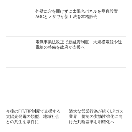
外壁に穴を開けずに太陽光パネルを垂直設置
AGCとノザワが新工法を本格販売
電気事業法改正で新融資制度 大規模電源や送
電線の整備を政府が支援へ
今後のFIT/FIP制度で支援する
過大な営業行為が続くLPガス
太陽光発電の類型、地域社会
業界 規制の実効性強化に向
との共生を条件に
けた判断基準を明確化へ