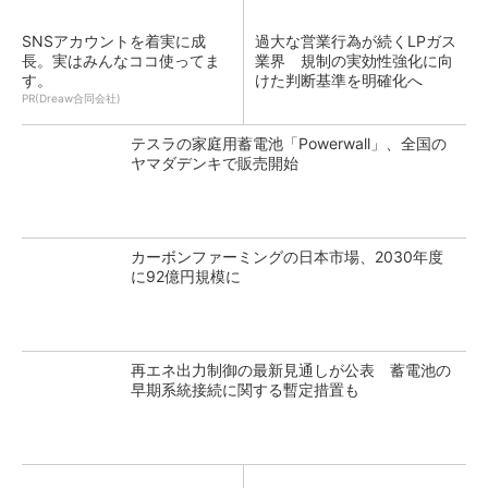
SNSアカウントを着実に成
過大な営業行為が続くLPガス
長。実はみんなココ使ってま
業界 規制の実効性強化に向
す。
けた判断基準を明確化へ
PR(Dreaw合同会社)
テスラの家庭用蓄電池「Powerwall」、全国の
ヤマダデンキで販売開始
カーボンファーミングの日本市場、2030年度
に92億円規模に
再エネ出力制御の最新見通しが公表 蓄電池の
早期系統接続に関する暫定措置も