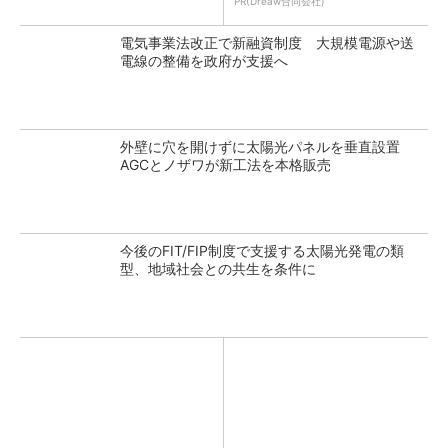
PR(Dreaw合同会社)
電気事業法改正で新融資制度 大規模電源や送
電線の整備を政府が支援へ
外壁に穴を開けずに太陽光パネルを垂直設置
AGCとノザワが新工法を本格販売
今後のFIT/FIP制度で支援する太陽光発電の類
型、地域社会との共生を条件に