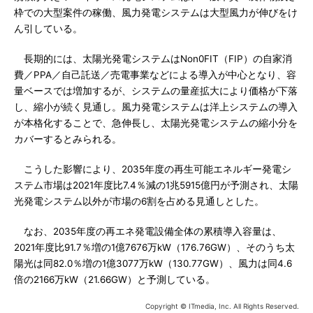
枠での大型案件の稼働、風力発電システムは大型風力が伸びをけ
ん引している。
長期的には、太陽光発電システムはNon0FIT（FIP）の自家消
費／PPA／自己託送／売電事業などによる導入が中心となり、容
量ベースでは増加するが、システムの量産拡大により価格が下落
し、縮小が続く見通し。風力発電システムは洋上システムの導入
が本格化することで、急伸長し、太陽光発電システムの縮小分を
カバーするとみられる。
こうした影響により、2035年度の再生可能エネルギー発電シ
ステム市場は2021年度比7.4％減の1兆5915億円が予測され、太陽
光発電システム以外が市場の6割を占める見通しとした。
なお、2035年度の再エネ発電設備全体の累積導入容量は、
2021年度比91.7％増の1億7676万kW（176.76GW）、そのうち太
陽光は同82.0％増の1億3077万kW（130.77GW）、風力は同4.6
倍の2166万kW（21.66GW）と予測している。
Copyright © ITmedia, Inc. All Rights Reserved.