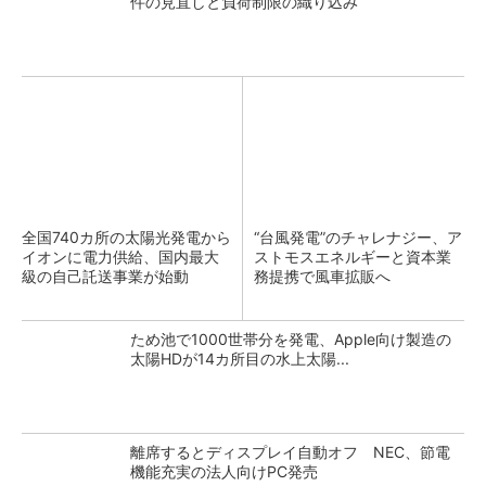
件の見直しと負荷制限の織り込み
全国740カ所の太陽光発電から
“台風発電”のチャレナジー、ア
イオンに電力供給、国内最大
ストモスエネルギーと資本業
級の自己託送事業が始動
務提携で風車拡販へ
ため池で1000世帯分を発電、Apple向け製造の
太陽HDが14カ所目の水上太陽...
離席するとディスプレイ自動オフ NEC、節電
機能充実の法人向けPC発売