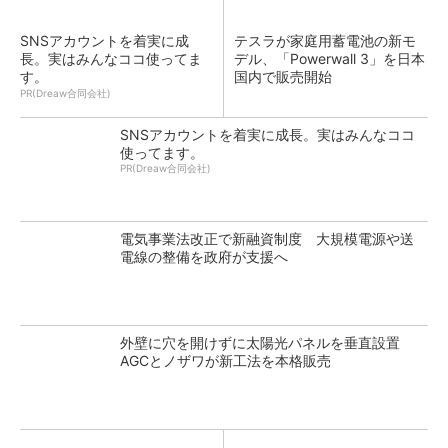
SNSアカウントを着実に成
テスラが家庭用蓄電池の新モ
長。実はみんなココ使ってま
デル、「Powerwall 3」を日本
す。
国内で販売開始
PR(Dreaw合同会社)
SNSアカウントを着実に成長。実はみんなココ
使ってます。
PR(Dreaw合同会社)
電気事業法改正で新融資制度 大規模電源や送
電線の整備を政府が支援へ
外壁に穴を開けずに太陽光パネルを垂直設置
AGCとノザワが新工法を本格販売