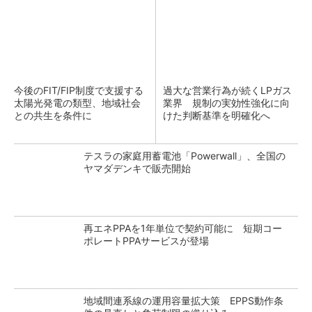
今後のFIT/FIP制度で支援する
過大な営業行為が続くLPガス
太陽光発電の類型、地域社会
業界 規制の実効性強化に向
との共生を条件に
けた判断基準を明確化へ
テスラの家庭用蓄電池「Powerwall」、全国の
ヤマダデンキで販売開始
再エネPPAを1年単位で契約可能に 短期コー
ポレートPPAサービスが登場
地域間連系線の運用容量拡大策 EPPS動作条