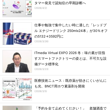
タマー発見で認知症の早期診断へ
(
2026/4/2
)
仕事や勉強で集中したい時に適した「レッドブ
ル エナジードリンク 250mlx24本」が30％オフ
の5132→3592円に
(
2026/3/26
)
ITmedia Virtual EXPO 2026 冬：味の素が目指
すスマートファクトリーの姿とは、不可欠な設
備データ標準化
(
2026/3/23
)
医療技術ニュース：既存薬が効きにくいがんに
も光、BNCT用ホウ素薬剤を開発
(
2026/3/5
)
「予約を全て止めてください！」 老舗酒造で