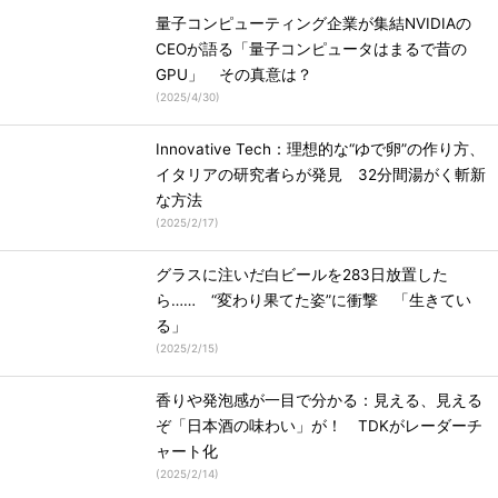
量子コンピューティング企業が集結NVIDIAの
CEOが語る「量子コンピュータはまるで昔の
GPU」 その真意は？
(
2025/4/30
)
Innovative Tech：理想的な“ゆで卵”の作り方、
イタリアの研究者らが発見 32分間湯がく斬新
な方法
(
2025/2/17
)
グラスに注いだ白ビールを283日放置した
ら…… “変わり果てた姿”に衝撃 「生きてい
る」
(
2025/2/15
)
香りや発泡感が一目で分かる：見える、見える
ぞ「日本酒の味わい」が！ TDKがレーダーチ
ャート化
(
2025/2/14
)