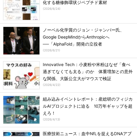
化する糖修飾環状ジペプチド素材
(
2026/6/24
)
ノーベル化学賞のジョン・ジャンパー氏、
Google DeepMindからAnthropicへ
──「AlphaFold」開発の立役者
(
2026/6/21
)
Innovative Tech：小麦粉や米粉はなぜ「食べ
過ぎてなくても太る」のか 体重増加との意外
な関係、大阪公立大がマウスで検証
(
2026/4/22
)
組み込みイベントレポート：産総研のフィジカ
ルAIプロジェクトに迫る 10万年ギャップを超
えろ！
(
2026/4/13
)
医療技術ニュース：血中NfLを捉えるDNAアプ