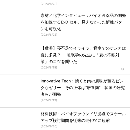
(
2024/8/28
)
素材／化学インタビュー：バイオ医薬品の開発
を加速するExD セル、見えなかった解離パター
ンを可視化
(
2024/8/26
)
【猛暑】寝不足でイライラ、寝室でのケンカは
夏に多発？──睡眠学の先生に「夏の不眠対
策」のコツを聞いた
(
2024/8/15
)
Innovative Tech：焼くと肉の風味が薫るピン
クなゼリー その正体は“培養肉” 韓国の研究
者らが開発
(
2024/7/19
)
材料技術：バイオファウンドリ拠点でスケール
アップ検討期間を従来の6分の1に短縮
(
2024/6/20
)