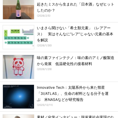
起きたミスから生まれた「日本酒」なぜヒット
したのか？
(
2026/2/5
)
いまさら聞けない「希土類元素」（レアアー
ス） 実はそんなに“レア”じゃない元素の基本
を解説
(
2026/1/30
)
味の素ファインテクノ：味の素のアミノ酸製造
から発展 低温硬化性の接着材料
(
2026/1/29
)
Innovative Tech：太陽系外から来た彗星
「3I/ATLAS」、生命の材料となる分子を運
ぶ 米NASAなどが研究報告
(
2025/12/11
)
素材／化学インタビュー：脱炭素社会実現のた