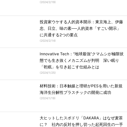
(
2024/2/19
)
投資家ウケする人的資本開示：東京海上、伊藤
忠、日立、味の素──人的資本「すごい開示」
に共通する2つの要点
(
2024/2/14
)
Innovative Tech：“地球最強”クマムシが極限状
態でも生き抜くメカニズムが判明 深い眠り
「乾眠」を引き起こす仕組みとは
(
2024/1/25
)
材料技術：日本触媒と理研がPESを用いた新規
海洋生分解性プラスチックの開発に成功
(
2024/1/19
)
大ヒットしたスポドリ「DAKARA」はなぜ麦茶
に？ 社内の反対を押し切った起死回生の一手