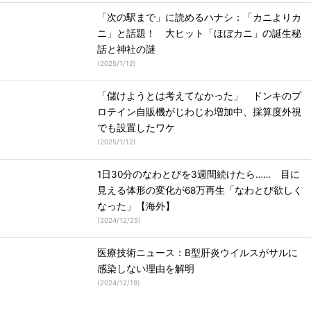
「次の駅まで」に読めるハナシ：「カニよりカ
ニ」と話題！ 大ヒット「ほぼカニ」の誕生秘
話と神社の謎
(
2025/1/12
)
「儲けようとは考えてなかった」 ドンキのプ
ロテイン自販機がじわじわ増加中、採算度外視
でも設置したワケ
(
2025/1/12
)
1日30分のなわとびを3週間続けたら…… 目に
見える体形の変化が68万再生「なわとび欲しく
なった」【海外】
(
2024/12/25
)
医療技術ニュース：B型肝炎ウイルスがサルに
感染しない理由を解明
(
2024/12/19
)