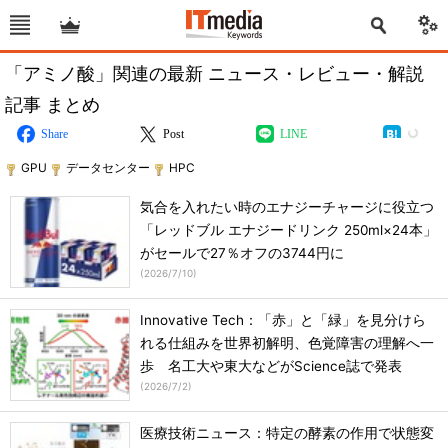
「アミノ酸」関連の最新 ニュース・レビュー・解説
記事 まとめ
Share
Post
LINE
GPU
データセンター
HPC
気合を入れたい時のエナジーチャージに役立つ
「レッドブル エナジードリンク 250ml×24本」
がセールで27％オフの3744円に
(
2026/7/10
)
Innovative Tech：「赤」と「緑」を見分けら
れる仕組みを世界初解明、色覚障害の理解へ一
歩 名工大や東大などがScience誌で発表
(
2026/7/2
)
医療技術ニュース：特定の酵素の作用で状態変