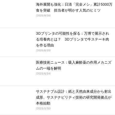
海外展開も強化：日清「完全メシ」累計5000万
食を突破 担当者が明かす人気のヒミツ
(
2025/9/28
)
3Dプリンタの可能性を探る：万博で展示され
る培養肉とは？ 3Dプリンタで牛ステーキ肉
を作る理由
(
2025/8/25
)
医療技術ニュース：吸入麻酔薬の作用メカニズ
ムの一端を解明
(
2025/6/24
)
サステナブル設計：紙と天然由来成分から射出
成形、サステナビリティ技術の研究開発拠点が
本格始動
(
2025/5/30
)