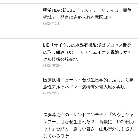
明治HDの新CSO「サステナビリティは非競争
領域」 発言に込められた意図は？
(
2024/10/8
)
LIBリサイクルの水熱有機酸浸出プロセス開発
の取り組み（6）：リチウムイオン電池リサイ
クル技術の現在地
(
2024/9/26
)
医療技術ニュース：合成生物学的手法により家
族性アルツハイマー病特有の老人斑を再現
(
2024/9/19
)
長浜淳之介のトレンドアンテナ：「冷やしシャ
ンプー」はなぜ生まれた？ 背景に「1000円カ
ット」台頭と、厳しい暑さ 山形県外にも拡大
しているワケ