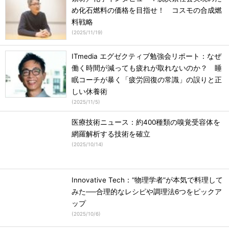
め化石燃料の価格を目指せ！ コスモの合成燃
料戦略
(
2025/11/19
)
ITmedia エグゼクティブ勉強会リポート：なぜ
働く時間が減っても疲れが取れないのか？ 睡
眠コーチが暴く「疲労回復の常識」の誤りと正
しい休養術
(
2025/11/5
)
医療技術ニュース：約400種類の嗅覚受容体を
網羅解析する技術を確立
(
2025/10/14
)
Innovative Tech：“物理学者”が本気で料理して
みた──合理的なレシピや調理法6つをピックア
ップ
(
2025/10/6
)