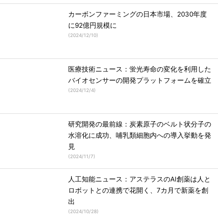
カーボンファーミングの日本市場、2030年度
に92億円規模に
(
2024/12/10
)
医療技術ニュース：蛍光寿命の変化を利用した
バイオセンサーの開発プラットフォームを確立
(
2024/12/4
)
研究開発の最前線：炭素原子のベルト状分子の
水溶化に成功、哺乳類細胞内への導入挙動を発
見
(
2024/11/7
)
人工知能ニュース：アステラスのAI創薬は人と
ロボットとの連携で花開く、7カ月で新薬を創
出
(
2024/10/28
)