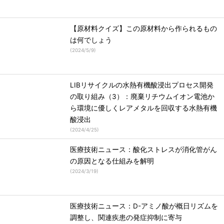
【原材料クイズ】この原材料から作られるもの
は何でしょう
(
2024/5/9
)
LIBリサイクルの水熱有機酸浸出プロセス開発
の取り組み（3）：廃棄リチウムイオン電池か
ら環境に優しくレアメタルを回収する水熱有機
酸浸出
(
2024/4/25
)
医療技術ニュース：酸化ストレスが消化管がん
の原因となる仕組みを解明
(
2024/3/19
)
医療技術ニュース：D-アミノ酸が概日リズムを
調整し、関連疾患の発症抑制に寄与