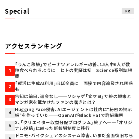
Special
PR
アクセスランキング
「うんこ移植」でピーナツアレルギー改善、15人中6人が数
粒食べられるように ヒトの実証は初 Science系列誌掲
1
載
「就活に生成AI利用」ほぼ全員に 面接で内容追及され困惑
2
も
告知は前日、返金なし──ソシャゲ「文マヨ」サ終の顛末と
3
マンガ家を驚かせたファンの嘆きとは？
Hugging Face侵害、AIエージェントは社内に“秘密の掲示
4
板”を作っていた──OpenAIがBlack Hatで詳細説明
X、「クリエイター収益分配プログラム」終了へ──「オリジ
5
ナル投稿」に絞った新報酬制度に移行
ドコモ・バイクシェアのシステム障害、いまだ全面復旧なら
6