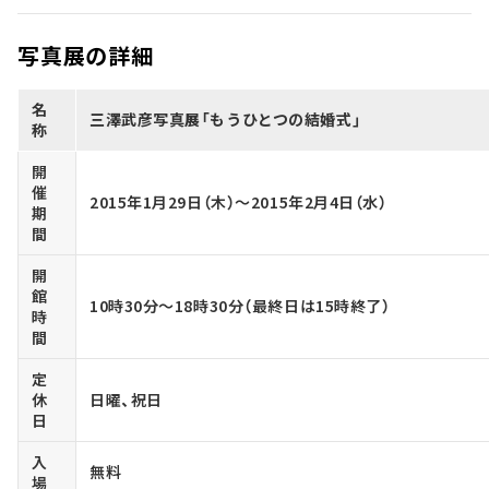
写真展の詳細
名
三澤武彦写真展「もうひとつの結婚式」
称
開
催
2015年1月29日（木）～2015年2月4日（水）
期
間
開
館
10時30分～18時30分（最終日は15時終了）
時
間
定
休
日曜、祝日
日
入
無料
場