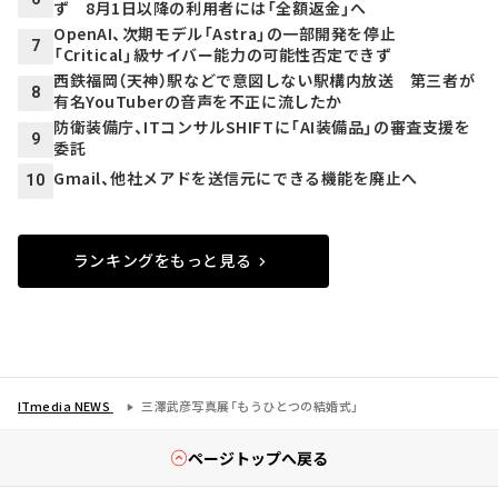
ず 8月1日以降の利用者には「全額返金」へ
OpenAI、次期モデル「Astra」の一部開発を停止
7
「Critical」級サイバー能力の可能性否定できず
西鉄福岡（天神）駅などで意図しない駅構内放送 第三者が
8
有名YouTuberの音声を不正に流したか
防衛装備庁、ITコンサルSHIFTに「AI装備品」の審査支援を
9
委託
Gmail、他社メアドを送信元にできる機能を廃止へ
10
ランキングをもっと見る
ITmedia NEWS
三澤武彦写真展「もうひとつの結婚式」
ページトップへ戻る