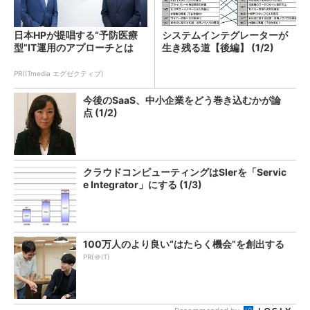
日本HPが提唱する“予防医療
システムインテグレーターが
型”IT運用のアプローチとは
生き残る道【後編】 (1/2)
PR(ITmedia エグゼクティブ)
今後のSaaS、中小企業をどう巻き込むかが論
点 (1/2)
クラウドコンピューティングはSIerを「Servic
e Integrator」にする (1/3)
100万人のより良い“はたらく機会”を創出する
PR(＠IT)