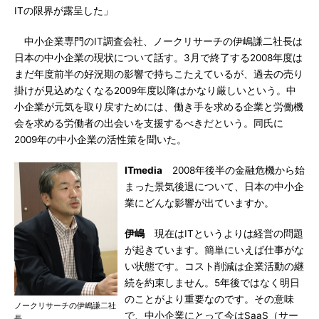
ITの限界が露呈した」
中小企業専門のIT調査会社、ノークリサーチの伊嶋謙二社長は
日本の中小企業の現状について話す。3月で終了する2008年度は
まだ年度前半の好況期の影響で持ちこたえているが、過去の売り
掛けが見込めなくなる2009年度以降はかなり厳しいという。中
小企業が元気を取り戻すためには、働き手を求める企業と労働機
会を求める労働者の出会いを支援するべきだという。同氏に
2009年の中小企業の活性策を聞いた。
ITmedia
2008年後半の金融危機から始
まった景気後退について、日本の中小企
業にどんな影響が出ていますか。
伊嶋
現在はITというよりは経営の問題
が起きています。簡単にいえば仕事がな
い状態です。コスト削減は企業活動の継
続を約束しません。5年後ではなく明日
のことがより重要なのです。その意味
ノークリサーチの伊嶋謙二社
で、中小企業にとって今はSaaS（サー
長