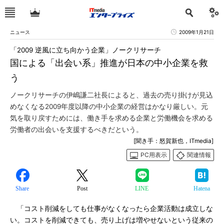
ニュース
2009年1月21日
「2009 逆風に立ち向かう企業」ノークリサーチ
国による「出会い系」推進が日本の中小企業を救
う
ノークリサーチの伊嶋謙二社長によると、過去の売り掛けが見込
めなくなる2009年度以降の中小企業の経営はかなり厳しい。元
気を取り戻すためには、働き手を求める企業と労働機会を求める
労働者の出会いを支援するべきだという。
[聞き手：怒賀新也，ITmedia]
PC用表示
関連情報
Share
Post
LINE
Hatena
「コスト削減をしても仕事がなくなったら企業活動は成立しな
い。コストを削減できても、売り上げは増やせないという従来の