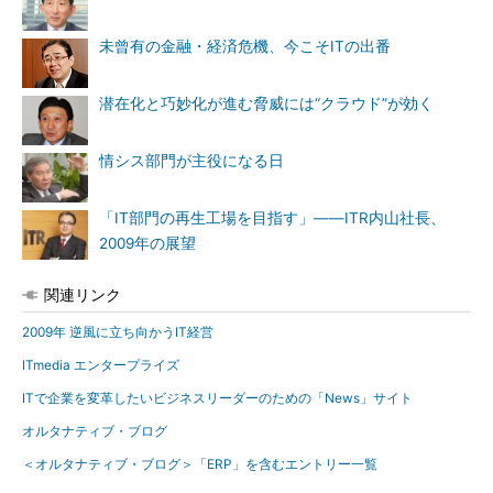
未曾有の金融・経済危機、今こそITの出番
潜在化と巧妙化が進む脅威には“クラウド”が効く
情シス部門が主役になる日
「IT部門の再生工場を目指す」――ITR内山社長、
2009年の展望
関連リンク
2009年 逆風に立ち向かうIT経営
ITmedia エンタープライズ
ITで企業を変革したいビジネスリーダーのための「News」サイト
オルタナティブ・ブログ
＜オルタナティブ・ブログ＞「ERP」を含むエントリー一覧