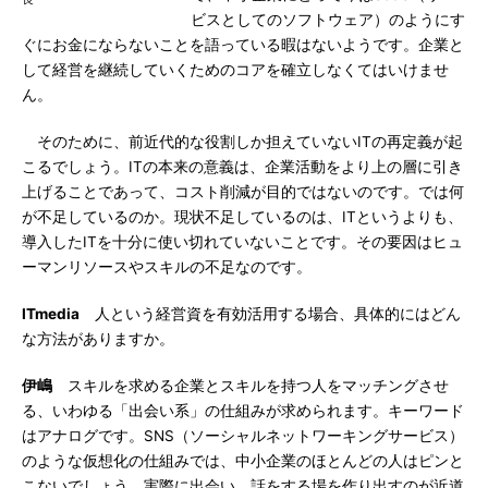
ビスとしてのソフトウェア）のようにす
ぐにお金にならないことを語っている暇はないようです。企業と
して経営を継続していくためのコアを確立しなくてはいけませ
ん。
そのために、前近代的な役割しか担えていないITの再定義が起
こるでしょう。ITの本来の意義は、企業活動をより上の層に引き
上げることであって、コスト削減が目的ではないのです。では何
が不足しているのか。現状不足しているのは、ITというよりも、
導入したITを十分に使い切れていないことです。その要因はヒュ
ーマンリソースやスキルの不足なのです。
ITmedia
人という経営資を有効活用する場合、具体的にはどん
な方法がありますか。
伊嶋
スキルを求める企業とスキルを持つ人をマッチングさせ
る、いわゆる「出会い系」の仕組みが求められます。キーワード
はアナログです。SNS（ソーシャルネットワーキングサービス）
のような仮想化の仕組みでは、中小企業のほとんどの人はピンと
こないでしょう。実際に出会い、話をする場を作り出すのが近道