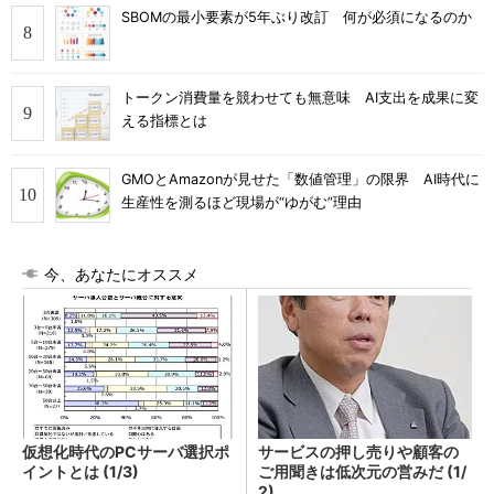
SBOMの最小要素が5年ぶり改訂 何が必須になるのか
トークン消費量を競わせても無意味 AI支出を成果に変
える指標とは
GMOとAmazonが見せた「数値管理」の限界 AI時代に
生産性を測るほど現場が“ゆがむ”理由
今、あなたにオススメ
仮想化時代のPCサーバ選択ポ
サービスの押し売りや顧客の
イントとは (1/3)
ご用聞きは低次元の営みだ (1/
2)