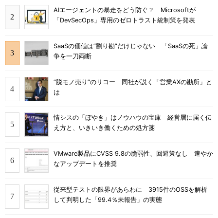
AIエージェントの暴走をどう防ぐ？ Microsoftが
「DevSecOps」専用のゼロトラスト統制策を発表
SaaSの価値は“割り勘”だけじゃない 「SaaSの死」論
争を一刀両断
“脱モノ売り”のリコー 同社が説く「営業AXの勘所」と
は
情シスの「ぼやき」はノウハウの宝庫 経営層に届く伝
え方と、いきいき働くための処方箋
VMware製品にCVSS 9.8の脆弱性、回避策なし 速やか
なアップデートを推奨
従来型テストの限界があらわに 3915件のOSSを解析
して判明した「99.4％未報告」の実態