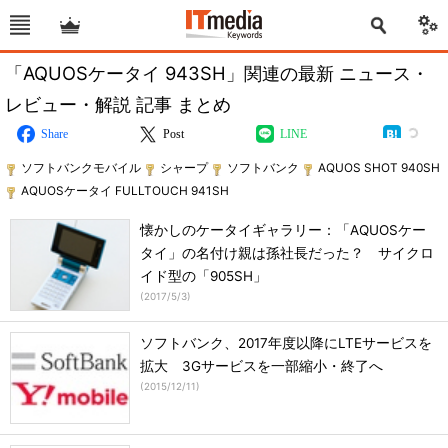
「AQUOSケータイ 943SH」関連の最新 ニュース・
レビュー・解説 記事 まとめ
Share
Post
LINE
ソフトバンクモバイル
シャープ
ソフトバンク
AQUOS SHOT 940SH
AQUOSケータイ FULLTOUCH 941SH
懐かしのケータイギャラリー：「AQUOSケー
タイ」の名付け親は孫社長だった？ サイクロ
イド型の「905SH」
(
2017/5/3
)
ソフトバンク、2017年度以降にLTEサービスを
拡大 3Gサービスを一部縮小・終了へ
(
2015/12/11
)