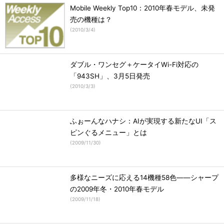
Mobile Weekly Top10：2010年春モデル、未発
売の機種は？
(
2010/3/4
)
ダブル・ワンセグ＋ケータイWi-Fi対応の
「943SH」、3月5日発売
(
2010/3/3
)
ふぉーんなハナシ：AIが実現する新たなUI「ス
ピンぐるメニュー」とは
(
2009/11/30
)
多様なニーズに応える14機種58色――シャープ
の2009年冬・2010年春モデル
(
2009/11/18
)