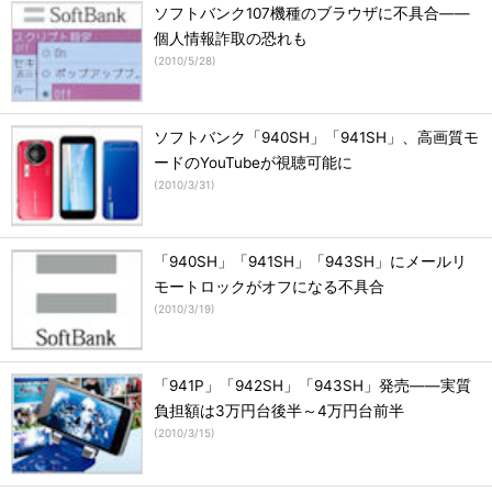
ソフトバンク107機種のブラウザに不具合――
個人情報詐取の恐れも
(
2010/5/28
)
ソフトバンク「940SH」「941SH」、高画質モ
ードのYouTubeが視聴可能に
(
2010/3/31
)
「940SH」「941SH」「943SH」にメールリ
モートロックがオフになる不具合
(
2010/3/19
)
「941P」「942SH」「943SH」発売――実質
負担額は3万円台後半～4万円台前半
(
2010/3/15
)