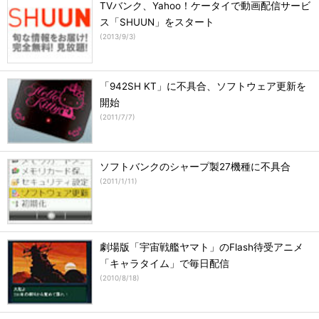
TVバンク、Yahoo！ケータイで動画配信サービ
ス「SHUUN」をスタート
(
2013/9/3
)
「942SH KT」に不具合、ソフトウェア更新を
開始
(
2011/7/7
)
ソフトバンクのシャープ製27機種に不具合
(
2011/1/11
)
劇場版「宇宙戦艦ヤマト」のFlash待受アニメ
「キャラタイム」で毎日配信
(
2010/8/18
)