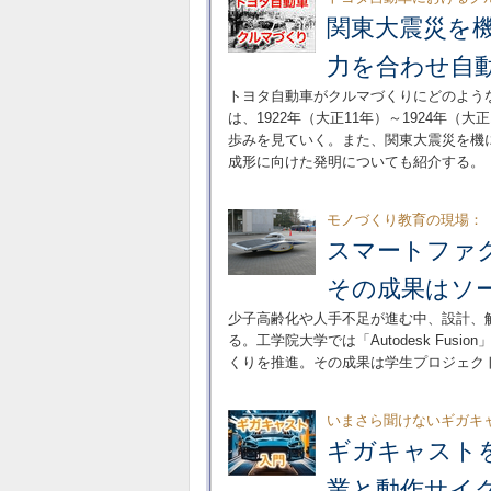
関東大震災を
力を合わせ自
トヨタ自動車がクルマづくりにどのよう
は、1922年（大正11年）～1924年
歩みを見ていく。また、関東大震災を機
成形に向けた発明についても紹介する。
モノづくり教育の現場：
スマートファ
その成果はソ
少子高齢化や人手不足が進む中、設計、
る。工学院大学では「Autodesk Fu
くりを推進。その成果は学生プロジェク
いまさら聞けないギガキ
ギガキャスト
業と動作サイ