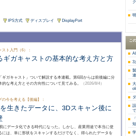
IPS方式
ディスプレイ
DisplayPort
こ
ャスト入門（6）：
A
るギガキャストの基本的な考え方と方
「ギガキャスト」ついて解説する本連載。第6回からは前後編に分
本的な考え方とその方向性について見てみる。
（2026/8/4）
大
o
グの今を考える【後編】：
”を生きたデータに、3Dスキャン後に
壁
短
容易にデータ化できる時代になった。しかし、産業用途で本当に使
るには、単に形状をスキャンするだけでなく、得られたデータを