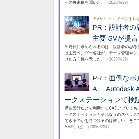
ーの将来像を聞いた。
（2026/6/29）
ISVサミット イベントレ
PR：
設計者の
主要ISVが提言
AI時代に求められるのは、設計者の思考
は主要ベンダー各社が、データ管理やシ
けた方向性を示した。
（2026/6/29）
PR：
面倒なボ
AI「Autode
ークステーションで検
構造設計などで利用するCADアプリでも
ークステーションもそれなりのスペック
できるのかを見つけるのは難しい。そこでお勧
AMD」だ。
（2026/6/24）