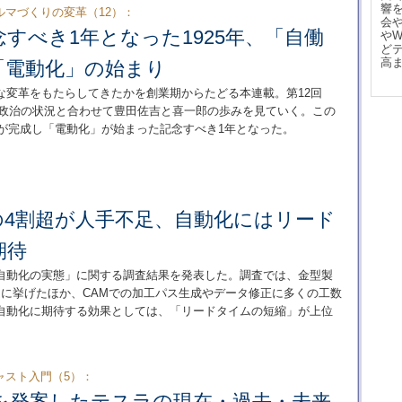
響
マづくりの変革（12）：
会
すべき1年となった1925年、「自働
や
ど
高
「電動化」の始まり
な変革をもたらしてきたかを創業期からたどる本連載。第12回
済、政治の状況と合わせて豊田佐吉と喜一郎の歩みを見ていく。この
」が完成し「電動化」が始まった記念すべき1年となった。
の4割超が人手不足、自動化にはリード
期待
自動化の実態」に関する調査結果を発表した。調査では、金型製
題に挙げたほか、CAMでの加工パス生成やデータ修正に多くの工数
自動化に期待する効果としては、「リードタイムの短縮」が上位
ャスト入門（5）：
を発案したテスラの現在・過去・未来