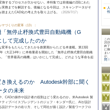
変換するプロセスが欠かせない。本特集では前後編の2回にわた
ら実務までを解説する。後編となる今回は、スキャンデータがそ
を踏まえたCAD化の考え方を取り上げる。
（2026/7/17）
マづくりの変革（13）：
機「無停止杼換式豊田自動織機（G
この
にして完成したのか
20
終了
な変革をもたらしてきたかを創業期からたどる本連載。第13回
に御
925年（大正14年）に本格量産を開始した「無停止杼換式豊田自動織
まい
が、
る。「世界最高の織機」はいかにして完成し、どのような革命を起
問！
き換えるのか Autodesk幹部に聞く
ータの未来
、CADの操作や設計者の役割はどう変わるのか。米Autodesk 製
クティブバイスプレジデントのジェフ・キンダー氏に、AIが設計
れる設計データの在り方、そして同社が描く設計／製造ワークフロ