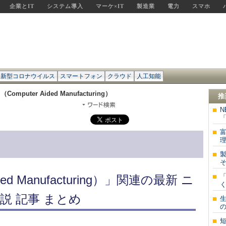
企業とIT
システム導入
マーケ×IT
製造業
電力
スマホ
新型コロナウイルス
スマートフォン
クラウド
人工知能
（Computer Aided Manufacturing）
推
「
製
ded Manufacturing）」関連の最新 ニ
く
説 記事 まとめ
生
の