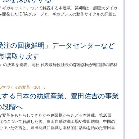
「ギガキャスト」ついて解説する本連載。第4回は、超巨大ダイカ
開発したIDRAグループと、ギガプレスの動作サイクルの詳細に
「受注の回復鮮明」データセンターなど
市場取り戻す
～12月）の決算を発表。同社 代表取締役社長の森雅彦氏が報道陣の取材
マづくりの変革（10）：
大する日本の紡績産業、豊田佐吉の事業
の段階へ
な変革をもたらしてきたかを創業期からたどる本連載。第10回
山治について解説した後、豊田自動紡織工場や豊田紡織、中国の
近づいた佐吉と、豊田紡織に就職し本格的に活動を始めた豊田喜