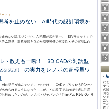
ポート：
思考を止めない AI時代の設計環境を
を止めない環境づくりだ。AI活用が広がる中、「ISVサミット」で
ステム連携、計算基盤を含めた環境整備の重要性とその実現に向
ルト数えも一瞬！ 3D CADの対話型
sk Assistant」の実力をレノボの超軽量ワ
証
に
、AIの活用が進んでいる。それだけに、CADアプリを使うPCやワ
ナ
の
が求められるようになった……が、どの程度であれば快適に利用
薄
めしたいのが、レノボ・ジャパンの「ThinkPad P14s Gen 6
い
次
ツ
面