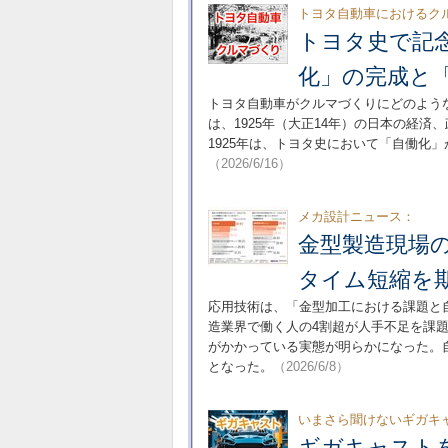
トヨタ自動車におけるクル
トヨタ史で記念
化」の完成と
トヨタ自動車がクルマづくりにどのよう
は、1925年（大正14年）の日本の経
1925年は、トヨタ史において「自働化
（2026/6/16）
メカ設計ニュース：
金型製造現場
タイム短縮を
応用技術は、「金型加工における課題と
造業界で働く人の4割超が人手不足を課
がかかっている実態が明らかになった。
となった。
（2026/6/8）
いまさら聞けないギガキ
ギガキャスト