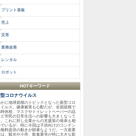
プリント基板
売上
災害
業務改善
レンタル
ロボット
HOTキーワード
新型コロナウイルス
わかに地球規模のトピックとなった新型コロ
ウイルス。健康被害も心配だが、全国規模で
臨時休校、マスクやトイレットペーパーの品
など市民の日常生活への影響も大きくなって
る。これに対し企業からの支援策の発表も相
いでいるが、特に今回は子供向けのコンテン
の無料提供の動きが顕著なようだ。一方産業
では、観光や小売、飲食業等が特に大きな影