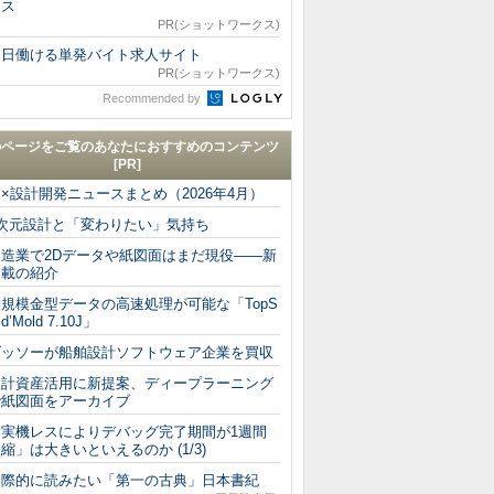
クス
PR(ショットワークス)
明日働ける単発バイト求人サイト
PR(ショットワークス)
Recommended by
のページをご覧のあなたにおすすめのコンテンツ
[PR]
I×設計開発ニュースまとめ（2026年4月）
3次元設計と「変わりたい」気持ち
製造業で2Dデータや紙図面はまだ現役――新
連載の紹介
規模金型データの高速処理が可能な「TopS
lid’Mold 7.10J」
ダッソーが船舶設計ソフトウェア企業を買収
設計資産活用に新提案、ディープラーニング
で紙図面をアーカイブ
「実機レスによりデバッグ完了期間が1週間
縮」は大きいといえるのか (1/3)
学際的に読みたい「第一の古典」日本書紀