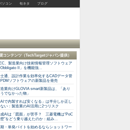
パソコン
旬ネタ
ブログ
奨コンテンツ（
TechTargetジャパン
提供）
NEC、製造業向け技術情報管理ソフトウェア
Obbligato II」を機能強...
富士通、設計作業を効率化するCADデータ管
理PDMソフトウェアの新製品を発売
造業向けGLOVIA smart新製品は、「あり
そうでなかった物」
「AIで内製すれば安くなる」は半分しか正し
ない：製造業のAI活用に2つリスク
成AIは「図面」が苦手？ 三菱電機は“PoC
壁”をどう乗り越えたのか：組み...
短期・単発バイトを始めるならショットワー