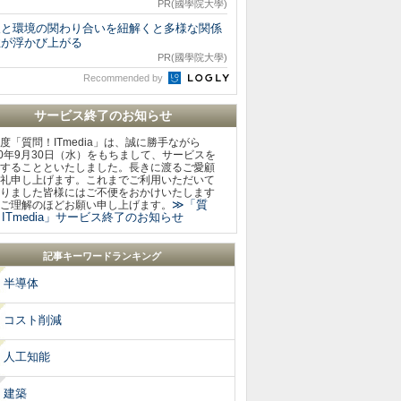
PR(國學院大學)
人と環境の関わり合いを紐解くと多様な関係
性が浮かび上がる
PR(國學院大學)
Recommended by
サービス終了のお知らせ
度「質問！ITmedia」は、誠に勝手ながら
20年9月30日（水）をもちまして、サービスを
することといたしました。長きに渡るご愛顧
礼申し上げます。これまでご利用いただいて
りました皆様にはご不便をおかけいたします
≫「質
ご理解のほどお願い申し上げます。
ITmedia」サービス終了のお知らせ
記事キーワードランキング
半導体
コスト削減
人工知能
建築