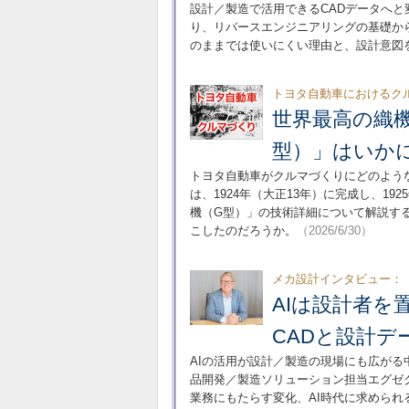
設計／製造で活用できるCADデータへと
り、リバースエンジニアリングの基礎か
のままでは使いにくい理由と、設計意図
トヨタ自動車におけるクル
世界最高の織
型）」はいか
トヨタ自動車がクルマづくりにどのよう
は、1924年（大正13年）に完成し、1
機（G型）」の技術詳細について解説す
こしたのだろうか。
（2026/6/30）
メカ設計インタビュー：
AIは設計者を置
CADと設計デ
AIの活用が設計／製造の現場にも広がる中
品開発／製造ソリューション担当エグゼ
業務にもたらす変化、AI時代に求めら