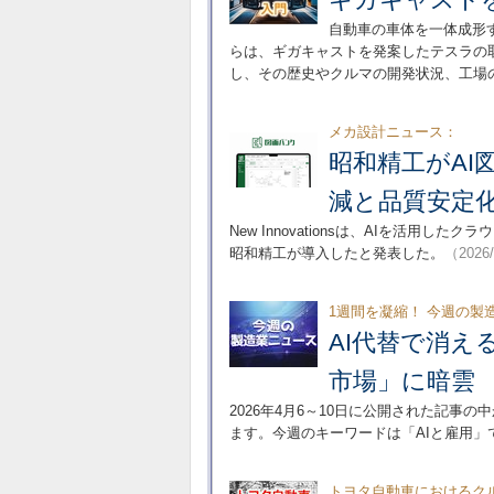
自動車の車体を一体成形
らは、ギガキャストを発案したテスラの
し、その歴史やクルマの開発状況、工場
メカ設計ニュース：
昭和精工がAI
減と品質安定
New Innovationsは、AIを活
昭和精工が導入したと発表した。
（2026
1週間を凝縮！ 今週の製
AI代替で消え
市場」に暗雲
2026年4月6～10日に公開された記事の
ます。今週のキーワードは「AIと雇用」
トヨタ自動車におけるクル