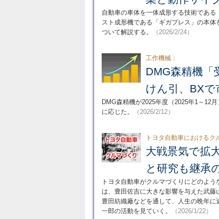
自動車の車体を一体成形する技術である
スト成形機である「ギガプレス」の本体を
ついて解説する。
（2026/2/24）
工作機械：
DMG森精機
けん引、BXで
DMG森精機が2025年度（2025年1
に応じた。
（2026/2/12）
トヨタ自動車におけるクル
大戦景気で拡
と研究も継承
トヨタ自動車がクルマづくりにどのよう
は、豊田佐吉に大きな影響を与えた武藤
豊田紡織廠などを通して、人生の晩年に
一郎の活動を見ていく。
（2026/1/22）