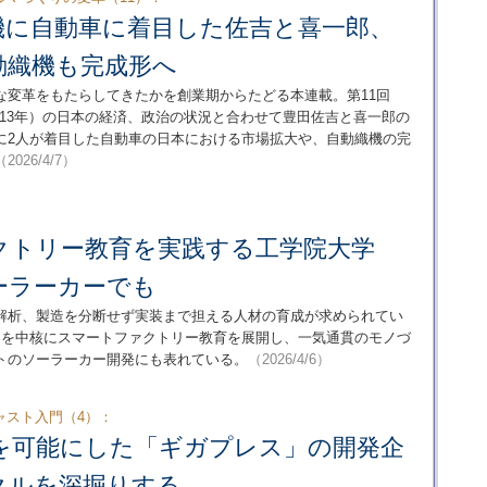
機に自動車に着目した佐吉と喜一郎、
動織機も完成形へ
な変革をもたらしてきたかを創業期からたどる本連載。第11回
（大正13年）の日本の経済、政治の状況と合わせて豊田佐吉と喜一郎の
に2人が着目した自動車の日本における市場拡大や、自動織機の完
（2026/4/7）
クトリー教育を実践する工学院大学
ーラーカーでも
解析、製造を分断せず実装まで担える人材の育成が求められてい
sion」を中核にスマートファクトリー教育を展開し、一気通貫のモノづ
トのソーラーカー開発にも表れている。
（2026/4/6）
ャスト入門（4）：
を可能にした「ギガプレス」の開発企
クルを深掘りする