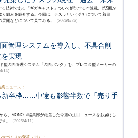
する技術である「ギガキャスト」ついて解説する本連載。第5回か
取り組みを紹介する。今回は、テスラという会社について着目
の展開などについて見てみる。
（2026/5/26）
図面管理システムを導入し、不具合削
化を実現
用したクラウド型図面管理システム「図面バンク」を、プレス金型メーカーの
/4/14）
造業ニュース：
る新卒枠……中途も影響半数で「売り手
中から、MONOist編集部が厳選した今週の注目ニュースをお届けし
です。
（2026/4/11）
マづくりの変革（11）：