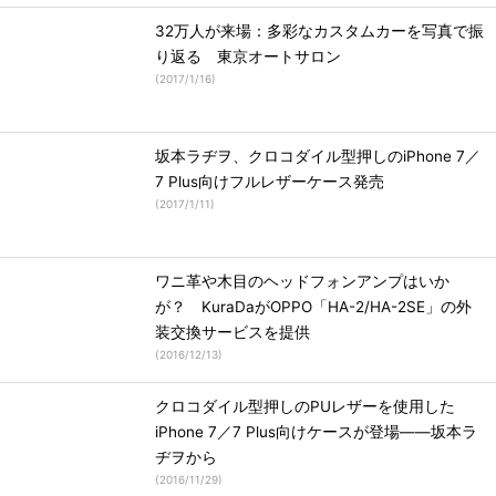
32万人が来場：多彩なカスタムカーを写真で振
り返る 東京オートサロン
(
2017/1/16
)
坂本ラヂヲ、クロコダイル型押しのiPhone 7／
7 Plus向けフルレザーケース発売
(
2017/1/11
)
ワニ革や木目のヘッドフォンアンプはいか
が？ KuraDaがOPPO「HA-2/HA-2SE」の外
装交換サービスを提供
(
2016/12/13
)
クロコダイル型押しのPUレザーを使用した
iPhone 7／7 Plus向けケースが登場――坂本ラ
ヂヲから
(
2016/11/29
)