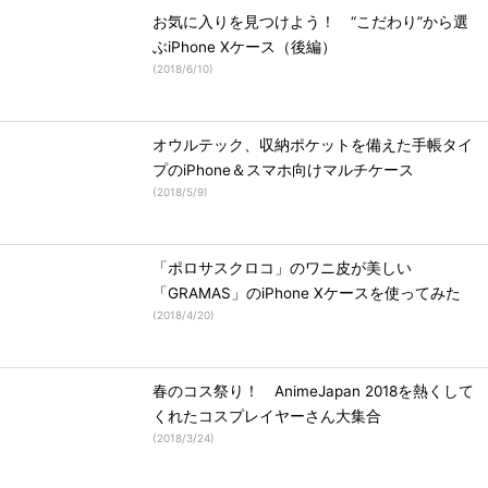
お気に入りを見つけよう！ “こだわり”から選
ぶiPhone Xケース（後編）
(
2018/6/10
)
オウルテック、収納ポケットを備えた手帳タイ
プのiPhone＆スマホ向けマルチケース
(
2018/5/9
)
「ポロサスクロコ」のワニ皮が美しい
「GRAMAS」のiPhone Xケースを使ってみた
(
2018/4/20
)
春のコス祭り！ AnimeJapan 2018を熱くして
くれたコスプレイヤーさん大集合
(
2018/3/24
)