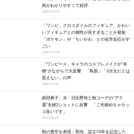
画がわかりやすくて好評
(
2022/11/12
)
「ワンピ」クロコダイルのフィギュア、かわい
いフィギュアとの相性が良すぎることが発覚
「ポケモン」や「ちいかわ」との化学反応がす
ごい
(
2022/11/10
)
「ワンピース」キャラのコスプレメイクが“本
物”さながらで大反響 「鳥肌」「3次元だとは
思えない」の声
(
2022/10/3
)
前田典子、夫・日比野玲と秋コーデの“アラ
還”夫婦2ショットに反響 「ご夫婦めちゃカッ
コ良いです」
(
2022/9/21
)
秋の青空を表現：和光、設立75年を記念した