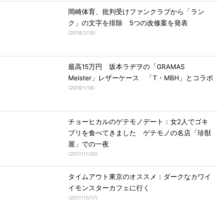
岡崎体育、批判受けファンクラブから「ラン
ク」の文字を排除 5つの改修案を発表
(
2018/2/15
)
最高15万円 坂本ラヂヲの「GRAMAS
Meister」レザーケース 「T・MBH」とコラボ
(
2018/1/16
)
チョーヒカルのゲテモノデート：女2人でゴキ
ブリを食べてきました ゲテモノの名店「珍獣
屋」での一夜
(
2017/11/20
)
タイムアウト東京のオススメ：ダークなカワイ
イモンスターカフェに行く
(
2017/10/17
)