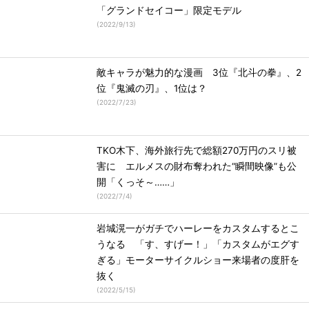
「グランドセイコー」限定モデル
(
2022/9/13
)
敵キャラが魅力的な漫画 3位『北斗の拳』、2
位『鬼滅の刃』、1位は？
(
2022/7/23
)
TKO木下、海外旅行先で総額270万円のスリ被
害に エルメスの財布奪われた“瞬間映像”も公
開「くっそ～……」
(
2022/7/4
)
岩城滉一がガチでハーレーをカスタムするとこ
うなる 「す、すげー！」「カスタムがエグす
ぎる」モーターサイクルショー来場者の度肝を
抜く
(
2022/5/15
)