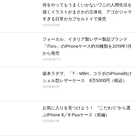
何をやってもうまくいかないワニの人間生活を
描くイラストがまさかの立体化 アゴがジャマ
すぎる日常がカプセルトイで発売
(
2019/3/26
)
フォーカル、イタリア製レザー製品ブランド
「iToro」のiPhoneケース約10種類を2019年1月
から発売
(
2018/12/11
)
坂本ラヂヲ、「T・MBH」コラボのiPhone向け
シェル型レザーケース 8万5000円（税込）
(
2018/8/25
)
お気に入りを見つけよう！ “こだわり”から選
ぶiPhone 8／8 Plusケース（前編）
(
2018/6/19
)