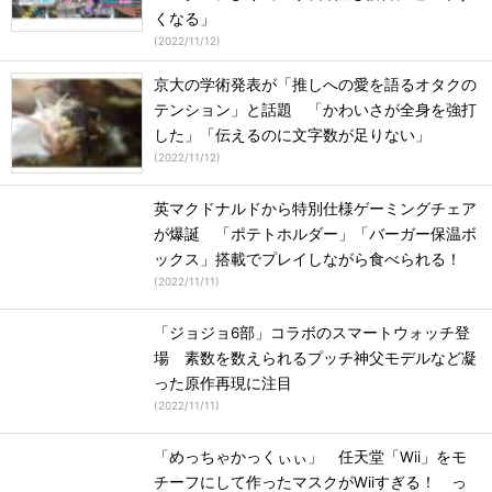
くなる」
(
2022/11/12
)
京大の学術発表が「推しへの愛を語るオタクの
テンション」と話題 「かわいさが全身を強打
した」「伝えるのに文字数が足りない」
(
2022/11/12
)
英マクドナルドから特別仕様ゲーミングチェア
が爆誕 「ポテトホルダー」「バーガー保温ボ
ックス」搭載でプレイしながら食べられる！
(
2022/11/11
)
「ジョジョ6部」コラボのスマートウォッチ登
場 素数を数えられるプッチ神父モデルなど凝
った原作再現に注目
(
2022/11/11
)
「めっちゃかっくぃぃ」 任天堂「Wii」をモ
チーフにして作ったマスクがWiiすぎる！ っ