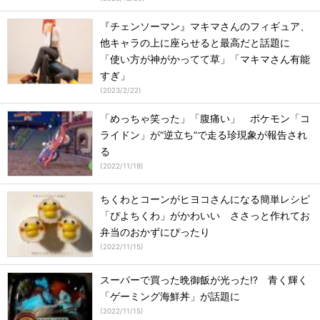
『チェンソーマン』マキマさんのフィギュア、
他キャラの上に座らせると最高だと話題に
「使い方が神がかってて草」「マキマさん有能
すぎ」
(
2023/2/22
)
「めっちゃ笑った」「腹痛い」 ポケモン「コ
ライドン」が“逆立ち”で走る珍現象が報告され
る
(
2022/11/19
)
ちくわとコーンがヒヨコさんになる簡単レシピ
「ぴよちくわ」がかわいい ささっと作れてお
弁当のおかずにぴったり
(
2022/11/15
)
スーパーで買った晩御飯が光った!? 青く輝く
「ゲーミング海鮮丼」が話題に
(
2022/11/15
)