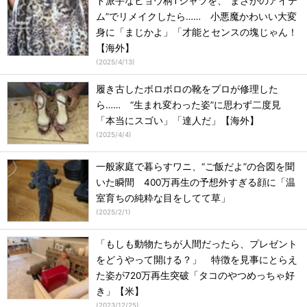
ド派手なヒョウ柄Tシャツを、“まさかのアイテ
ム”でリメイクしたら…… 小悪魔かわいい大変
身に「まじかよ」「才能とセンスの塊じゃん！
【海外】
(
2025/4/13
)
履き古したボロボロの靴をプロが修理した
ら…… “生まれ変わった姿”に思わず二度見
「本当にスゴい」「達人だ」【海外】
(
2025/4/4
)
一般家庭で暮らすワニ、“ご飯だよ”の合図を聞
いた瞬間 400万再生の予想外すぎる顔に「温
室育ちの純粋な目をしてて草」
(
2025/2/1
)
「もしも動物たちが人間だったら、プレゼント
をどうやって開ける？」 特徴を見事にとらえ
た姿が720万再生突破「タコのやつめっちゃ好
き」【米】
(
2023/12/25
)