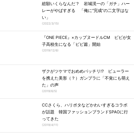
総額いくらなんだ？ 岩城滉一の「ガチ」ハー
レーがやばすぎる 「俺に“完成”の二文字はな
い」
(
2022/3/15
)
『ONE PIECE』×カップヌードルCM ビビが女
子高校生になる「ビビ篇」開始
(
2019/12/6
)
ザクがツケマでおめめパッチリ!? ビューラー
を携えた美形（？）ガンプラに「不覚にも萌え
た」の声
(
2019/6/5
)
CCさくら、ハリポタなどかわいすぎるコラボ
が話題 韓国ファッションブランドSPAOに行
ってきた
(
2019/4/11
)