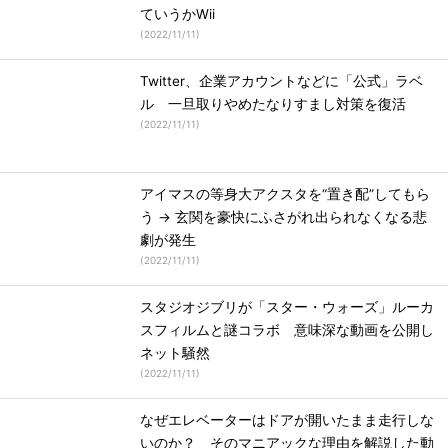
ていうかWii
(
2022/11/11
)
Twitter、企業アカウントなどに「公式」ラベ
ル 一旦取りやめたなりすまし対策を復活
(
2022/11/11
)
アイマスの等身大アクスタを“置き配”してもら
う → 玄関を豪快にふさがれ出られなくなる悲
劇が発生
(
2022/11/11
)
スタジオジブリが「スター・ウォーズ」ルーカ
スフィルムと謎コラボ 意味深な動画を公開し
ネット騒然
(
2022/11/11
)
なぜエレベーターはドアが開いたまま走行しな
いのか？ そのマニアックな理由を解説した動