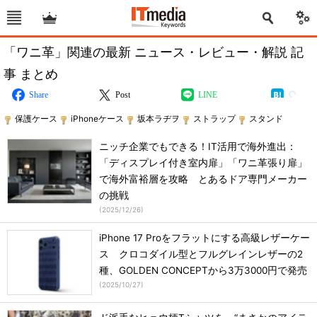
「ワニ革」関連の最新 ニュース・レビュー・解説 記
事 まとめ
Share
Post
LINE
保護ケース
iPhoneケース
坂本ラヂヲ
ストラップ
スタンド
ニッチ企業でもできる！IT活用で海外進出：
「ディスプレイ付き室内扉」「ワニ革張り扉」
で海外富裕層を攻略 とあるドア専門メーカー
の挑戦
(
2025/12/26
)
iPhone 17 Proをフラットにする高級レザーケー
ス クロコダイル型とフルグレインレザーの2
種、GOLDEN CONCEPTから3万3000円で発売
(
2025/10/27
)