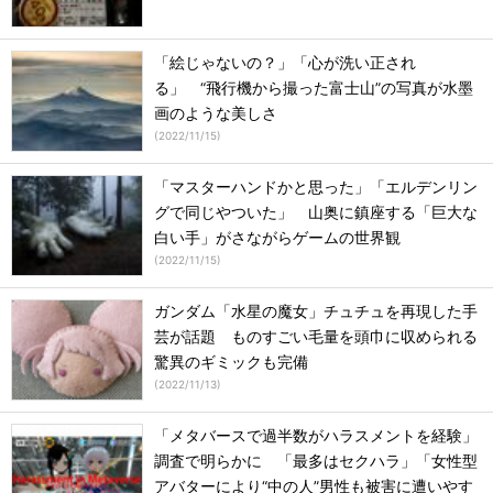
「絵じゃないの？」「心が洗い正され
る」 “飛行機から撮った富士山”の写真が水墨
画のような美しさ
(
2022/11/15
)
「マスターハンドかと思った」「エルデンリン
グで同じやついた」 山奥に鎮座する「巨大な
白い手」がさながらゲームの世界観
(
2022/11/15
)
ガンダム「水星の魔女」チュチュを再現した手
芸が話題 ものすごい毛量を頭巾に収められる
驚異のギミックも完備
(
2022/11/13
)
「メタバースで過半数がハラスメントを経験」
調査で明らかに 「最多はセクハラ」「女性型
アバターにより“中の人”男性も被害に遭いやす