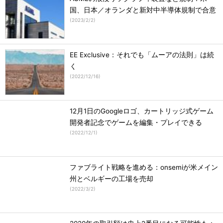
国、日本／オランダと新対中半導体規制で合意
(
2023/2/2
)
EE Exclusive：それでも「ムーアの法則」は続
く
(
2022/12/16
)
12月1日のGoogleロゴ、カートリッジ式ゲーム
開発者記念でゲームを編集・プレイできる
(
2022/12/1
)
ファブライト戦略を進める：onsemiが米メイン
州とベルギーの工場を売却
(
2022/3/2
)