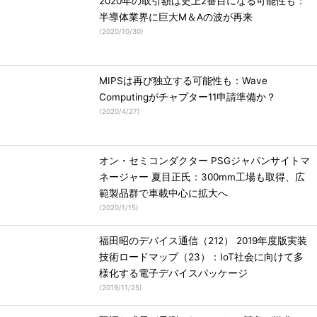
2020年の取引額は史上2番目になる可能性も：
半導体業界に巨大M＆Aの波が再来
(
2020/10/30
)
MIPSは再び独立する可能性も：Wave
Computingがチャプター11申請準備か？
(
2020/4/27
)
オン・セミコンダクター PSGジャパンサイトマ
ネージャー 夏目正氏：300mm工場も取得、広
範製品群で車載中心に拡大へ
(
2020/1/15
)
福田昭のデバイス通信（212） 2019年度版実装
技術ロードマップ（23）：IoT社会に向けて多
様化する電子デバイスパッケージ
(
2019/11/25
)