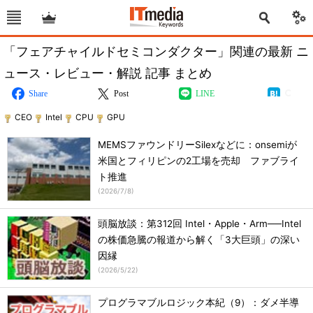
「フェアチャイルドセミコンダクター」関連の最新 ニ
ュース・レビュー・解説 記事 まとめ
Share
Post
LINE
CEO
Intel
CPU
GPU
MEMSファウンドリーSilexなどに：onsemiが
米国とフィリピンの2工場を売却 ファブライ
ト推進
(
2026/7/8
)
頭脳放談：第312回 Intel・Apple・Arm──Intel
の株価急騰の報道から解く「3大巨頭」の深い
因縁
(
2026/5/22
)
プログラマブルロジック本紀（9）：ダメ半導