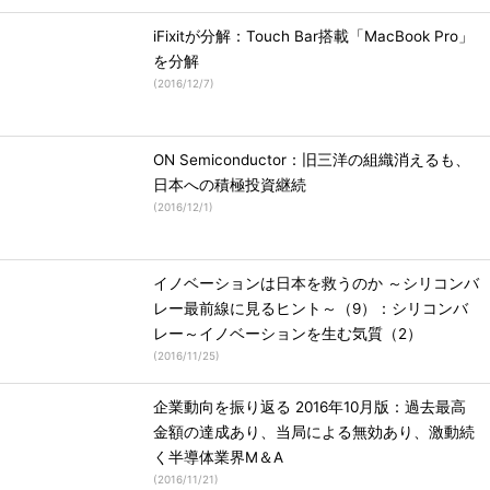
iFixitが分解：Touch Bar搭載「MacBook Pro」
を分解
(
2016/12/7
)
ON Semiconductor：旧三洋の組織消えるも、
日本への積極投資継続
(
2016/12/1
)
イノベーションは日本を救うのか ～シリコンバ
レー最前線に見るヒント～（9）：シリコンバ
レー～イノベーションを生む気質（2）
(
2016/11/25
)
企業動向を振り返る 2016年10月版：過去最高
金額の達成あり、当局による無効あり、激動続
く半導体業界M＆A
(
2016/11/21
)