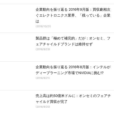
企業動向を振り返る 2016年9月版：買収劇相次
ぐエレクトロニクス業界、「残っている」企業
は
(
2016/10/21
)
製品群は「極めて補完的」だが：オンセミ、フ
ェアチャイルドブランドは維持せず
(
2016/9/23
)
企業動向を振り返る 2016年8月版：インテルが
ディープラーニング市場でNVIDIAに挑む!?
(
2016/9/21
)
売上高は約50億米ドルに：オンセミのフェアチ
ャイルド買収が完了
(
2016/9/20
)