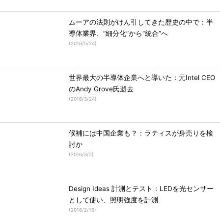
ムーアの法則がけん引してきた歴史の中で：半
導体業界、“細分化”から“統合”へ
(
2016/5/24
)
世界最大の半導体企業へと導いた：元Intel CEO
のAndy Grove氏逝去
(
2016/3/24
)
候補には中国企業も？：ラティスが身売りを検
討か
(
2016/3/2
)
Design Ideas 計測とテスト：LEDを光センサー
として使い、照明強度を計測
(
2016/2/19
)