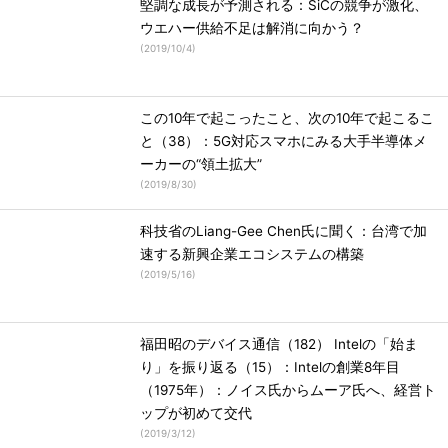
堅調な成長が予測される：SiCの競争が激化、
ウエハー供給不足は解消に向かう？
(
2019/10/4
)
この10年で起こったこと、次の10年で起こるこ
と（38）：5G対応スマホにみる大手半導体メ
ーカーの“領土拡大”
(
2019/8/30
)
科技省のLiang-Gee Chen氏に聞く：台湾で加
速する新興企業エコシステムの構築
(
2019/5/16
)
福田昭のデバイス通信（182） Intelの「始ま
り」を振り返る（15）：Intelの創業8年目
（1975年）：ノイス氏からムーア氏へ、経営ト
ップが初めて交代
(
2019/3/12
)