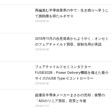
再編進む半導体業界の中で：生き残りへ辛うじ
て挑戦権を得たルネサス
(
2016/9/13
)
2015年11月の合意発表からようやく：オンセミ
のフェアチャイルド買収、規制当局が承認
(
2016/8/26
)
フェアチャイルドセミコンダクター
FUSB302B：Power Delivery機能を備えた最小
サイズのUSB Type-Cコントローラー
(
2016/8/16
)
超優良半導体メーカーまさかの売却：衝撃の
「ADIのリニア買収」背景と今後
(
2016/7/27
)