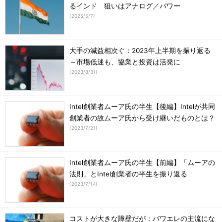
るインド 狙いはアナログ／パワー
(
2025/5/7
)
大手の減益相次ぐ：2023年上半期を振り返る
～市場低迷も、協業と投資は活発に
(
2023/8/31
)
Intel創業者ムーア氏の半生【後編】Intelが共同
創業者の故ムーア氏から受け継いだものとは？
(
2023/7/21
)
Intel創業者ムーア氏の半生【前編】「ムーアの
法則」とIntel創業者の半生を振り返る
(
2023/7/14
)
コストが大きな障壁だが：パワエレの主流にな