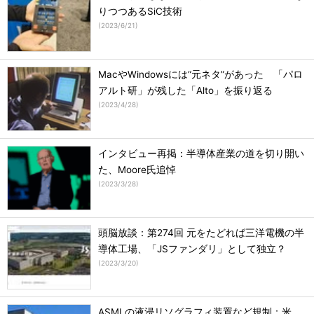
りつつあるSiC技術
(
2023/6/21
)
MacやWindowsには“元ネタ”があった 「パロ
アルト研」が残した「Alto」を振り返る
(
2023/4/28
)
インタビュー再掲：半導体産業の道を切り開い
た、Moore氏追悼
(
2023/3/28
)
頭脳放談：第274回 元をたどれば三洋電機の半
導体工場、「JSファンダリ」として独立？
(
2023/3/20
)
ASMLの液浸リソグラフィ装置など規制：米