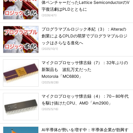
体ベンチャーだったLattice SemiconductorのV
字復活劇はPLDとともに
(
2026/4/1
)
プログラマブルロジック本紀（3）：Alteraの
創業によるCPLDの萌芽でプログラマブルロジ
ックはさらなる進化へ
(
2025/10/1
)
マイクロプロセッサ懐古録（7）：32年ぶりの
新製品も 波乱万丈だった
Motorola「MC6800」
(
2025/8/28
)
マイクロプロセッサ懐古録（4）：70～80年代
を駆け抜けたCPU、AMD「Am2900」
(
2025/5/16
)
AI半導体が勢いを増す中：半導体企業が勃興す