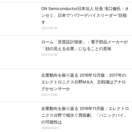
ON Semiconductor日本法人 社長 滝口修氏：オ
ンセミ、日本で“パワーデバイスリーダー”目指
す
(
2017/6/15
)
ローム「音質設計技術」：電子部品メーカーが
「顔の見える企業」になることの意味
(
2017/2/16
)
企業動向を振り返る 2016年12月版：2017年の
エレクトロニクス分野M＆A、主戦場はアナロ
グかセンサーか
(
2017/1/25
)
企業動向を振り返る 2016年11月版：エレクトロ
ニクス分野で相次ぐ買収劇、「パニックバイ」
の可能性は
(
2016/12/21
)