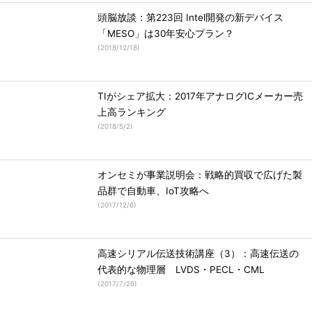
頭脳放談：第223回 Intel開発の新デバイス
「MESO」は30年安心プラン？
(
2018/12/18
)
TIがシェア拡大：2017年アナログICメーカー売
上高ランキング
(
2018/5/2
)
オンセミが事業説明会：戦略的買収で広げた製
品群で自動車、IoT攻略へ
(
2017/12/6
)
高速シリアル伝送技術講座（3）：高速伝送の
代表的な物理層 LVDS・PECL・CML
(
2017/7/26
)