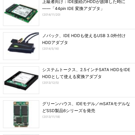
上級者向け：IDE接続のHDDが故障した時に
――「44pin IDE 変換アダプタ」
(
2014/11/20
)
ノバック、IDE HDDも使えるUSB 3.0外付け
HDDアダプタ
(
2014/5/16
)
システムトークス、2.5インチSATA HDDをIDE
HDDとして使える変換アダプタ
(
2013/12/5
)
グリーンハウス、IDEモデル／mSATAモデルな
どSSD製品6シリーズを発売
(
2013/11/18
)