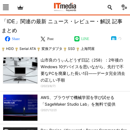
「IDE」関連の最新 ニュース・レビュー・解説 記事
まとめ
Share
Post
LINE
HDD
Serial ATA
変換アダプタ
SSD
上海問屋
山市良のうぃんどうず日記（258）：2年後の
Windows 10デバイスを思いながら、先行で不
要なPCを廃棄した長い1日――データ完全消去
の正しい手順
(
2023/6/7
)
AWS、ブラウザで機械学習を学び試せる
「SageMaker Studio Lab」を無料で提供
(
2021/12/2
)