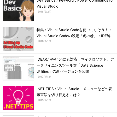
Dev Basics／Keyword：Power Commands for
Visual Studio
(
2018/2/27
)
特集：Visual Studio Codeを使いこなそう！：
Visual Studio Codeの設定「虎の巻」：IDE編
(
2018/4/17
)
IDEARがPythonにも対応：マイクロソフト、デ
ータサイエンスツール群「Data Science
Utilities」の新バージョンを公開
(
2017/1/13
)
.NET TIPS：Visual Studio：メニューなどの表
示言語を切り替えるには？
(
2015/2/17
)