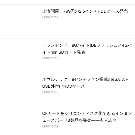
上海問屋、799円の2.5インチHDDケース発売
(
2007/7/27
)
トランセンド、8GバイトIDEフラッシュと4Gバ
イトminiSDカード発表
(
2007/7/20
)
オウルテック、8センチファン搭載のeSATA＋
USB外付けHDDケース
(
2007/7/4
)
CFカードをシリコンディスク化できるインタフ
ェースボード3製品を発売――玄人志向
(
2007/6/28
)