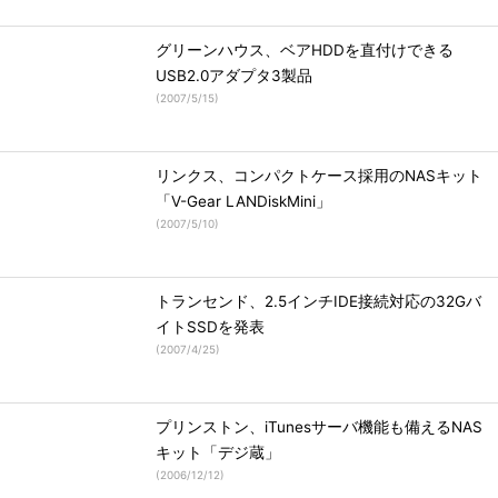
グリーンハウス、ベアHDDを直付けできる
USB2.0アダプタ3製品
(
2007/5/15
)
リンクス、コンパクトケース採用のNASキット
「V-Gear LANDiskMini」
(
2007/5/10
)
トランセンド、2.5インチIDE接続対応の32Gバ
イトSSDを発表
(
2007/4/25
)
プリンストン、iTunesサーバ機能も備えるNAS
キット「デジ蔵」
(
2006/12/12
)