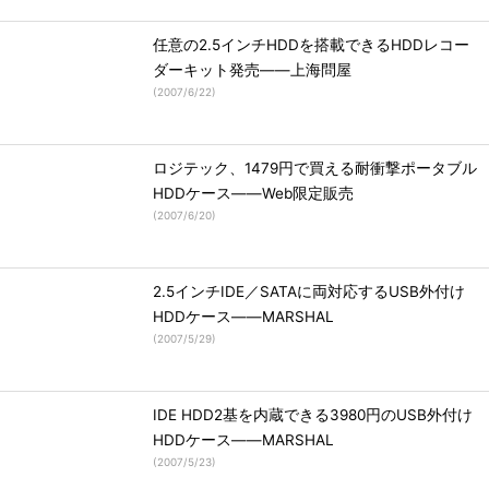
任意の2.5インチHDDを搭載できるHDDレコー
ダーキット発売――上海問屋
(
2007/6/22
)
ロジテック、1479円で買える耐衝撃ポータブル
HDDケース――Web限定販売
(
2007/6/20
)
2.5インチIDE／SATAに両対応するUSB外付け
HDDケース――MARSHAL
(
2007/5/29
)
IDE HDD2基を内蔵できる3980円のUSB外付け
HDDケース――MARSHAL
(
2007/5/23
)