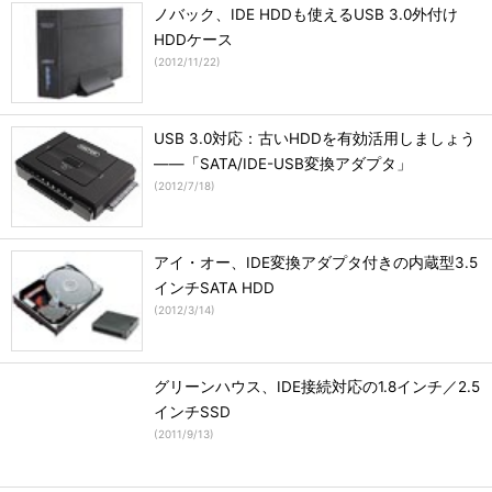
ノバック、IDE HDDも使えるUSB 3.0外付け
HDDケース
(
2012/11/22
)
USB 3.0対応：古いHDDを有効活用しましょう
――「SATA/IDE-USB変換アダプタ」
(
2012/7/18
)
アイ・オー、IDE変換アダプタ付きの内蔵型3.5
インチSATA HDD
(
2012/3/14
)
グリーンハウス、IDE接続対応の1.8インチ／2.5
インチSSD
(
2011/9/13
)