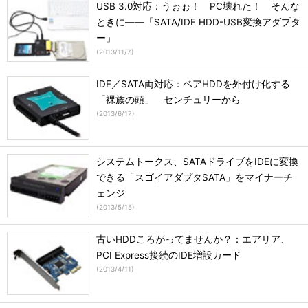
USB 3.0対応：うぉぉ！ PC壊れた！ そんな
ときに――「SATA/IDE HDD-USB変換アダプタ
ー」
(
2013/11/7
)
IDE／SATA両対応：ベアHDDを外付け化する
「裸族の頭」 センチュリーから
(
2013/6/17
)
システムトークス、SATAドライブをIDEに変換
できる「スゴイアダプタSATA」をマイナーチ
ェンジ
(
2013/5/15
)
古いHDDころがってませんか？：エアリア、
PCI Express接続のIDE増設カード
(
2013/4/11
)