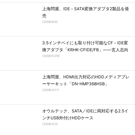
上海問屋、IDE－SATA変換アダプタ2製品を発
売
(
2008/6/6
)
3.5インチベイにも取り付け可能なCF－IDE変
換アダプタ「KRHK-CFIDE/FB」――玄人志向
(
2008/5/29
)
上海問屋、HDMI出力対応のHDDメディアプレ
ーヤーキット「DN-HMP368HSB」
(
2008/4/11
)
オウルテック、SATA／IDEに両対応する2.5イ
ンチUSB外付けHDDケース
(
2008/4/3
)