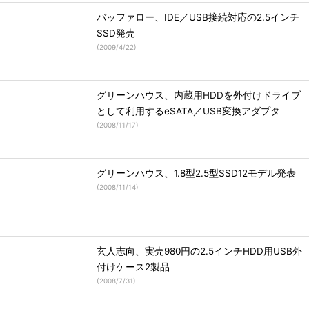
バッファロー、IDE／USB接続対応の2.5インチ
SSD発売
(
2009/4/22
)
グリーンハウス、内蔵用HDDを外付けドライブ
として利用するeSATA／USB変換アダプタ
(
2008/11/17
)
グリーンハウス、1.8型2.5型SSD12モデル発表
(
2008/11/14
)
玄人志向、実売980円の2.5インチHDD用USB外
付けケース2製品
(
2008/7/31
)