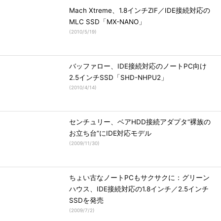
Mach Xtreme、1.8インチZIF／IDE接続対応の
MLC SSD「MX-NANO」
(
2010/5/19
)
バッファロー、IDE接続対応のノートPC向け
2.5インチSSD「SHD-NHPU2」
(
2010/4/14
)
センチュリー、ベアHDD接続アダプタ“裸族の
お立ち台”にIDE対応モデル
(
2009/11/30
)
ちょい古なノートPCもサクサクに：グリーン
ハウス、IDE接続対応の1.8インチ／2.5インチ
SSDを発売
(
2009/7/2
)