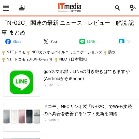
「N-02C」関連の最新 ニュース・レビュー・解説 記
事 まとめ
Share
Post
LINE
NTTドコモ
NECカシオモバイルコミュニケーションズ
防水
NTTドコモ 2010年冬モデル
NEC（日本電気）
gooスマホ部：LINEの引き継ぎはできますか
(AndroidからiPhone)
(
2015/10/2
)
ドコモ、NECカシオ製「N-02C」でWi-Fi接続
の不具合を改善するソフト更新を開始
(
2013/8/1
)