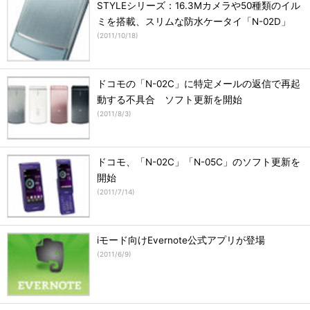
STYLEシリーズ：16.3Mカメラや50種類のイル
ミを搭載、スリムな防水ケータイ「N-02D」
(
2011/10/18
)
ドコモの「N-02C」に特定メールの返信で再起
動する不具合 ソフト更新を開始
(
2011/8/3
)
ドコモ、「N-02C」「N-05C」のソフト更新を
開始
(
2011/7/14
)
iモード向けEvernote公式アプリが登場
(
2011/6/9
)