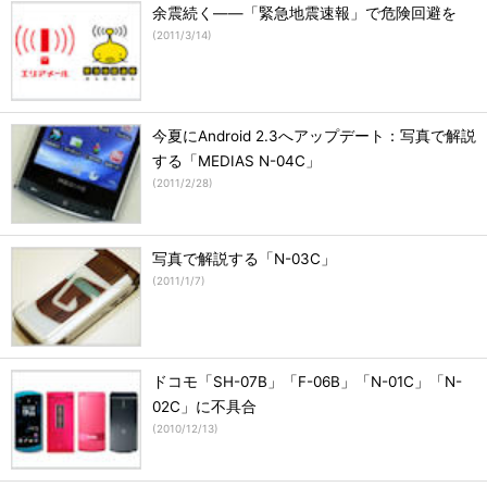
余震続く――「緊急地震速報」で危険回避を
(
2011/3/14
)
今夏にAndroid 2.3へアップデート：写真で解説
する「MEDIAS N-04C」
(
2011/2/28
)
写真で解説する「N-03C」
(
2011/1/7
)
ドコモ「SH-07B」「F-06B」「N-01C」「N-
02C」に不具合
(
2010/12/13
)