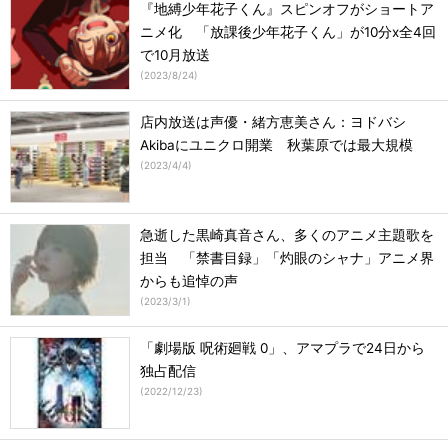
『地縛少年花子くん』スピンオフがショートア
ニメ化 「放課後少年花子くん」が10分x全4回
で10月放送
(
2023/8/24
)
店内放送は声優・緒方恵美さん：ヨドバシ
Akibaにユニクロ開業 秋葉原では最大規模
(
2023/4/4
)
急逝した黒崎真音さん、多くのアニメ主題歌を
担当 「禁書目録」「灼眼のシャナ」アニメ界
からも追悼の声
(
2023/3/1
)
「劇場版 呪術廻戦 0」、アマプラで24日から
独占配信
(
2022/12/23
)