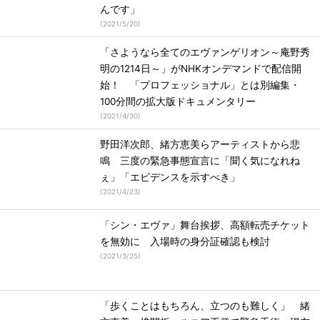
んです」
(
2021/5/20
)
「さようなら全てのエヴァンゲリオン～庵野秀
明の1214日～」がNHKオンデマンドで配信開
始！ 「プロフェッショナル」とは別編集・
100分間の拡大版ドキュメンタリー
(
2021/4/30
)
野田洋次郎、緒方恵美らアーティストから悲
鳴 三度の緊急事態宣言に「聞く気になれね
ぇ」「エビデンスを示すべき」
(
2021/4/23
)
「シン・エヴァ」舞台挨拶、高額転売チケット
を無効に 入場時の身分証確認も検討
(
2021/3/25
)
「歩くことはもちろん、立つのも難しく」 緒