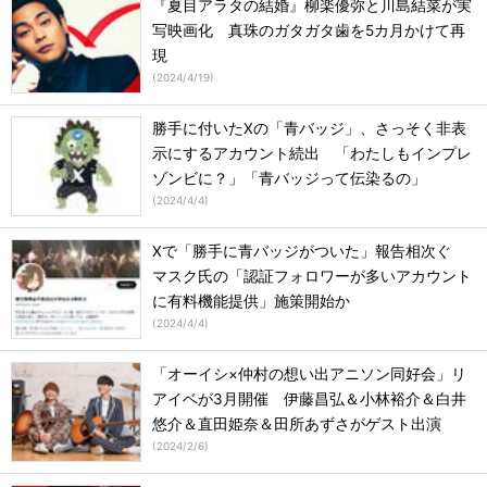
『夏目アラタの結婚』柳楽優弥と川島結菜が実
写映画化 真珠のガタガタ歯を5カ月かけて再
現
(
2024/4/19
)
勝手に付いたXの「青バッジ」、さっそく非表
示にするアカウント続出 「わたしもインプレ
ゾンビに？」「青バッジって伝染るの」
(
2024/4/4
)
Xで「勝手に青バッジがついた」報告相次ぐ
マスク氏の「認証フォロワーが多いアカウント
に有料機能提供」施策開始か
(
2024/4/4
)
「オーイシ×仲村の想い出アニソン同好会」リ
アイベが3月開催 伊藤昌弘＆小林裕介＆白井
悠介＆直田姫奈＆田所あずさがゲスト出演
(
2024/2/6
)