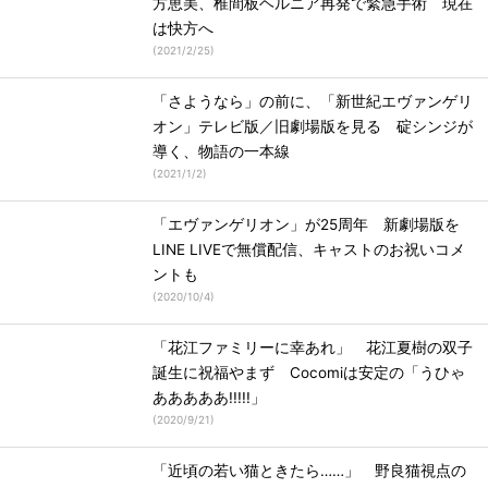
方恵美、椎間板ヘルニア再発で緊急手術 現在
は快方へ
(
2021/2/25
)
「さようなら」の前に、「新世紀エヴァンゲリ
オン」テレビ版／旧劇場版を見る 碇シンジが
導く、物語の一本線
(
2021/1/2
)
「エヴァンゲリオン」が25周年 新劇場版を
LINE LIVEで無償配信、キャストのお祝いコメ
ントも
(
2020/10/4
)
「花江ファミリーに幸あれ」 花江夏樹の双子
誕生に祝福やまず Cocomiは安定の「うひゃ
あああああ!!!!!」
(
2020/9/21
)
「近頃の若い猫ときたら……」 野良猫視点の