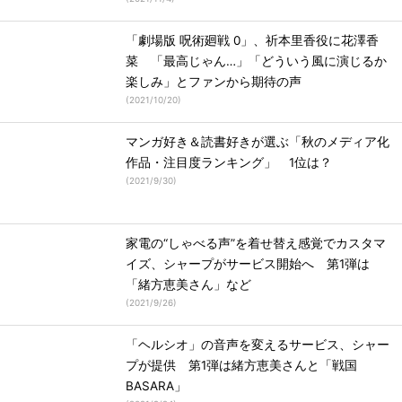
「劇場版 呪術廻戦 0」、祈本里香役に花澤香
菜 「最高じゃん…」「どういう風に演じるか
楽しみ」とファンから期待の声
(
2021/10/20
)
マンガ好き＆読書好きが選ぶ「秋のメディア化
作品・注目度ランキング」 1位は？
(
2021/9/30
)
家電の“しゃべる声”を着せ替え感覚でカスタマ
イズ、シャープがサービス開始へ 第1弾は
「緒方恵美さん」など
(
2021/9/26
)
「ヘルシオ」の音声を変えるサービス、シャー
プが提供 第1弾は緒方恵美さんと「戦国
BASARA」