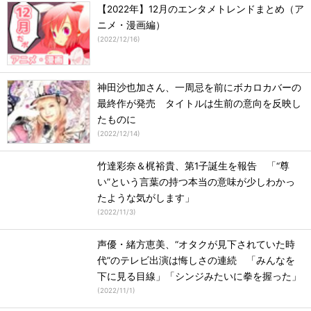
【2022年】12月のエンタメトレンドまとめ（ア
ニメ・漫画編）
(
2022/12/16
)
神田沙也加さん、一周忌を前にボカロカバーの
最終作が発売 タイトルは生前の意向を反映し
たものに
(
2022/12/14
)
竹達彩奈＆梶裕貴、第1子誕生を報告 「“尊
い”という言葉の持つ本当の意味が少しわかっ
たような気がします」
(
2022/11/3
)
声優・緒方恵美、“オタクが見下されていた時
代”のテレビ出演は悔しさの連続 「みんなを
下に見る目線」「シンジみたいに拳を握った」
(
2022/11/1
)