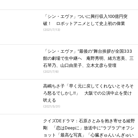
「シン・エヴァ」ついに興行収入100億円突
破！ ロボットアニメとして史上初の偉業
(
2021/7/13
)
「シン・エヴァ」“最後の”舞台挨拶が全国333
館の劇場で生中継へ 庵野秀明、緒方恵美、三
石琴乃、山口由里子、立木文彦ら登壇
(
2021/7/6
)
高嶋ちさ子「早く元に戻してくれないとそろそ
ろ怒るでしかし!!」 大阪での公演中止を受け
吠える
(
2021/5/31
)
クイズDEドラマ：石原さとみを抱き寄せる綾野
剛 「恋はDeepに」放送中に“ラブラブ”オフシ
ョット「最高な写真」「心臓ぎゅんいんぎゅい