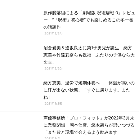
原作脱落組による「劇場版 呪術廻戦 0」レビュ
ー “「呪術」初心者”でも楽しめるこの冬一番
の話題作
(
2021/12/24
)
沼倉愛美＆逢坂良太に第1子男児が誕生 緒方
恵美や竹達彩奈らも祝福「ふたりの子供なら大
丈夫」
(
2021/12/20
)
緒方恵美、過労で短期休養へ 「体温が高いの
に汗が出ない状態」「すぐに戻ります。また
ね！」
(
2021/11/29
)
声優事務所「プロ・フィット」が2022年3月末
に業務閉鎖 岡本信彦、悠木碧らが思いつづる
「また皆と現場で会えるよう励みます」
(
2021/11/4
)