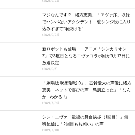
(
2021/9/24
)
マジなんです!? 緒方恵美、「ヱヴァ序」収録
でハンパないアクシデント 碇シンジ役に入り
込みすぎて“喉焼ける”
(
2021/9/22
)
新ロボットも登場！ アニメ「シンカリオン
Z」で3度目となるエヴァコラボ回が9月17日に
放送決定
(
2021/9/6
)
「劇場版 呪術廻戦 0」、乙骨憂太の声優に緒方
恵美 ネットで喜びの声「鳥肌立った」「なん
か…わかる!!」
(
2021/7/30
)
シン・エヴァ「最後の舞台挨拶（1回目）」無
料配信に「2回目もお願い」の声
(
2021/7/13
)