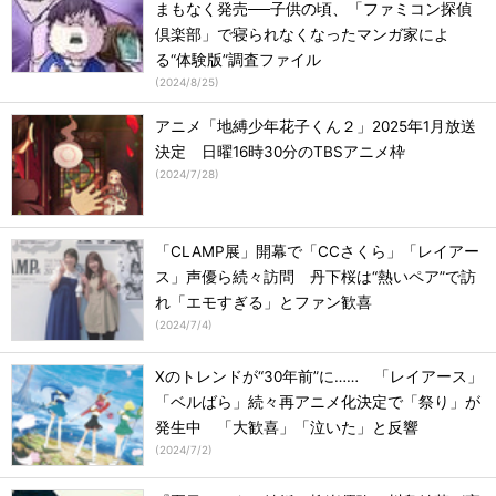
まもなく発売──子供の頃、「ファミコン探偵
倶楽部」で寝られなくなったマンガ家によ
る“体験版”調査ファイル
(
2024/8/25
)
アニメ「地縛少年花子くん２」2025年1月放送
決定 日曜16時30分のTBSアニメ枠
(
2024/7/28
)
「CLAMP展」開幕で「CCさくら」「レイアー
ス」声優ら続々訪問 丹下桜は“熱いペア”で訪
れ「エモすぎる」とファン歓喜
(
2024/7/4
)
Xのトレンドが“30年前”に…… 「レイアース」
「ベルばら」続々再アニメ化決定で「祭り」が
発生中 「大歓喜」「泣いた」と反響
(
2024/7/2
)