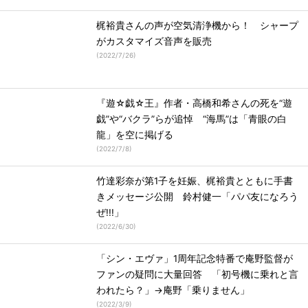
梶裕貴さんの声が空気清浄機から！ シャープ
がカスタマイズ音声を販売
(
2022/7/26
)
『遊☆戯☆王』作者・高橋和希さんの死を“遊
戯”や“バクラ”らが追悼 “海馬”は「青眼の白
龍」を空に掲げる
(
2022/7/8
)
竹達彩奈が第1子を妊娠、梶裕貴とともに手書
きメッセージ公開 鈴村健一「パパ友になろう
ぜ!!!」
(
2022/6/30
)
「シン・エヴァ」1周年記念特番で庵野監督が
ファンの疑問に大量回答 「初号機に乗れと言
われたら？」→庵野「乗りません」
(
2022/3/9
)