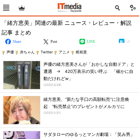
「緒方恵美」関連の最新 ニュース・レビュー・解説
記事 まとめ
Share
Post
LINE
声優
赤ちゃん
Twitter
アニメ
梶裕貴
声優の緒方恵美さんが「おかしな自動ドア」と
遭遇 → 420万表示の笑い呼ぶ 「確かに自
動だけれどw」
(
2025/3/28
)
緒方恵美、“新たな手口の高額転売”に注意喚
起 “転売禁止”のプレゼントがメルカリに
(
2025/1/31
)
サダタローのゆるっとマンガ劇場：「笑み男」