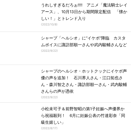
うれしすぎるだろぉ!!!! アニメ「魔法騎士レイ
アース」、10月13日から期間限定配信 「懐か
しい！」とトレンド入り
(
2022/10/8
)
シャープ「ヘルシオ」に“イケボ”降臨 カスタ
ムボイスに諏訪部順一さんや武内駿輔さんなど
(
2022/9/22
)
シャープのヘルシオ・ホットクックにイケボ声
優の声を追加！ 石川界人さん・江口拓也さ
ん・森川智之さん・諏訪部順一さん・武内駿輔
さんらの声が憑依
(
2022/9/22
)
小松未可子＆前野智昭の第1子妊娠へ声優界か
ら祝福殺到！ 6月に妊娠公表の竹達彩奈「同
級生嬉しい」
(
2022/8/17
)