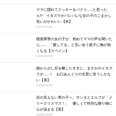
ママに隠れてクッキーをパクリ……と思った
ら!? イタズラがバレバレな女の子のごまかし
笑いがかわいい【米】
(
2023/12/29
)
聴覚障害の女の子が、初めてママの声を聞いた
ら…… 「愛してる」と言い合う親子に胸が熱
くなる【スペイン】
(
2023/12/29
)
娘から少し目を離したすきに、まさかのイタズ
ラが……！ お口あんぐりの光景に笑うしかな
い【英】
(
2023/12/25
)
目の見えない男の子へ、サンタとエルフが「メ
リークリスマス！」 優しくて特別な贈り物に
心が温まる【英】
(
2023/12/25
)