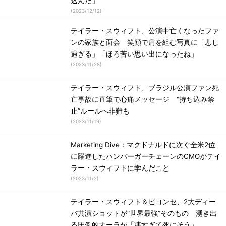
込んだ」
(
2023/12/12
)
テイラー・スウィフト、公演中亡くなったファ
ンの家族と面会 笑顔で肩を組む写真に「悲し
過ぎる」「ほろ苦い思い出になったね」
(
2023/11/28
)
テイラー・スウィフト、ブラジル公演ファン死
亡事故に直筆で心痛メッセージ “持ち込み禁
止”ルールへ非難も
(
2023/11/19
)
Marketing Dive：マクドナルドに次ぐ全米2位
に躍進したハンバーガーチェーンのCMOがテイ
ラー・スウィフトに学んだこと
(
2023/11/2
)
テイラー・スウィフト＆ビヨンセ、2大ディー
バ共演ショットが“世界最強”そのもの 湧き出
る圧倒的オーラが「凄すぎて死にそう」