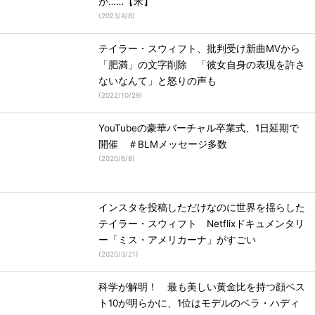
が……【米】
(
2023/4/8
)
テイラー・スウィフト、批判受け新曲MVから
「肥満」の文字削除 「彼女自身の表現を許さ
ないなんて」と怒りの声も
(
2022/10/29
)
YouTubeの豪華バーチャル卒業式、1日延期で
開催 ＃BLMメッセージ多数
(
2020/6/8
)
インスタを投稿しただけなのに世界を揺らした
テイラー・スウィフト Netflixドキュメンタリ
ー「ミス・アメリカーナ」がすごい
(
2020/3/21
)
科学が解明！ 最も美しい黄金比を持つ顔ベス
ト10が明らかに、1位はモデルのベラ・ハディ