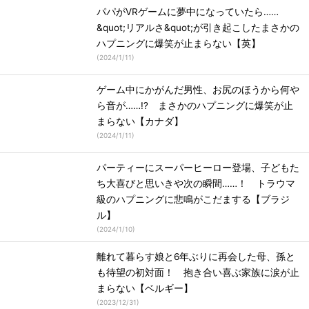
パパがVRゲームに夢中になっていたら……
&quot;リアルさ&quot;が引き起こしたまさかの
ハプニングに爆笑が止まらない【英】
(
2024/1/11
)
ゲーム中にかがんだ男性、お尻のほうから何や
ら音が……!? まさかのハプニングに爆笑が止
まらない【カナダ】
(
2024/1/11
)
パーティーにスーパーヒーロー登場、子どもた
ち大喜びと思いきや次の瞬間……！ トラウマ
級のハプニングに悲鳴がこだまする【ブラジ
ル】
(
2024/1/10
)
離れて暮らす娘と6年ぶりに再会した母、孫と
も待望の初対面！ 抱き合い喜ぶ家族に涙が止
まらない【ベルギー】
(
2023/12/31
)