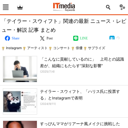
「テイラー・スウィフト」関連の最新 ニュース・レビ
ュー・解説 記事 まとめ
Share
Post
LINE
Instagram
アーティスト
コンサート
俳優
サプライズ
「こんなに貢献しているのに」 上司との認識
差が、組織にもたらす“深刻な影響”
(
2025/7/4
)
テイラー・スウィフト、「ハリス氏に投票す
る」とInstagramで表明
(
2024/9/11
)
すっぴんママがリアーナ風メイクに挑戦した