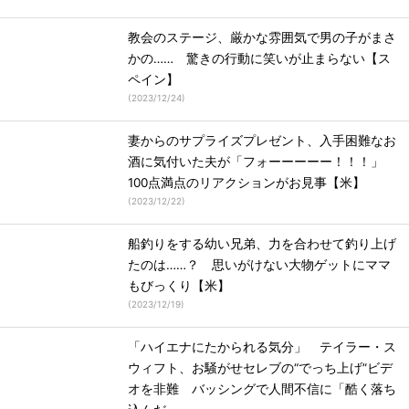
教会のステージ、厳かな雰囲気で男の子がまさ
かの…… 驚きの行動に笑いが止まらない【ス
ペイン】
(
2023/12/24
)
妻からのサプライズプレゼント、入手困難なお
酒に気付いた夫が「フォーーーーー！！！」
100点満点のリアクションがお見事【米】
(
2023/12/22
)
船釣りをする幼い兄弟、力を合わせて釣り上げ
たのは……？ 思いがけない大物ゲットにママ
もびっくり【米】
(
2023/12/19
)
「ハイエナにたかられる気分」 テイラー・ス
ウィフト、お騒がせセレブの“でっち上げ”ビデ
オを非難 バッシングで人間不信に「酷く落ち