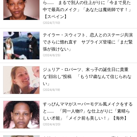
ら…… まるで別人の仕上がりに「今まで見た
中で最高のメイク」「あなたは魔術師です！」
【スペイン】
(
2024/7/10
)
テイラー・スウィフト、恋人とのステージ共演
でさらに惚れ直す サプライズ登場に「まだ緊
張が抜けない」
(
2024/6/25
)
ジュリア・ロバーツ、末っ子の誕生日に貴重
な“顔出し”投稿 「もう17歳なんて信じられな
い」
(
2024/6/19
)
すっぴんママがスーパーモデル風メイクをする
と…… 「同一人物!?」な仕上がりに「素晴ら
しい才能」「メイク前も美しい！」【海外】
(
2024/4/20
)