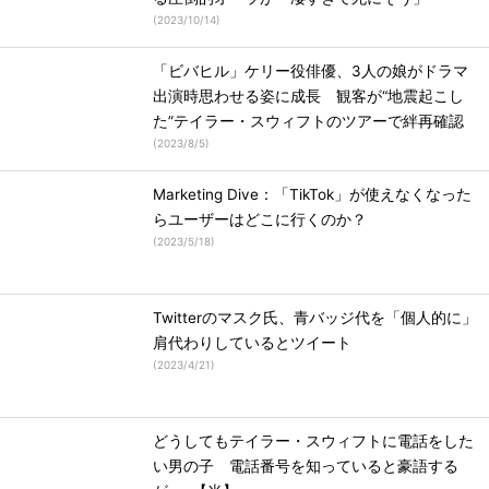
(
2023/10/14
)
「ビバヒル」ケリー役俳優、3人の娘がドラマ
出演時思わせる姿に成長 観客が“地震起こし
た”テイラー・スウィフトのツアーで絆再確認
(
2023/8/5
)
Marketing Dive：「TikTok」が使えなくなった
らユーザーはどこに行くのか？
(
2023/5/18
)
Twitterのマスク氏、青バッジ代を「個人的に」
肩代わりしているとツイート
(
2023/4/21
)
どうしてもテイラー・スウィフトに電話をした
い男の子 電話番号を知っていると豪語する