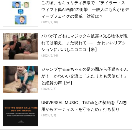
この頃、セキュリティ界隈で：“テイラー・ス
ウィフト偽AI画像”の衝撃 一般人にも広がるデ
ィープフェイクの脅威 対策は？
(
2024/2/16
)
パパが子どもにマジックを披露→光る物体が現
れては消え、また現れて…… かわいいリアク
ションにパパもニコニコ【米】
(
2024/2/14
)
ジャンプする赤ちゃんの足の間から子猫ちゃん
が！ かわいい交流に「ふたりとも天使だ！」
と絶賛の声【米】
(
2024/2/5
)
UNIVERSAL MUSIC、TikTokとの契約を「AI悪
用からアーティストを守るため」打ち切り
(
2024/2/1
)