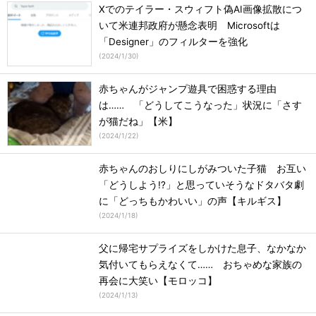
Xでのテイラー・スウィフト偽AI画像拡散につ
いて米連邦政府が懸念表明 Microsoftは
「Designer」のフィルターを強化
(
2024/1/30
)
赤ちゃんがジャンプ遊具で困惑する理由
は…… 「どうしてこうなった」状況に「さす
が猫だね」【米】
(
2024/1/22
)
赤ちゃんのおしりにしがみついた子猫 お互い
「どうしよう!?」と思っていそうなドタバタ劇
に「どっちもかわいい」の声【キルギス】
(
2024/1/18
)
父に帰宅サプライズをしかけた息子、なかなか
気付いてもらえなくて…… おちゃめな家族の
再会に大笑い【モロッコ】
(
2024/1/13
)