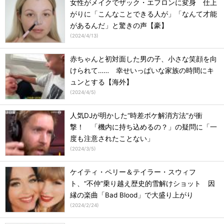
女性がメイクでザック・エフロンに変身 仕上
がりに「こんなことできる人が」「なんて才能
があるんだ」と驚きの声【豪】
(
2024/4/13
)
赤ちゃんと初対面した男の子、小さな笑顔を向
けられて…… 幸せいっぱいな家族の時間にキ
ュンとする【海外】
(
2024/4/5
)
人気DJが明かした“時差ボケ解消方法”が衝
撃！ 「機内に持ち込めるの？」の疑問に「一
度も注意されたことない」
(
2024/3/5
)
ケイティ・ペリー＆テイラー・スウィフ
ト、“不仲”乗り越え歴史的雪解けショット 因
縁の楽曲「Bad Blood」で大盛り上がり
(
2024/2/24
)