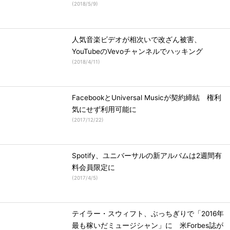
(
2018/5/9
)
人気音楽ビデオが相次いで改ざん被害、
YouTubeのVevoチャンネルでハッキング
(
2018/4/11
)
FacebookとUniversal Musicが契約締結 権利
気にせず利用可能に
(
2017/12/22
)
Spotify、ユニバーサルの新アルバムは2週間有
料会員限定に
(
2017/4/5
)
テイラー・スウィフト、ぶっちぎりで「2016年
最も稼いだミュージシャン」に 米Forbes誌が