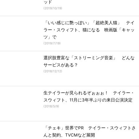
ッド
(
2019/10/19
)
「いい感じに艶っぽい」「超絶美人猫」 テイ
ラー・スウィフト、猫になる 映画版「キャッ
ツ」で
(
2019/7/19
)
選択肢豊富な「ストリーミング音楽」 どんな
サービスがある？
(
2018/12/12
)
生テイラーが見られるぞぉぉぉ！ テイラー・
スウィフト、11月に3年半ぶりの来日公演決定
(
2018/5/9
)
「チェキ」世界でPR テイラー・スウィフトさ
んと契約、TVCMなど展開