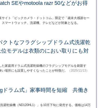
tch SEやmotoola razr 50などがお得
販サイト「ビックカメラ・ドットコム」限定で「歳末大感謝セー
、スマートウォッチ、洗濯機、テレビなどが対象となる。
パクトなフラグシップドラム式洗濯乾
上位モデルは衣類のにおい取りにも対
した家庭用ドラム式洗濯乾燥機のフラグシップモデルを刷新す
狭い場所にも設置しやすくなったことが特徴だ。
（2025/11/13）
kgドラム式」家事時間を短縮 共働き
う
洗濯乾燥機（ND120HL1）」を10月下旬に発売する。価格は14万