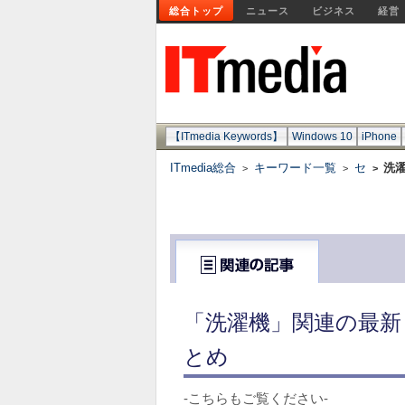
総合トップ
ニュース
ビジネス
経営
【ITmedia Keywords】
Windows 10
iPhone
ITmedia総合
キーワード一覧
セ
洗
>
>
>
「洗濯機」関連の最新
とめ
-こちらもご覧ください-