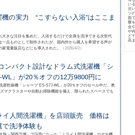
い
次
ツ
機の実力 “こすらない入浴”はここま
面
響
会
や
ど
れ大きな注目を集めた、入浴するだけで全身を洗浄できる次世代
高
は一点ものとして制作されたが、国内外から購入を希望する声が
の家電量販店などにも導入された。
（2026/4/2）
のコンパクト設計なドラム式洗濯機「シ
J-WL」が20％オフの12万9800円に
ム式洗濯乾燥機「シャープ ES-S7J-WL」が20％オフのセール中だ。奥
ラズマクラスターや自動お掃除機能を備え、限られたスペースでも
ライ人間洗濯機」を店頭販売 価格は
抽選で洗浄体験も
25大阪・関西万博」で話題になった「ミライ人間洗濯機」のデモ機