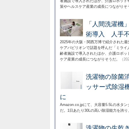
者施設で導入されたほか、介護ロボット
策やヘルスケア産業の成長につながりそ
「人間洗濯機
術導入 人手
2025年の大阪・関西万博で紹介された
ケアパビリオンで話題を呼んだ「ミライ
齢者施設で導入されたほか、介護ロボッ
ケア産業の成長につながりそうだ。
（202
洗濯物の除菌消
ッサー式除湿機
に
Amazon.co.jpにて、大容量5.5
だ。1日あたり30Lの高い除湿能力を誇
洗濯物の生乾き