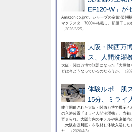
EF120-W」
Amazon.co.jpで、シャープの空気清
マクラスター7000を搭載し、部屋干し
（2026/6/25）
大阪・関西万
ス、人間洗濯機
大阪・関西万博で話題になった「大屋根
どは今どうなっているのだろうか。
（202
体験ルポ 肌
15分、ミライ
昨年開催された大阪・関西万博で展示さ
の入浴装置「ミライ人間洗濯機」。当初
寄せられ、大阪市内のホテルや東京都内
（大阪市淀川区）を取材し体験入浴した
た。
（2026/4/3）