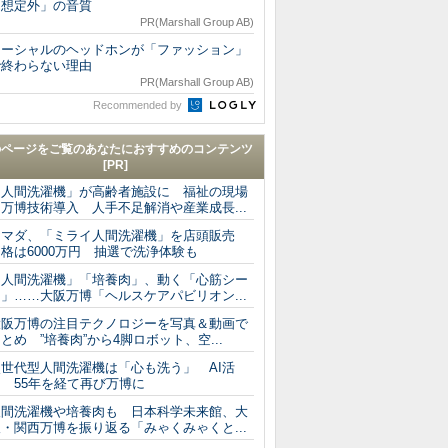
「想定外」の音質
PR(Marshall Group AB)
マーシャルのヘッドホンが「ファッション」
で終わらない理由
PR(Marshall Group AB)
Recommended by
のページをご覧のあなたにおすすめのコンテンツ
[PR]
「人間洗濯機」が高齢者施設に 福祉の現場
万博技術導入 人手不足解消や産業成長...
ヤマダ、「ミライ人間洗濯機」を店頭販売
格は6000万円 抽選で洗浄体験も
「人間洗濯機」「培養肉」、動く「心筋シー
」……大阪万博「ヘルスケアパビリオン...
大阪万博の注目テクノロジーを写真＆動画で
とめ ”培養肉”から4脚ロボット、空...
次世代型人間洗濯機は「心も洗う」 AI活
用 55年を経て再び万博に
人間洗濯機や培養肉も 日本科学未来館、大
・関西万博を振り返る「みゃくみゃくと...