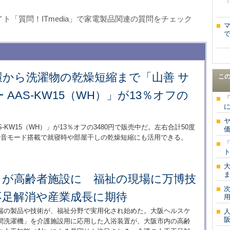
Aサイト「質問！ITmedia」で家電製品関連の質問をチェック
環から洗濯物の乾燥短縮まで「山善 サ
こ
AAS-KW15（WH）」が13％オフの
に
-KW15（WH）」が13％オフの3480円で販売中だ。左右合計50度
価
静音モード搭載で就寝時や部屋干しの乾燥短縮にも活用できる。
ト
ま
」が高齢者施設に 福祉の現場に万博技
不足解消や産業成長に期待
端の製品や技術が、福祉分野で実用化され始めた。大阪ヘルスケ
阪
間洗濯機」を介護施設用に応用した入浴装置が、大阪市内の高齢