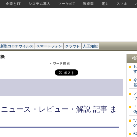
企業とIT
システム導入
マーケ×IT
製造業
電力
スマホ
新型コロナウイルス
スマートフォン
クラウド
人工知能
濯機
推
T
す
 ニュース・レビュー・解説 記事 ま
偽
“
or