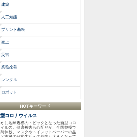
建築
人工知能
プリント基板
売上
災害
業務改善
レンタル
ロボット
HOTキーワード
新型コロナウイルス
わかに地球規模のトピックとなった新型コロ
ウイルス。健康被害も心配だが、全国規模で
臨時休校、マスクやトイレットペーパーの品
など市民の日常生活への影響も大きくなって