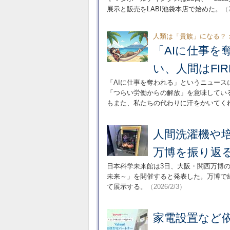
展示と販売をLABI池袋本店で始めた。
（2
人類は「貴族」になる？
「AIに仕事を
い、人間はFI
「AIに仕事を奪われる」というニュー
「つらい労働からの解放」を意味してい
もまた、私たちの代わりに汗をかいてく
人間洗濯機や
万博を振り返
日本科学未来館は3日、大阪・関西万博
未来～」を開催すると発表した。万博で
て展示する。
（2026/2/3）
家電設置など依