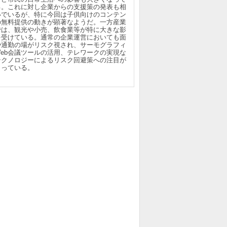
る。これに対し企業からの支援策の発表も相
いでいるが、特に今回は子供向けのコンテン
の無料提供の動きが顕著なようだ。一方産業
では、観光や小売、飲食業等が特に大きな影
を受けている。通常の企業運営においても面
や通勤の場がリスク視され、サーモグラフィ
Web会議ツールの活用、テレワークの実現な
テクノロジーによるリスク回避策への注目が
まっている。