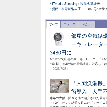
・
ITmedia Shopping：洗濯機/乾燥機
・
→ITmediaのQ&
質問！家電製品
すべて
ニュース
レビュー
部屋の空気循
ーキュレーター 
3480円に
Amazonで山善のサーキュレーター「AAS
の首振りや3段階の風量調節に対応し、
（2026/7/28）
「人間洗濯機
術導入 人手
昨年の大阪・関西万博で紹介された最先
アパビリオンで話題を呼んだ「ミライ人