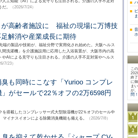
や人工知能（AI）による見守りも注目される。介護の人手不足対
うだ。
（2026/7/24）
」が高齢者施設に 福祉の現場に万博技
不足解消や産業成長に期待
最先端の製品や技術が、福祉分野で実用化され始めた。大阪ヘルス
人間洗濯機」を介護施設用に応用した入浴装置が、大阪市内の高
トやAIによる見守りも注目される。介護の人手不足対策やヘルス
6/7/23）
この
20
終了
臭も同時にこなす「Yurioo コンプレ
に御
まい
が、
」がセールで22％オフの2万6598円
問！
Lの水タンクを搭載したコンプレッサー式大型除湿機が22％オフのセール中
り、マイナスイオンによる除菌消臭機能も備える。
（2026/7/8）
臭を抑えて乾かせる「シャープ CV-