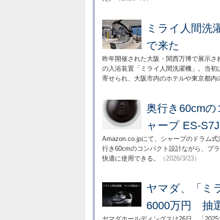
ミライ人間洗濯
で来た
昨年開催された大阪・関西万博で展示さ
の入浴装置「ミライ人間洗濯機」。当初
寄せられ、大阪市内のホテルや東京都内
奥行き60cm
ャープ ES-S7
Amazon.co.jpにて、シャープのドラ
行き60cmのコンパクト設計ながら、プ
快適に使用できる。
（2026/3/23）
ヤマダ、「ミ
6000万円 
ヤマダホールディングスは26日、「20