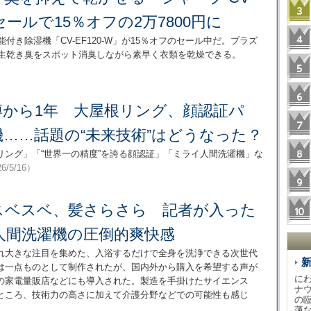
がセールで15％オフの2万7800円に
浄機能付き除湿機「CV-EF120-W」が15％オフのセール中だ。プラズ
の生乾き臭をスポット消臭しながら素早く衣類を乾燥できる。
博から1年 大屋根リング、顔認証パ
……話題の“未来技術”はどうなった？
リング」「“世界一の精度”を誇る顔認証」「ミライ人間洗濯機」な
6/5/16）
スベスベ、髪さらさら 記者が入った
人間洗濯機の圧倒的爽快感
れ大きな注目を集めた、入浴するだけで全身を洗浄できる次世代
は一点ものとして制作されたが、国内外から購入を希望する声が
に
の家電量販店などにも導入された。製造を手掛けたサイエンス
ナ
ところ、技術力の高さに加えて介護分野などでの可能性も感じ
の
薄