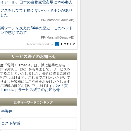
ハイアール、日本の白物家電市場に本格参入
ピアスをしてても痛くないヘッドホンがあり
ました
PR(Marshall Group AB)
音楽シーンを支えた64年の歴史、このヘッド
ホンで感じてみて
PR(Marshall Group AB)
Recommended by
サービス終了のお知らせ
度「質問！ITmedia」は、誠に勝手ながら
20年9月30日（水）をもちまして、サービスを
することといたしました。長きに渡るご愛顧
礼申し上げます。これまでご利用いただいて
りました皆様にはご不便をおかけいたします
≫「質
ご理解のほどお願い申し上げます。
ITmedia」サービス終了のお知らせ
記事キーワードランキング
半導体
コスト削減