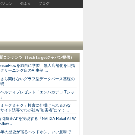
パソコン
旬ネタ
ブログ
奨コンテンツ（
TechTargetジャパン
提供）
ensorFlowを独自に学習 無人店舗化を目指
クリーニング店のAI事例 ...
今さら聞けないグラフ型データベース基礎の
基礎
ノベルティプレゼント「エンバカデロ Tシャ
ツ」
「ミャクミャク」検索に仕掛けられるわな
サイト誘導でわが社も“加害者”に？：...
万引防止AI”を実現する「NVIDIA Retail AI W
kflow...
64年の歴史が宿るヘッドホン、いい意味で