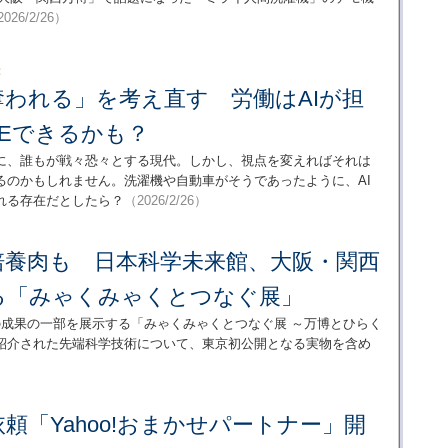
026/2/26）
：
奪われる」を考え直す 労働はAIが担
REできるかも？
スに、誰もが戦々恐々とする現代。しかし、視点を変えればそれは
るのかもしれません。洗濯機や自動車がそうであったように、AI
れる存在だとしたら？
（2026/2/26）
培養肉も 日本科学未来館、大阪・関西
る「みゃくみゃくとつなぐ展」
の成果の一部を展示する「みゃくみゃくとつなぐ展 ～万博とひらく
紹介された先端科学技術について、東京初公開となる実物を含め
頼「Yahoo!おまかせパートナー」開