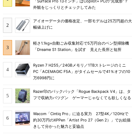
「Surface Pro 13インチ」はCopilot+ PCの“完成形”？
外観をじっくりとチェックしてみた
アイオーデータの価格改定、一部モデルは25万円超の大
幅値上げに
軽さ1.1kg×自動ごみ収集対応で5万円台のペン型掃除機
「Dreame S1 Station」を試す 見えた長所と短所
Ryzen 7 H255／24GBメモリ／1TBストレージのミニ
PC「ACEMAGIC F5A」がタイムセールで41％オフの10
万6998円に
Razer印のバックパック「Rogue Backpack V4」は、タ
フで収納力バツグン ゲーマーじゃなくても欲しくなる
Wacom「Cintiq Pro」に迫る実力 27型4K／120Hzで
約30万円のXPPen「Artist Pro 27（Gen 2）」でお絵描
きして分かった魅力と妥協点