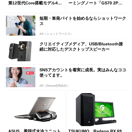
第12世代Core搭載モデル4構
ーミングノート「GS70 2PE-
成を追加
004JP」
短期・単発バイトを始めるならショットワーク
ス
AD（ショットワークス）
クリエイティブメディア、USB/Bluetooth接
続に対応したデスクトップスピーカー
SNSアカウントを着実に成長。実はみんなココ
使ってます。
AD（Dreaw合同会社）
ASUS、着脱式水冷ユニット
TSUKUMO、Radeon RX 69