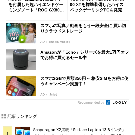
を付属した超ハイエンドゲー
00 XTを標準装備したハイス
ミングノート「ROG GX800V
ペックゲーミングPCを発売
H」など9モデル
スマホの写真／動画をもう一段安全に 買い切
りクラウドストレージ
AD（ITmedia Mobile）
Amazonが「Echo」シリーズを最大1万円オフ
でお得に買えるセール中
スマホ2GBで月額850円～ 格安SIMをお得に使
うキャンペーン実施中！
AD（IIJmio）
Recommended by
記事ランキング
Snapdragon X2搭載「Surface Laptop 13.8インチ」