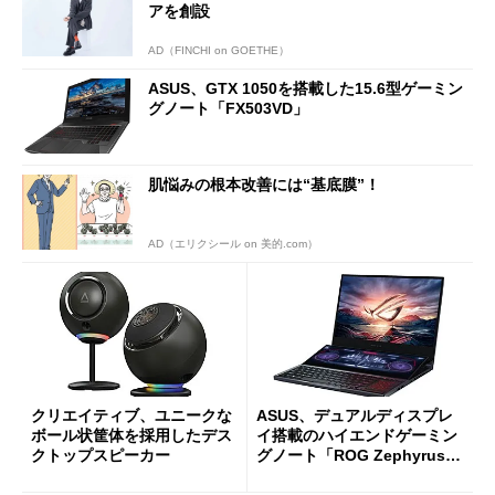
アを創設
AD（FINCHI on GOETHE）
ASUS、GTX 1050を搭載した15.6型ゲーミン
グノート「FX503VD」
肌悩みの根本改善には“基底膜”！
AD（エリクシール on 美的.com）
クリエイティブ、ユニークな
ASUS、デュアルディスプレ
ボール状筐体を採用したデス
イ搭載のハイエンドゲーミン
クトップスピーカー
グノート「ROG Zephyrus D
uo 15」など9モデルを投入