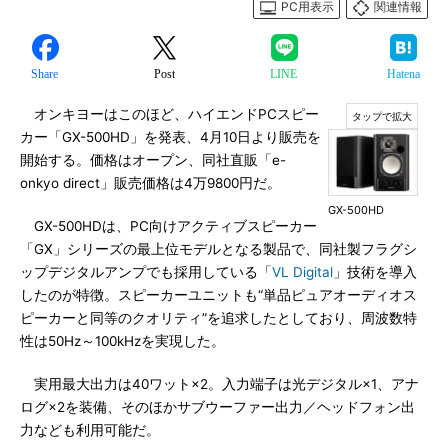
PC用表示
関連情報
Share
Post
LINE
Hatena
オンキヨーはこのほど、ハイエンドPCスピー
カー「GX-500HD」を発表、4月10日より販売を
開始する。価格はオープン、同社直販「e-
onkyo direct」販売価格は4万9800円だ。
GX-500HD
GX-500HDは、PC向けアクティブスピーカー
「GX」シリーズの最上位モデルとなる製品で、同社製フラグシ
ップデジタルアンプでも採用している「
VL Digital
」技術を導入
したのが特徴。スピーカーユニットも“単品ピュアオーディオス
ピーカーと同等のクオリティ”を追求したとしており、周波数特
性は50Hz～100kHzを実現した。
実用最大出力は40ワット×2。入力端子は光デジタル×1、アナ
ログ×2を装備、そのほかサブウーファー出力／ヘッドフォン出
力なども利用可能だ。