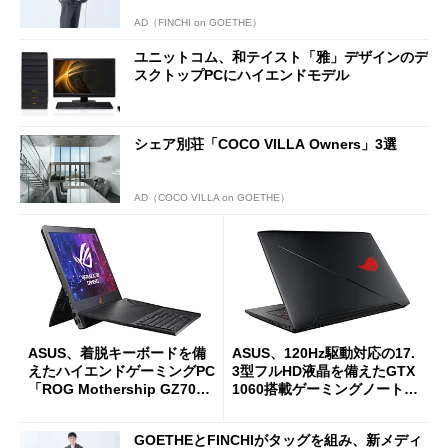
AD（FINCHI on GOETHE）
ユニットコム、和テイスト「雅」デザインのデ
スクトップPCにハイエンドモデル
シェア別荘「COCO VILLA Owners」3選
AD（COCO VILLA on GOETHE）
ASUS、着脱キーボードを備
ASUS、120Hz駆動対応の17.
えたハイエンドゲーミングPC
3型フルHD液晶を備えたGTX
「ROG Mothership GZ700G
1060搭載ゲーミングノートP
X」など18モデルを一挙投入
C
GOETHEとFINCHIがタッグを組み、新メディ