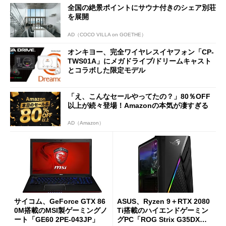
全国の絶景ポイントにサウナ付きのシェア別荘
を展開
AD（COCO VILLA on GOETHE）
オンキヨー、完全ワイヤレスイヤフォン「CP-
TWS01A」にメガドライブ/ドリームキャスト
とコラボした限定モデル
「え、こんなセールやってたの？」80％OFF
以上が続々登場！Amazonの本気が凄すぎる
AD（Amazon）
サイコム、GeForce GTX 86
ASUS、Ryzen 9＋RTX 2080
0M搭載のMSI製ゲーミングノ
Ti搭載のハイエンドゲーミン
ート「GE60 2PE-043JP」
グPC「ROG Strix G35DX」