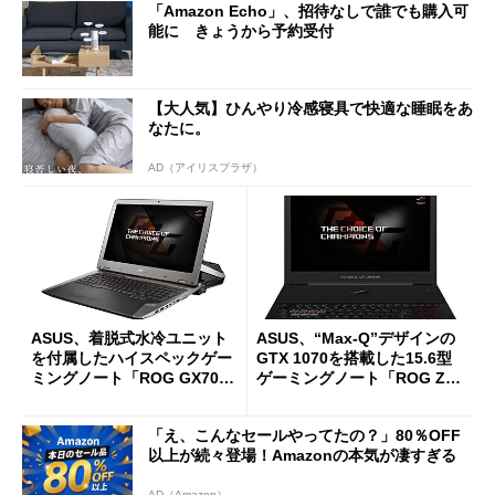
「Amazon Echo」、招待なしで誰でも購入可
能に きょうから予約受付
【大人気】ひんやり冷感寝具で快適な睡眠をあ
なたに。
AD（アイリスプラザ）
ASUS、着脱式水冷ユニット
ASUS、“Max-Q”デザインの
を付属したハイスペックゲー
GTX 1070を搭載した15.6型
ミングノート「ROG GX700V
ゲーミングノート「ROG ZE
O」など4製品
PHYRUS GX501VS」
「え、こんなセールやってたの？」80％OFF
以上が続々登場！Amazonの本気が凄すぎる
AD（Amazon）