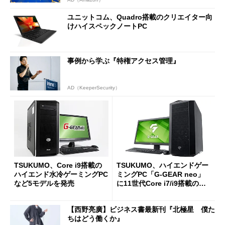
ユニットコム、Quadro搭載のクリエイター向
けハイスペックノートPC
事例から学ぶ『特権アクセス管理』
AD（KeeperSecurity）
TSUKUMO、Core i9搭載の
TSUKUMO、ハイエンドゲー
ハイエンド水冷ゲーミングPC
ミングPC「G-GEAR neo」
など5モデルを発売
に11世代Core i7/i9搭載の新
モデル
【西野亮廣】ビジネス書最新刊『北極星 僕た
ちはどう働くか』