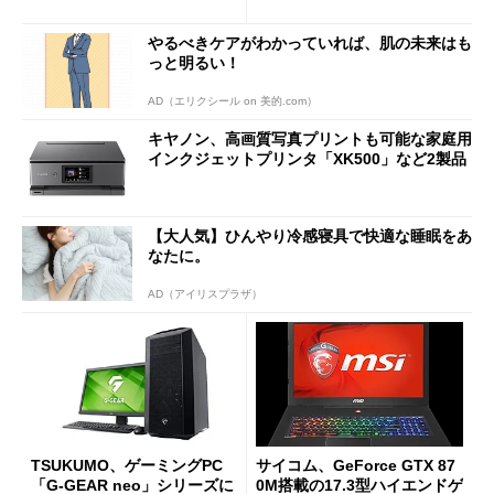
など2製品
やるべきケアがわかっていれば、肌の未来はも
っと明るい！
AD（エリクシール on 美的.com）
キヤノン、高画質写真プリントも可能な家庭用
インクジェットプリンタ「XK500」など2製品
【大人気】ひんやり冷感寝具で快適な睡眠をあ
なたに。
AD（アイリスプラザ）
TSUKUMO、ゲーミングPC
サイコム、GeForce GTX 87
「G-GEAR neo」シリーズに
0M搭載の17.3型ハイエンドゲ