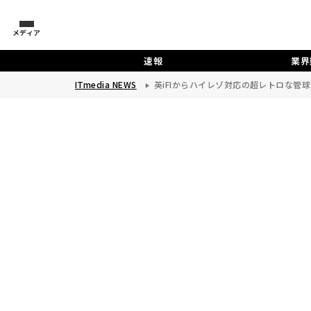
メディア
速報
業界
ITmedia NEWS
英iFIからハイレゾ対応の超レトロな管球式ミニコ