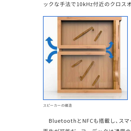
ックな手法で10kHz付近のクロス
スピーカーの構造
BluetoothとNFCも搭載し
再生が可能だ。コーデックは通常のS