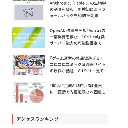
Anthropic、「Fable 5」の生物学
の制限を緩和 誤検知によるフ
ォールバックを約85％削減
OpenAI、次期モデル「Astra」の
一部開発を停止 「Critical」級
サイバー能力の可能性否定でき
ず
「ゲーム運営の修羅場過ぎる」
コロコロコミック系漫画サイト
の新作が話題 Gitツリー見てガ
チャ不具合の犯人探し
「就活に生成AI利用」ほぼ全員
に 面接で内容追及され困惑も
アクセスランキング